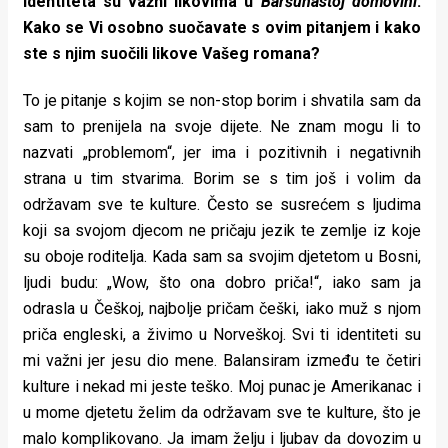
identiteta su važni likovima u
Baršunastoj domovini
.
Kako se Vi osobno suočavate s ovim pitanjem i kako
ste s njim suočili likove Vašeg romana?
To je pitanje s kojim se non-stop borim i shvatila sam da
sam to prenijela na svoje dijete. Ne znam mogu li to
nazvati „problemom“, jer ima i pozitivnih i negativnih
strana u tim stvarima. Borim se s tim još i volim da
održavam sve te kulture. Često se susrećem s ljudima
koji sa svojom djecom ne pričaju jezik te zemlje iz koje
su oboje roditelja. Kada sam sa svojim djetetom u Bosni,
ljudi budu: „Wow, što ona dobro priča!“, iako sam ja
odrasla u Češkoj, najbolje pričam češki, iako muž s njom
priča engleski, a živimo u Norveškoj. Svi ti identiteti su
mi važni jer jesu dio mene. Balansiram između te četiri
kulture i nekad mi jeste teško. Moj punac je Amerikanac i
u mome djetetu želim da održavam sve te kulture, što je
malo komplikovano. Ja imam želju i ljubav da dovozim u