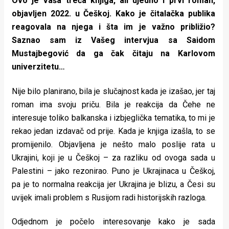
Ovo je Vaša treća knjiga, ali ujedno i prvi roman,
objavljen 2022. u Češkoj. Kako je čitalačka publika
reagovala na njega i šta im je važno približio?
Saznao sam iz Vašeg intervjua sa Saidom
Mustajbegović da ga čak čitaju na Karlovom
univerzitetu…
Nije bilo planirano, bila je slučajnost kada je izašao, jer taj
roman ima svoju priču. Bila je reakcija da Čehe ne
interesuje toliko balkanska i izbjeglička tematika, to mi je
rekao jedan izdavač od prije. Kada je knjiga izašla, to se
promijenilo. Objavljena je nešto malo poslije rata u
Ukrajini, koji je u Češkoj – za razliku od ovoga sada u
Palestini – jako rezonirao. Puno je Ukrajinaca u Češkoj,
pa je to normalna reakcija jer Ukrajina je blizu, a Česi su
uvijek imali problem s Rusijom radi historijskih razloga.
Odjednom je počelo interesovanje kako je sada