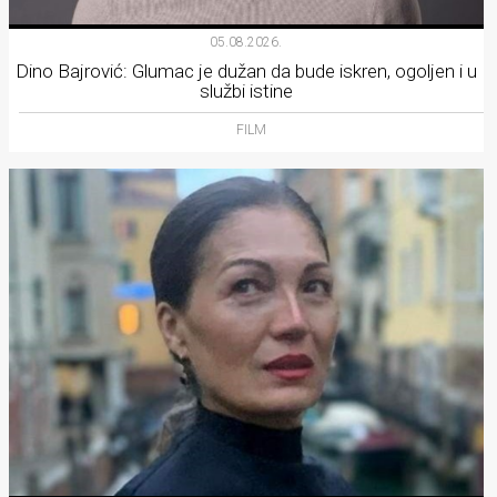
05.08.2026.
Dino Bajrović: Glumac je dužan da bude iskren, ogoljen i u
službi istine
FILM