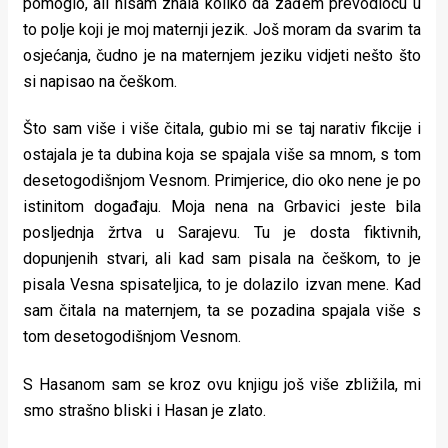
pomoglo, ali nisam znala koliko da zađem prevodiocu u
to polje koji je moj maternji jezik. Još moram da svarim ta
osjećanja, čudno je na maternjem jeziku vidjeti nešto što
si napisao na češkom.
Što sam više i više čitala, gubio mi se taj narativ fikcije i
ostajala je ta dubina koja se spajala više sa mnom, s tom
desetogodišnjom Vesnom. Primjerice, dio oko nene je po
istinitom događaju. Moja nena na Grbavici jeste bila
posljednja žrtva u Sarajevu. Tu je dosta fiktivnih,
dopunjenih stvari, ali kad sam pisala na češkom, to je
pisala Vesna spisateljica, to je dolazilo izvan mene. Kad
sam čitala na maternjem, ta se pozadina spajala više s
tom desetogodišnjom Vesnom.
S Hasanom sam se kroz ovu knjigu još više zbližila, mi
smo strašno bliski i Hasan je zlato.