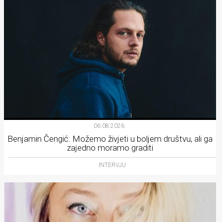
06.08.2026.
Benjamin Čengić: Možemo živjeti u boljem društvu, ali ga
zajedno moramo graditi
INTERVJU