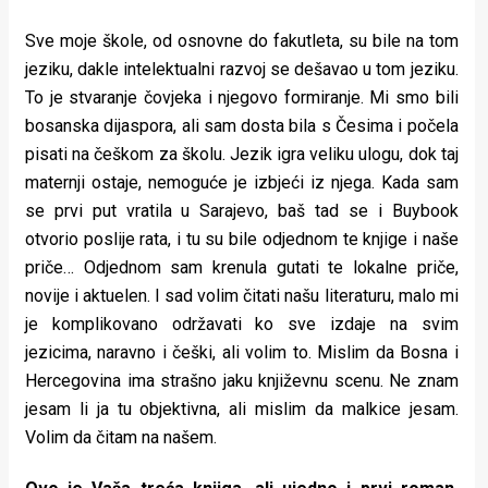
Sve moje škole, od osnovne do fakutleta, su bile na tom
jeziku, dakle intelektualni razvoj se dešavao u tom jeziku.
To je stvaranje čovjeka i njegovo formiranje. Mi smo bili
bosanska dijaspora, ali sam dosta bila s Česima i počela
pisati na češkom za školu. Jezik igra veliku ulogu, dok taj
maternji ostaje, nemoguće je izbjeći iz njega. Kada sam
se prvi put vratila u Sarajevo, baš tad se i Buybook
otvorio poslije rata, i tu su bile odjednom te knjige i naše
priče… Odjednom sam krenula gutati te lokalne priče,
novije i aktuelen. I sad volim čitati našu literaturu, malo mi
je komplikovano održavati ko sve izdaje na svim
jezicima, naravno i češki, ali volim to. Mislim da Bosna i
Hercegovina ima strašno jaku književnu scenu. Ne znam
jesam li ja tu objektivna, ali mislim da malkice jesam.
Volim da čitam na našem.