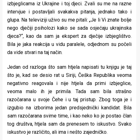
izbjeglicama iz Ukrajine i toj djeci. Zvali su me na razne
intervjue i postavljali svakakva pitanja, jednako tako i
glupa. Na televiziji uživo su me pitali: „Je li Vi znate bolje
nego dječiji psiholozi kako se sada osjećaju ukrajinska
djeca?“, kao da sam ja ekspert za dječije izbjeglištvo.
Bila je jaka reakcija u vidu paralele, odjednom su počeli
da vide stvari na taj način.
Jedan od razloga što sam htjela napisati tu knjigu je taj
što je, kad se desio rat u Siriji, Češka Republika veoma
negativno reagovala i nije htjela da primi izbjeglice,
veoma malo ih je primila. Tada sam bila strašno
razočarana u svoje Čehe i u taj pristup. Zbog toga je i
izgubio na izborima jedan predsjednički kandidat. Bila
sam razočarana svime time, i kao neko ko je postao član
tog društva, htjela sam da prenesem to iskustvo. Svako
iskustvo je različito, ali ima i nešto zajedničko.