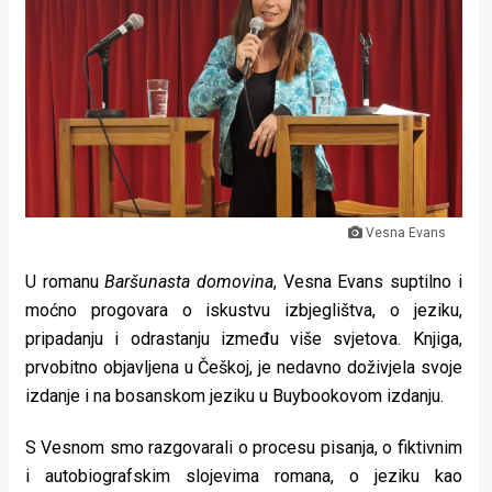
Lifestyle
Beauty
Fashion
Zdravlje
Za
Vesna Evans
stolom
U romanu
Baršunasta domovina
, Vesna Evans suptilno i
Život
moćno progovara o iskustvu izbjeglištva, o jeziku,
u
pripadanju i odrastanju između više svjetova. Knjiga,
prvobitno objavljena u Češkoj, je nedavno doživjela svoje
pokretu
izdanje i na bosanskom jeziku u Buybookovom izdanju.
Ideje
S Vesnom smo razgovarali o procesu pisanja, o fiktivnim
koje
i autobiografskim slojevima romana, o jeziku kao