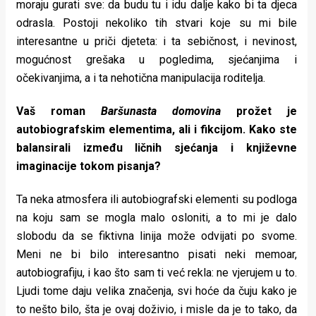
moraju gurati sve: da budu tu i idu dalje kako bi ta djeca
odrasla. Postoji nekoliko tih stvari koje su mi bile
interesantne u priči djeteta: i ta sebičnost, i nevinost,
mogućnost grešaka u pogledima, sjećanjima i
očekivanjima, a i ta nehotična manipulacija roditelja.
Vaš roman
Baršunasta domovina
prožet je
autobiografskim elementima, ali i fikcijom. Kako ste
balansirali između ličnih sjećanja i književne
imaginacije tokom pisanja?
Ta neka atmosfera ili autobiografski elementi su podloga
na koju sam se mogla malo osloniti, a to mi je dalo
slobodu da se fiktivna linija može odvijati po svome.
Meni ne bi bilo interesantno pisati neki memoar,
autobiografiju, i kao što sam ti već rekla: ne vjerujem u to.
Ljudi tome daju velika značenja, svi hoće da čuju kako je
to nešto bilo, šta je ovaj doživio, i misle da je to tako, da