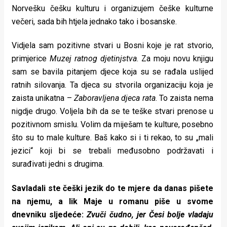
Norvešku češku kulturu i organizujem češke kulturne
večeri, sada bih htjela jednako tako i bosanske.
Vidjela sam pozitivne stvari u Bosni koje je rat stvorio,
primjerice
Muzej ratnog djetinjstva
. Za moju novu knjigu
sam se bavila pitanjem djece koja su se rađala uslijed
ratnih silovanja. Ta djeca su stvorila organizaciju koja je
zaista unikatna –
Zaboravljena djeca rata
. To zaista nema
nigdje drugo. Voljela bih da se te teške stvari prenose u
pozitivnom smislu. Volim da miješam te kulture, posebno
što su to male kulture. Baš kako si i ti rekao, to su „mali
jezici“ koji bi se trebali međusobno podržavati i
surađivati jedni s drugima.
Savladali ste češki jezik do te mjere da danas pišete
na njemu, a lik Maje u romanu piše u svome
dnevniku sljedeće:
Zvuči čudno, jer Česi bolje vladaju