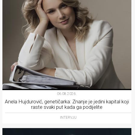
06.08.2026.
Anela Hujdurović, genetičarka: Znanje je jedini kapital koji
raste svaki put kada ga podijelite
INTERVJU