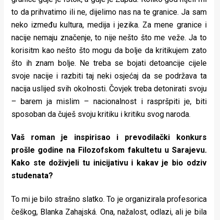
to da prihvatimo ili ne, dijelimo nas na te granice. Ja sam
neko između kultura, medija i jezika. Za mene granice i
nacije nemaju značenje, to nije nešto što me veže. Ja to
korisitm kao nešto što mogu da bolje da kritikujem zato
što ih znam bolje. Ne treba se bojati detoancije cijele
svoje nacije i razbiti taj neki osjećaj da se podržava ta
nacija uslijed svih okolnosti. Čovjek treba detonirati svoju
– barem ja mislim – nacionalnost i raspršpiti je, biti
sposoban da čuješ svoju kritiku i kritiku svog naroda.
Vaš roman je inspirisao i prevodilački konkurs
prošle godine na Filozofskom fakultetu u Sarajevu.
Kako ste doživjeli tu inicijativu i kakav je bio odziv
studenata?
To mi je bilo strašno slatko. To je organizirala profesorica
češkog, Blanka Zahajská. Ona, nažalost, odlazi, ali je bila