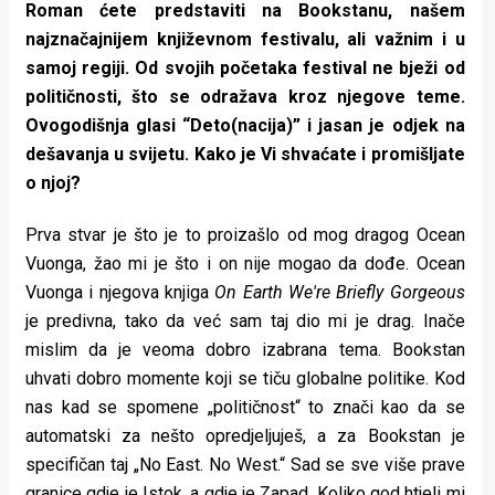
Roman ćete predstaviti na Bookstanu, našem
najznačajnijem književnom festivalu, ali važnim i u
samoj regiji. Od svojih početaka festival ne bježi od
političnosti, što se odražava kroz njegove teme.
Ovogodišnja glasi “Deto(nacija)” i jasan je odjek na
dešavanja u svijetu. Kako je Vi shvaćate i promišljate
o njoj?
Prva stvar je što je to proizašlo od mog dragog Ocean
Vuonga, žao mi je što i on nije mogao da dođe. Ocean
Vuonga i njegova knjiga
On Earth We're Briefly Gorgeous
je predivna, tako da već sam taj dio mi je drag. Inače
mislim da je veoma dobro izabrana tema. Bookstan
uhvati dobro momente koji se tiču globalne politike. Kod
nas kad se spomene „političnost“ to znači kao da se
automatski za nešto opredjeljuješ, a za Bookstan je
specifičan taj „No East. No West.“ Sad se sve više prave
granice gdje je Istok, a gdje je Zapad. Koliko god htjeli mi