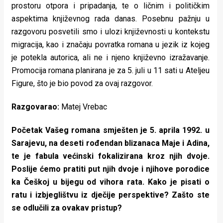
prostoru otpora i pripadanja, te o ličnim i političkim
rade
aspektima književnog rada danas. Posebnu pažnju u
Urban
razgovoru posvetili smo i ulozi književnosti u kontekstu
migracija, kao i značaju povratka romana u jezik iz kojeg
Places
je potekla autorica, ali ne i njeno književno izražavanje.
Aktivizam
Promocija romana planirana je za 5. juli u 11 sati u Ateljeu
Figure, što je bio povod za ovaj razgovor.
Aktuelnosti
Razgovarao:
Matej Vrebac
Promo
About
Početak Vašeg romana smješten je 5. aprila 1992. u
Sarajevu, na deseti rođendan blizanaca Maje i Adina,
Urban
te je fabula većinski fokalizirana kroz njih dvoje.
Poslije ćemo pratiti put njih dvoje i njihove porodice
Magazin
ka Češkoj u bijegu od vihora rata. Kako je pisati o
ratu i izbjeglištvu iz dječije perspektive? Zašto ste
se odlučili za ovakav pristup?