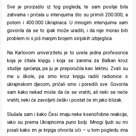
Sve je proizašlo iz tog pogleda, te sam poslije bila
zahvalna i pričala u intervjuima što su primili 200.000, a
potom i 400.000 Ukrajinaca. U mnogim intervjuima sam
govorila da se to ipak može uraditi, i da nije morao biti
problem ni s još manjim brojem sirijskih izbjeglica.
Na Karlovom univerzitetu je to uvela jedna profesorica
koja je čitala knjigu i koja se zanima za Balkan kroz
studije sjećanja, pa ju je preporučila kao lektiru. Zvali su
me u škole, pa smo kroz knjigu radili radionice s
ukrajinskom djecom, pričali smo i poredili sve. Govorila
sam kako nekad misle da će se vratiti, ali neki se neće
vratiti, neki će zavoljeti češki i postat će im jako blizak.
Slušala sam i kako Česi imaju neke ksenofobne reakcije,
iako su prema Ukrajincima puno bolji. Mnogi ljudi su mi
pisali kako im je knjiga otvorila oči – u tom pogledu ima