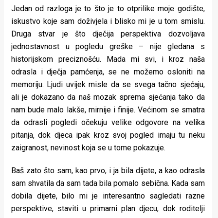
Jedan od razloga je to što je to otprilike moje godište,
iskustvo koje sam doživjela i blisko mi je u tom smislu.
Druga stvar je što dječija perspektiva dozvoljava
jednostavnost u pogledu greške – nije gledana s
historijskom preciznošću. Mada mi svi, i kroz naša
odrasla i dječja pamćenja, se ne možemo osloniti na
memoriju. Ljudi uvijek misle da se svega tačno sjećaju,
ali je dokazano da naš mozak sprema sjećanja tako da
nam bude malo lakše, mirnije i finije. Većinom se smatra
da odrasli pogledi očekuju velike odgovore na velika
pitanja, dok djeca ipak kroz svoj pogled imaju tu neku
zaigranost, nevinost koja se u tome pokazuje.
Baš zato što sam, kao prvo, i ja bila dijete, a kao odrasla
sam shvatila da sam tada bila pomalo sebična. Kada sam
dobila dijete, bilo mi je interesantno sagledati razne
perspektive, staviti u primarni plan djecu, dok roditelji