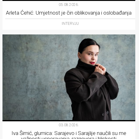
05.08.2026.
Arleta Ćehić: Umjetnost je čin oblikovanja i oslobađanja
INTERVJU
03.08.2026.
Iva Šimić, glumica: Sarajevo i Sarajlije naučili su me
važnosti usporavanja, razgovora i bliskosti