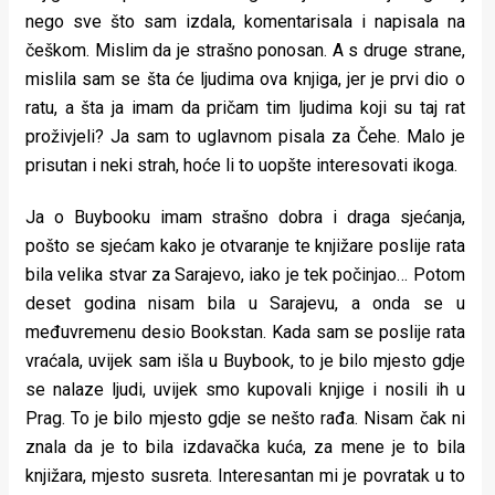
nego sve što sam izdala, komentarisala i napisala na
češkom. Mislim da je strašno ponosan. A s druge strane,
mislila sam se šta će ljudima ova knjiga, jer je prvi dio o
ratu, a šta ja imam da pričam tim ljudima koji su taj rat
proživjeli? Ja sam to uglavnom pisala za Čehe. Malo je
prisutan i neki strah, hoće li to uopšte interesovati ikoga.
Ja o Buybooku imam strašno dobra i draga sjećanja,
pošto se sjećam kako je otvaranje te knjižare poslije rata
bila velika stvar za Sarajevo, iako je tek počinjao… Potom
deset godina nisam bila u Sarajevu, a onda se u
međuvremenu desio Bookstan. Kada sam se poslije rata
vraćala, uvijek sam išla u Buybook, to je bilo mjesto gdje
se nalaze ljudi, uvijek smo kupovali knjige i nosili ih u
Prag. To je bilo mjesto gdje se nešto rađa. Nisam čak ni
znala da je to bila izdavačka kuća, za mene je to bila
knjižara, mjesto susreta. Interesantan mi je povratak u to