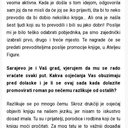
veoma aktivna. Kada je došla s tom idejom, odgovorila
sam joj da ne misli da će joj se iko prijaviti, šta bi to neko
prevodio da bi dobio nekoliko knjiga… Ali ona je našla
šest ljudi koji su to prevodili i bili su jako dobri! Poslije
mi je bilo teško odabrati pobjednika, pa smo zajednički
izabrali prvo, drugo i treće mjesto. Te nagrade će se
predati prevoditeljima poslije promocije knjige, u Ateljeu
Figure.
Sarajevo je i Vaš grad, vjerujem da mu se rado
vraćate svaki put. Kakva osjećanja Vas obuzimaju
pred dolaske i je li se ovaj sada kada dolazite
promovirati roman po nečemu razlikuje od ostalih?
Razlikuje se po mnogo čemu. Skroz drukčiji je osjećaj
objaviti knjigu na našem jeziku, jer nisam to iskustvo
dosad imala. Tu su i prijatelji, porodica i rodbina koji će tu
knjigu moći pročitati. Za mog tatu je to važniji događaj