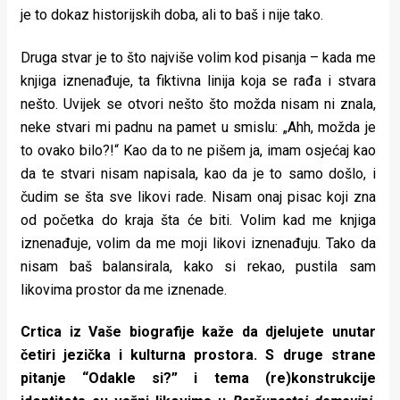
je to dokaz historijskih doba, ali to baš i nije tako.
Druga stvar je to što najviše volim kod pisanja – kada me
knjiga iznenađuje, ta fiktivna linija koja se rađa i stvara
nešto. Uvijek se otvori nešto što možda nisam ni znala,
neke stvari mi padnu na pamet u smislu: „Ahh, možda je
to ovako bilo?!“ Kao da to ne pišem ja, imam osjećaj kao
da te stvari nisam napisala, kao da je to samo došlo, i
čudim se šta sve likovi rade. Nisam onaj pisac koji zna
od početka do kraja šta će biti. Volim kad me knjiga
iznenađuje, volim da me moji likovi iznenađuju. Tako da
nisam baš balansirala, kako si rekao, pustila sam
likovima prostor da me iznenade.
Crtica iz Vaše biografije kaže da djelujete unutar
četiri jezička i kulturna prostora. S druge strane
pitanje “Odakle si?” i tema (re)konstrukcije