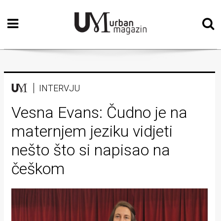
Početna
Vizualne
umjetnosti
Teatar
INTERVJU
Književnost
Vesna Evans: Čudno je na
maternjem jeziku vidjeti
Muzika
nešto što si napisao na
Film
češkom
Intervju
Kolumne
Kultura