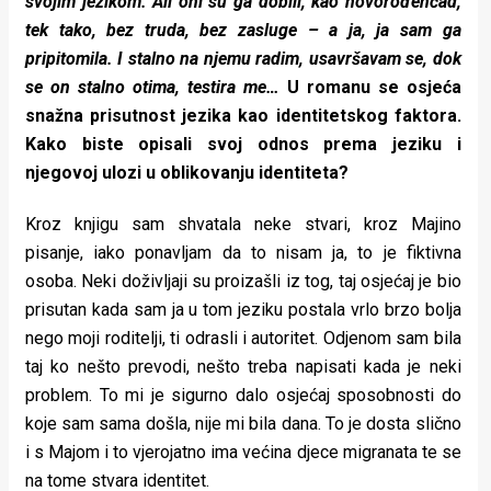
svojim jezikom. Ali oni su ga dobili, kao novorođenčad,
tek tako, bez truda, bez zasluge – a ja, ja sam ga
pripitomila. I stalno na njemu radim, usavršavam se, dok
se on stalno otima, testira me…
U romanu se osjeća
snažna prisutnost jezika kao identitetskog faktora.
Kako biste opisali svoj odnos prema jeziku i
njegovoj ulozi u oblikovanju identiteta?
Kroz knjigu sam shvatala neke stvari, kroz Majino
pisanje, iako ponavljam da to nisam ja, to je fiktivna
osoba. Neki doživljaji su proizašli iz tog, taj osjećaj je bio
prisutan kada sam ja u tom jeziku postala vrlo brzo bolja
nego moji roditelji, ti odrasli i autoritet. Odjenom sam bila
taj ko nešto prevodi, nešto treba napisati kada je neki
problem. To mi je sigurno dalo osjećaj sposobnosti do
koje sam sama došla, nije mi bila dana. To je dosta slično
i s Majom i to vjerojatno ima većina djece migranata te se
na tome stvara identitet.