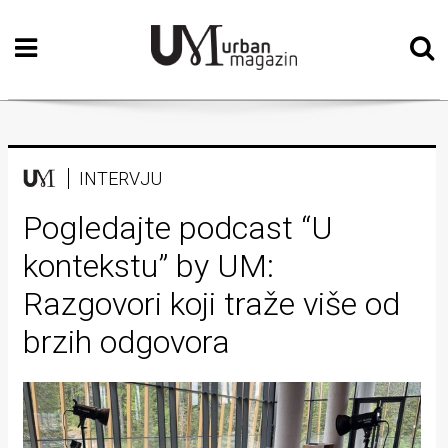
Početna
Vizualne
umjetnosti
Teatar
INTERVJU
Književnost
Pogledajte podcast “U
kontekstu” by UM:
Muzika
Razgovori koji traže više od
Film
brzih odgovora
Intervju
Kolumne
Kultura