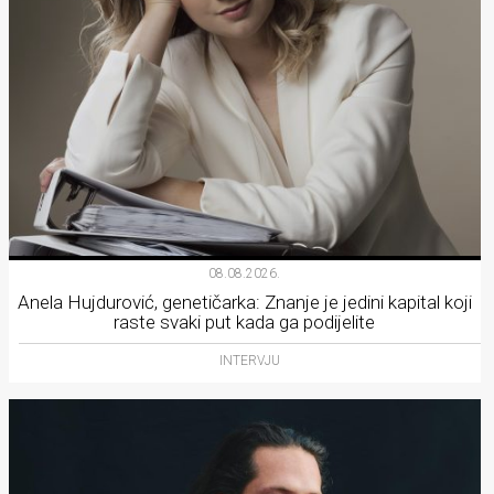
08.08.2026.
Anela Hujdurović, genetičarka: Znanje je jedini kapital koji
raste svaki put kada ga podijelite
INTERVJU