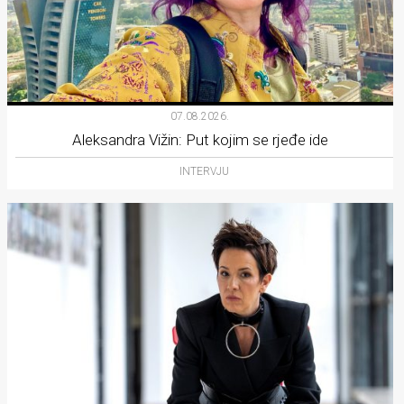
07.08.2026.
Aleksandra Vižin: Put kojim se rjeđe ide
INTERVJU