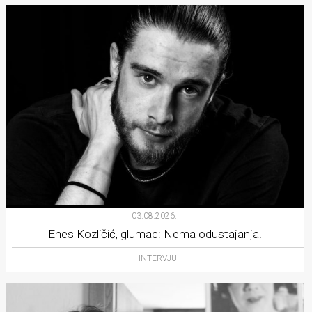
03.08.2026.
Enes Kozličić, glumac: Nema odustajanja!
INTERVJU