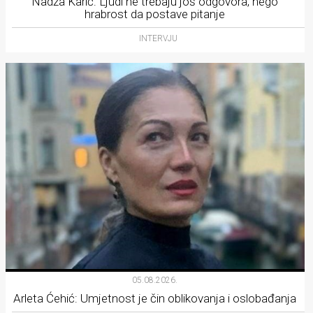
Nadža Karić: Ljudi ne trebaju još odgovora, nego
hrabrost da postave pitanje
INTERVJU
05.08.2026.
Arleta Ćehić: Umjetnost je čin oblikovanja i oslobađanja