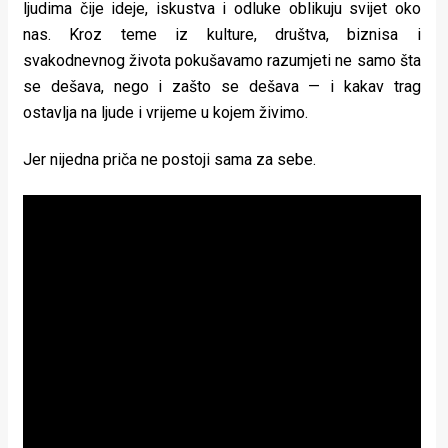
ljudima čije ideje, iskustva i odluke oblikuju svijet oko
rade
nas. Kroz teme iz kulture, društva, biznisa i
Urban
svakodnevnog života pokušavamo razumjeti ne samo šta
se dešava, nego i zašto se dešava — i kakav trag
Places
ostavlja na ljude i vrijeme u kojem živimo.
Aktivizam
Jer nijedna priča ne postoji sama za sebe.
Aktuelnosti
Promo
About
Urban
Magazin