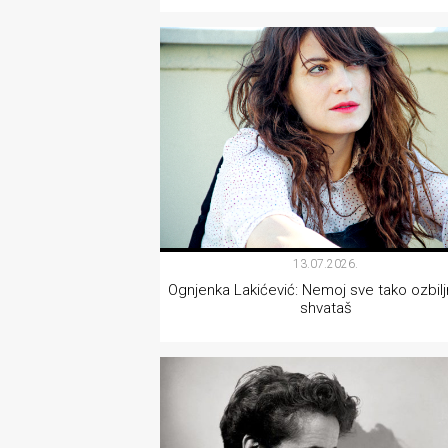
rade
INTERVJU
Urban
Places
Aktivizam
Aktuelnosti
Promo
About
13.07.2026.
Ognjenka Lakićević: Nemoj sve tako ozbil
Urban
shvataš
Magazin
KNJIŽEVNOST