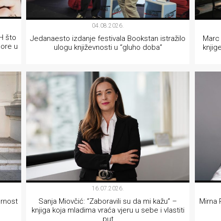
04.08.2026.
iH što
Jedanaesto izdanje festivala Bookstan istražilo
Marc 
pore u
ulogu književnosti u “gluho doba”
knjig
KNJIŽEVNOST
16.07.2026.
ornost
Sanja Miovčić: “Zaboravili su da mi kažu” –
Mirna 
knjiga koja mladima vraća vjeru u sebe i vlastiti
put