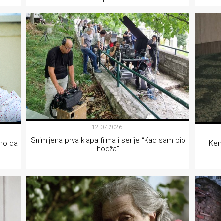
INTERVJU
12.07.2026.
Snimljena prva klapa filma i serije “Kad sam bio
jno da
Ken
hodža”
FILM