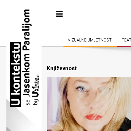
Početna
Vizualne
umjetnosti
VIZUALNE UMJETNOSTI
TEA
Teatar
Književnost
Književnost
Muzika
Film
Intervju
Kolumne
Kultura