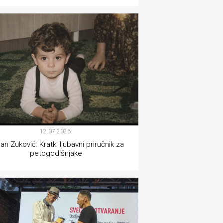
KNJIŽEVNOST
12.07.2026.
an Zuković: Kratki ljubavni priručnik za
petogodišnjake
KNJIŽEVNOST