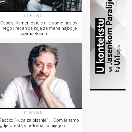
23.07.2026.
Casals: Kamen ostaje nije samo naslov
e nego i rečenica koja za mene najbolje
sažima Bosnu
INTERVJU
14.07.2026.
Paočić: “Kuća za pisanje” – Dom je tamo
gdje prestaje potreba za bijegom