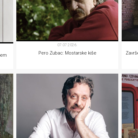
07.07.2026.
Pero Zubac: Mostarske kiše
Završ
ojem
KNJIŽEVNOST