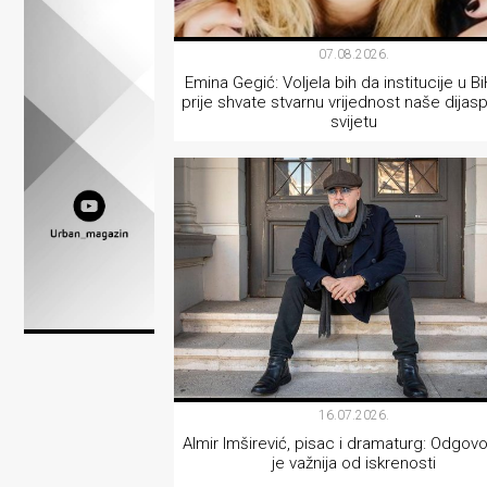
Lifestyle
07.08.2026.
Beauty
Emina Gegić: Voljela bih da institucije u B
prije shvate stvarnu vrijednost naše dijas
Fashion
svijetu
Zdravlje
INTERVJU
Za
stolom
Život
u
pokretu
Ideje
16.07.2026.
Almir Imširević, pisac i dramaturg: Odgov
koje
je važnija od iskrenosti