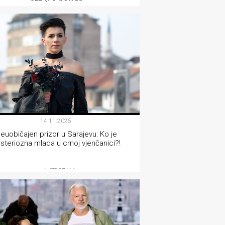
AKTIVIZAM
14.11.2025.
euobičajen prizor u Sarajevu: Ko je
steriozna mlada u crnoj vjenčanici?!
AKTIVIZAM