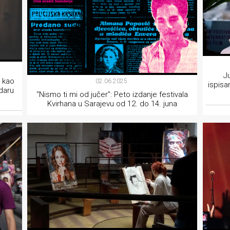
J
 kao
02.06.2025.
ispisa
daru
“Nismo ti mi od jučer”: Peto izdanje festivala
Kvirhana u Sarajevu od 12. do 14. juna
AKTIVIZAM