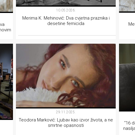
10.05.2026.
Merima K. Mehinović: Dva cvjetna praznika i
desetine femicida
Međ
ava
ihovim
AKTIVIZAM
29.11.2025.
Teodora Marković: Ljubav kao izvor života, a ne
“16 d
smrtne opasnosti
nasil
e