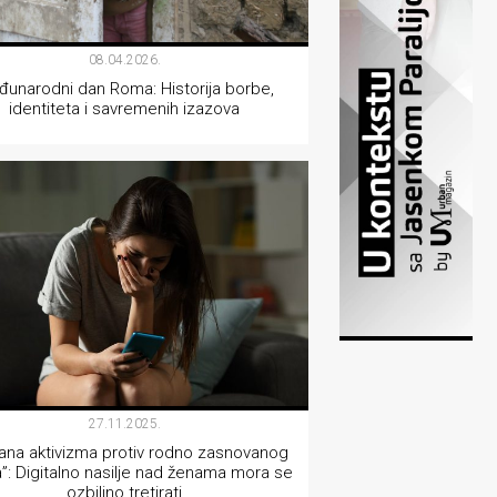
08.04.2026.
unarodni dan Roma: Historija borbe,
identiteta i savremenih izazova
AKTIVIZAM
27.11.2025.
ana aktivizma protiv rodno zasnovanog
ja”: Digitalno nasilje nad ženama mora se
ozbiljno tretirati