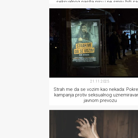
seksualnog nasilja nisu i ne smiju biti 
rade
Urban
AKTIVIZAM
Places
Aktivizam
Aktuelnosti
Promo
About
21.11.2025.
Strah me da se vozim kao nekada: Pokr
Urban
kampanja protiv seksualnog uznemiravan
javnom prevozu
Magazin
AKTIVIZAM