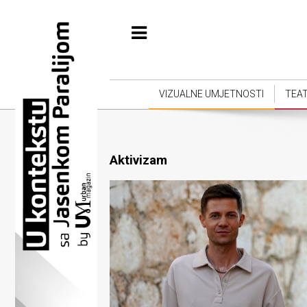
Početna
Vizualne
umjetnosti
VIZUALNE UMJETNOSTI
TEA
Teatar
Književnost
Aktivizam
Muzika
Film
Intervju
Kolumne
Kultura