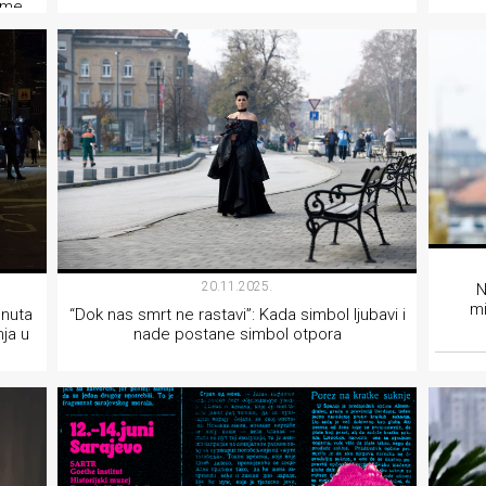
same
AKTIVIZAM
20.11.2025.
N
mi
enuta
“Dok nas smrt ne rastavi”: Kada simbol ljubavi i
ja u
nade postane simbol otpora
AKTIVIZAM