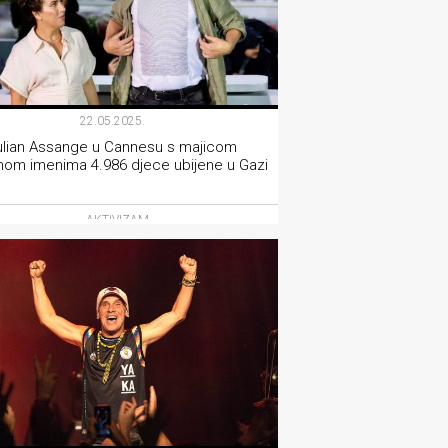
22.05.2025.
ulian Assange u Cannesu s majicom
nom imenima 4.986 djece ubijene u Gazi
AKTIVIZAM