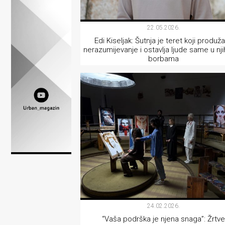
Lifestyle
Beauty
22.05.2026.
Edi Kiseljak: Šutnja je teret koji produž
Fashion
nerazumijevanje i ostavlja ljude same u nj
borbama
Zdravlje
AKTIVIZAM
Za
stolom
Život
u
pokretu
Ideje
24.02.2026.
koje
“Vaša podrška je njena snaga”: Žrtv