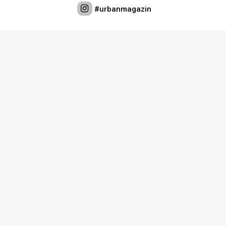
Lifestyle
#urbanmagazin
Beauty
Fashion
Zdravlje
Za
stolom
Život
u
pokretu
Ideje
koje