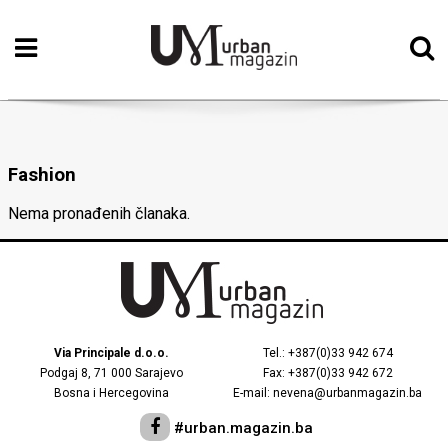
Početna
Vizualne
umjetnosti
Fashion
Teatar
Nema pronađenih članaka.
Književnost
Muzika
Film
Intervju
Via Principale d.o.o.
Tel.: +387(0)33 942 674
Podgaj 8, 71 000 Sarajevo
Fax: +387(0)33 942 672
Kolumne
Bosna i Hercegovina
E-mail: nevena@urbanmagazin.ba
Kultura
#urban.magazin.ba