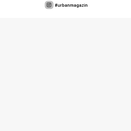
Lifestyle
#urbanmagazin
Beauty
Fashion
Zdravlje
Za
stolom
Život
u
pokretu
Ideje
koje