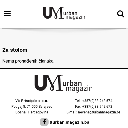
Početna
Vizualne
umjetnosti
Za stolom
Teatar
Nema pronađenih članaka.
Književnost
Muzika
Film
Intervju
Via Principale d.o.o.
Tel.: +387(0)33 942 674
Podgaj 8, 71 000 Sarajevo
Fax: +387(0)33 942 672
Kolumne
Bosna i Hercegovina
E-mail: nevena@urbanmagazin.ba
Kultura
#urban.magazin.ba