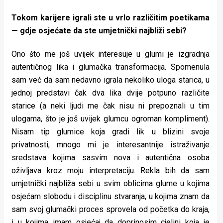
Tokom karijere igrali ste u vrlo različitim poetikama
— gdje osjećate da ste umjetnički najbliži sebi?
Ono što me još uvijek interesuje u glumi je izgradnja
autentičnog lika i glumačka transformacija. Spomenula
sam već da sam nedavno igrala nekoliko uloga starica, u
jednoj predstavi čak dva lika dvije potpuno različite
starice (a neki ljudi me čak nisu ni prepoznali u tim
ulogama, što je još uvijek glumcu ogroman kompliment).
Nisam tip glumice koja gradi lik u blizini svoje
privatnosti, mnogo mi je interesantnije istraživanje
sredstava kojima sasvim nova i autentična osoba
oživljava kroz moju interpretaciju. Rekla bih da sam
umjetnički najbliža sebi u svim oblicima glume u kojima
osjećam slobodu i disciplinu stvaranja, u kojima znam da
sam svoj glumački proces sprovela od početka do kraja,
i u kojima imam osjećaj da doprinosim cjelini koja je