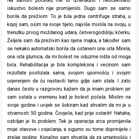
Na samom početku me to iznenadno i neočekivano
iskustvo bolesti nije promijenilo. Dugo sam se samo
borila da preživim. To je bila jedna centrifuga straha, u
kojoj sam, osim na svoje tijelo, najviše mislila na svoju, u
trenutku prvog moždanog udara, četverogodišnju kćerku.
Željela sam da preživim kao njena majka, a također sam
se nekako automatski borila da ostanem ona ista Mirela,
ona ista glumica, da mi bolest ne oduzme ništa od moga
bića. Rehabilitacija je bila kompleksna i većinom sam
rezultate postizala sama, svojom upornošću i svojim
uvjerenjem da ću nastaviti tamo gdje sam stala. I zato
danas često u razgovoru kažem da ja imam problem jer
sam ostala u vremenu kad je bolest počela. Mislim na
svoje godine i uvijek se šokiram kad shvatim da mi je u
stvarnosti 50 godina. Čovječe, kad prije ostarih! Hahaha,
ozbiljan je to problem. Tek je operacija srca promijenila
moje stavove i osjećanja, a sigurno su tome doprinijele i
zrelije godine. Konačno sam shvatila da za umjetnošću i