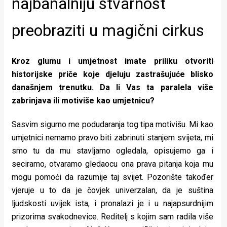
najbanalniju stvarnost
preobraziti u magični cirkus
Kroz glumu i umjetnost imate priliku otvoriti
historijske priče koje djeluju zastrašujuće blisko
današnjem trenutku. Da li Vas ta paralela više
zabrinjava ili motiviše kao umjetnicu?
Sasvim sigurno me podudaranja tog tipa motivišu. Mi kao
umjetnici nemamo pravo biti zabrinuti stanjem svijeta, mi
smo tu da mu stavljamo ogledala, opisujemo ga i
seciramo, otvaramo gledaocu ona prava pitanja koja mu
mogu pomoći da razumije taj svijet. Pozorište također
vjeruje u to da je čovjek univerzalan, da je suština
ljudskosti uvijek ista, i pronalazi je i u najapsurdnijim
prizorima svakodnevice. Reditelj s kojim sam radila više