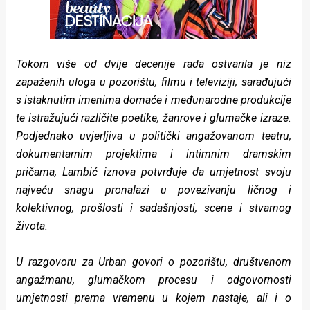
Tokom više od dvije decenije rada ostvarila je niz
zapaženih uloga u pozorištu, filmu i televiziji, sarađujući
s istaknutim imenima domaće i međunarodne produkcije
te istražujući različite poetike, žanrove i glumačke izraze.
Podjednako uvjerljiva u politički angažovanom teatru,
dokumentarnim projektima i intimnim dramskim
pričama, Lambić iznova potvrđuje da umjetnost svoju
najveću snagu pronalazi u povezivanju ličnog i
kolektivnog, prošlosti i sadašnjosti, scene i stvarnog
života.
U razgovoru za Urban govori o pozorištu, društvenom
angažmanu, glumačkom procesu i odgovornosti
umjetnosti prema vremenu u kojem nastaje, ali i o