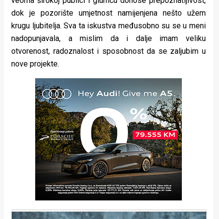
veoma širokoj publici i glumcu donose prepoznatljivost,
dok je pozorište umjetnost namijenjena nešto užem
krugu ljubitelja. Sva ta iskustva međusobno su se u meni
nadopunjavala, a mislim da i dalje imam veliku
otvorenost, radoznalost i sposobnost da se zaljubim u
nove projekte.