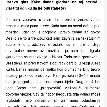
upravo glas. Kako danas gledate na taj period i
vlastitu odluku da ne odustanete?
Ja sam zapravo u svim tim teškim zdravstvenim
stanjima imala puno sreće. Kada sam na sceni dobila prvi
moždani udar, on je pogodio upravo centar za govor.
Desilo se to u trenutku kad sam završila sa tekstualnim
scenama u predstavi, a ostale su mi samo dvije
neverbalne scene uz muziku i ja sam ih odigrala,
vjerovatno najintenzivnije u životu. Tada smo gostovali u
Drezdenu sa predstavom
Bog, rat i ostalo
, u režiji Aleša
Kurta. Danas mislim da rijetko koji glumac ne bi u takvoj
situaciji prekinuo predstavu. Kasnije, nekih 30–40 minuta,
bila je pogođena i desna strana tijela. Drugi moždani
udar. Samo sam „progovorila“, vježbajući glumačke
govorne vježbe. Sav taj napor neodustajanja danas može
izgledati malo nerealno, ali za mene odustajanje
naprosto nije bilo opcija; nisam ni pomišljala na to.