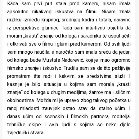
Kada sam prvi put stala pred kameru, nisam imala
apsolutno nikakvog iskustva na filmu. Nisam znala
razliku između krupnog, srednjeg kadra i totala, naravno
iz perspektive glumice. Tada sam intuitivno osjetila da
moram „krasti“ znanje od kolega i saradnika te usput učiti
i otkrivati sve o filmu i glumi pred kamerom. Od svih ljudi
sam mnogo naučila, a naročito sam imala sreću da jedan
od kolega bude Mustafa Nadarević, koji je imao ogromno
filmsko znanje i iskustvo. Trudila sam se da što pažljivije
promatram šta radi i kakvim se sredstvima služi. I
kasnije je bilo situacija u kojima sam morala „krasti
znanje“ od kolega u drugim medijima, žanrovima i sličnim
okolnostima. Možda mi je upravo zbog takvog početka u
ranoj mladosti zauvijek ostao stav da stalno učim. I
danas učim od scenskih i filmskih partnera, reditelja,
tehničke ekipe i svih ljudi s kojima se neko djelo
zajednički stvara.