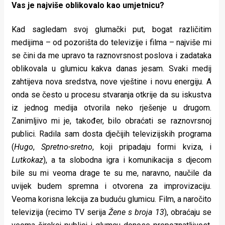
Vas je najviše oblikovalo kao umjetnicu?
Kad sagledam svoj glumački put, bogat različitim
medijima – od pozorišta do televizije i filma – najviše mi
se čini da me upravo ta raznovrsnost poslova i zadataka
oblikovala u glumicu kakva danas jesam. Svaki medij
zahtijeva nova sredstva, nove vještine i novu energiju. A
onda se često u procesu stvaranja otkrije da su iskustva
iz jednog medija otvorila neko rješenje u drugom.
Zanimljivo mi je, također, bilo obraćati se raznovrsnoj
publici. Radila sam dosta dječijih televizijskih programa
(
Hugo
,
Spretno-sretno
, koji pripadaju formi kviza, i
Lutkokaz
), a ta slobodna igra i komunikacija s djecom
bile su mi veoma drage te su me, naravno, naučile da
uvijek budem spremna i otvorena za improvizaciju.
Veoma korisna lekcija za buduću glumicu. Film, a naročito
televizija (recimo TV serija
Žene s broja 13
), obraćaju se