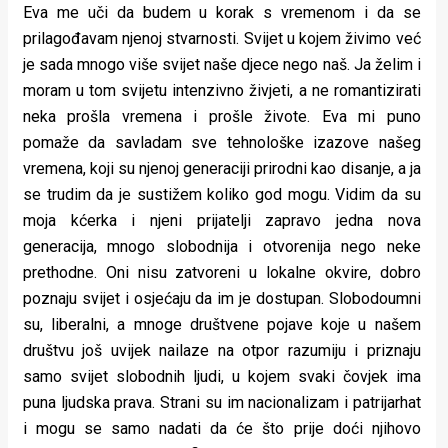
Eva me uči da budem u korak s vremenom i da se
prilagođavam njenoj stvarnosti. Svijet u kojem živimo već
je sada mnogo više svijet naše djece nego naš. Ja želim i
moram u tom svijetu intenzivno živjeti, a ne romantizirati
neka prošla vremena i prošle živote. Eva mi puno
pomaže da savladam sve tehnološke izazove našeg
vremena, koji su njenoj generaciji prirodni kao disanje, a ja
se trudim da je sustižem koliko god mogu. Vidim da su
moja kćerka i njeni prijatelji zapravo jedna nova
generacija, mnogo slobodnija i otvorenija nego neke
prethodne. Oni nisu zatvoreni u lokalne okvire, dobro
poznaju svijet i osjećaju da im je dostupan. Slobodoumni
su, liberalni, a mnoge društvene pojave koje u našem
društvu još uvijek nailaze na otpor razumiju i priznaju
samo svijet slobodnih ljudi, u kojem svaki čovjek ima
puna ljudska prava. Strani su im nacionalizam i patrijarhat
i mogu se samo nadati da će što prije doći njihovo