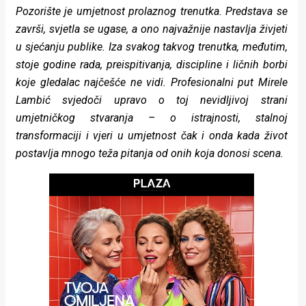
rade
Pozorište je umjetnost prolaznog trenutka. Predstava se
završi, svjetla se ugase, a ono najvažnije nastavlja živjeti
Urban
u sjećanju publike. Iza svakog takvog trenutka, međutim,
stoje godine rada, preispitivanja, discipline i ličnih borbi
Places
koje gledalac najčešće ne vidi. Profesionalni put Mirele
Aktivizam
Lambić svjedoči upravo o toj nevidljivoj strani
umjetničkog stvaranja – o istrajnosti, stalnoj
Aktuelnosti
transformaciji i vjeri u umjetnost čak i onda kada život
Promo
postavlja mnogo teža pitanja od onih koja donosi scena.
About
Urban
Magazin