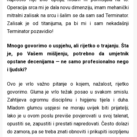
Operacija srca mi je dala novu dimenziju, imam mehanički
mitralni zalisak na srcu i šalim se da sam sad Terminator.
Zalisak je od titanijuma, pa bi mi i sam nekadašnji
Terminator pozavidio!
Mnogo govorimo o uspjehu, ali rijetko o trajanju. Šta
je, po Vašem mišljenju, potrebno da umjetnik
opstane decenijama — ne samo profesionalno nego
i ljudski?
Ovo je vrlo važno pitanje o kojem, nažalost, rijetko
govorimo. Gluma je vrlo težak posao u svakom smislu.
Zahtijeva ogromnu disciplinu i higijenu tijela i duha.
Mladom glumcu uspjesi ne moraju uvijek biti prijatelji;
lako je u ovom poslu previše povjerovati u svoj talenat,
opustiti se, zapustiti i prestati napredovati. Često dolazi
do zamora, pa se treba znati obnoviti i prikupiti iscrpljenu