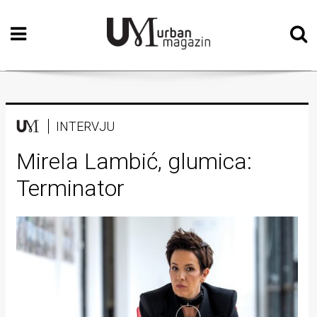
Početna
Vizualne
umjetnosti
Teatar
INTERVJU
Književnost
Mirela Lambić, glumica:
Terminator
Muzika
Film
Intervju
Kolumne
Kultura