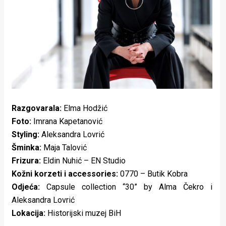
Lifestyle
Beauty
Fashion
Zdravlje
Za
Razgovarala:
Elma Hodžić
stolom
Foto:
Imrana Kapetanović
Život
Styling:
Aleksandra Lovrić
Šminka:
Maja Talović
u
Frizura:
Eldin Nuhić – EN Studio
pokretu
Kožni korzeti i accessories:
0770 – Butik Kobra
Odjeća:
Capsule collection “30” by Alma Čekro i
Ideje
Aleksandra Lovrić
Lokacija:
Historijski muzej BiH
koje