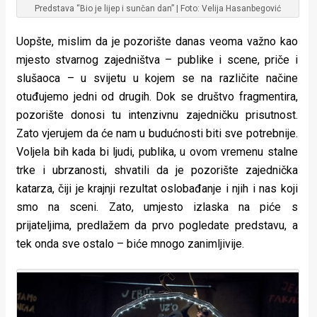
Predstava “Bio je lijep i sunčan dan” | Foto: Velija Hasanbegović
Uopšte, mislim da je pozorište danas veoma važno kao
mjesto stvarnog zajedništva – publike i scene, priče i
slušaoca – u svijetu u kojem se na različite načine
otuđujemo jedni od drugih. Dok se društvo fragmentira,
pozorište donosi tu intenzivnu zajedničku prisutnost.
Zato vjerujem da će nam u budućnosti biti sve potrebnije.
Voljela bih kada bi ljudi, publika, u ovom vremenu stalne
trke i ubrzanosti, shvatili da je pozorište zajednička
katarza, čiji je krajnji rezultat oslobađanje i njih i nas koji
smo na sceni. Zato, umjesto izlaska na piće s
prijateljima, predlažem da prvo pogledate predstavu, a
tek onda sve ostalo – biće mnogo zanimljivije.