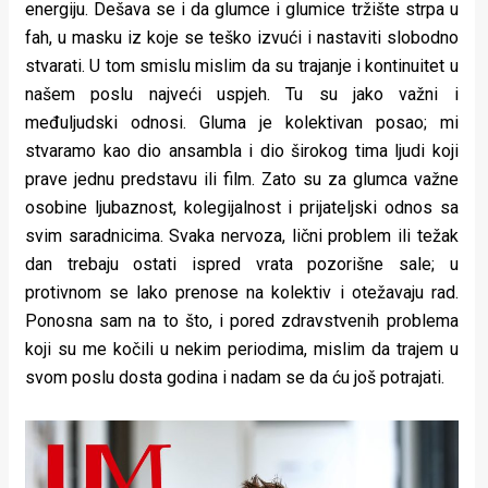
energiju. Dešava se i da glumce i glumice tržište strpa u
fah, u masku iz koje se teško izvući i nastaviti slobodno
stvarati. U tom smislu mislim da su trajanje i kontinuitet u
našem poslu najveći uspjeh. Tu su jako važni i
međuljudski odnosi. Gluma je kolektivan posao; mi
stvaramo kao dio ansambla i dio širokog tima ljudi koji
prave jednu predstavu ili film. Zato su za glumca važne
osobine ljubaznost, kolegijalnost i prijateljski odnos sa
svim saradnicima. Svaka nervoza, lični problem ili težak
dan trebaju ostati ispred vrata pozorišne sale; u
protivnom se lako prenose na kolektiv i otežavaju rad.
Ponosna sam na to što, i pored zdravstvenih problema
koji su me kočili u nekim periodima, mislim da trajem u
svom poslu dosta godina i nadam se da ću još potrajati.