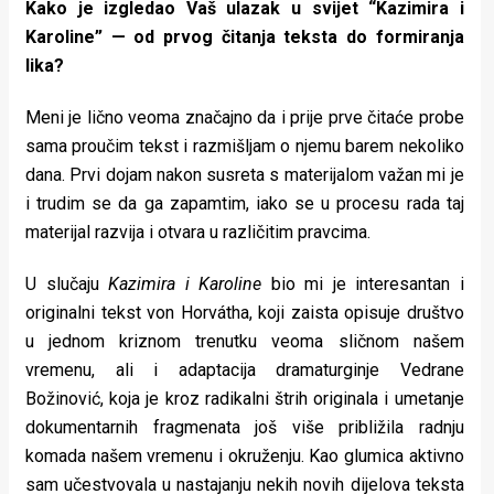
Kako je izgledao Vaš ulazak u svijet “Kazimira i
Karoline” — od prvog čitanja teksta do formiranja
lika?
Meni je lično veoma značajno da i prije prve čitaće probe
sama proučim tekst i razmišljam o njemu barem nekoliko
dana. Prvi dojam nakon susreta s materijalom važan mi je
i trudim se da ga zapamtim, iako se u procesu rada taj
materijal razvija i otvara u različitim pravcima.
U slučaju
Kazimira i Karoline
bio mi je interesantan i
originalni tekst von Horvátha, koji zaista opisuje društvo
u jednom kriznom trenutku veoma sličnom našem
vremenu, ali i adaptacija dramaturginje Vedrane
Božinović, koja je kroz radikalni štrih originala i umetanje
dokumentarnih fragmenata još više približila radnju
komada našem vremenu i okruženju. Kao glumica aktivno
sam učestvovala u nastajanju nekih novih dijelova teksta