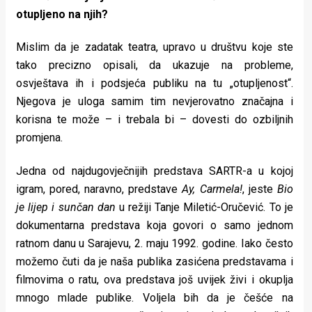
otupljeno na njih?
Mislim da je zadatak teatra, upravo u društvu koje ste
tako precizno opisali, da ukazuje na probleme,
osvještava ih i podsjeća publiku na tu „otupljenost“.
Njegova je uloga samim tim nevjerovatno značajna i
korisna te može – i trebala bi – dovesti do ozbiljnih
promjena.
Jedna od najdugovječnijih predstava SARTR-a u kojoj
igram, pored, naravno, predstave
Ay, Carmela!
, jeste
Bio
je lijep i sunčan dan
u režiji Tanje Miletić-Oručević. To je
dokumentarna predstava koja govori o samo jednom
ratnom danu u Sarajevu, 2. maju 1992. godine. Iako često
možemo čuti da je naša publika zasićena predstavama i
filmovima o ratu, ova predstava još uvijek živi i okuplja
mnogo mlade publike. Voljela bih da je češće na