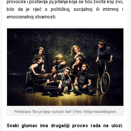
provocira i postavlja joj pitanja koja se tiču života koji živi,
bilo da je riječ o političkoj, socijalnoj ili intimnoj i
emocionalnoj stvarnosti.
Predstava “Bio je lijep i sunčan dan” | Foto: Velija Hasanbegović
Svaki glumac ima drugačiji proces rada na ulozi.