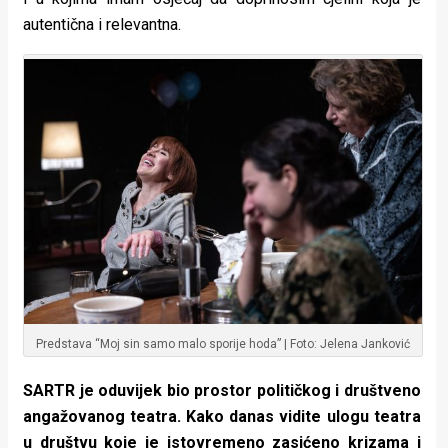
autentična i relevantna.
Predstava “Moj sin samo malo sporije hoda” | Foto: Jelena Janković
SARTR je oduvijek bio prostor političkog i društveno
angažovanog teatra. Kako danas vidite ulogu teatra
u društvu koje je istovremeno zasićeno krizama i