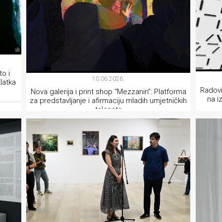
o i
10.06.2026.
latka
Radovi
Nova galerija i print shop “Mezzanin”: Platforma
na i
za predstavljanje i afirmaciju mladih umjetničkih
talenata
AKTUELNOSTI