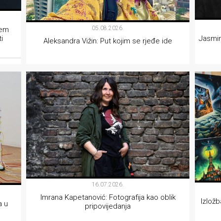
05.08.2026.
jem
i
Jasmin
Aleksandra Vižin: Put kojim se rjeđe ide
INTERVJU
16.07.2026.
Imrana Kapetanović: Fotografija kao oblik
Izložb
a u
pripovijedanja