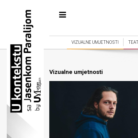
Početna
Vizualne
umjetnosti
VIZUALNE UMJETNOSTI
TEA
Teatar
Književnost
Vizualne umjetnosti
Muzika
Film
Intervju
Kolumne
Kultura