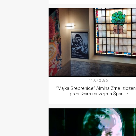
rade
VIZUALNE UMJETNOSTI
Urban
Places
Aktivizam
Aktuelnosti
Promo
About
11.07.2026.
“Majka Srebrenice” Almina Zrne izložen
Urban
prestižnim muzejima Španije
Magazin
VIZUALNE UMJETNOSTI