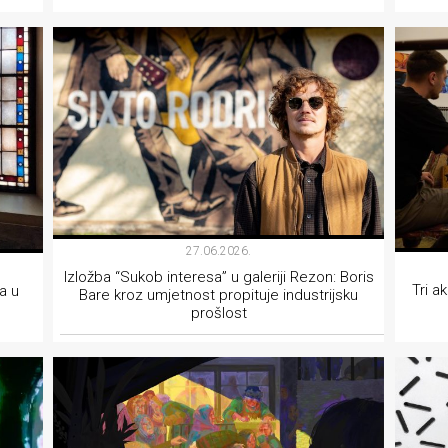
INTERVJU
27.06.2026.
Izložba “Sukob interesa” u galeriji Rezon: Boris
Tri a
a u
Bare kroz umjetnost propituje industrijsku
prošlost
VIZUALNE UMJETNOSTI