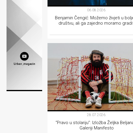
Lifestyle
06.08.2026.
Beauty
Benjamin Čengić: Možemo živjeti u bol
društvu, ali ga zajedno moramo gradit
Fashion
INTERVJU
Zdravlje
Za
stolom
Život
u
pokretu
Ideje
28.07.2026.
“Pravo u stolariju”: Izložba Željka Beljan
koje
Galeriji Manifesto