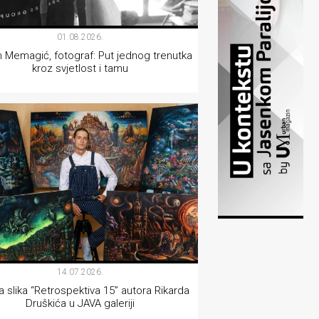
01.08.2026.
 Memagić, fotograf: Put jednog trenutka
kroz svjetlost i tamu
INTERVJU
14.07.2026.
a slika “Retrospektiva 15” autora Rikarda
Druškića u JAVA galeriji