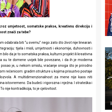
kroz umjetnost, somatske prakse, kreativnu direkciju i
nost znači za tebe?
m odabrala biti “u svemu” nego zato što život nije linearan.
graciju: tijela i misli, umjetnosti i ekonomije, duhovnosti i
m bilo da je to somatska praksa, kulturni projekt ili kreativna
a da su te domene uvijek bile povezane, i da ih je moderna
Moj posao je, u nekom smislu, vraćanje onoga što je prirodno
ednom rečenicom: gradim strukture u kojima prisustvo postaje
 dozvola. A multidimenzionalnost za mene nije kaos niti
tina istovremeno. Da budeš i rigorozna i nježna. I strateška i
To nije kontradikcija, to je cjelovitost.