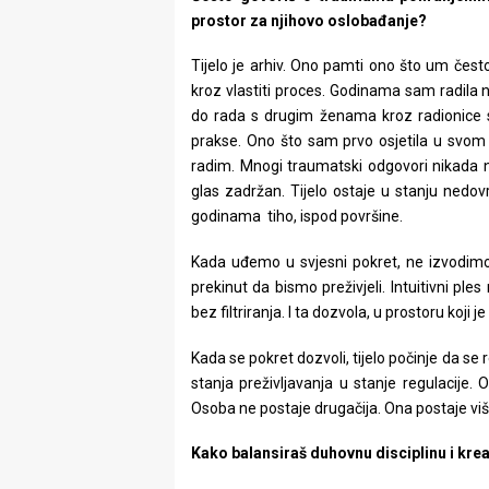
prostor za njihovo oslobađanje?
Tijelo je arhiv. Ono pamti ono što um često
kroz vlastiti proces. Godinama sam radila n
do rada s drugim ženama kroz radionice s
prakse. Ono što sam prvo osjetila u svom t
radim. Mnogi traumatski odgovori nikada ni
glas zadržan. Tijelo ostaje u stanju nedov
godinama tiho, ispod površine.
Kada uđemo u svjesni pokret, ne izvodimo
prekinut da bismo preživjeli. Intuitivni ples
bez filtriranja. I ta dozvola, u prostoru koji 
Kada se pokret dozvoli, tijelo počinje da se 
stanja preživljavanja u stanje regulacije.
Osoba ne postaje drugačija. Ona postaje viš
Kako balansiraš duhovnu disciplinu i kre