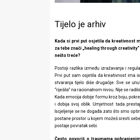
Tijelo je arhiv
Kada si prvi put osjetila da kreativnost 
za tebe znači „healing through creativity“
nešto treće?
Postoji razlika između izražavanja i regulac
Prvi put sam osjetila da kreativnost ima i
stvaranja tijelo diše drugačije. Sve se un
“riješila” na racionalnom nivou. Nije se rad
Kada emocija dobije formu kroz boju, pokret, 
i dobija svoj oblik. Umjetnost tada presta
Iscjeljenje se ne događa zato što smo opti
postane prostor u kojem možeš sresti sebe 
postaje povratak sebi.
Često govoriš o traumama pohranjenim u 