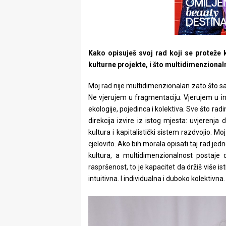
Kako opisuješ svoj rad koji se proteže 
kulturne projekte, i što multidimenzional
Moj rad nije multidimenzionalan zato što sa
Ne vjerujem u fragmentaciju. Vjerujem u inte
ekologije, pojedinca i kolektiva. Sve što radi
direkcija izvire iz istog mjesta: uvjerenj
kultura i kapitalistički sistem razdvojio. 
cjelovito. Ako bih morala opisati taj rad j
kultura, a multidimenzionalnost postaje
raspršenost, to je kapacitet da držiš više is
intuitivna. I individualna i duboko kolektivna. 