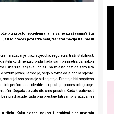
može biti prostor iscjeljenja, a ne samo izražavanja?
Šta
 – je li to proces povratka sebi, transformacija traume ili
ije. Izražavanje traži svjedoka, regulacija traži stabilnost.
scjeliteljsku dimenziju onda kada sam primijetila da nakon
utra usklađuje, stišava i dolazi na mjesto bez da sam išta
ilo o razumijevanju emocije, nego o tome da je dobila mjesto.
materijal ona prestaje biti prijetnja. Prestaje biti raspšena
je biti performans identiteta i postaje proces integracije.
mistični. Događa se zato što smo prisutni. Kada kreativnost
bez predrasude, tada ona prestaje biti samo izražavanje i
tijelu. Kako svjesni pokret i intuitivni ples otvaraju