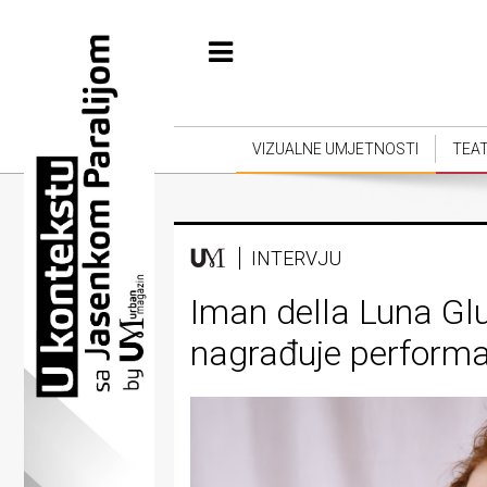
Početna
Vizualne
umjetnosti
VIZUALNE UMJETNOSTI
TEA
Teatar
Književnost
INTERVJU
Muzika
Iman della Luna Glu
Film
nagrađuje performan
Intervju
Kolumne
Kultura