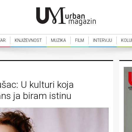
TAR
KNJIŽEVNOST
MUZIKA
FILM
INTERVJU
KOLU
šac: U kulturi koja
s ja biram istinu