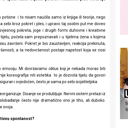
 potisne i to nisam naučila samo iz knjiga ili teorije, nego
a sebi kroz pokret i ples, i upravo taj osobni put me doveo
vjesnog pokreta, joge i drugih formi duhovne i kreativne
ijelu, počela sam prepoznavati i u tijelima žena s kojima
su završeni. Pokret je bio zaustavljen, reakcija prekinuta,
ršenosti, a ta nedovršenost postaje napetost koja se nosi
 emociju. Mi dovršavamo ciklus koji je nekada morao biti
 nije koreografija niti estetika to je dozvola tijelu da govori
je siguran i svjedočen, često je sama po sebi iscjeliteljska.
reorganizuje. Disanje se produbljuje. Nervni sistem prelazi iz
 Oslobađanje često nije dramatično ono je tiho, ali duboko.
e svoja.
ativnu spontanost?