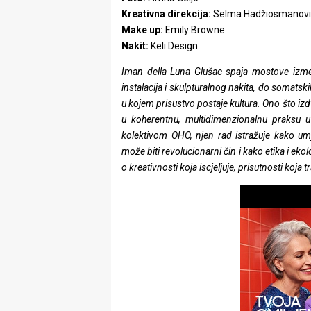
rade
Kreativna direkcija:
Selma Hadžiosmanovi
Make up:
Emily Browne
Urban
Nakit:
Keli Design
Places
Iman della Luna Glušac spaja mostove između
instalacija i skulpturalnog nakita, do somatskih
Aktivizam
u kojem prisustvo postaje kultura. Ono što izd
u koherentnu, multidimenzionalnu praksu u k
Aktuelnosti
kolektivom OHO, njen rad istražuje kako umj
može biti revolucionarni čin i kako etika i ek
Promo
o kreativnosti koja iscjeljuje, prisutnosti koja 
About
Urban
Magazin