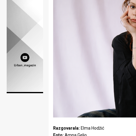
Lifestyle
Beauty
Fashion
Zdravlje
Za
stolom
Život
u
pokretu
Ideje
Razgovarala:
Elma Hodžić
koje
Foto:
Amna Geljo