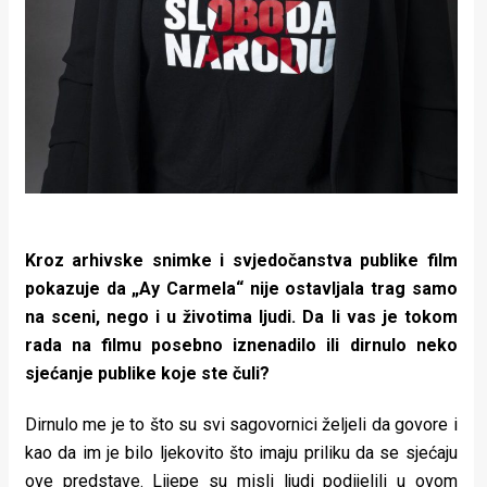
Kroz arhivske snimke i svjedočanstva publike film
pokazuje da „Ay Carmela“ nije ostavljala trag samo
na sceni, nego i u životima ljudi. Da li vas je tokom
rada na filmu posebno iznenadilo ili dirnulo neko
sjećanje publike koje ste čuli?
Dirnulo me je to što su svi sagovornici željeli da govore i
kao da im je bilo ljekovito što imaju priliku da se sjećaju
ove predstave. Lijepe su misli ljudi podijelili u ovom