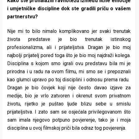
Kako ste pronalazili ravnotežu između lične emocije
i umjetničke discipline dok ste gradili priču o vašem
partnerstvu?
Nije mi to bilo nimalo komplikovano jer svaki trenutak
života predstave je bio trenutak istinskog
profesionalizma, ali i prijateljstva. Dragan je bio moj
najbolji prijatelj pored toga što je bio moj najdraži kolega.
Disciplina s kojom smo igrali ovu predstavu bila mi je
prirodna i u radu na ovom filmu, mi smo se i prepoznali
kao glumci upravo po toj disciplini i odnosu prema radu.
Dragan je bio čovjek koji nije često davao izjave za
medije, bio je vrlo zatvoren i okrenut svom privatnom
životu, rijetko je puštao ljude blizu sebe u smislu
prijateljstva. I zato sam se osjećala privilegovanom što
sam imala njegovo potpuno povjerenje, tako je i moja
disciplina u ovoj filmskoj priči bila odraz tog povjerenja.