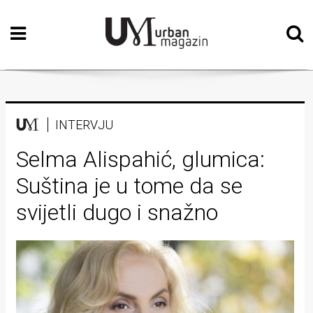
Početna
Vizualne
umjetnosti
Teatar
INTERVJU
Književnost
Selma Alispahić, glumica:
Suština je u tome da se
Muzika
svijetli dugo i snažno
Film
Intervju
Kolumne
Kultura