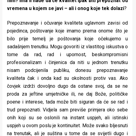
film? Ima li nade da će kvalitet ipak biti prepoznat od
vremena u kojem se javi – ali i onog koje tek dolazi
?
Prepoznavanje i očuvanje kvaliteta uglavnom zavisi od
pojedinca, poštovanje koje imamo prema onome što je
bilo prije temelj je poštovanja koje očekujemo u
sadašnjem trenutku. Mogu govoriti iz vlastitog iskustva o
tome da rad, rad i upornost, beskompromisni
profesionalizam i činjenica da niti u jednom trenutku
nisam podcijenila publiku, donesu prepoznavanje
kvaliteta čak i onda kad su okolnosti protiv vas. Ako
čovjek izdrži dovoljno dugo da ostane svoj, da se ne
proda za jeftine umjetničke ili, ne daj Bože, političke
poene i interese, tada može biti siguran da će se rad i
trud prepoznati. Vidjela sam previše primjera oko sebe
onih koji su se oslonili na instant uspjeh, ali istinski
uspjeh u ovom poslu je kontinuitet. Može svako bljesnuti
na trenutak, ali je suština u tome da se svijetli dugo i