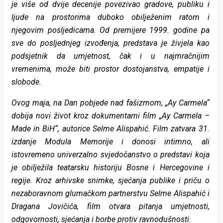
je više od dvije decenije povezivao gradove, publiku i
rade
ljude na prostorima duboko obilježenim ratom i
Urban
njegovim posljedicama. Od premijere 1999. godine pa
sve do posljednjeg izvođenja, predstava je živjela kao
Places
podsjetnik da umjetnost, čak i u najmračnijim
Aktivizam
vremenima, može biti prostor dostojanstva, empatije i
slobode.
Aktuelnosti
Ovog maja, na Dan pobjede nad fašizmom, „Ay Carmela“
Promo
dobija novi život kroz dokumentarni film „Ay Carmela –
Made in BiH“, autorice Selme Alispahić. Film zatvara 31.
About
izdanje Modula Memorije i donosi intimno, ali
Urban
istovremeno univerzalno svjedočanstvo o predstavi koja
je obilježila teatarsku historiju Bosne i Hercegovine i
Magazin
regije. Kroz arhivske snimke, sjećanja publike i priču o
nezaboravnom glumačkom partnerstvu Selme Alispahić i
Dragana Jovičića, film otvara pitanja umjetnosti,
odgovornosti, sjećanja i borbe protiv ravnodušnosti.