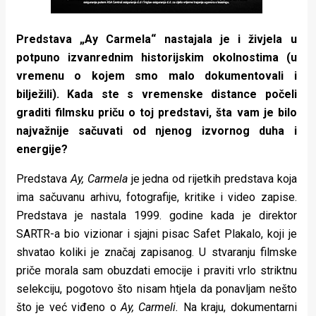
Predstava „Ay Carmela“ nastajala je i živjela u
potpuno izvanrednim historijskim okolnostima (u
vremenu o kojem smo malo dokumentovali i
bilježili). Kada ste s vremenske distance počeli
graditi filmsku priču o toj predstavi, šta vam je bilo
najvažnije sačuvati od njenog izvornog duha i
energije?
Predstava
A
y, Carmela
je jedna od rijetkih predstava koja
ima sačuvanu arhivu, fotografije, kritike i video zapise.
Predstava je nastala 1999. godine kada je direktor
SARTR-a bio vizionar i sjajni pisac Safet Plakalo, koji je
shvatao koliki je značaj zapisanog. U stvaranju filmske
priče morala sam obuzdati emocije i praviti vrlo striktnu
selekciju, pogotovo što nisam htjela da ponavljam nešto
što je već viđeno o
Ay, Carmeli.
Na kraju, dokumentarni