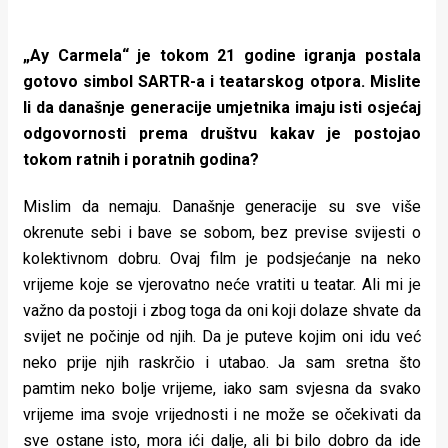
„Ay Carmela“ je tokom 21 godine igranja postala
gotovo simbol SARTR-a i teatarskog otpora. Mislite
li da današnje generacije umjetnika imaju isti osjećaj
odgovornosti prema društvu kakav je postojao
tokom ratnih i poratnih godina?
Mislim da nemaju. Današnje generacije su sve više
okrenute sebi i bave se sobom, bez previse svijesti o
kolektivnom dobru. Ovaj film je podsjećanje na neko
vrijeme koje se vjerovatno neće vratiti u teatar. Ali mi je
važno da postoji i zbog toga da oni koji dolaze shvate da
svijet ne počinje od njih. Da je puteve kojim oni idu već
neko prije njih raskrčio i utabao. Ja sam sretna što
pamtim neko bolje vrijeme, iako sam svjesna da svako
vrijeme ima svoje vrijednosti i ne može se očekivati da
sve ostane isto, mora ići dalje, ali bi bilo dobro da ide