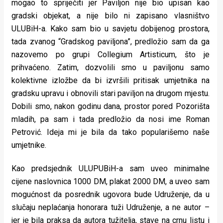
mogao to spriječiti jer Paviljon nije bio upisan kao
gradski objekat, a nije bilo ni zapisano vlasništvo
ULUBiH-a. Kako sam bio u savjetu dobijenog prostora,
tada zvanog “Gradskog paviljona”, predložio sam da ga
nazovemo po grupi Collegium Artisticum, što je
prihvaćeno. Zatim, dozvolili smo u paviljonu samo
kolektivne izložbe da bi izvršili pritisak umjetnika na
gradsku upravu i obnovili stari paviljon na drugom mjestu.
Dobili smo, nakon godinu dana, prostor pored Pozorišta
mladih, pa sam i tada predložio da nosi ime Roman
Petrović. Ideja mi je bila da tako popularišemo naše
umjetnike.
Kao predsjednik ULUPUBiH-a sam uveo minimalne
cijene naslovnica 1000 DM, plakat 2000 DM, a uveo sam
mogućnost da posrednik ugovora bude Udruženje, da u
slučaju neplaćanja honorara tuži Udruženje, a ne autor –
jer je bila praksa da autora tužitelja, stave na crnu listu i