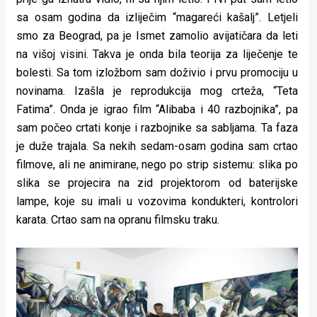
sa osam godina da izliječim “magareći kašalj”. Letjeli
smo za Beograd, pa je Ismet zamolio avijatičara da leti
na višoj visini. Takva je onda bila teorija za liječenje te
bolesti. Sa tom izložbom sam doživio i prvu promociju u
novinama. Izašla je reprodukcija mog crteža, “Teta
Fatima”. Onda je igrao film “Alibaba i 40 razbojnika”, pa
sam počeo crtati konje i razbojnike sa sabljama. Ta faza
je duže trajala. Sa nekih sedam-osam godina sam crtao
filmove, ali ne animirane, nego po strip sistemu: slika po
slika se projecira na zid projektorom od baterijske
lampe, koje su imali u vozovima kondukteri, kontrolori
karata. Crtao sam na opranu filmsku traku.