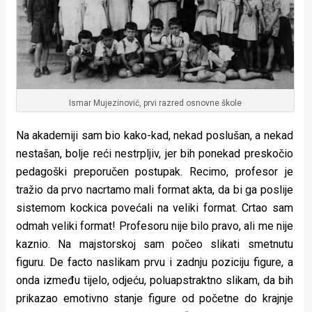
Ismar Mujezinović, prvi razred osnovne škole
Na akademiji sam bio kako-kad, nekad poslušan, a nekad
nestašan, bolje reći nestrpljiv, jer bih ponekad preskočio
pedagoški preporučen postupak. Recimo, profesor je
tražio da prvo nacrtamo mali format akta, da bi ga poslije
sistemom kockica povećali na veliki format. Crtao sam
odmah veliki format! Profesoru nije bilo pravo, ali me nije
kaznio. Na majstorskoj sam počeo slikati smetnutu
figuru. De facto naslikam prvu i zadnju poziciju figure, a
onda između tijelo, odjeću, poluapstraktno slikam, da bih
prikazao emotivno stanje figure od početne do krajnje