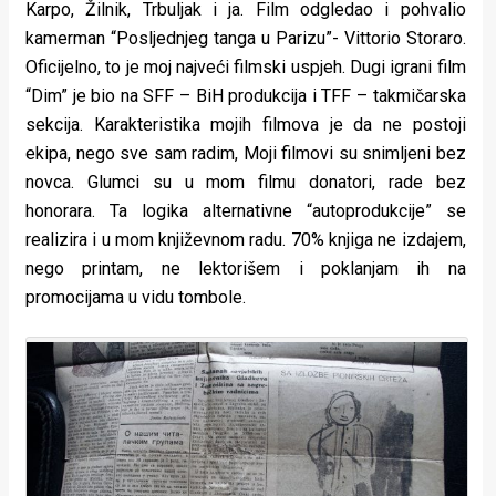
Karpo, Žilnik, Trbuljak i ja. Film odgledao i pohvalio
kamerman “Posljednjeg tanga u Parizu”- Vittorio Storaro.
Oficijelno, to je moj najveći filmski uspjeh. Dugi igrani film
“Dim” je bio na SFF – BiH produkcija i TFF – takmičarska
sekcija. Karakteristika mojih filmova je da ne postoji
ekipa, nego sve sam radim, Moji filmovi su snimljeni bez
novca. Glumci su u mom filmu donatori, rade bez
honorara. Ta logika alternativne “autoprodukcije” se
realizira i u mom književnom radu. 70% knjiga ne izdajem,
nego printam, ne lektorišem i poklanjam ih na
promocijama u vidu tombole.