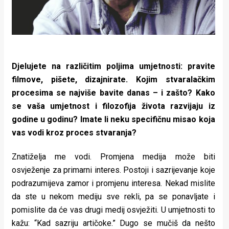
Djelujete na različitim poljima umjetnosti: pravite
filmove, pišete, dizajnirate. Kojim stvaralačkim
procesima se najviše bavite danas – i zašto? Kako
se vaša umjetnost i filozofija života razvijaju iz
godine u godinu? Imate li neku specifičnu misao koja
vas vodi kroz proces stvaranja?
Znatiželja me vodi. Promjena medija može biti
osvježenje za primarni interes. Postoji i sazrijevanje koje
podrazumijeva zamor i promjenu interesa. Nekad mislite
da ste u nekom mediju sve rekli, pa se ponavljate i
pomislite da će vas drugi medij osvježiti. U umjetnosti to
kažu: “Kad sazriju artičoke.” Dugo se mučiš da nešto