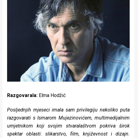
Lifestyle
Beauty
Fashion
Zdravlje
Za
stolom
Život
u
Razgovarala:
Elma Hodžić
pokretu
Posljednjih mjeseci imala sam privilegiju nekoliko puta
razgovarati s Ismarom Mujezinovićem, multimedijalnim
Ideje
umjetnikom koji svojim stvaralaštvom pokriva širok
koje
spektar oblasti: slikarstvo, film, književnost i dizajn.