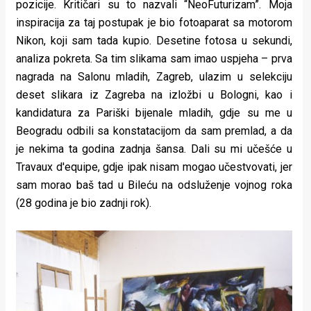
pozicije. Kritičari su to nazvali “NeoFuturizam”. Moja
inspiracija za taj postupak je bio fotoaparat sa motorom
Nikon, koji sam tada kupio. Desetine fotosa u sekundi,
analiza pokreta. Sa tim slikama sam imao uspjeha – prva
nagrada na Salonu mladih, Zagreb, ulazim u selekciju
deset slikara iz Zagreba na izložbi u Bologni, kao i
kandidatura za Pariški bijenale mladih, gdje su me u
Beogradu odbili sa konstatacijom da sam premlad, a da
je nekima ta godina zadnja šansa. Dali su mi učešće u
Travaux d'equipe, gdje ipak nisam mogao učestvovati, jer
sam morao baš tad u Bileću na odsluženje vojnog roka
(28 godina je bio zadnji rok).