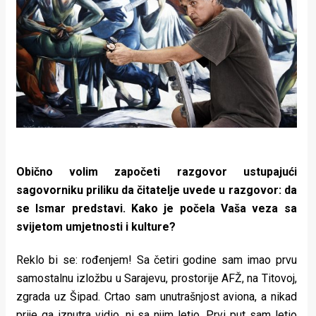
Obično volim započeti razgovor ustupajući
sagovorniku priliku da čitatelje uvede u razgovor: da
se Ismar predstavi. Kako je počela Vaša veza sa
svijetom umjetnosti i kulture?
Reklo bi se: rođenjem! Sa četiri godine sam imao prvu
samostalnu izložbu u Sarajevu, prostorije AFŽ, na Titovoj,
zgrada uz Šipad. Crtao sam unutrašnjost aviona, a nikad
prije ga iznutra vidio, ni sa njim letio. Prvi put sam letio