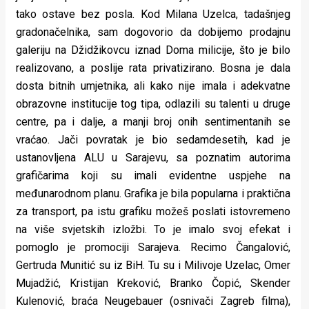
tako ostave bez posla. Kod Milana Uzelca, tadašnjeg
gradonačelnika, sam dogovorio da dobijemo prodajnu
galeriju na Džidžikovcu iznad Doma milicije, što je bilo
realizovano, a poslije rata privatizirano. Bosna je dala
dosta bitnih umjetnika, ali kako nije imala i adekvatne
obrazovne institucije tog tipa, odlazili su talenti u druge
centre, pa i dalje, a manji broj onih sentimentanih se
vraćao. Jači povratak je bio sedamdesetih, kad je
ustanovljena ALU u Sarajevu, sa poznatim autorima
grafičarima koji su imali evidentne uspjehe na
međunarodnom planu. Grafika je bila popularna i praktična
za transport, pa istu grafiku možeš poslati istovremeno
na više svjetskih izložbi. To je imalo svoj efekat i
pomoglo je promociji Sarajeva. Recimo Čangalović,
Gertruda Munitić su iz BiH. Tu su i Milivoje Uzelac, Omer
Mujadžić, Kristijan Kreković, Branko Čopić, Skender
Kulenović, braća Neugebauer (osnivači Zagreb filma),