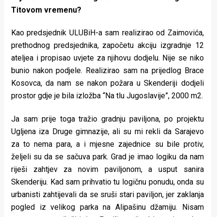
Titovom vremenu?
Kao predsjednik ULUBiH-a sam realizirao od Zaimovića,
prethodnog predsjednika, započetu akciju izgradnje 12
ateljea i propisao uvjete za njihovu dodjelu. Nije se niko
bunio nakon podjele. Realizirao sam na prijedlog Brace
Kosovca, da nam se nakon požara u Skenderiji dodjeli
prostor gdje je bila izložba “Na tlu Jugoslavije”, 2000 m2.
Ja sam prije toga tražio gradnju paviljona, po projektu
Ugljena iza Druge gimnazije, ali su mi rekli da Sarajevo
za to nema para, a i mjesne zajednice su bile protiv,
željeli su da se sačuva park. Grad je imao logiku da nam
riješi zahtjev za novim paviljonom, a usput sanira
Skenderiju. Kad sam prihvatio tu logičnu ponudu, onda su
urbanisti zahtijevali da se sruši stari paviljon, jer zaklanja
pogled iz velikog parka na Alipašinu džamiju. Nisam