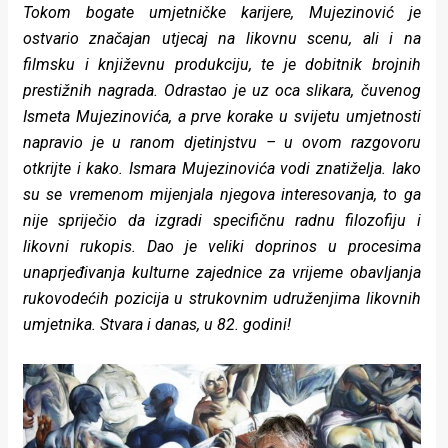
Tokom bogate umjetničke karijere, Mujezinović je
rade
ostvario značajan utjecaj na likovnu scenu, ali i na
Urban
filmsku i književnu produkciju, te je dobitnik brojnih
prestižnih nagrada. Odrastao je uz oca slikara, čuvenog
Places
Ismeta Mujezinovića, a prve korake u svijetu umjetnosti
Aktivizam
napravio je u ranom djetinjstvu – u ovom razgovoru
otkrijte i kako. Ismara Mujezinovića vodi znatiželja. Iako
Aktuelnosti
su se vremenom mijenjala njegova interesovanja, to ga
Promo
nije spriječio da izgradi specifičnu radnu filozofiju i
likovni rukopis. Dao je veliki doprinos u procesima
About
unaprjeđivanja kulturne zajednice za vrijeme obavljanja
rukovodećih pozicija u strukovnim udruženjima likovnih
Urban
umjetnika. Stvara i danas, u 82. godini!
Magazin