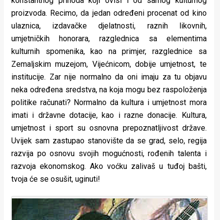
konstantnog prihoda koji ovisi i od samog kulturnog
proizvoda. Recimo, da jedan određeni procenat od kino
ulaznica, izdavačke djelatnosti, raznih likovnih,
umjetničkih honorara, razglednica sa elementima
kulturnih spomenika, kao na primjer, razglednice sa
Zemaljskim muzejom, Vijećnicom, dobije umjetnost, te
institucije. Zar nije normalno da oni imaju za tu objavu
neka određena sredstva, na koja mogu bez raspoloženja
politike računati? Normalno da kultura i umjetnost mora
imati i državne dotacije, kao i razne donacije. Kultura,
umjetnost i sport su osnovna prepoznatljivost države.
Uvijek sam zastupao stanovište da se grad, selo, regija
razvija po osnovu svojih mogućnosti, rođenih talenta i
razvoja ekonomskog. Ako voćku zalivaš u tuđoj bašti,
tvoja će se osušit, uginuti!