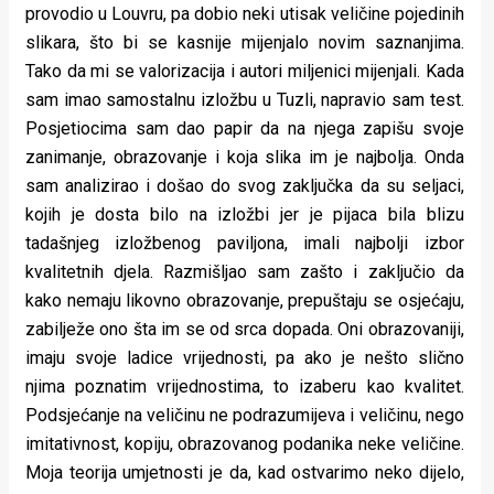
provodio u Louvru, pa dobio neki utisak veličine pojedinih
slikara, što bi se kasnije mijenjalo novim saznanjima.
Tako da mi se valorizacija i autori miljenici mijenjali. Kada
sam imao samostalnu izložbu u Tuzli, napravio sam test.
Posjetiocima sam dao papir da na njega zapišu svoje
zanimanje, obrazovanje i koja slika im je najbolja. Onda
sam analizirao i došao do svog zaključka da su seljaci,
kojih je dosta bilo na izložbi jer je pijaca bila blizu
tadašnjeg izložbenog paviljona, imali najbolji izbor
kvalitetnih djela. Razmišljao sam zašto i zaključio da
kako nemaju likovno obrazovanje, prepuštaju se osjećaju,
zabilježe ono šta im se od srca dopada. Oni obrazovaniji,
imaju svoje ladice vrijednosti, pa ako je nešto slično
njima poznatim vrijednostima, to izaberu kao kvalitet.
Podsjećanje na veličinu ne podrazumijeva i veličinu, nego
imitativnost, kopiju, obrazovanog podanika neke veličine.
Moja teorija umjetnosti je da, kad ostvarimo neko dijelo,