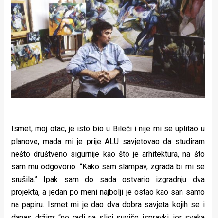
Ismet, moj otac, je isto bio u Bileći i nije mi se uplitao u
planove, mada mi je prije ALU savjetovao da studiram
nešto društveno sigurnije kao što je arhitektura, na što
sam mu odgovorio: “Kako sam šlampav, zgrada bi mi se
srušila.” Ipak sam do sada ostvario izgradnju dva
projekta, a jedan po meni najbolji je ostao kao san samo
na papiru. Ismet mi je dao dva dobra savjeta kojih se i
danas držim: “ne radi na slici suviše ispravki, jer svaka