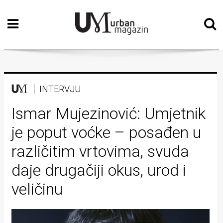
Početna
Vizualne
umjetnosti
Teatar
INTERVJU
Književnost
Ismar Mujezinović: Umjetnik
je poput voćke – posađen u
Muzika
različitim vrtovima, svuda
Film
daje drugačiji okus, urod i
Intervju
veličinu
Kolumne
Kultura