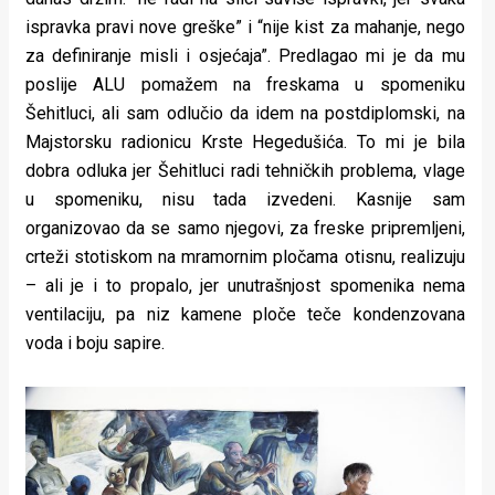
ispravka pravi nove greške” i “nije kist za mahanje, nego
za definiranje misli i osjećaja”. Predlagao mi je da mu
poslije ALU pomažem na freskama u spomeniku
Šehitluci, ali sam odlučio da idem na postdiplomski, na
Majstorsku radionicu Krste Hegedušića. To mi je bila
dobra odluka jer Šehitluci radi tehničkih problema, vlage
u spomeniku, nisu tada izvedeni. Kasnije sam
organizovao da se samo njegovi, za freske pripremljeni,
crteži stotiskom na mramornim pločama otisnu, realizuju
– ali je i to propalo, jer unutrašnjost spomenika nema
ventilaciju, pa niz kamene ploče teče kondenzovana
voda i boju sapire.