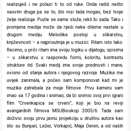
realizuješ i ne polazi ti to od ruke. Onda radiš nešto
sasvim druga pa se to, što nisi tada mogao, bez tvoje
želje realizuje. Puzle se same slože, rekli bi sada. Tako i
promjena medija može da riješi neke dileme nastale u
drugom mediju. Melodika postoji u slikarstvu,
književnosti – a najprisutnija je u muzici. Ritam isto tako.
Recimo, u priči ritam ima svoju logiku u dijalogu, opisima
– u slikarstvu u rasporedu formi, koloritu, kontrastu
strukture itd. Svaki medij ima svoje prednosti i mane,
ovisno od stanja autora i njegovog razvoja. Muzika me
uvijek zanimala, a počeo sam komponovat kad mi je
muzika zatrebala za moje filmove. Prvu kameru sam
imao sa 17 godina i snimao, da bi snimio svoj prvi igrani
film “Crvenkapica se crveni”, koji je bio na reviji
avangardnih filmova MSUBioskop 2005/6. Tada sam
doživio svoju prvu javnu projekciju u društvu autora kao
što su Bunjuel, Ležer, Vorkapić, Maja Deren, a od naših