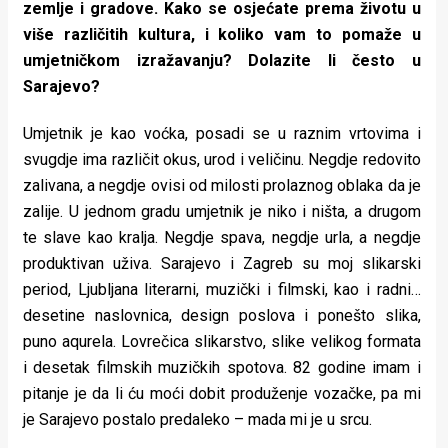
zemlje i gradove. Kako se osjećate prema životu u
više različitih kultura, i koliko vam to pomaže u
umjetničkom izražavanju? Dolazite li često u
Sarajevo?
Umjetnik je kao voćka, posadi se u raznim vrtovima i
svugdje ima različit okus, urod i veličinu. Negdje redovito
zalivana, a negdje ovisi od milosti prolaznog oblaka da je
zalije. U jednom gradu umjetnik je niko i ništa, a drugom
te slave kao kralja. Negdje spava, negdje urla, a negdje
produktivan uživa. Sarajevo i Zagreb su moj slikarski
period, Ljubljana literarni, muzički i filmski, kao i radni…
desetine naslovnica, design poslova i ponešto slika,
puno aqurela. Lovrečica slikarstvo, slike velikog formata
i desetak filmskih muzičkih spotova. 82 godine imam i
pitanje je da li ću moći dobit produženje vozačke, pa mi
je Sarajevo postalo predaleko – mada mi je u srcu.