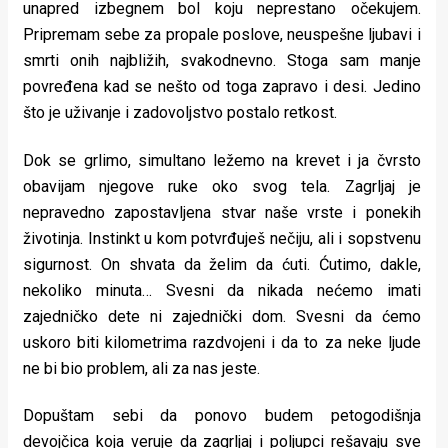
unapred izbegnem bol koju neprestano očekujem.
Pripremam sebe za propale poslove, neuspešne ljubavi i
smrti onih najbližih, svakodnevno. Stoga sam manje
povređena kad se nešto od toga zapravo i desi. Jedino
što je uživanje i zadovoljstvo postalo retkost.
Dok se grlimo, simultano ležemo na krevet i ja čvrsto
obavijam njegove ruke oko svog tela. Zagrljaj je
nepravedno zapostavljena stvar naše vrste i ponekih
životinja. Instinkt u kom potvrđuješ nečiju, ali i sopstvenu
sigurnost. On shvata da želim da ćuti. Ćutimo, dakle,
nekoliko minuta… Svesni da nikada nećemo imati
zajedničko dete ni zajednički dom. Svesni da ćemo
uskoro biti kilometrima razdvojeni i da to za neke ljude
ne bi bio problem, ali za nas jeste.
Dopuštam sebi da ponovo budem petogodišnja
devojčica koja veruje da zagrljaj i poljupci rešavaju sve