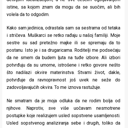
istine, sa kojom znam da mogu da se suočim, ali bih
volela da to odgodim.
Kako sam jedinica, odrastala sam sa sestrama od tetaka
i stričeva. Muškarci se retko rađaju u našoj familiji. Moje
sestre su sad pretežno majke ili se spremaju da to
postanu. Isto je i sa drugaricama. Roditelji me podsećaju
da ne smem da budem ljuta na tuđe izbore. Ali izbori
potvrđuju da su umorne, istrošene i retko govore nešto
što nadilazi okvire materinstva. Stvarni život, dakle,
potvrđuje da ravnopravnost još uvek ne seže do
zadovoljavajućih okvira. To me iznova rastužuje.
Ne smatram da je moja odluka da ne rodim bolja od
njihove. Naprotiv, sve više uočavam nesmotrene
postupke koje realizujem usled sopstvene usamljenosti.
Usled sopstvenog analiziranja sebe i drugih, toliko da