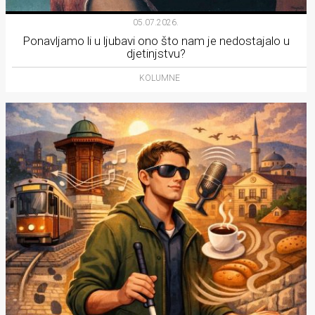
05.07.2026.
Ponavljamo li u ljubavi ono što nam je nedostajalo u
djetinjstvu?
KOLUMNE