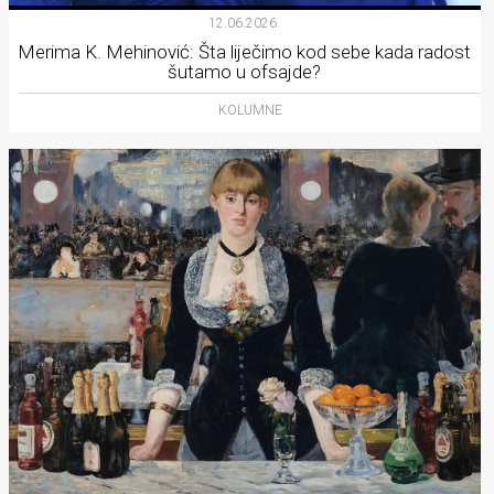
12.06.2026.
Merima K. Mehinović: Šta liječimo kod sebe kada radost
šutamo u ofsajde?
KOLUMNE