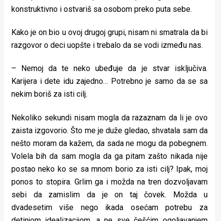
konstruktivno i ostvariš sa osobom preko puta sebe.
Kako je on bio u ovoj drugoj grupi, nisam ni smatrala da bi
razgovor o deci uopšte i trebalo da se vodi između nas.
– Nemoj da te neko ubeđuje da je stvar isključiva.
Karijera i dete idu zajedno… Potrebno je samo da se sa
nekim boriš za isti cilj.
Nekoliko sekundi nisam mogla da razaznam da li je ovo
zaista izgovorio. Što me je duže gledao, shvatala sam da
nešto moram da kažem, da sada ne mogu da pobegnem.
Volela bih da sam mogla da ga pitam zašto nikada nije
postao neko ko se sa mnom borio za isti cilj? Ipak, moj
ponos to stopira. Grlim ga i možda na tren dozvoljavam
sebi da zamislim da je on taj čovek. Možda u
dvadesetim više nego ikada osećam potrebu za
detinjom idealizacijom, a ne sve češćim ogoljavanjem