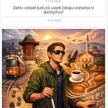
17.06.2026.
Zašto odrasli ljudi još uvijek čekaju izvinjenje iz
djetinjstva?
KOLUMNE