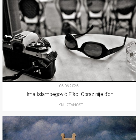
06.06.2026.
Ilma Islambegović Fišo: Obraz nije đon
KNJIŽEVNOST