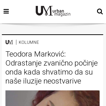
Početna
Vizualne
umjetnosti
Teatar
KOLUMNE
Književnost
Teodora Marković:
Odrastanje zvanično počinje
Muzika
onda kada shvatimo da su
Film
naše iluzije neostvarive
Intervju
Kolumne
Kultura