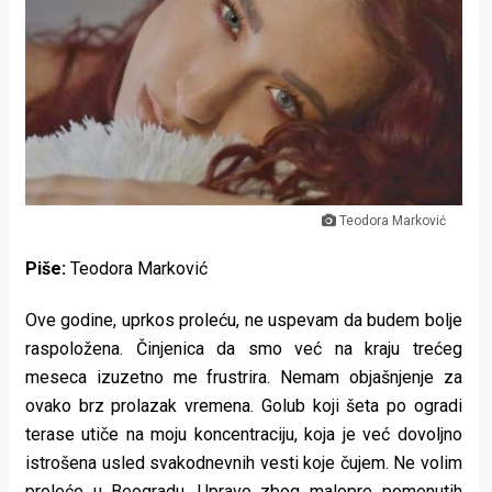
Lifestyle
Beauty
Fashion
Zdravlje
Za
Teodora Marković
stolom
Piše:
Teodora Marković
Život
Ove godine, uprkos proleću, ne uspevam da budem bolje
u
raspoložena. Činjenica da smo već na kraju trećeg
pokretu
meseca izuzetno me frustrira. Nemam objašnjenje za
ovako brz prolazak vremena. Golub koji šeta po ogradi
Ideje
terase utiče na moju koncentraciju, koja je već dovoljno
istrošena usled svakodnevnih vesti koje čujem. Ne volim
koje
proleće u Beogradu. Upravo zbog malopre pomenutih