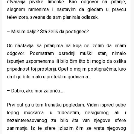
otvaranja pivske limenke. Kao odgovor na pitanje,
slegnem ramenima i nastavim da gledam u pravcu
televizora, svesna da sam planirala odlazak.
– Mislim dalje? Šta želiš da postigneš?
On nastavlja sa pitanjima na koja ne želim da imam
odgovor. Posmatram osrednji muški stan, nimalo
ispunjen uspomenama ili bilo čim što bi moglo da oslika
pripadnost toj prostoriji. Opet o mojim postignućima, kao
da ih je bilo malo u proteklim godinama…
– Dobro, ako nisi za priču…
Prvi put ga u tom trenutku pogledam. Vidim ispred sebe
lepog muškarca, u tridesetim, nesigurnog, ali i
nezainteresovanog za bilo šta van njegove sfere
zanimanja. Iz te sfere izlazim čim se vrata njegovog