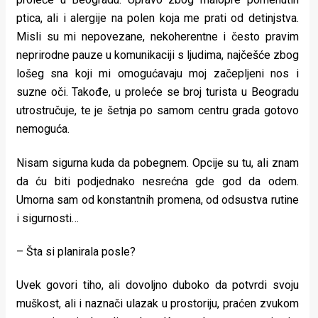
rade
ptica, ali i alergije na polen koja me prati od detinjstva.
Misli su mi nepovezane, nekoherentne i često pravim
Urban
neprirodne pauze u komunikaciji s ljudima, najčešće zbog
Places
lošeg sna koji mi omogućavaju moj začepljeni nos i
suzne oči. Takođe, u proleće se broj turista u Beogradu
Aktivizam
utrostručuje, te je šetnja po samom centru grada gotovo
Aktuelnosti
nemoguća.
Promo
Nisam sigurna kuda da pobegnem. Opcije su tu, ali znam
da ću biti podjednako nesrećna gde god da odem.
About
Umorna sam od konstantnih promena, od odsustva rutine
Urban
i sigurnosti…
Magazin
– Šta si planirala posle?
Uvek govori tiho, ali dovoljno duboko da potvrdi svoju
muškost, ali i naznači ulazak u prostoriju, praćen zvukom