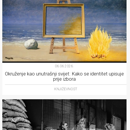
06.06.2026.
Okruženje kao unutrašnji svijet: Kako se identitet upisuje
prije izbora
KNJIŽEVNOST