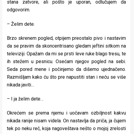
stana zatvore, ali pošto je uporan, odlučujem da
odgovorim.
– Želim dete.
Brzo skrenem pogled, otpijem preostalo pivo i nastavim
da se pravim da skoncentrisano gledam jeftini sitkom na
televiziji. Opažam da mi se prsti leve ruke blago tresu, te
ih stežem u pesnicu. Osećam njegov pogled na sebi.
Seda pored mene i počinjemo da dišemo ujednačeno.
Razmišljam kako ću što pre napustiti stan i neću se više
nikada javiti…
– I ja želim dete…
Okrećem se prema njemu i uočavam ozbiljnost kakvu
nikada ranije nisam videla. On nastavlja da priča, ja čujem
tek po neku reč, koja nagoveštava nešto o mojoj zrelosti