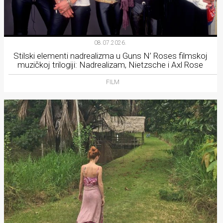
08.07.2026.
Stilski elementi nadrealizma u Guns N’ Roses filmskoj
muzičkoj trilogiji: Nadrealizam, Nietzsche i Axl Rose
FILM