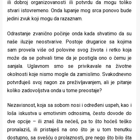
ili dobroj organizovanosti ili potvrdu da mogu toliko
stvari istovremeno. Onda lupanje mog srca ponovo bude
jedini zvuk koji mogu da razaznam.
Odrastanje zvanično počinje onda kada shvatimo da su
naše iluzije neostvarive. Postoje drugarice sa kojima
sam provela više od polovine svog života i retko koja
može da se pohvali time da je postigla ono o čemu je
sanjala. Uglavnom smo se privikavale na životne
okolnosti koje nismo mogle da zamislimo. Svakodnevno
potvrđuješ svoj nagon za preživljavanjem, ali je pitanje
koliko zadovoljstva onda u tome preostaje?
Nezavisnost, koja sa sobom nosi i određeni uspeh, kao i
loša iskustva u emotivnim odnosima, često dovode do
dve opcije – ili znaš šta nećeš, pa to što hoćeš teško
pronalaziš, ili pristaješ na ono što je u tom trenutku
dostupno, sa svešću o prolaznosti, pre nego što bilo šta