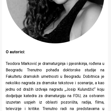
O autorici:
Teodora Marković je dramaturginja i pjesnikinja, rođena u
Beogradu. Trenutno pohađa doktorske studije na
Fakultetu dramskih umetnosti u Beogradu. Dobitnica je
nekoliko nagrada za dramske tekstove i scenarije, a kao
jednu od dražih izdvaja nagradu „Josip Kulundžić“ koju
dodjeljuje katedra za dramaturgiju na FDU, za ostvaren
izuzetan uspjeh iz oblasti pozorišta, radija, filma,
televizije i kritike. Trenutno radi na predstavama u