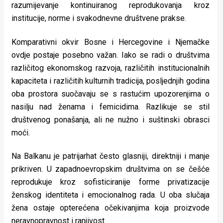
razumijevanje kontinuiranog reprodukovanja kroz
institucije, norme i svakodnevne društvene prakse.
Komparativni okvir Bosne i Hercegovine i Njemačke
ovdje postaje posebno važan. Iako se radi o društvima
različitog ekonomskog razvoja, različitih institucionalnih
kapaciteta i različitih kulturnih tradicija, posljednjih godina
oba prostora suočavaju se s rastućim upozorenjima o
nasilju nad ženama i femicidima. Razlikuje se stil
društvenog ponašanja, ali ne nužno i suštinski obrasci
moći.
Na Balkanu je patrijarhat često glasniji, direktniji i manje
prikriven. U zapadnoevropskim društvima on se češće
reprodukuje kroz sofisticiranije forme privatizacije
ženskog identiteta i emocionalnog rada. U oba slučaja
žena ostaje opterećena očekivanjima koja proizvode
neravnopravnost i ranjivost.