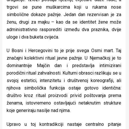
rade
trgovi se pune muškarcima koji u rukama nose
simbolične dokaze pažnje. Jedan dan rezervisan je za
Urban
ženu, drugi za majku – kao da se identitet žene može
Places
administrativno rasporediti između dva praznika, dvije
uloge i dva buketa cvijeća.
Aktivizam
U Bosni i Hercegovini to je prije svega Osmi mart. Taj
Aktuelnosti
značajni kolektivni ritual javne pažnje. U Njemačkoj je to
Promo
dominantnije Majčin dan i predstavlja intimizirani
porodični ritual zahvalnosti. Kulturni obrasci razlikuju se u
About
svojoj estetici, intenzitetu i društvenoj koreografiji, ali
Urban
njihova simbolička funkcija ostaje gotovo identična:
društvo kroz ritual proizvodi privid poštovanja prema
Magazin
ženama, istovremeno ostavljajući netaknutim strukture
koje generiraju nasilje nad njima.
Upravo u toj kontradikciji nastaje centralno pitanje