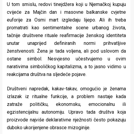
U tom smislu, redovi tinejdžera koji u Njemačkoj kupuju
cvijeće za Majčin dan i masovne balkanske cvjetne
euforije za Osmi mart izgledaju lijepo. Ali ih treba
promatrati kao sentimentalne scene urbanog života,
tačnije društvene rituale reafirmacije ženskog identiteta
unutar unaprijed definiranih normi prihvatljive
ženstvenosti. Žena je tada voljena, ali pod uslovom da
ostane simbol. Nesvjesno učestvujemo u ovim
narativima simboličkog kapitalizma, a to jasno vidimo u
reakcijama društva na sljedeće pojave.
Društveni napredak, kakav-takav, omogućio je ženama
izlazak iz ritualne funkcije, a problem nastaje kada
zatraže političku, ekonomsku, emocionalnu ili
egzistencijalnu autonomiju. Upravo tada društva koja
proizvode najviše deklarativne nježnosti često pokazuju
duboko ukorijenjene obrasce mizoginije.