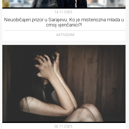
14.11.2025.
Neuobičajen prizor u Sarajevu: Ko je misteriozna mlada u
crnoj vjenčanici?!
AKTIVIZAM
02.11.2025.