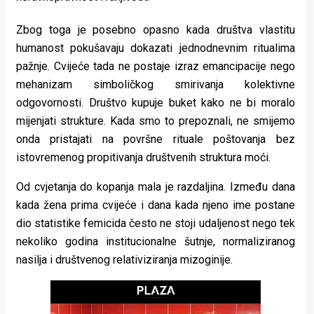
Zbog toga je posebno opasno kada društva vlastitu
humanost pokušavaju dokazati jednodnevnim ritualima
pažnje. Cvijeće tada ne postaje izraz emancipacije nego
mehanizam simboličkog smirivanja kolektivne
odgovornosti. Društvo kupuje buket kako ne bi moralo
mijenjati strukture. Kada smo to prepoznali, ne smijemo
onda pristajati na površne rituale poštovanja bez
istovremenog propitivanja društvenih struktura moći.
Od cvjetanja do kopanja mala je razdaljina. Između dana
kada žena prima cvijeće i dana kada njeno ime postane
dio statistike femicida često ne stoji udaljenost nego tek
nekoliko godina institucionalne šutnje, normaliziranog
nasilja i društvenog relativiziranja mizoginije.