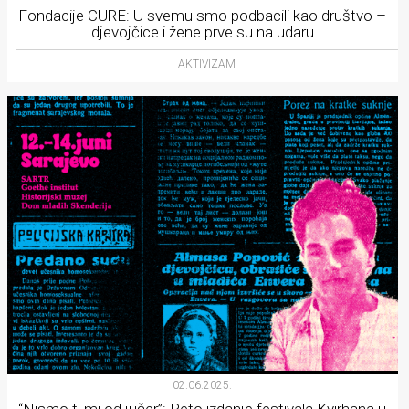
Fondacije CURE: U svemu smo podbacili kao društvo –
djevojčice i žene prve su na udaru
AKTIVIZAM
02.06.2025.
“Nismo ti mi od jučer”: Peto izdanje festivala Kvirhana u