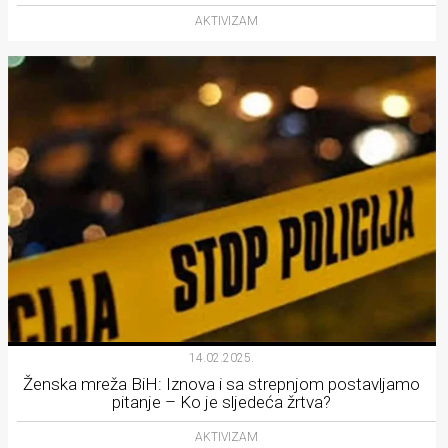
AKTIVIZAM
14.02.2025.
Ženska mreža BiH: Iznova i sa strepnjom postavljamo
pitanje – Ko je sljedeća žrtva?
AKTIVIZAM