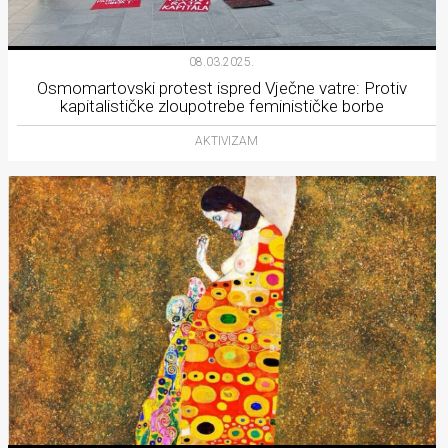
08.03.2025.
Osmomartovski protest ispred Vječne vatre: Protiv
kapitalističke zloupotrebe feminističke borbe
AKTIVIZAM