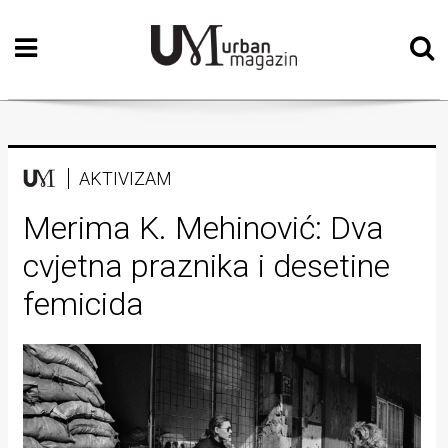
Početna
Vizualne
umjetnosti
Teatar
AKTIVIZAM
Književnost
Merima K. Mehinović: Dva
cvjetna praznika i desetine
Muzika
femicida
Film
Intervju
Kolumne
Kultura