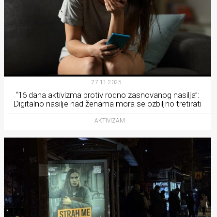
27.11.2025.
“16 dana aktivizma protiv rodno zasnovanog nasilja”:
Digitalno nasilje nad ženama mora se ozbiljno tretirati
AKTIVIZAM