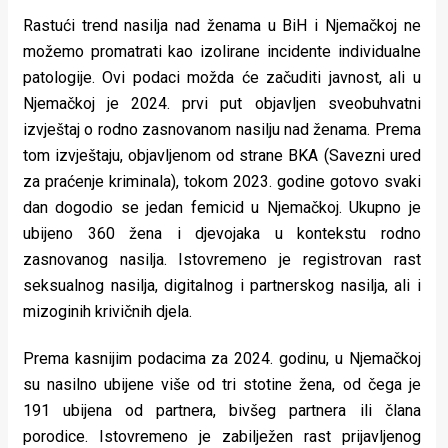
Rastući trend nasilja nad ženama u BiH i Njemačkoj ne
možemo promatrati kao izolirane incidente individualne
patologije. Ovi podaci možda će začuditi javnost, ali u
Njemačkoj je 2024. prvi put objavljen sveobuhvatni
izvještaj o rodno zasnovanom nasilju nad ženama. Prema
tom izvještaju, objavljenom od strane BKA (Savezni ured
za praćenje kriminala), tokom 2023. godine gotovo svaki
dan dogodio se jedan femicid u Njemačkoj. Ukupno je
ubijeno 360 žena i djevojaka u kontekstu rodno
zasnovanog nasilja. Istovremeno je registrovan rast
seksualnog nasilja, digitalnog i partnerskog nasilja, ali i
mizoginih krivičnih djela.
Prema kasnijim podacima za 2024. godinu, u Njemačkoj
su nasilno ubijene više od tri stotine žena, od čega je
191 ubijena od partnera, bivšeg partnera ili člana
porodice. Istovremeno je zabilježen rast prijavljenog