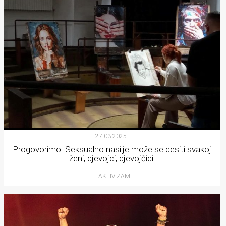
27.03.2025.
Progovorimo: Seksualno nasilje može se desiti svakoj
ženi, djevojci, djevojčici!
AKTIVIZAM