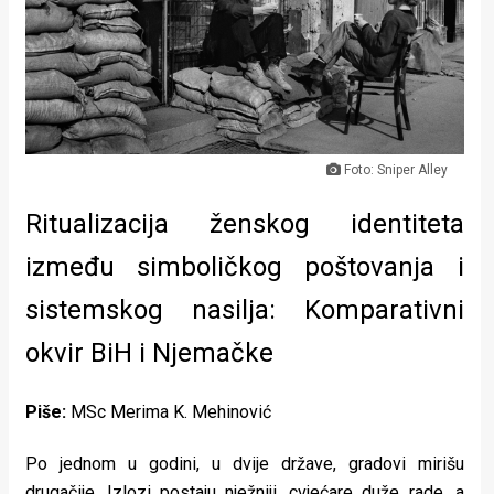
Lifestyle
Beauty
Fashion
Zdravlje
Foto: Sniper Alley
Za
Ritualizacija ženskog identiteta
stolom
između simboličkog poštovanja i
Život
sistemskog nasilja: Komparativni
u
okvir BiH i Njemačke
pokretu
Piše:
MSc Merima K. Mehinović
Ideje
Po jednom u godini, u dvije države, gradovi mirišu
koje
drugačije. Izlozi postaju nježniji, cvjećare duže rade, a