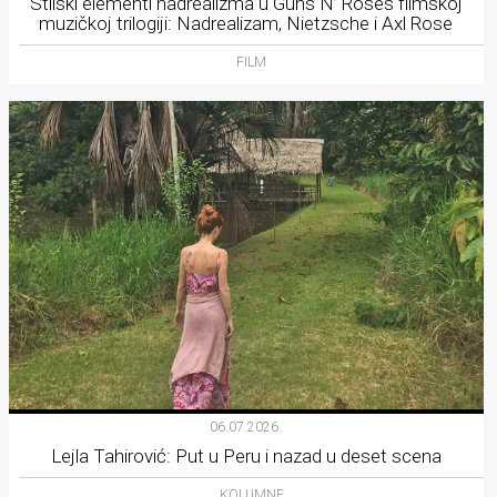
Stilski elementi nadrealizma u Guns N’ Roses filmskoj
muzičkoj trilogiji: Nadrealizam, Nietzsche i Axl Rose
FILM
06.07.2026.
Lejla Tahirović: Put u Peru i nazad u deset scena
KOLUMNE