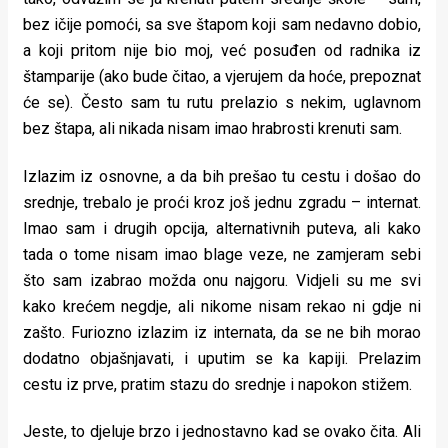
bez ičije pomoći, sa sve štapom koji sam nedavno dobio,
a koji pritom nije bio moj, već posuđen od radnika iz
štamparije (ako bude čitao, a vjerujem da hoće, prepoznat
će se). Često sam tu rutu prelazio s nekim, uglavnom
bez štapa, ali nikada nisam imao hrabrosti krenuti sam.
Izlazim iz osnovne, a da bih prešao tu cestu i došao do
srednje, trebalo je proći kroz još jednu zgradu – internat.
Imao sam i drugih opcija, alternativnih puteva, ali kako
tada o tome nisam imao blage veze, ne zamjeram sebi
što sam izabrao možda onu najgoru. Vidjeli su me svi
kako krećem negdje, ali nikome nisam rekao ni gdje ni
zašto. Furiozno izlazim iz internata, da se ne bih morao
dodatno objašnjavati, i uputim se ka kapiji. Prelazim
cestu iz prve, pratim stazu do srednje i napokon stižem.
Jeste, to djeluje brzo i jednostavno kad se ovako čita. Ali