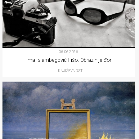
06.06.2026.
Ilma Islambegović Fišo: Obraz nije đon
KNJIŽEVNOST