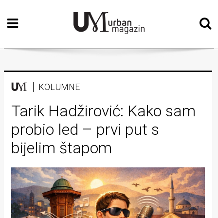
Početna
Vizualne
umjetnosti
Teatar
KOLUMNE
Književnost
Tarik Hadžirović: Kako sam
probio led – prvi put s
Muzika
bijelim štapom
Film
Intervju
Kolumne
Kultura