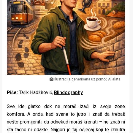
Lifestyle
Beauty
Fashion
Zdravlje
Za
stolom
Život
Ilustracija generisana uz pomoć AI alata
u
Piše:
Tarik Hadžirović,
Blindography
pokretu
Sve ide glatko dok ne moraš izaći iz svoje zone
Ideje
komfora. A onda, kad svane to jutro i znaš da trebaš
nešto promijeniti, da odnekud moraš krenuti – ne znaš ni
koje
šta tačno ni odakle. Najgori je taj osjećaj koji te iznutra