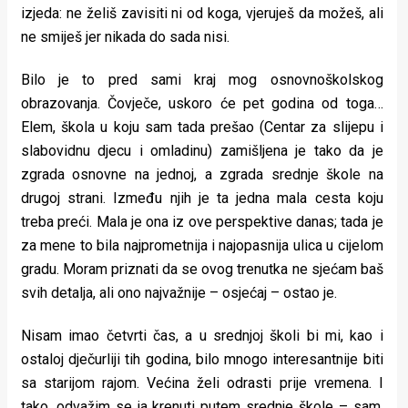
izjeda: ne želiš zavisiti ni od koga, vjeruješ da možeš, ali
rade
ne smiješ jer nikada do sada nisi.
Urban
Bilo je to pred sami kraj mog osnovnoškolskog
Places
obrazovanja. Čovječe, uskoro će pet godina od toga…
Aktivizam
Elem, škola u koju sam tada prešao (Centar za slijepu i
slabovidnu djecu i omladinu) zamišljena je tako da je
Aktuelnosti
zgrada osnovne na jednoj, a zgrada srednje škole na
drugoj strani. Između njih je ta jedna mala cesta koju
Promo
treba preći. Mala je ona iz ove perspektive danas; tada je
About
za mene to bila najprometnija i najopasnija ulica u cijelom
gradu. Moram priznati da se ovog trenutka ne sjećam baš
Urban
svih detalja, ali ono najvažnije – osjećaj – ostao je.
Magazin
Nisam imao četvrti čas, a u srednjoj školi bi mi, kao i
ostaloj dječurliji tih godina, bilo mnogo interesantnije biti
sa starijom rajom. Većina želi odrasti prije vremena. I
tako, odvažim se ja krenuti putem srednje škole – sam,