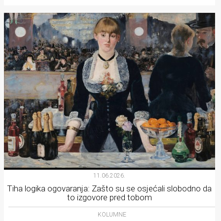
11.06.2026.
Tiha logika ogovaranja: Zašto su se osjećali slobodno da
to izgovore pred tobom
KOLUMNE