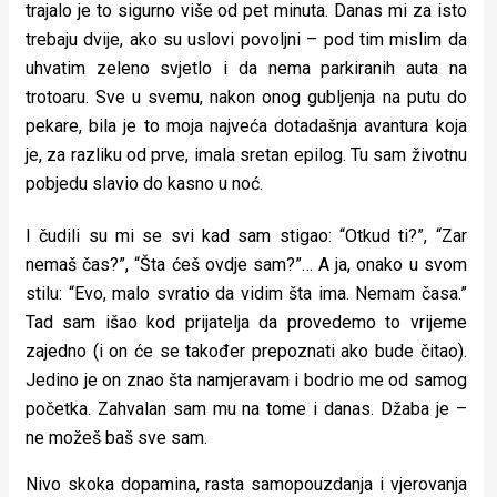
trajalo je to sigurno više od pet minuta. Danas mi za isto
trebaju dvije, ako su uslovi povoljni – pod tim mislim da
uhvatim zeleno svjetlo i da nema parkiranih auta na
trotoaru. Sve u svemu, nakon onog gubljenja na putu do
pekare, bila je to moja najveća dotadašnja avantura koja
je, za razliku od prve, imala sretan epilog. Tu sam životnu
pobjedu slavio do kasno u noć.
I čudili su mi se svi kad sam stigao: “Otkud ti?”, “Zar
nemaš čas?”, “Šta ćeš ovdje sam?”… A ja, onako u svom
stilu: “Evo, malo svratio da vidim šta ima. Nemam časa.”
Tad sam išao kod prijatelja da provedemo to vrijeme
zajedno (i on će se također prepoznati ako bude čitao).
Jedino je on znao šta namjeravam i bodrio me od samog
početka. Zahvalan sam mu na tome i danas. Džaba je –
ne možeš baš sve sam.
Nivo skoka dopamina, rasta samopouzdanja i vjerovanja