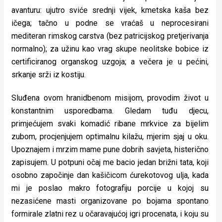
avanturu: ujutro sviće srednji vijek, kmetska kaša bez
ičega; tačno u podne se vraćaš u neprocesirani
mediteran rimskog carstva (bez patricijskog pretjerivanja
normalno); za užinu kao vrag skupe neolitske bobice iz
certificiranog organskog uzgoja; a večera je u pećini,
srkanje srži iz kostiju.
Sluđena ovom hranidbenom misijom, provodim život u
konstantnim usporedbama. Gledam tuđu djecu,
primjećujem svaki komadić ribane mrkvice za bijelim
zubom, procjenjujem optimalnu kilažu, mjerim sjaj u oku.
Upoznajem i mrzim mame pune dobrih savjeta, histerično
zapisujem. U potpuni očaj me bacio jedan brižni tata, koji
osobno započinje dan kašičicom ćurekotovog ulja, kada
mi je poslao makro fotografiju porcije u kojoj su
nezasićene masti organizovane po bojama spontano
formirale zlatni rez u očaravajućoj igri procenata, i koju su