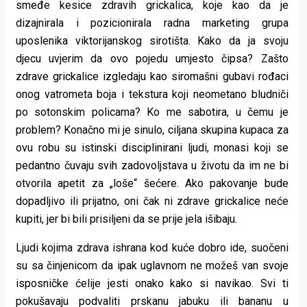
smeđe kesice zdravih grickalica, koje kao da je
dizajnirala i pozicionirala radna marketing grupa
uposlenika viktorijanskog sirotišta. Kako da ja svoju
djecu uvjerim da ovo pojedu umjesto čipsa? Zašto
zdrave grickalice izgledaju kao siromašni gubavi rođaci
onog vatrometa boja i tekstura koji neometano bludniči
po sotonskim policama? Ko me sabotira, u čemu je
problem? Konačno mi je sinulo, ciljana skupina kupaca za
ovu robu su istinski disciplinirani ljudi, monasi koji se
pedantno čuvaju svih zadovoljstava u životu da im ne bi
otvorila apetit za „loše“ šećere. Ako pakovanje bude
dopadljivo ili prijatno, oni čak ni zdrave grickalice neće
kupiti, jer bi bili prisiljeni da se prije jela išibaju.
Ljudi kojima zdrava ishrana kod kuće dobro ide, suočeni
su sa činjenicom da ipak uglavnom ne možeš van svoje
isposničke ćelije jesti onako kako si navikao. Svi ti
pokušavaju podvaliti prskanu jabuku ili bananu u