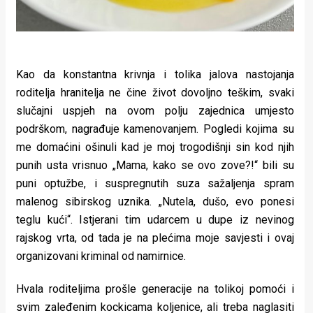
Kao da konstantna krivnja i tolika jalova nastojanja
roditelja hranitelja ne čine život dovoljno teškim, svaki
slučajni uspjeh na ovom polju zajednica umjesto
podrškom, nagrađuje kamenovanjem. Pogledi kojima su
me domaćini ošinuli kad je moj trogodišnji sin kod njih
punih usta vrisnuo „Mama, kako se ovo zove?!“ bili su
puni optužbe, i suspregnutih suza sažaljenja spram
malenog sibirskog uznika. „Nutela, dušo, evo ponesi
teglu kući“. Istjerani tim udarcem u dupe iz nevinog
rajskog vrta, od tada je na plećima moje savjesti i ovaj
organizovani kriminal od namirnice.
Hvala roditeljima prošle generacije na tolikoj pomoći i
svim zaleđenim kockicama koljenice, ali treba naglasiti