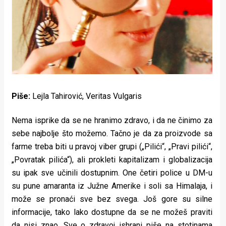
Lifestyle
Beauty
Fashion
Zdravlje
Za
Piše:
Lejla Tahirović, Veritas Vulgaris
stolom
Nema isprike da se ne hranimo zdravo, i da ne činimo za
Život
sebe najbolje što možemo. Tačno je da za proizvode sa
farme treba biti u pravoj viber grupi („Pilići“, „Pravi pilići“,
u
„Povratak pilića“), ali prokleti kapitalizam i globalizacija
su ipak sve učinili dostupnim. One četiri police u DM-u
pokretu
su pune amaranta iz Južne Amerike i soli sa Himalaja, i
Ideje
može se pronaći sve bez svega. Još gore su silne
informacije, tako lako dostupne da se ne možeš praviti
koje
da nisi znao. Sve o zdravoj ishrani piše na stotinama