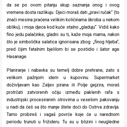
da se po ovom pitanju skup saznanja onog i ovog
vremena dosta razlikuju. Djeci moraš dati „pravi ručak“ (to
znači mesina praćena velikim količinama škroba u nekom
obliku), i moja djeca kod kuće stalno „gladuju“. Vidiš kako
fino jedu palačinke, gladni su ti, kaže moja mama, nakon
što je simbolička salatica ignorisana zbog „finog hljeba“,
pred čijim fatalnim bjelilom bi se postidio i šator age
Hasanage.
Planiranje i nabavka su temelj dobre prehrane, zato s
velikom pažnjom idem u kupovinu. Supermarket
doživljavam kao Zaljev pirana ili Polje gejzira, moraš
protrčati zatvorenih očiju između paklenih rafa s
industrijski procesiranim otrovima u veselom pakovanju
u nadi da ćeš sa što manje štete doći do Ostrva zdravlja.
Tamo probireš i vagaš povrće koje će u narednom
periodu trunuti u frižideru. Tu su u blizini i neugledne