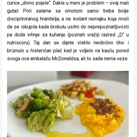
curice „divno pojele“. Dakle u meni je problem – ovaj mali
gutač Poli salame sa omotom samo treba bolje
discipliniranog hranitelja, a ne instant nemajku koja misli
da se iskupila kada brokulu usitni do neprepoznatljivosti
pa doda vrhnje za kuhanje (poznati vražiji razred „D“ u
nutriscoru). Taj dan se dijete vratilo neobično tiho i
briznulo u histeričan plač kad je vidjelo na kauču pored
svoga oca ambalažu McDonaldsa, ali to sada nema veze.