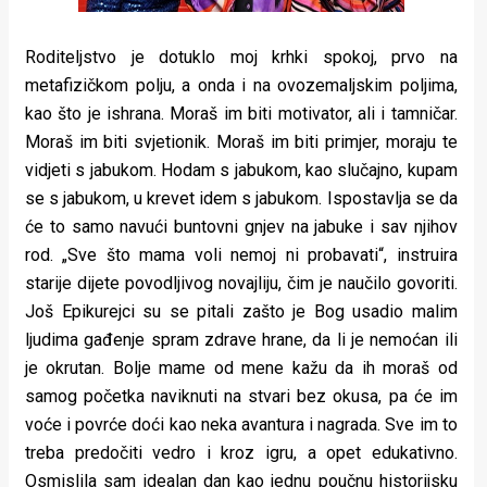
Roditeljstvo je dotuklo moj krhki spokoj, prvo na
metafizičkom polju, a onda i na ovozemaljskim poljima,
kao što je ishrana. Moraš im biti motivator, ali i tamničar.
Moraš im biti svjetionik. Moraš im biti primjer, moraju te
vidjeti s jabukom. Hodam s jabukom, kao slučajno, kupam
se s jabukom, u krevet idem s jabukom. Ispostavlja se da
će to samo navući buntovni gnjev na jabuke i sav njihov
rod. „Sve što mama voli nemoj ni probavati“, instruira
starije dijete povodljivog novajliju, čim je naučilo govoriti.
Još Epikurejci su se pitali zašto je Bog usadio malim
ljudima gađenje spram zdrave hrane, da li je nemoćan ili
je okrutan. Bolje mame od mene kažu da ih moraš od
samog početka naviknuti na stvari bez okusa, pa će im
voće i povrće doći kao neka avantura i nagrada. Sve im to
treba predočiti vedro i kroz igru, a opet edukativno.
Osmislila sam idealan dan kao jednu poučnu historijsku