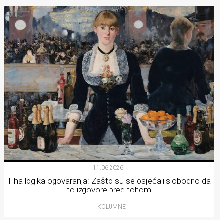
11.06.2026.
Tiha logika ogovaranja: Zašto su se osjećali slobodno da
to izgovore pred tobom
KOLUMNE