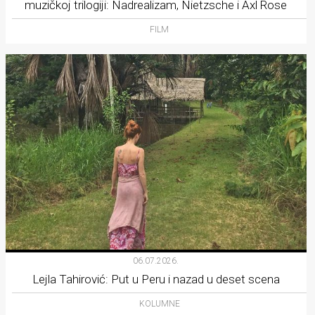
muzičkoj trilogiji: Nadrealizam, Nietzsche i Axl Rose
FILM
06.07.2026.
Lejla Tahirović: Put u Peru i nazad u deset scena
KOLUMNE