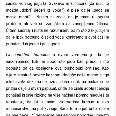
čašicu voćnog jogurta. Svakako ima šećera (da nisu to
možda „dobri“ šećeri iz voća?), a piše da je „sada sa
manje masti“. Nisam ni znala da je mast u jogurtu
problem, ali već se zamišljam sa začepljenim žilama.
Čitam sadržaj i ništa ne razumijem, osim što zaključujem
da je ipak potpuno čist od voća, konkretno u ovoj čaši je
prisutan duh jedne i po jagode.
La condition humaine
u ovom vremenu je da se
naizmjenično ljuti na sebe što jede kao prase, i što
dopušta da ga opsjedne ovaj psihološki pritisak. Kao
dijete smatraš povrće kaznom (doduše naše mame su ga
iskuhavale dok mu ne uzmu dušu i dok na mukama ne
prizna da je u stvari papuča), onda se cijelu adolescenciju
ponašaš krajnje rizično na više načina i pomno njeguješ tu
reputaciju, da bi u ranim tridesetima krenuo u ovo
misionarstvo, na put kvinoje. Sada to ide još brže: čitam
da ove neke „Z“ generacije piju alkohol popodne umjesto