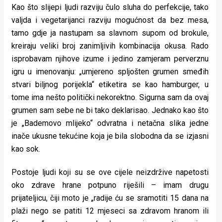
Kao što slijepi ljudi razviju čulo sluha do perfekcije, tako
valjda i vegetarijanci razviju mogućnost da bez mesa,
tamo gdje ja nastupam sa slavnom supom od brokule,
kreiraju veliki broj zanimljivih kombinacija okusa. Rado
isprobavam njihove izume i jedino zamjeram perverznu
igru u imenovanju: „umjereno spljošten grumen smeđih
stvari biljnog porijekla“ etiketira se kao hamburger, u
tome ima nešto politički nekorektno. Sigurna sam da ovaj
grumen sam sebe ne bi tako deklarisao. Jednako kao što
je „Bademovo mlijeko“ odvratna i netačna slika jedne
inače ukusne tekućine koja je bila slobodna da se izjasni
kao sok.
Postoje ljudi koji su se ove cijele neizdržive napetosti
oko zdrave hrane potpuno riješili – imam drugu
prijateljicu, čiji moto je „radije ću se sramotiti 15 dana na
plaži nego se patiti 12 mjeseci sa zdravom hranom ili