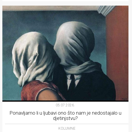
05.07.2026.
Ponavljamo li u ljubavi ono što nam je nedostajalo u
djetinjstvu?
KOLUMNE