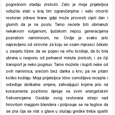
pogrešnom stadiju zrelosti. Zato je moja prijateljica
odlučila stati u kraj tim ograničenjima i sebi otvoriti
restoran zdrave hrane gdje može provesti cijeli dan i
glumiti da je na poslu. Tamo nećete biti obmanuti
nekakvom vulgarnom, ljudskom nepcu generacijama
poznatom namirnicom, ne. Ovdje je svako jelo
napravljeno od sirovine za koju se osam mjeseci čekalo
u zavjetu tišine da se pojavi na vrhu krošnje, da bi bila
ubrana u rasponu od petnaest minuta zrelosti, i za čiji
transport je neko poginuo. Tamo možete i kupiti neke od
ovih namirnica, srećom bez danka u krvi, pa ne pitam
koliko koštaju. Moja prijateljica lično osmišljava recepte i
određuje delikatne omjere, zahvaljujući kojima jelo na
konzumenta pozitivno djeluje na svim energetskim
frekvencijama. Osoblje ovog restorana strepi nad
hirovitom magijom blendera i potpisuje se na teglice da
se zna čija se vlat s glave u slučaju greške treba spaliti