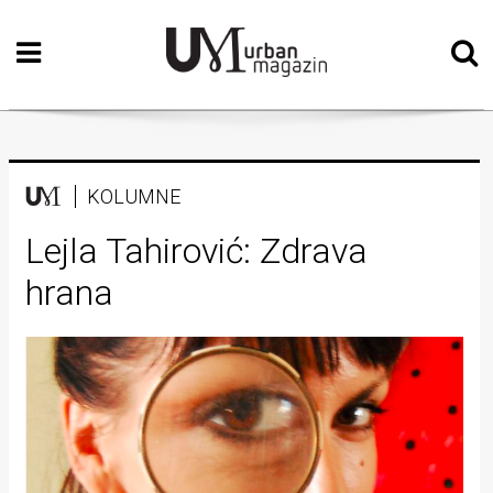
Početna
Vizualne
umjetnosti
Teatar
KOLUMNE
Književnost
Lejla Tahirović: Zdrava
hrana
Muzika
Film
Intervju
Kolumne
Kultura