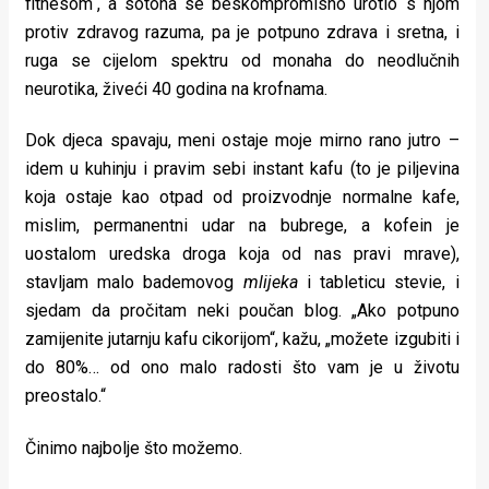
fitnesom“, a sotona se beskompromisno urotio s njom
protiv zdravog razuma, pa je potpuno zdrava i sretna, i
ruga se cijelom spektru od monaha do neodlučnih
neurotika, živeći 40 godina na krofnama.
Dok djeca spavaju, meni ostaje moje mirno rano jutro –
idem u kuhinju i pravim sebi instant kafu (to je piljevina
koja ostaje kao otpad od proizvodnje normalne kafe,
mislim, permanentni udar na bubrege, a kofein je
uostalom uredska droga koja od nas pravi mrave),
stavljam malo bademovog
mlijeka
i tableticu stevie, i
sjedam da pročitam neki poučan blog. „Ako potpuno
zamijenite jutarnju kafu cikorijom“, kažu, „možete izgubiti i
do 80%… od ono malo radosti što vam je u životu
preostalo.“
Činimo najbolje što možemo.