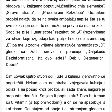
rade
blogova i u knjigama poput „Mučeništvo chia sjemenke“,
„Sirove strasti“ i „Procesirani Belzebub“. Uostalom
Urban
propisi nalažu da se na svaku ambalažu napiše šta se tu
Places
sve nalazi, pa se ni to ne možemo praviti da nismo znali.
Sada se piše i „nutriscore“ rezultat, od „A“ (rezervisano
Aktivizam
za stvari koje izgledaju kao ptičja hrana) do sramotnog
Aktuelnosti
„E“, pa me u zadnje vrijeme alarmirajuće narandžasto „D“,
gleda sa žutih sireva i poručuje „Divljakušo
Promo
Dezinformisana, šta ovo jedeš? Debilu Degenerični.
Debeli“.
About
Urban
Čim čovjek ujutro otvori oči i uđe u kuhinju, vjerovatno će
pogriješiti. Nekad sam od straha izbjegavala kuhinju i
Magazin
odlazila na posao kroz prozor, ali sada znam, najgore je
propustiti doručak. Smijem li popiti kafu? Prvo bi trebao
ići C vitamin (s toplom vodom!), a on se ne apsorbuje s
kofeinom. Odustajem od oboje i sa strepnjom gledam u