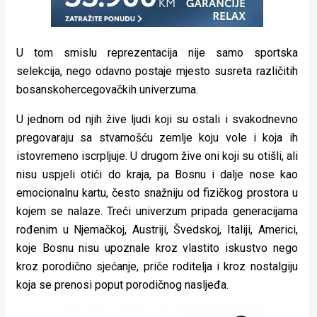
U tom smislu reprezentacija nije samo sportska
selekcija, nego odavno postaje mjesto susreta različitih
bosanskohercegovačkih univerzuma.
U jednom od njih žive ljudi koji su ostali i svakodnevno
pregovaraju sa stvarnošću zemlje koju vole i koja ih
istovremeno iscrpljuje. U drugom žive oni koji su otišli, ali
nisu uspjeli otići do kraja, pa Bosnu i dalje nose kao
emocionalnu kartu, često snažniju od fizičkog prostora u
kojem se nalaze. Treći univerzum pripada generacijama
rođenim u Njemačkoj, Austriji, Švedskoj, Italiji, Americi,
koje Bosnu nisu upoznale kroz vlastito iskustvo nego
kroz porodično sjećanje, priče roditelja i kroz nostalgiju
koja se prenosi poput porodičnog nasljeđa.