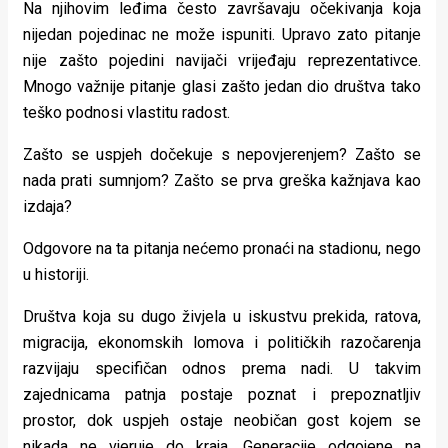
Na njihovim leđima često završavaju očekivanja koja
nijedan pojedinac ne može ispuniti. Upravo zato pitanje
nije zašto pojedini navijači vrijeđaju reprezentativce.
Mnogo važnije pitanje glasi zašto jedan dio društva tako
teško podnosi vlastitu radost.
Zašto se uspjeh dočekuje s nepovjerenjem? Zašto se
nada prati sumnjom? Zašto se prva greška kažnjava kao
izdaja?
Odgovore na ta pitanja nećemo pronaći na stadionu, nego
u historiji.
Društva koja su dugo živjela u iskustvu prekida, ratova,
migracija, ekonomskih lomova i političkih razočarenja
razvijaju specifičan odnos prema nadi. U takvim
zajednicama patnja postaje poznat i prepoznatljiv
prostor, dok uspjeh ostaje neobičan gost kojem se
nikada ne vjeruje do kraja. Generacije odgojene na