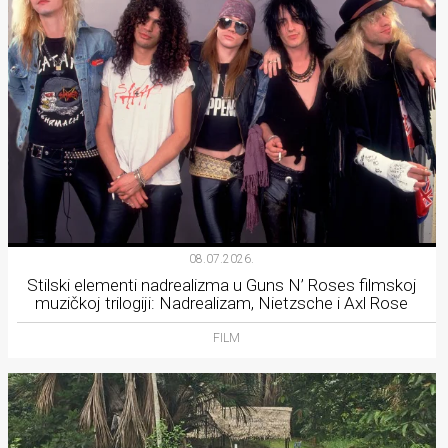
08.07.2026.
Stilski elementi nadrealizma u Guns N’ Roses filmskoj
muzičkoj trilogiji: Nadrealizam, Nietzsche i Axl Rose
FILM