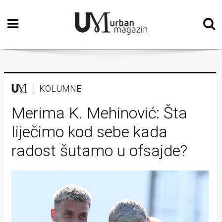
Početna
Vizualne
umjetnosti
Teatar
KOLUMNE
Književnost
Merima K. Mehinović: Šta
liječimo kod sebe kada
Muzika
radost šutamo u ofsajde?
Film
Intervju
Kolumne
Kultura