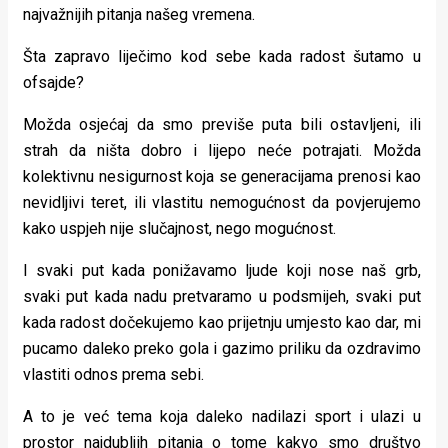
najvažnijih pitanja našeg vremena.
Šta zapravo liječimo kod sebe kada radost šutamo u
ofsajde?
Možda osjećaj da smo previše puta bili ostavljeni, ili
strah da ništa dobro i lijepo neće potrajati. Možda
kolektivnu nesigurnost koja se generacijama prenosi kao
nevidljivi teret, ili vlastitu nemogućnost da povjerujemo
kako uspjeh nije slučajnost, nego mogućnost.
I svaki put kada ponižavamo ljude koji nose naš grb,
svaki put kada nadu pretvaramo u podsmijeh, svaki put
kada radost dočekujemo kao prijetnju umjesto kao dar, mi
pucamo daleko preko gola i gazimo priliku da ozdravimo
vlastiti odnos prema sebi.
A to je već tema koja daleko nadilazi sport i ulazi u
prostor najdubljih pitanja o tome kakvo smo društvo