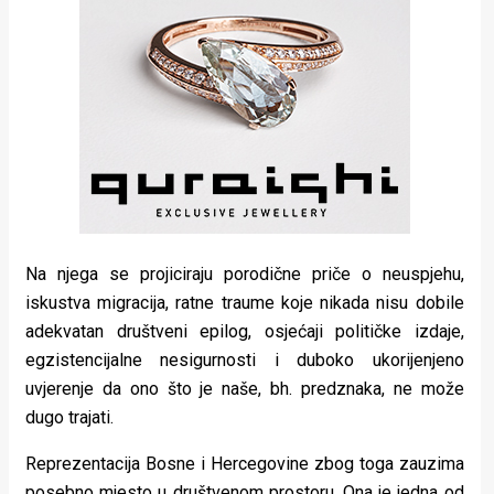
Na njega se projiciraju porodične priče o neuspjehu,
iskustva migracija, ratne traume koje nikada nisu dobile
adekvatan društveni epilog, osjećaji političke izdaje,
egzistencijalne nesigurnosti i duboko ukorijenjeno
uvjerenje da ono što je naše, bh. predznaka, ne može
dugo trajati.
Reprezentacija Bosne i Hercegovine zbog toga zauzima
posebno mjesto u društvenom prostoru. Ona je jedna od