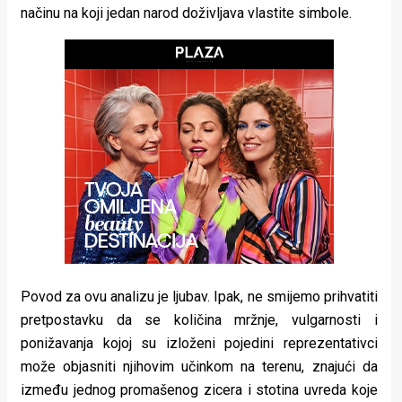
načinu na koji jedan narod doživljava vlastite simbole.
rade
Urban
Places
Aktivizam
Aktuelnosti
Promo
About
Urban
Povod za ovu analizu je ljubav. Ipak, ne smijemo prihvatiti
Magazin
pretpostavku da se količina mržnje, vulgarnosti i
ponižavanja kojoj su izloženi pojedini reprezentativci
može objasniti njihovim učinkom na terenu, znajući da
između jednog promašenog zicera i stotina uvreda koje