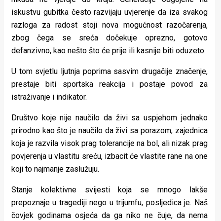
iskustvu gubitka često razvijaju uvjerenje da iza svakog
razloga za radost stoji nova mogućnost razočarenja,
zbog čega se sreća dočekuje oprezno, gotovo
defanzivno, kao nešto što će prije ili kasnije biti oduzeto.
U tom svjetlu ljutnja poprima sasvim drugačije značenje,
prestaje biti sportska reakcija i postaje povod za
istraživanje i indikator.
Društvo koje nije naučilo da živi sa uspjehom jednako
prirodno kao što je naučilo da živi sa porazom, zajednica
koja je razvila visok prag tolerancije na bol, ali nizak prag
povjerenja u vlastitu sreću, izbacit će vlastite rane na one
koji to najmanje zaslužuju.
Stanje kolektivne svijesti koja se mnogo lakše
prepoznaje u tragediji nego u trijumfu, posljedica je. Naš
čovjek godinama osjeća da ga niko ne čuje, da nema