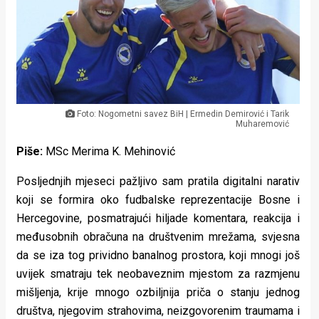
Lifestyle
Beauty
Fashion
Zdravlje
Foto: Nogometni savez BiH | Ermedin Demirović i Tarik
Muharemović
Za
Piše:
MSc Merima K. Mehinović
stolom
Posljednjih mjeseci pažljivo sam pratila digitalni narativ
Život
koji se formira oko fudbalske reprezentacije Bosne i
u
Hercegovine, posmatrajući hiljade komentara, reakcija i
međusobnih obračuna na društvenim mrežama, svjesna
pokretu
da se iza tog prividno banalnog prostora, koji mnogi još
Ideje
uvijek smatraju tek neobaveznim mjestom za razmjenu
mišljenja, krije mnogo ozbiljnija priča o stanju jednog
koje
društva, njegovim strahovima, neizgovorenim traumama i