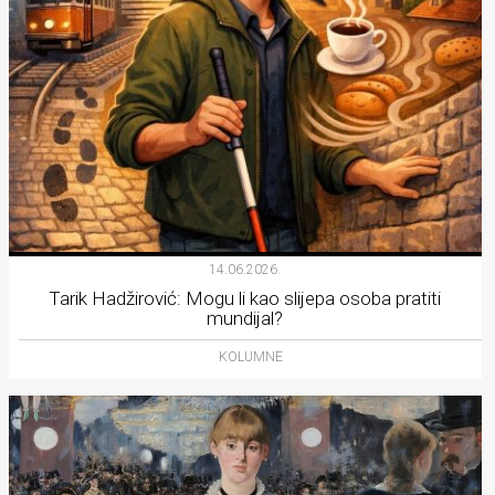
14.06.2026.
Tarik Hadžirović: Mogu li kao slijepa osoba pratiti
mundijal?
KOLUMNE