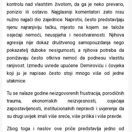
kontrolu nad vlastitim životom, da ga je neko prevario,
ponizio ili ostavio. Najglasniji komentatori zato nisu
nužno najjači dio zajednice. Naprotiv, često predstavljaju
njenu najranjiviju tačku, mjesto na kojem se talože
osjećaji nemoći, neuspjeha i neostvarenosti. Njihova
agresija nije dokaz društvenog samopouzdanja nego
pokazatelj duboke nesigurnosti, a njihova potreba da
ponižavaju često otkriva nemoć da podnesu vlastitu
ranjivost. Između uvrede upućene Demiroviću i čovjeka
koji ju je napisao često stoji mnogo više od jedne
utakmice.
Tu se nalaze godine neizgovorenih frustracija, porodičnih
trauma, ekonomskih neizvjesnosti, osjećaja
zapostavljenosti, institucionalnih nepravdi i uvjerenja da
su drugi uvijek imali više sreće, više prilika i više pravde.
Zbog toga i naslov ove priče predstavlja jedno od