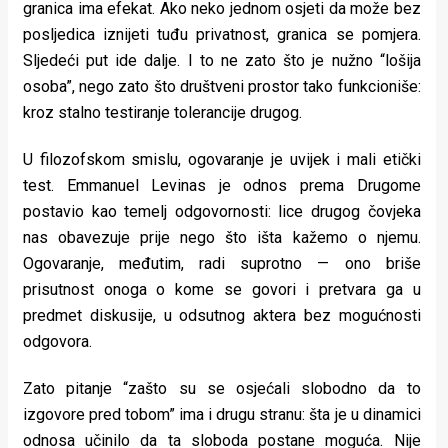
granica ima efekat. Ako neko jednom osjeti da može bez
posljedica iznijeti tuđu privatnost, granica se pomjera.
Sljedeći put ide dalje. I to ne zato što je nužno “lošija
osoba”, nego zato što društveni prostor tako funkcioniše:
kroz stalno testiranje tolerancije drugog.
U filozofskom smislu, ogovaranje je uvijek i mali etički
test. Emmanuel Levinas je odnos prema Drugome
postavio kao temelj odgovornosti: lice drugog čovjeka
nas obavezuje prije nego što išta kažemo o njemu.
Ogovaranje, međutim, radi suprotno — ono briše
prisutnost onoga o kome se govori i pretvara ga u
predmet diskusije, u odsutnog aktera bez mogućnosti
odgovora.
Zato pitanje “zašto su se osjećali slobodno da to
izgovore pred tobom” ima i drugu stranu: šta je u dinamici
odnosa učinilo da ta sloboda postane moguća. Nije