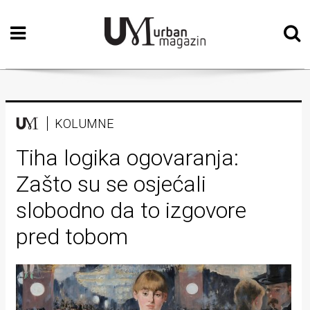
Početna
Vizualne
umjetnosti
Teatar
KOLUMNE
Književnost
Tiha logika ogovaranja:
Zašto su se osjećali
Muzika
slobodno da to izgovore
Film
pred tobom
Intervju
Kolumne
Kultura