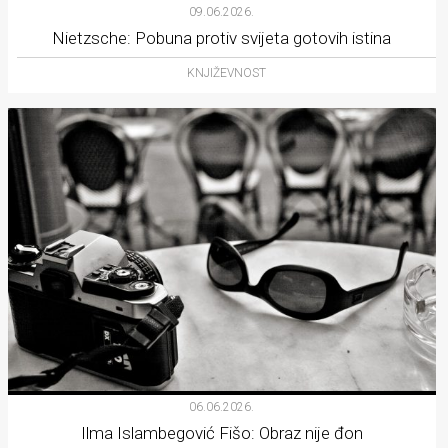
09.06.2026.
Nietzsche: Pobuna protiv svijeta gotovih istina
KNJIŽEVNOST
06.06.2026.
Ilma Islambegović Fišo: Obraz nije đon