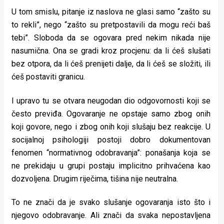
U tom smislu, pitanje iz naslova ne glasi samo “zašto su
to rekli”, nego “zašto su pretpostavili da mogu reći baš
tebi”. Sloboda da se ogovara pred nekim nikada nije
nasumična. Ona se gradi kroz procjenu: da li ćeš slušati
bez otpora, da li ćeš prenijeti dalje, da li ćeš se složiti, ili
ćeš postaviti granicu.
I upravo tu se otvara neugodan dio odgovornosti koji se
često previđa. Ogovaranje ne opstaje samo zbog onih
koji govore, nego i zbog onih koji slušaju bez reakcije. U
socijalnoj psihologiji postoji dobro dokumentovan
fenomen “normativnog odobravanja”: ponašanja koja se
ne prekidaju u grupi postaju implicitno prihvaćena kao
dozvoljena. Drugim riječima, tišina nije neutralna.
To ne znači da je svako slušanje ogovaranja isto što i
njegovo odobravanje. Ali znači da svaka nepostavljena