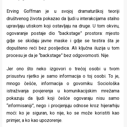
rade
Erving Goffman je u svojoj dramaturškoj teoriji
Urban
društvenog života pokazao da ljudi u interakcijama stalno
upravljaju utiskom koji ostavljaju na druge. U tom okviru,
Places
ogovaranje postaje dio “backstage” prostora: mjesto
Aktivizam
gdje se skidaju javne maske i gdje se testira šta je
dopušteno reći bez posljedica. Ali ključna iluzija u tom
Aktuelnosti
procesu je da je “backstage” bez odgovornosti. Nije.
Promo
Jer ono što neko izgovori o trećoj osobi u tvom
About
prisustvu rijetko je samo informacija o toj osobi. To je,
mnogo češće, informacija o govorniku. Sociološka
Urban
istraživanja povjerenja u komunikacijskim mrežama
Magazin
pokazuju da ljudi koji češće ogovaraju nisu samo
“informisaniji”, nego i procjenjuju odnose kroz hijerarhiju
moći: ko je siguran, ko nije, ko se može koristiti kao
primjer, a ko kao upozorenje.