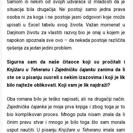
Samom ili nekim od svojih udvarača iz mladosti da je
situacija bila drugačija. Ne postoji samo jedna prava
osoba ni za koga i ne postoje jasni odgovori koje može
upisati u Excel tabelu svog života. Važan momenat u
Darjinom životu za vlastiti razvoj bio je onaj u kojem je
napokon spoznala sve ovo – da nekada postoje različita
rješenja za jedan jedini problem.
Sigurna sam da naše čitaoce koji su pročitali i
Knjižaru u Teheranu
i
Zajedničku čajanku
zanima da li
ste se u pisanju susreli s nekim izazovima i koji je lik
bilo najteže oblikovati. Koji vam je lik najdraži?
Oba romana bilo je teško napisati, ali na drugačiji način.
Zajednička čajanka
je moja prva knjiga i zbog toga je to
bio komplikovan proces. Mnogo puta nisam znala da li
činim pravu stvar i mnogo je bilo toga što sam morala
usput naučiti. U pisanju
Knjižare u Teheranu
imala sam