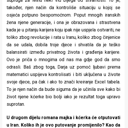
supruga za Minu neki vid bijega od stvarnosti. To je,
također, njen način da kontroliše situaciju u kojoj se
osjeća potpuno bespomoćnom. Poput mnogih iranskih
žena njene generacije, i ona je obrazovana i strastvena
kada je u pitanju karijera koju ipak nije uspjela ostvariti, ne
toliko zbog revolucije i rata u Iranu, koliko zbog činjenice
da se udala, dobila troje djece i shvatila da je teško
balansirati između privatnog života i građenja karijere.
Ovo je priča o mnogima od nas ma gdje god da smo
odrasli. Baš zbog toga, Darja uz pomoć ljubavi prema
matematici uspijeva kontrolisati i biti uključena u živote
svoje djece, pa čak i ako to znači kreiranje Excel tabela.
To je njen način da bude sigurna da je učinila sve kako bi
život njene kćerke bio bolji iako je rezultat toga upravo
suprotan.
U drugom dijelu romana majka i kćerka će otputovati
u Iran. Koliko ih je ovo putovanje promijenilo? Kao da