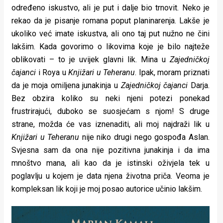
određeno iskustvo, ali je put i dalje bio trnovit. Neko je
rekao da je pisanje romana poput planinarenja. Lakše je
ukoliko već imate iskustva, ali ono taj put nužno ne čini
lakšim. Kada govorimo o likovima koje je bilo najteže
oblikovati – to je uvijek glavni lik. Mina u
Zajedničkoj
čajanci
i Roya u
Knjižari u Teheranu
. Ipak, moram priznati
da je moja omiljena junakinja u
Zajedničkoj čajanci
Darja.
Bez obzira koliko su neki njeni potezi ponekad
frustrirajući, duboko se suosjećam s njom! S druge
strane, možda će vas iznenaditi, ali moj najdraži lik u
Knjižari u Teheranu
nije niko drugi nego gospođa Aslan.
Svjesna sam da ona nije pozitivna junakinja i da ima
mnoštvo mana, ali kao da je istinski oživjela tek u
poglavlju u kojem je data njena životna priča. Veoma je
kompleksan lik koji je moj posao autorice učinio lakšim.