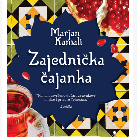
rade
Urban
Places
Aktivizam
Aktuelnosti
Promo
About
Urban
Magazin