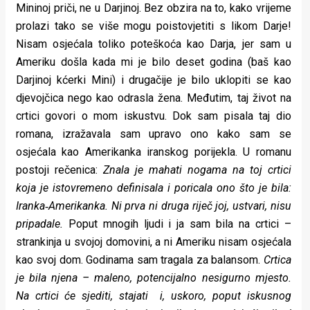
Mininoj priči, ne u Darjinoj. Bez obzira na to, kako vrijeme
prolazi tako se više mogu poistovjetiti s likom Darje!
Nisam osjećala toliko poteškoća kao Darja, jer sam u
Ameriku došla kada mi je bilo deset godina (baš kao
Darjinoj kćerki Mini) i drugačije je bilo uklopiti se kao
djevojčica nego kao odrasla žena. Međutim, taj život na
crtici govori o mom iskustvu. Dok sam pisala taj dio
romana, izražavala sam upravo ono kako sam se
osjećala kao Amerikanka iranskog porijekla. U romanu
postoji rečenica:
Znala je mahati nogama na toj crtici
koja je istovremeno definisala i poricala ono što je bila:
Iranka‑Amerikanka. Ni prva ni druga riječ joj, ustvari, nisu
pripadale.
Poput mnogih ljudi i ja sam bila na crtici –
strankinja u svojoj domovini, a ni Ameriku nisam osjećala
kao svoj dom. Godinama sam tragala za balansom.
Crtica
je bila njena – maleno, potencijalno nesigurno mjesto.
Na crtici će sjediti, stajati i, uskoro, poput iskusnog