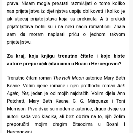
prava. Nisam mogla prestati razmišljati o tome koliko
nas prijateljstva iz djetinjstva uspiju oblikovati i koliko je
jak utjecaj prijateljstava koja su prekinuta. A ti prekidi
prijateljstava bolni su i na neki način romantični. Znala
sam da moram napisati priču o jednom takvom
prijateljstvu.
Za kraj, koju knjigu trenutno čitate i koje biste
autore preporučili čitaocima u Bosni i Hercegovini?
Trenutno čitam roman
The Half Moon
autorice Mary Beth
Keane. Volim njene romane i njen prethodni roman
Ask
Again, Yes,
jedan je od mojih najdražih. Volim djela Ann
Patchett, Mary Beth Keane, G. G. Márqueza i Toni
Morrison. Prve dvije su moderne autorice, drugo dvoje su
autori sada već klasika, ali bez obzira na to, njih želim
preporučiti mojim dragim čitaocima u Bosni i
Hercegovini.