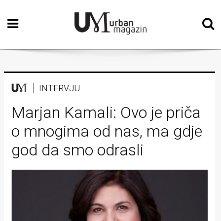
Početna
Vizualne
umjetnosti
Teatar
INTERVJU
Književnost
Marjan Kamali: Ovo je priča
o mnogima od nas, ma gdje
Muzika
god da smo odrasli
Film
Intervju
Kolumne
Kultura