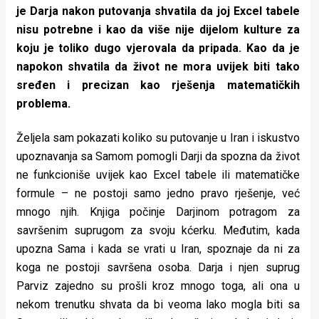
je Darja nakon putovanja shvatila da joj Excel tabele
nisu potrebne i kao da više nije dijelom kulture za
koju je toliko dugo vjerovala da pripada. Kao da je
napokon shvatila da život ne mora uvijek biti tako
sređen i precizan kao rješenja matematičkih
problema.
Željela sam pokazati koliko su putovanje u Iran i iskustvo
upoznavanja sa Samom pomogli Darji da spozna da život
ne funkcioniše uvijek kao Excel tabele ili matematičke
formule – ne postoji samo jedno pravo rješenje, već
mnogo njih. Knjiga počinje Darjinom potragom za
savršenim suprugom za svoju kćerku. Međutim, kada
upozna Sama i kada se vrati u Iran, spoznaje da ni za
koga ne postoji savršena osoba. Darja i njen suprug
Parviz zajedno su prošli kroz mnogo toga, ali ona u
nekom trenutku shvata da bi veoma lako mogla biti sa