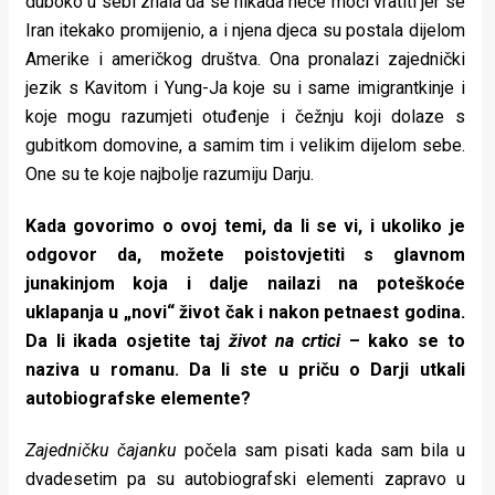
duboko u sebi znala da se nikada neće moći vratiti jer se
Iran itekako promijenio, a i njena djeca su postala dijelom
Amerike i američkog društva. Ona pronalazi zajednički
jezik s Kavitom i Yung-Ja koje su i same imigrantkinje i
koje mogu razumjeti otuđenje i čežnju koji dolaze s
gubitkom domovine, a samim tim i velikim dijelom sebe.
One su te koje najbolje razumiju Darju.
Kada govorimo o ovoj temi, da li se vi, i ukoliko je
odgovor da, možete poistovjetiti s glavnom
junakinjom koja i dalje nailazi na poteškoće
uklapanja u „novi“ život čak i nakon petnaest godina.
Da li ikada osjetite taj
život na crtici
– kako se to
naziva u romanu. Da li ste u priču o Darji utkali
autobiografske elemente?
Zajedničku čajanku
počela sam pisati kada sam bila u
dvadesetim pa su autobiografski elementi zapravo u