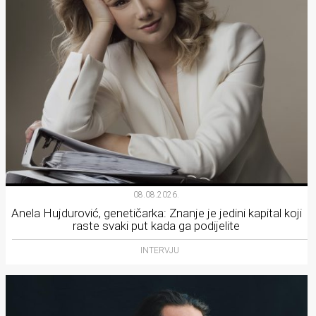
08.08.2026.
Anela Hujdurović, genetičarka: Znanje je jedini kapital koji
raste svaki put kada ga podijelite
INTERVJU