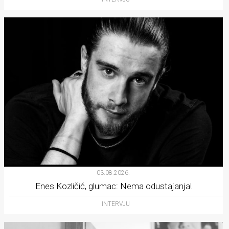
03.08.2026.
Enes Kozličić, glumac: Nema odustajanja!
INTERVJU