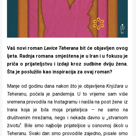
Vaš novi roman
Lavice Teherana
bit će objavljen ovog
ljeta. Radnja romana smještena je u Iran i u fokusu je
priča o prijateljstvu i izdaji kroz sudbine dviju žena.
Šta je poslužilo kao inspiracija za ovaj roman?
Manje od godinu dana nakon što je objavljena
Knjižara u
Teheranu
, počela je pandemija. U to vrijeme sam više
vremena provodila na Instagramu i naišla na post žene iz
Irana koja je bila moja prijateljica – ne samo na
društvenim mrežama, nego i nekada davno u „stvarnom
životu“. Bile smo najbolje prijateljice u osnovnoj školi u
Teheranu. Svaki dan smo provodile zajedno, pisale smo