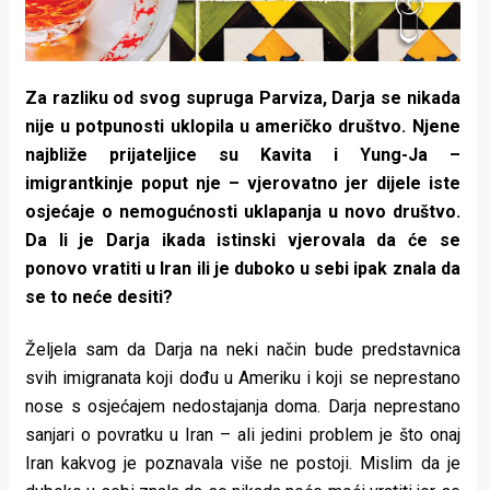
Za razliku od svog supruga Parviza, Darja se nikada
nije u potpunosti uklopila u američko društvo. Njene
najbliže prijateljice su Kavita i Yung-Ja –
imigrantkinje poput nje – vjerovatno jer dijele iste
osjećaje o nemogućnosti uklapanja u novo društvo.
Da li je Darja ikada istinski vjerovala da će se
ponovo vratiti u Iran ili je duboko u sebi ipak znala da
se to neće desiti?
Željela sam da Darja na neki način bude predstavnica
svih imigranata koji dođu u Ameriku i koji se neprestano
nose s osjećajem nedostajanja doma. Darja neprestano
sanjari o povratku u Iran – ali jedini problem je što onaj
Iran kakvog je poznavala više ne postoji. Mislim da je