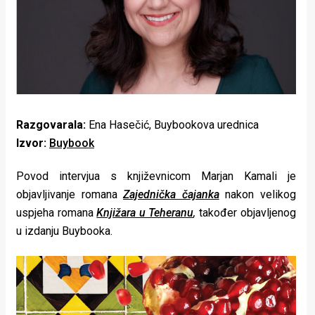
Lifestyle
Beauty
Fashion
Zdravlje
Razgovarala:
Ena Hasečić, Buybookova urednica
Za
Izvor:
Buybook
stolom
Povod intervjua s književnicom Marjan Kamali je
Život
objavljivanje romana
Zajednička čajanka
nakon velikog
u
uspjeha romana
Knjižara u Teheranu
,
također objavljenog
u izdanju Buybooka.
pokretu
Ideje
koje