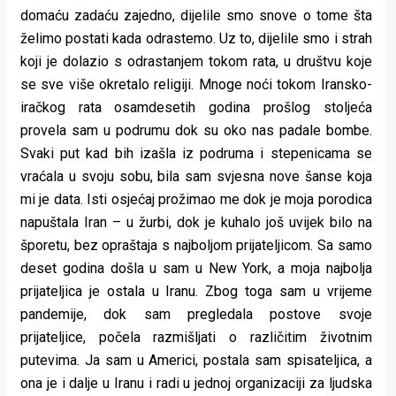
domaću zadaću zajedno, dijelile smo snove o tome šta
želimo postati kada odrastemo. Uz to, dijelile smo i strah
koji je dolazio s odrastanjem tokom rata, u društvu koje
se sve više okretalo religiji. Mnoge noći tokom Iransko-
iračkog rata osamdesetih godina prošlog stoljeća
provela sam u podrumu dok su oko nas padale bombe.
Svaki put kad bih izašla iz podruma i stepenicama se
vraćala u svoju sobu, bila sam svjesna nove šanse koja
mi je data. Isti osjećaj prožimao me dok je moja porodica
napuštala Iran – u žurbi, dok je kuhalo još uvijek bilo na
šporetu, bez opraštaja s najboljom prijateljicom. Sa samo
deset godina došla u sam u New York, a moja najbolja
prijateljica je ostala u Iranu. Zbog toga sam u vrijeme
pandemije, dok sam pregledala postove svoje
prijateljice, počela razmišljati o različitim životnim
putevima. Ja sam u Americi, postala sam spisateljica, a
ona je i dalje u Iranu i radi u jednoj organizaciji za ljudska