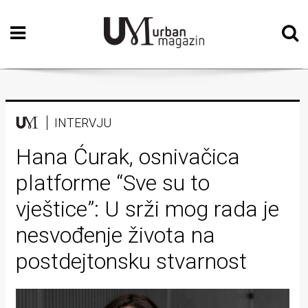
Početna
Vizualne
umjetnosti
Teatar
INTERVJU
Književnost
Hana Ćurak, osnivačica
platforme “Sve su to
Muzika
vještice”: U srži mog rada je
Film
nesvođenje života na
Intervju
postdejtonsku stvarnost
Kolumne
Kultura