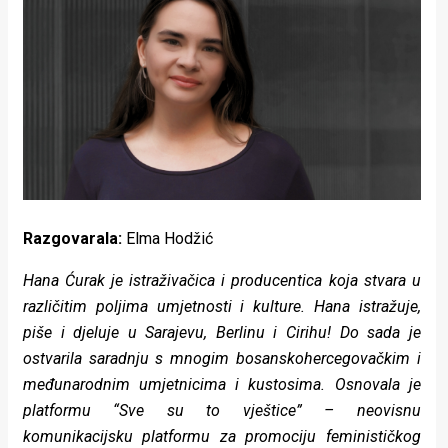
Lifestyle
Beauty
Fashion
Zdravlje
Za
stolom
Razgovarala:
Elma Hodžić
Život
Hana Ćurak je istraživačica i producentica koja stvara u
u
različitim poljima umjetnosti i kulture. Hana istražuje,
piše i djeluje u Sarajevu, Berlinu i Cirihu! Do sada je
pokretu
ostvarila saradnju s mnogim bosanskohercegovačkim i
Ideje
međunarodnim umjetnicima i kustosima. Osnovala je
platformu “Sve su to vještice” – neovisnu
koje
komunikacijsku platformu za promociju feminističkog