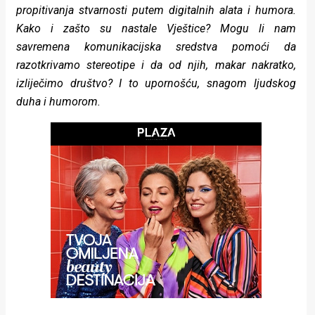
propitivanja stvarnosti putem digitalnih alata i humora.
rade
Kako i zašto su nastale Vještice? Mogu li nam
Urban
savremena komunikacijska sredstva pomoći da
razotkrivamo stereotipe i da od njih, makar nakratko,
Places
izliječimo društvo? I to upornošću, snagom ljudskog
Aktivizam
duha i humorom.
Aktuelnosti
Promo
About
Urban
Magazin