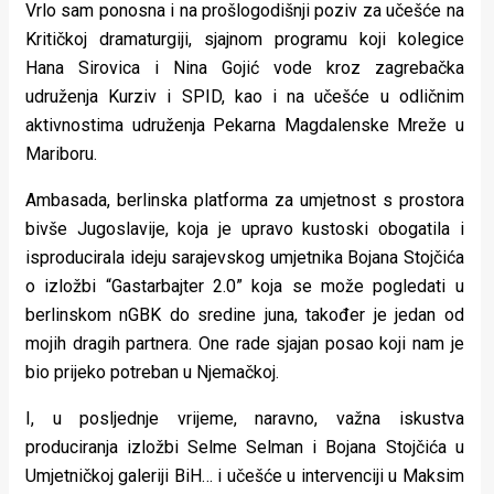
Vrlo sam ponosna i na prošlogodišnji poziv za učešće na
Kritičkoj dramaturgiji, sjajnom programu koji kolegice
Hana Sirovica i Nina Gojić vode kroz zagrebačka
udruženja Kurziv i SPID, kao i na učešće u odličnim
aktivnostima udruženja Pekarna Magdalenske Mreže u
Mariboru.
Ambasada, berlinska platforma za umjetnost s prostora
bivše Jugoslavije, koja je upravo kustoski obogatila i
isproducirala ideju sarajevskog umjetnika Bojana Stojčića
o izložbi “Gastarbajter 2.0” koja se može pogledati u
berlinskom nGBK do sredine juna, također je jedan od
mojih dragih partnera. One rade sjajan posao koji nam je
bio prijeko potreban u Njemačkoj.
I, u posljednje vrijeme, naravno, važna iskustva
produciranja izložbi Selme Selman i Bojana Stojčića u
Umjetničkoj galeriji BiH… i učešće u intervenciji u Maksim