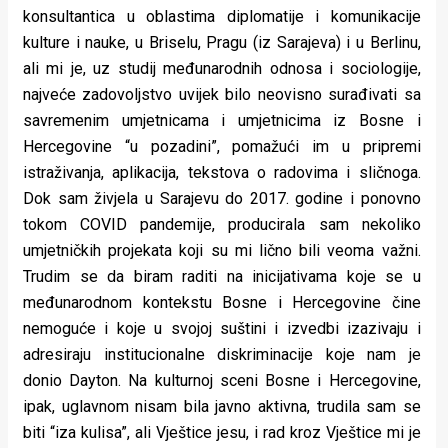
konsultantica u oblastima diplomatije i komunikacije
kulture i nauke, u Briselu, Pragu (iz Sarajeva) i u Berlinu,
ali mi je, uz studij međunarodnih odnosa i sociologije,
najveće zadovoljstvo uvijek bilo neovisno surađivati sa
savremenim umjetnicama i umjetnicima iz Bosne i
Hercegovine “u pozadini”, pomažući im u pripremi
istraživanja, aplikacija, tekstova o radovima i sličnoga.
Dok sam živjela u Sarajevu do 2017. godine i ponovno
tokom COVID pandemije, producirala sam nekoliko
umjetničkih projekata koji su mi lično bili veoma važni.
Trudim se da biram raditi na inicijativama koje se u
međunarodnom kontekstu Bosne i Hercegovine čine
nemoguće i koje u svojoj suštini i izvedbi izazivaju i
adresiraju institucionalne diskriminacije koje nam je
donio Dayton. Na kulturnoj sceni Bosne i Hercegovine,
ipak, uglavnom nisam bila javno aktivna, trudila sam se
biti “iza kulisa”, ali Vještice jesu, i rad kroz Vještice mi je