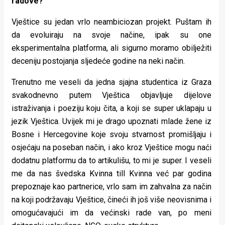
radove?
Vještice su jedan vrlo neambiciozan projekt. Puštam ih
da evoluiraju na svoje načine, ipak su one
eksperimentalna platforma, ali sigurno moramo obilježiti
deceniju postojanja sljedeće godine na neki način.
Trenutno me veseli da jedna sjajna studentica iz Graza
svakodnevno putem Vještica objavljuje dijelove
istraživanja i poeziju koju čita, a koji se super uklapaju u
jezik Vještica. Uvijek mi je drago upoznati mlade žene iz
Bosne i Hercegovine koje svoju stvarnost promišljaju i
osjećaju na poseban način, i ako kroz Vještice mogu naći
dodatnu platformu da to artikulišu, to mi je super. I veseli
me da nas švedska Kvinna till Kvinna već par godina
prepoznaje kao partnerice, vrlo sam im zahvalna za način
na koji podržavaju Vještice, čineći ih još više neovisnima i
omogućavajući im da većinski rade van, po meni