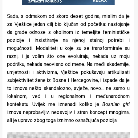
Sada, s odmakom od skoro deset godina, mislim da je
za Vještice jedan cilj bio ključan od početka: nastojanje
da grade odnose s okolinom iz temeljite feminističke
pozicije i insistiranje na njenoj stalnoj potrebi i
mogućnosti. Modaliteti u koje su se transformirale su
razni, i ja volim što one evoluiraju, nekada uz moju
podršku, nekada neovisno od mene. Na međi akademije,
umjetnosti i aktivizma, Vještice pokušavaju artikulisati
subjektivitet žene iz Bosne i Hercegovine, i ispade da je
to iznova nešto skandalozno, svježe, novo… ne samo u
lokalnom, već i u regionalnom i međunarodnom
kontekstu. Uvijek me iznenadi koliko je
Bosnian girl
iznova neprobavljiv, neosvojiv i stran koncept mnogima,
ali je upravo zbog toga iznimno osnažujuća pozicija.