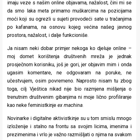
imaju veze s našim online objavama, nažalost, čini mi se
da smo laka meta primarno muškarcima na pozicijama
moći koji su ogrezli u sujeti provodeći sate u tračanjima
po kafanama, na osnovu kojeg većina našeg javnog
prostora, nažalost, i dalje funkcioniše.
Ja nisam neki dobar primjer nekoga ko djeluje online –
moj domet korištenja društvenih mreža je jednak
prosječnom korisniku, još je gori, jer objavim mim i onda
ugasim komentare, ne odgovaram na poruke, ne
učestvujem, osim povremeno. Naprosto nisam tu zbog
toga, cilj Vještica nikad nije bio razmjena mišljenja o
trenutnim društvenim gibanjima ni moje lično profiliranje
kao neke feministkinje
ex machina
.
Novinarke i digitalne aktivistkinje su u tom smislu mnogo
izloženije i stalno na frontu sa svojim licima, imenima i
prezimenima i vrlo je važno razmišljati o njima na svakom