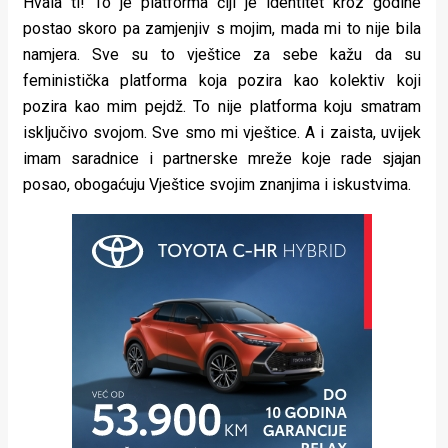
Hvala ti! To je platforma čiji je identitet kroz godine
postao skoro pa zamjenjiv s mojim, mada mi to nije bila
namjera. Sve su to vještice za sebe kažu da su
feministička platforma koja pozira kao kolektiv koji
pozira kao mim pejdž. To nije platforma koju smatram
isključivo svojom. Sve smo mi vještice. A i zaista, uvijek
imam saradnice i partnerske mreže koje rade sjajan
posao, obogaćuju Vještice svojim znanjima i iskustvima.