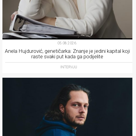
05.08.2026.
Anela Hujdurović, genetičarka: Znanje je jedini kapital koji
raste svaki put kada ga podijelite
INTERVJU