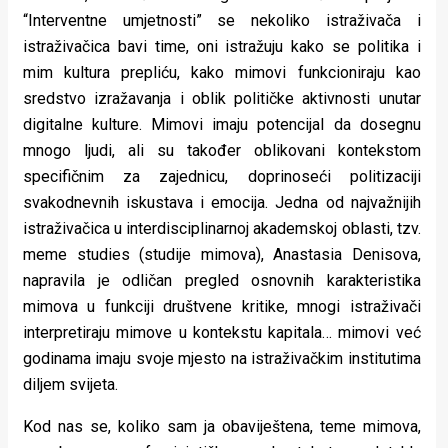
“Interventne umjetnosti” se nekoliko istraživača i
istraživačica bavi time, oni istražuju kako se politika i
mim kultura prepliću, kako mimovi funkcioniraju kao
sredstvo izražavanja i oblik političke aktivnosti unutar
digitalne kulture. Mimovi imaju potencijal da dosegnu
mnogo ljudi, ali su također oblikovani kontekstom
specifičnim za zajednicu, doprinoseći politizaciji
svakodnevnih iskustava i emocija. Jedna od najvažnijih
istraživačica u interdisciplinarnoj akademskoj oblasti, tzv.
meme studies (studije mimova), Anastasia Denisova,
napravila je odličan pregled osnovnih karakteristika
mimova u funkciji društvene kritike, mnogi istraživači
interpretiraju mimove u kontekstu kapitala… mimovi već
godinama imaju svoje mjesto na istraživačkim institutima
diljem svijeta.
Kod nas se, koliko sam ja obaviještena, teme mimova,