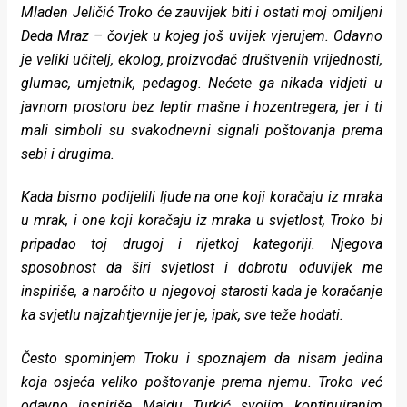
Mladen Jeličić Troko će zauvijek biti i ostati moj omiljeni
rade
Deda Mraz – čovjek u kojeg još uvijek vjerujem. Odavno
Urban
je veliki učitelj, ekolog, proizvođač društvenih vrijednosti,
glumac, umjetnik, pedagog. Nećete ga nikada vidjeti u
Places
javnom prostoru bez leptir mašne i hozentregera, jer i ti
Aktivizam
mali simboli su svakodnevni signali poštovanja prema
sebi i drugima.
Aktuelnosti
Kada bismo podijelili ljude na one koji koračaju iz mraka
Promo
u mrak, i one koji koračaju iz mraka u svjetlost, Troko bi
About
pripadao toj drugoj i rijetkoj kategoriji. Njegova
sposobnost da širi svjetlost i dobrotu oduvijek me
Urban
inspiriše, a naročito u njegovoj starosti kada je koračanje
Magazin
ka svjetlu najzahtjevnije jer je, ipak, sve teže hodati.
Često spominjem Troku i spoznajem da nisam jedina
koja osjeća veliko poštovanje prema njemu. Troko već
odavno inspiriše Majdu Turkić svojim kontinuiranim