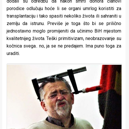
dodali su odredbu da nakon smrti donora članovi
porodice odlučuju hoće li se organi umrlog koristiti za
transplantaciju i tako spasiti nekoliko života ili sahraniti u
zemlju da istrunu. Previše je toga što bi se prilično
jednostavno moglo promijeniti da učinimo BiH mjestom
kvalitetnijeg života. Teški primitivizam, neobrazovanje su
kočnica svega.. no, ja se ne predajem. Ima puno toga za
uraditi.