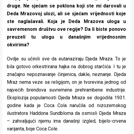
druge. Ne sjećam se poklona koji ste mi darovali u
Deda Mrazovoj ulozi, ali se sjećam vrijednosti koje
ste naglašavali. Koja je Deda Mrazova uloga u
savremenom društvu ove regije? Da li biste ponovo
preuzeli tu ulogu u današnjim vrijednosnim
okvirima?
Ovdje su učinili sve da eutanaziraju Djeda Mraza. To je
bila gotovo orkestrirana hajka na dobrog starčića. I tu je
značajno nepoznavanje činjenica, dakle, neznanje. Djeda
Mraz nema veze sa religijom, on je tvorevina jednog od
najvećih brendova suvremene prehrambene industrije.
Eksplozija popularnosti Djeda Mraza se dogodila 1931.
godine kada je Coca Cola naručila od nizozemskog
ilustratora Haddona Sundbloma da osmisli Djeda Mraza
– zahvaljujući njemu ima današnji izgled, bijelo-crvena
varijanta, boje Coca Cole.