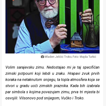
Lifestyle
Beauty
Fashion
Zdravlje
Za
stolom
Mladen Jeličić Troko; Foto: Majda Turkić
Život
Volim sarajevsku zimu. Nedostajao mi je taj specifičan
u
zimski potpourri koji lebdi u zraku. Hrapavi zvuk prvih
koraka na netaknutom snijegu, ta topla atmosfera koja se
pokretu
stvori u gradu uoči zimskih praznika. Kada bih izabrala
Ideje
par simbola s kojima povezujem zimu, prva tri mjesta bi
osvojili: Vilsonovo pod snijegom, Vučko i Troko.
koje