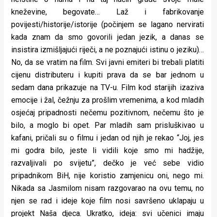
kneževine, begovate… Laž i fabrikovanje
povijesti/historije/istorije (počinjem se lagano nervirati
kada znam da smo govorili jedan jezik, a danas se
insistira izmišljajući riječi, a ne poznajući istinu o jeziku)…
No, da se vratim na film. Svi javni emiteri bi trebali platiti
cijenu distributeru i kupiti prava da se bar jednom u
sedam dana prikazuje na TV-u. Film kod starijih izaziva
emocije i žal, čežnju za prošlim vremenima, a kod mladih
osjećaj pripadnosti nečemu pozitivnom, nečemu što je
bilo, a moglo bi opet. Par mladih sam prisluškivao u
kafani, pričali su o filmu i jedan od njih je rekao “Joj, jes
mi godra bilo, jeste li vidili koje smo mi hadžije,
razvaljivali po svijetu”, dečko je već sebe vidio
pripadnikom BiH, nije koristio zamjenicu oni, nego mi.
Nikada sa Jasmilom nisam razgovarao na ovu temu, no
njen se rad i ideje koje film nosi savršeno uklapaju u
projekt Naša djeca. Ukratko, ideja: svi učenici imaju