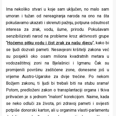
Ima nekoliko stvari u koje sam uključen, no malo sam
umoran i tužan od nereagiranja naroda na ono na šta
pokušavamo ukazati i skrenuti pažnju, potpuna odsutnost
interesa za zrak, vodu, šume, prirodu. Pokušavam
senzibilizirati narod na probleme kroz aktivnosti grupe
“
Hoćemo pitku vodu i čist zrak za našu djecu
“, kako bi
se ljudi dozvali pameti. Nesavjesni kršitelji zakona već
su posjekli oko osam miliona kvadratnih metara u
vodozaštitnoj zoni na Bjelašnici i Igmanu. Čak su
promijenili površinu zaštićene zone, donesene još u
vrijeme Austro-Ugarske za dvije trećine. Po nekom
Božjem zakonu, ti ljudi bi trebali biti na stubu srama!
Potom, predloženi zakon o transplantaciji organa i tkiva
prihvaćen je s jednom “malom“ korekcijom. Naime, kada
se neko odluči za života, pri zdravoj pameti i svijesti
potpiše donorski karton, ali u organima vlasti-parlamentu