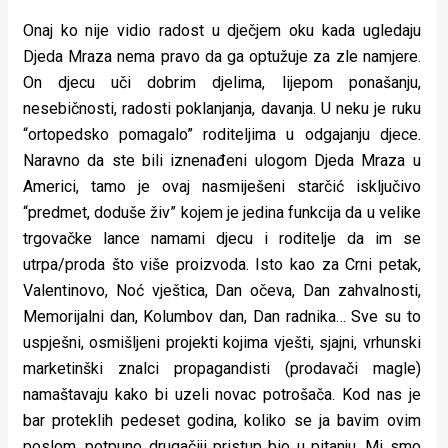
Onaj ko nije vidio radost u dječjem oku kada ugledaju
Djeda Mraza nema pravo da ga optužuje za zle namjere.
On djecu uči dobrim djelima, lijepom ponašanju,
nesebičnosti, radosti poklanjanja, davanja. U neku je ruku
“ortopedsko pomagalo” roditeljima u odgajanju djece.
Naravno da ste bili iznenađeni ulogom Djeda Mraza u
Americi, tamo je ovaj nasmiješeni starčić isključivo
“predmet, doduše živ” kojem je jedina funkcija da u velike
trgovačke lance namami djecu i roditelje da im se
utrpa/proda što više proizvoda. Isto kao za Crni petak,
Valentinovo, Noć vještica, Dan očeva, Dan zahvalnosti,
Memorijalni dan, Kolumbov dan, Dan radnika… Sve su to
uspješni, osmišljeni projekti kojima vješti, sjajni, vrhunski
marketinški znalci propagandisti (prodavači magle)
namaštavaju kako bi uzeli novac potrošača. Kod nas je
bar proteklih pedeset godina, koliko se ja bavim ovim
poslom, potpuno drugačiji pristup bio u pitanju. Mi smo