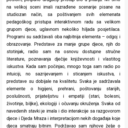
na velikoj sceni imali razrađene scenarije pisane na
studiozan način, sa poštivanjem svih elemenata
pedagoškog pristupa interaktivnom radu sa velikom
grupom djece, uglavnom nekoliko hiljada posjetilaca.
Programi su sadržavali oba najbitnija elementa – odgoj i
obrazovanje. Predstave za manje grupe djece, njih do
stotinjak, radio sam na osnovu dostupne stručne
literature, poznavanja dječije književnosti i vlastitog
iskustva. Kada sam počinjao, mnogo toga sam radio po
intuiciji, no sazrijevanjem i sticanjem iskustva, i
predstave su dobijale na kvalitetu. Svaka je sadržavala
elemente o higijeni, prehrani, poštovanju starijih,
poslušnosti, prijateljstvu i empatiji (stari, bolesni,
životinje, biljke), ekologiji i očuvanju okruženja. Svaka od
navedenih stavki je imala i dio interakcije sa razgovorom
djece i Djeda Mraza i interpretacijom nekih događaja koje
djeca smatraju bitnim. Podržavao sam njihove želje o