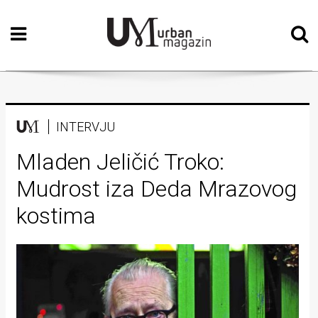
Početna
Vizualne
umjetnosti
Teatar
INTERVJU
Književnost
Mladen Jeličić Troko:
Mudrost iza Deda Mrazovog
Muzika
kostima
Film
Intervju
Kolumne
Kultura