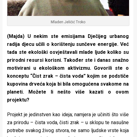
Mladen Jeličić Troko
(Majda) U nekim ste emisijama Dječijeg urbanog
radija djecu učili o korištenju sunčeve energije. Već
tada ste ekološki osvještavali mlade ljude koliko su
prirodni resursi korisni. Također ste i danas snažno
motivirani u ekološkom aktivizmu. Govorili ste o
konceptu “Čist zrak – čista voda” kojim se podstiče
kupovina drveća koja bi bila omogućena svakome na
planeti. Možete li nešto više kazati o ovom
projektu?
Projekt je jedinstven kao ideja; namjera je učiniti što više
za prirodu – čista voda, čisti zrak – u sklopu te nasušne
potrebe svakog živog stvora, ne samo ljudske vrste koja