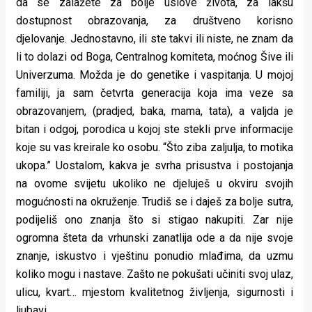
da se zalažete za bolje uslove života, za lakšu
dostupnost obrazovanja, za društveno korisno
djelovanje. Jednostavno, ili ste takvi ili niste, ne znam da
li to dolazi od Boga, Centralnog komiteta, moćnog Šive ili
Univerzuma. Možda je do genetike i vaspitanja. U mojoj
familiji, ja sam četvrta generacija koja ima veze sa
obrazovanjem, (pradjed, baka, mama, tata), a valjda je
bitan i odgoj, porodica u kojoj ste stekli prve informacije
koje su vas kreirale ko osobu. “Što ziba zaljulja, to motika
ukopa.” Uostalom, kakva je svrha prisustva i postojanja
na ovome svijetu ukoliko ne djeluješ u okviru svojih
mogućnosti na okruženje. Trudiš se i daješ za bolje sutra,
podijeliš ono znanja što si stigao nakupiti. Zar nije
ogromna šteta da vrhunski zanatlija ode a da nije svoje
znanje, iskustvo i vještinu ponudio mlađima, da uzmu
koliko mogu i nastave. Zašto ne pokušati učiniti svoj ulaz,
ulicu, kvart… mjestom kvalitetnog življenja, sigurnosti i
ljubavi.