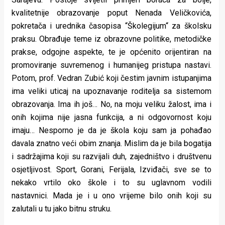
kvalitetnije obrazovanje poput Nenada Veličkovića,
pokretača i urednika časopisa “Školegijum“ za školsku
praksu. Obrađuje teme iz obrazovne politike, metodičke
prakse, odgojne aspekte, te je općenito orijentiran na
promoviranje suvremenog i humanijeg pristupa nastavi.
Potom, prof. Vedran Zubić koji čestim javnim istupanjima
ima veliki uticaj na upoznavanje roditelja sa sistemom
obrazovanja. Ima ih još… No, na moju veliku žalost, ima i
onih kojima nije jasna funkcija, a ni odgovornost koju
imaju… Nesporno je da je škola koju sam ja pohađao
davala znatno veći obim znanja. Mislim da je bila bogatija
i sadržajima koji su razvijali duh, zajedništvo i društvenu
osjetljivost. Sport, Gorani, Ferijala, Izviđači, sve se to
nekako vrtilo oko škole i to su uglavnom vodili
nastavnici. Mada je i u ono vrijeme bilo onih koji su
zalutali u tu jako bitnu struku.