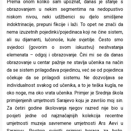
Prema onom koliko sam upoznat, danas je stanje s
obrazovanjem u nekim segmentima na nedopustivo
niskom nivou, neki udžbenici su djelo smišljene
indoktrinacije, prepuni fikcije i laži. To opet ne znači da
nema izuzetnih pojedinki/pojedinaca koji ne čine sistem,
ali su dijamanti, lučonoše, kule svjetilje. Često smo
svjedoci (govorim o svom iskustvu) neshvatanja
elemenata – odgoj i obrazovanje. Čini mi se da danas
obrazovanje u centar pažnje ne stavlja učenika na način
da se sistem prilagođava pojedincu, već se od pojedinca
očekuje da se prilagodi sistemu. Ne dozvoljava se
individualnost svakog od učenika, a to je teška kugla, ne
oko noge, ma oko vrata učenika. Primjer je Srednja škola
primijenjenih umjetnosti Sarajevo koju je završio moj sin.
Za četiri godine školovanja njegov razred nije bio u
posjeti jedne od najznačajnijih kolekcija recentne
umjetnosti muzeja savremene umjetnosti Ars Aevi u
Sarajevu. Postoje svijetli primjeri boraca za bolje,