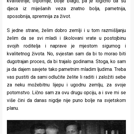
kvalitetnije, otpornije, bolje blago, pa je logično da su
djeca iz miješanih veza znatno bolja, pametnija,
sposobnija, spremnija za život.
S jedne strane, želim dobro zemlji i u tom razmišljanju
želim da se svi mladi i školovani vrate u postojbinu
svojih roditelja i naprave je mjestom sigurnog i
kvalitetnog života. No, svjestan sam da bi to morao biti
dugotrajan proces, da bi trajalo godinama. Stoga, ko sam
ja da dajem savjete tako pametnim mladim ljudima. Treba
vas pustiti da sami odlučite želite li raditi i založiti sebe
za neku možebitnu lijepu i ugodnu zemlju, za svoje
potomstvo. Lično sam za ovu drugu opciju, a i sve mi se
više čini da danas nigdje nije puno bolje na svjetskom
planu.