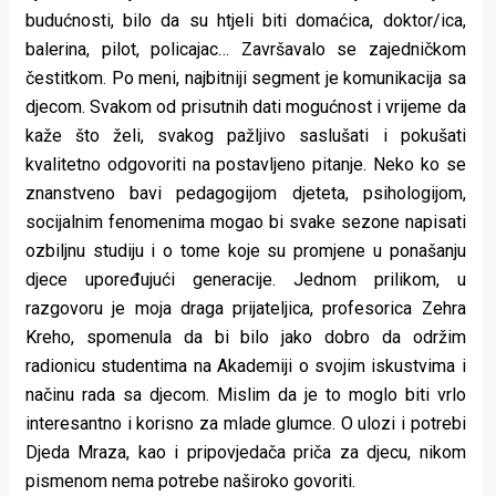
budućnosti, bilo da su htjeli biti domaćica, doktor/ica,
balerina, pilot, policajac… Završavalo se zajedničkom
čestitkom. Po meni, najbitniji segment je komunikacija sa
djecom. Svakom od prisutnih dati mogućnost i vrijeme da
kaže što želi, svakog pažljivo saslušati i pokušati
kvalitetno odgovoriti na postavljeno pitanje. Neko ko se
znanstveno bavi pedagogijom djeteta, psihologijom,
socijalnim fenomenima mogao bi svake sezone napisati
ozbiljnu studiju i o tome koje su promjene u ponašanju
djece upoređujući generacije. Jednom prilikom, u
razgovoru je moja draga prijateljica, profesorica Zehra
Kreho, spomenula da bi bilo jako dobro da održim
radionicu studentima na Akademiji o svojim iskustvima i
načinu rada sa djecom. Mislim da je to moglo biti vrlo
interesantno i korisno za mlade glumce. O ulozi i potrebi
Djeda Mraza, kao i pripovjedača priča za djecu, nikom
pismenom nema potrebe naširoko govoriti.