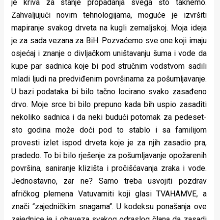
je kriva za stanje propadanja svega što taknemo.
Zahvaljujući novim tehnologijama, moguće je izvršiti
mapiranje svakog drveta na kugli zemaljskoj. Moja ideja
je za sada vezana za BiH. Pozvaćemo sve one koji imaju
osjećaj i znanje o divljačkom uništavanju šuma i vode da
kupe par sadnica koje bi pod stručnim vodstvom sadili
mladi ljudi na predviđenim površinama za pošumljavanje.
U bazi podataka bi bilo tačno locirano svako zasađeno
drvo. Moje srce bi bilo prepuno kada bih uspio zasaditi
nekoliko sadnica i da neki budući potomak za pedeset-
sto godina može doći pod to stablo i sa familijom
provesti izlet ispod drveta koje je za njih zasadio pra,
pradedo. To bi bilo rješenje za pošumljavanje opožarenih
površina, saniranje klizišta i pročišćavanja zraka i vode.
Jednostavno, zar ne? Samo treba usvojiti pozdrav
afričkog plemena Vatuvamiti koji glasi TVAHAMVE, a
znači “zajedničkim snagama“. U kodeksu ponašanja ove
zajednice je i obaveza svakog odraslog člana da zasadi