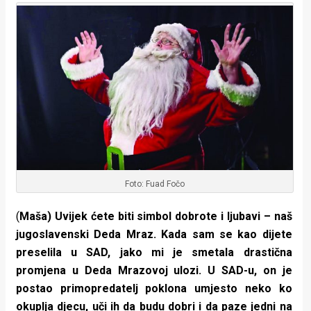
Foto: Fuad Fočo
(
Maša) Uvijek ćete biti simbol dobrote i ljubavi – naš
jugoslavenski Deda Mraz. Kada sam se kao dijete
preselila u SAD, jako mi je smetala drastična
promjena u Deda Mrazovoj ulozi. U SAD-u, on je
postao primopredatelj poklona umjesto neko ko
okuplja djecu, uči ih da budu dobri i da paze jedni na