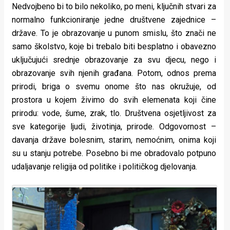
Nedvojbeno bi to bilo nekoliko, po meni, ključnih stvari za
normalno funkcioniranje jedne društvene zajednice –
države. To je obrazovanje u punom smislu, što znači ne
samo školstvo, koje bi trebalo biti besplatno i obavezno
uključujući srednje obrazovanje za svu djecu, nego i
obrazovanje svih njenih građana. Potom, odnos prema
prirodi, briga o svemu onome što nas okružuje, od
prostora u kojem živimo do svih elemenata koji čine
prirodu: vode, šume, zrak, tlo. Društvena osjetljivost za
sve kategorije ljudi, životinja, prirode. Odgovornost –
davanja države bolesnim, starim, nemoćnim, onima koji
su u stanju potrebe. Posebno bi me obradovalo potpuno
udaljavanje religija od politike i političkog djelovanja.