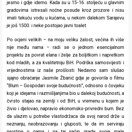
jesmo i gdje idemo. Kada su u 15-16. stoljeću u glavnim
gradovima istresali noćne posude kroz prozore i nisu
imali tekuću vodu u kućama, u nekom dalekom Sarajevu
je još 1500. i neke postojao javni toalet.
Po ocjeni velikih – na moju veliku žalost, većina ih više
nije među nama – radi se o jednom esencijalnom
projektu za povrat elana i želje za boljitkom i napretkom
kod mladih, a za kvalitetniju BiH. Podrška samosvijesti i
vrijednostima iz naše prošlosti. Nedavno sam slušao
sjajno obraćanje Jasmile Žbanić gdje je govorila o filmu
“Blum – Gospodari svoje budućnosti”, odnosno o čovjeku
koji je idejama i razmišljanjima bio u dalekoj budućnosti, a
čvrsto stajao na zemlji i od BiH, u vremenu u kojem je
živio i djelovao, napravio ekonomsko-privredni bum. Bez
da ulazim u potrebe vlastodržaca da svoj narod drže u
neznanju, neobrazovanju i gluposti, te da im serviraju
neistine o nama i na taj način grade svoje male