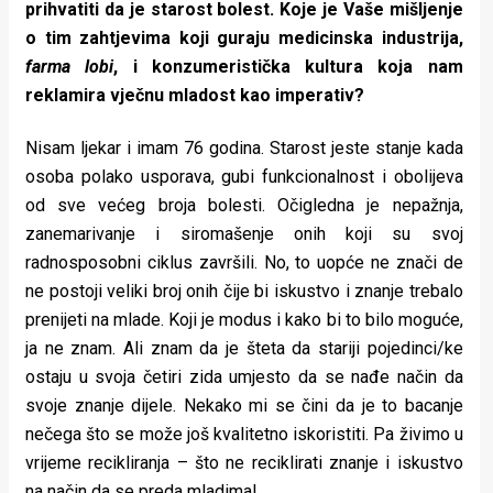
prihvatiti da je starost bolest. Koje je Vaše mišljenje
o tim zahtjevima koji guraju medicinska industrija,
farma lobi
, i konzumeristička kultura koja nam
reklamira vječnu mladost kao imperativ?
Nisam ljekar i imam 76 godina. Starost jeste stanje kada
osoba polako usporava, gubi funkcionalnost i obolijeva
od sve većeg broja bolesti. Očigledna je nepažnja,
zanemarivanje i siromašenje onih koji su svoj
radnosposobni ciklus završili. No, to uopće ne znači de
ne postoji veliki broj onih čije bi iskustvo i znanje trebalo
prenijeti na mlade. Koji je modus i kako bi to bilo moguće,
ja ne znam. Ali znam da je šteta da stariji pojedinci/ke
ostaju u svoja četiri zida umjesto da se nađe način da
svoje znanje dijele. Nekako mi se čini da je to bacanje
nečega što se može još kvalitetno iskoristiti. Pa živimo u
vrijeme recikliranja – što ne reciklirati znanje i iskustvo
na način da se preda mladima!