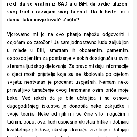
rekli da se vratim iz SAD-a u BiH, da ovdje ulažem
svoj trud i razvijam svoj talenat. Da li biste mi i
danas tako savjetovali? Zašto?
Vjerovatno mi je na ovo pitanje najteže odgovoriti i
osjećam se zatečen! Ja sam jednostavno ludo zaljubljen
u mlade u BiH, smatram ih obdarenim, pametnim,
osposobljenijim za postizanje visokih dostignuća u svim
sferama ljudskog djelovanja. Za pravo mi daju informacije
o djeci mojih prijatelja koja su se školovala po cijelom
svijetu; nestvaran je procenat uspješnih. Nemam neko
prihvatljivo tumačenje ovog fenomena osim priče moje
bake. Već rekoh da je bila učiteljica i na osnovu
dugogodišnjeg iskustva je donosila neke zaključke i
svoje teorije. Neke od njih mi se čine vrlo mogućim i
tačnim, poput ove: ljudi uspješno ukrštaju biljke i dobijaju
kvalitetnije plodove, ukrštaju domaće životinje i dobijaju