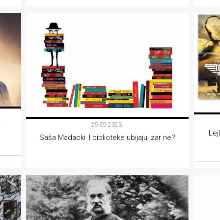
FILM
25.09.2023.
–
Lej
Saša Madacki: I biblioteke ubijaju, zar ne?
KOLUMNE