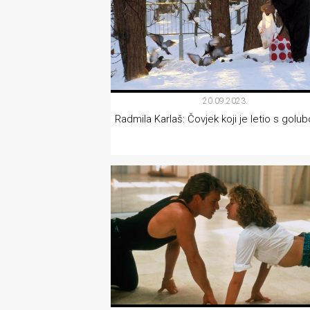
20.09.2023.
Radmila Karlaš: Čovjek koji je letio s golu
KOLUMNE