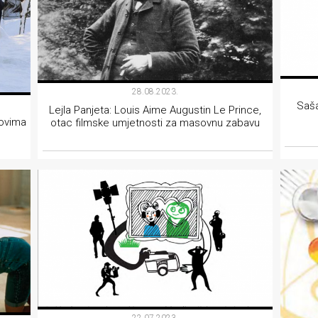
28.08.2023.
Saša
Lejla Panjeta: Louis Aime Augustin Le Prince,
bovima
otac filmske umjetnosti za masovnu zabavu
FILM
22.07.2023.