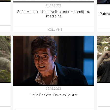
21.12.2023.
Saša Madacki: Uzmi veliki ekser – komšijska
Putova
medicina
KOLUMNE
06.12.2023.
Lejla Panjeta: Đavo mi je kriv