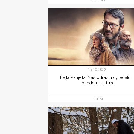
KOLUMNE
rade
Urban
Places
Aktivizam
Aktuelnosti
Promo
15.10.2023.
Lejla Panjeta: Naš odraz u ogledalu 
About
pandemija i film
Urban
FILM
Magazin