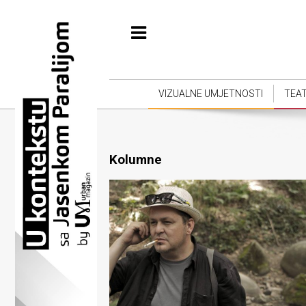
Početna
Vizualne
umjetnosti
VIZUALNE UMJETNOSTI
TEA
Teatar
Književnost
Kolumne
Muzika
Film
Intervju
Kolumne
Kultura