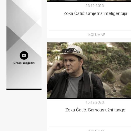
Lifestyle
23.12.2023.
Zoka Ćatić: Umjetna inteligencija
Beauty
Fashion
KOLUMNE
Zdravlje
Za
stolom
Život
u
pokretu
15.12.2023.
Zoka Ćatić: Samouslužni tango
Ideje
koje