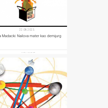
22.08.2023.
 Madacki: Nailova mater kao demijurg
KOLUMNE