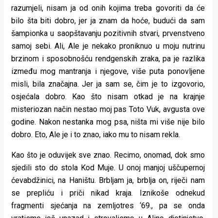
razumjeli, nisam ja od onih kojima treba govoriti da će
bilo šta biti dobro, jer ja znam da hoće, budući da sam
šampionka u saopštavanju pozitivnih stvari, prvenstveno
samoj sebi. Ali, Ale je nekako proniknuo u moju nutrinu
brzinom i sposobnošću rendgenskih zraka, pa je razlika
između mog mantranja i njegove, više puta ponovljene
misli, bila značajna. Jer ja sam se, čim je to izgovorio,
osjećala dobro. Kao što nisam otkad je na krajnje
misteriozan način nestao moj pas Toto Vuk, avgusta ove
godine. Nakon nestanka mog psa, ništa mi više nije bilo
dobro. Eto, Ale je i to znao, iako mu to nisam rekla.
Kao što je oduvijek sve znao. Recimo, onomad, dok smo
sjedili sto do stola Kod Muje. U onoj manjoj uščupernoj
ćevabdžinici, na Haništu. Brbljam ja, brblja on, riječi nam
se prepliću i priči nikad kraja. Iznikoše odnekud
fragmenti sjećanja na zemljotres ‘69., pa se onda