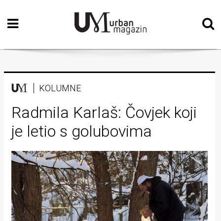
Početna
Vizualne
umjetnosti
Teatar
KOLUMNE
Književnost
Radmila Karlaš: Čovjek koji
je letio s golubovima
Muzika
Film
Intervju
Kolumne
Kultura