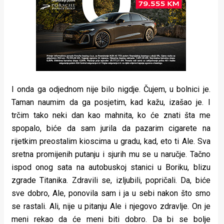
I onda ga odjednom nije bilo nigdje. Čujem, u bolnici je.
Taman naumim da ga posjetim, kad kažu, izašao je. I
trčim tako neki dan kao mahnita, ko će znati šta me
spopalo, biće da sam jurila da pazarim cigarete na
rijetkim preostalim kioscima u gradu, kad, eto ti Ale. Sva
sretna promijenih putanju i sjurih mu se u naručje. Tačno
ispod onog sata na autobuskoj stanici u Boriku, blizu
zgrade Titanika. Zdravili se, izljubili, popričali. Da, biće
sve dobro, Ale, ponovila sam i ja u sebi nakon što smo
se rastali. Ali, nije u pitanju Ale i njegovo zdravlje. On je
meni rekao da će meni biti dobro. Da bi se bolje