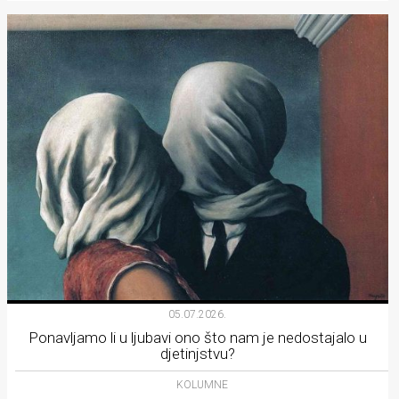
05.07.2026.
Ponavljamo li u ljubavi ono što nam je nedostajalo u
djetinjstvu?
KOLUMNE