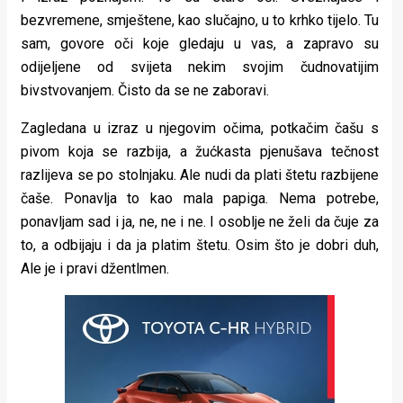
bezvremene, smještene, kao slučajno, u to krhko tijelo. Tu
sam, govore oči koje gledaju u vas, a zapravo su
odijeljene od svijeta nekim svojim čudnovatijim
bivstvovanjem. Čisto da se ne zaboravi.
Zagledana u izraz u njegovim očima, potkačim čašu s
pivom koja se razbija, a žućkasta pjenušava tečnost
razlijeva se po stolnjaku. Ale nudi da plati štetu razbijene
čaše. Ponavlja to kao mala papiga. Nema potrebe,
ponavljam sad i ja, ne, ne i ne. I osoblje ne želi da čuje za
to, a odbijaju i da ja platim štetu. Osim što je dobri duh,
Ale je i pravi džentlmen.