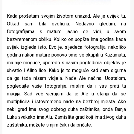
Kada prošetam svojim životom unazad, Ale je uvijek tu.
Otkad sam bila ovolicna. Nedavno gledam, na
fotografijama s mature jasno se vidi, u svom
bezvremenom obliku. Koliko on uopšte ima godina, kada
uvijek izgleda isto. Evo je, sljedeća fotografija, nekoliko
godina nakon mature ponovo smo se okupili u Kazamatu,
ma nije moguće, uporedo s našim pogledima, objektiv je
uhvatio i Alino lice. Kako je to moguće kad sam sigurna
da ga tada nisam vidjela. Nađe Ale načina. Uostalom,
pogledajte vaše fotografije, mislim da i vas prati ta
magija. Sad već vjerujem da je Ale u stanju da se
multiplicira i istovremeno nađe na bezbroj mjesta. Ako
neki grad ima svog dobrog duha zaštitnika, onda Banja
Luka svakako ima Alu. Zamislite grad koji ima živog duha
zaštitnika, možete s njim čak i da pričate.