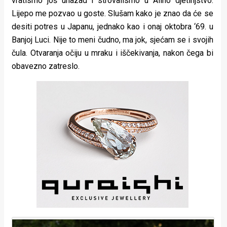
vratismo još unazad i strovalismo u Alino djetinjstvo.
Lijepo me pozvao u goste. Slušam kako je znao da će se
desiti potres u Japanu, jednako kao i onaj oktobra ‘69. u
Banjoj Luci. Nije to meni čudno, ma jok, sjećam se i svojih
čula. Otvaranja očiju u mraku i iščekivanja, nakon čega bi
obavezno zatreslo.