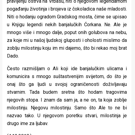
pravljenju ostrva na Vrbasu, niti o njegovom legendarnom
pogađanju životinja i brojeva iz čokoladica naše mladosti.
Niti o hodanju ogradom Gradskog mosta, čime se upisao
u Knjigu legendi nekih banjalučkih Ćorkana. Ne. Ale je
mnogo više i mnogo dalje, poput onih golubova na nebu,
za koje mi u našoj ljudskoj gluposti i oholosti mislimo da
zoblju milostinju koju im mi dajemo, što bi rekao moj brat
Dado.
Često razmišljam o Ali koji ide banjalučkim ulicama i
komunicira s mnogo suštastvenijim svijetom, do što je
onaj što ga ljudi u svojoj ograničenosti doživljavaju
stvarnim. Tada budem sretna što hodam tragovima
njegovih stopa. I znam da sam ja, a ne on, ta koja zoblje
milostinju. Njegovu milostinju. Samo što Ale to ne bi
nazvao tako. U njegovom poretku stvari, milostinja je
drugo ime za ljubav.