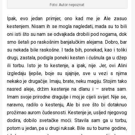
Foto: Autor nepoznat
Ipak, evo jedan primjer, ono kad me je Ale zasuo
kestenjem. Nisam ih se mogla nagledati, mada su to bili
oni isti što su nam se odvajkada drobili pod nogama, dok
smo šetali po raskošnim banjalučkim alejama. Dobro, bar
su nekada bile raskošne. I tada bih, ponekad, kao i toliki
drugi, zastala, podigla poneki kesten i ćušnula ga u džep
ili torbu. Isto je to kestenje, a ipak, nije. Jer, ovi Alini
izgledaju ljepše, boje su sjajnije, sve u vezi s njima
nekako je drugačije. Imaju, brate, neku magiju. Stojim tako
nasred aleje, držim kestenje na dlanu i – sretna sam.
Imam svoje prirodne dragulje i moj je cijeli svijet. Nije se,
naravno, radilo o kestenju, Ale bi sve što bi dotaknuo
prožimao aurom čudesnosti. Kestenje je, usljed njegovog
dodira, dobilo svetačke moći. Stavila sam ga u torbu,
potom u jedan, pa u drugi ruksak. Bile su to burne godine,