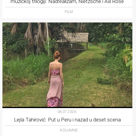
muzičkoj trilogiji: Nadrealizam, Nietzsche i Axl Rose
FILM
06.07.2026.
Lejla Tahirović: Put u Peru i nazad u deset scena
KOLUMNE