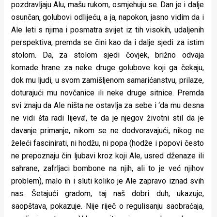
pozdravljaju Alu, mašu rukom, osmjehuju se. Dan je i dalje
osunčan, golubovi odlijeću, a ja, napokon, jasno vidim da i
Ale leti s njima i posmatra svijet iz tih visokih, udaljenih
perspektiva, premda se čini kao da i dalje sjedi za istim
stolom. Da, za stolom sjedi čovjek, brižno odvaja
komade hrane za neke druge golubove koji ga čekaju,
dok mu ljudi, u svom zamišljenom samarićanstvu, prilaze,
doturajući mu novčanice ili neke druge sitnice. Premda
svi znaju da Ale ništa ne ostavlja za sebe i ‘da mu desna
ne vidi šta radi lijeva’, te da je njegov životni stil da je
davanje primanje, nikom se ne dodvoravajući, nikog ne
želeći fascinirati, ni hodžu, ni popa (hodže i popovi često
ne prepoznaju čin ljubavi kroz koji Ale, usred dženaze ili
sahrane, zafrljaci bombone na njih, ali to je već njihov
problem), malo ih i sluti koliko je Ale zapravo iznad svih
nas. Šetajući gradom, taj naš dobri duh, ukazuje,
saopštava, pokazuje. Nije riječ o regulisanju saobraćaja,