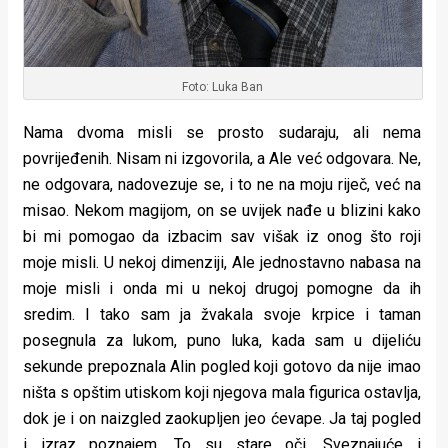
Foto: Luka Ban
Nama dvoma misli se prosto sudaraju, ali nema
povrijeđenih. Nisam ni izgovorila, a Ale već odgovara. Ne,
ne odgovara, nadovezuje se, i to ne na moju riječ, već na
misao. Nekom magijom, on se uvijek nađe u blizini kako
bi mi pomogao da izbacim sav višak iz onog što roji
moje misli. U nekoj dimenziji, Ale jednostavno nabasa na
moje misli i onda mi u nekoj drugoj pomogne da ih
sredim. I tako sam ja žvakala svoje krpice i taman
posegnula za lukom, puno luka, kada sam u dijeliću
sekunde prepoznala Alin pogled koji gotovo da nije imao
ništa s opštim utiskom koji njegova mala figurica ostavlja,
dok je i on naizgled zaokupljen jeo ćevape. Ja taj pogled
i izraz poznajem. To su stare oči. Sveznajuće i