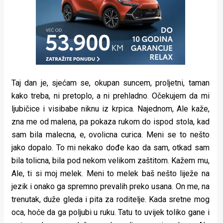
Taj dan je, sjećam se, okupan suncem, proljetni, taman
kako treba, ni pretoplo, a ni prehladno. Očekujem da mi
ljubičice i visibabe niknu iz krpica. Najednom, Ale kaže,
zna me od malena, pa pokaza rukom do ispod stola, kad
sam bila malecna, e, ovolicna curica. Meni se to nešto
jako dopalo. To mi nekako dođe kao da sam, otkad sam
bila tolicna, bila pod nekom velikom zaštitom. Kažem mu,
Ale, ti si moj melek. Meni to melek baš nešto liježe na
jezik i onako ga spremno prevalih preko usana. On me, na
trenutak, duže gleda i pita za roditelje. Kada sretne mog
oca, hoće da ga poljubi u ruku. Tatu to uvijek toliko gane i