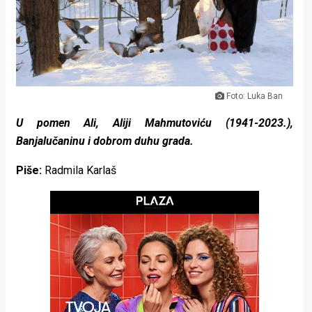
Lifestyle
Beauty
Fashion
Zdravlje
Foto: Luka Ban
U pomen Ali, Aliji Mahmutoviću (1941-2023.),
Za
Banjalučaninu i dobrom duhu grada.
stolom
Piše:
Radmila Karlaš
Život
u
pokretu
Ideje
koje