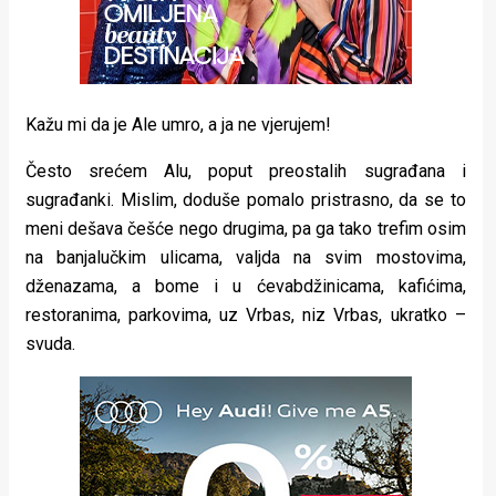
rade
Urban
Places
Kažu mi da je Ale umro, a ja ne vjerujem!
Aktivizam
Često srećem Alu, poput preostalih sugrađana i
Aktuelnosti
sugrađanki. Mislim, doduše pomalo pristrasno, da se to
meni dešava češće nego drugima, pa ga tako trefim osim
Promo
na banjalučkim ulicama, valjda na svim mostovima,
dženazama, a bome i u ćevabdžinicama, kafićima,
About
restoranima, parkovima, uz Vrbas, niz Vrbas, ukratko –
Urban
svuda.
Magazin