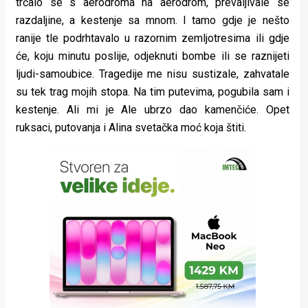
trčalo se s aerodroma na aerodrom, prevaljivale se
razdaljine, a kestenje sa mnom. I tamo gdje je nešto
ranije tle podrhtavalo u razornim zemljotresima ili gdje
će, koju minutu poslije, odjeknuti bombe ili se raznijeti
ljudi-samoubice. Tragedije me nisu sustizale, zahvatale
su tek trag mojih stopa. Na tim putevima, pogubila sam i
kestenje. Ali mi je Ale ubrzo dao kamenčiće. Opet
ruksaci, putovanja i Alina svetačka moć koja štiti.