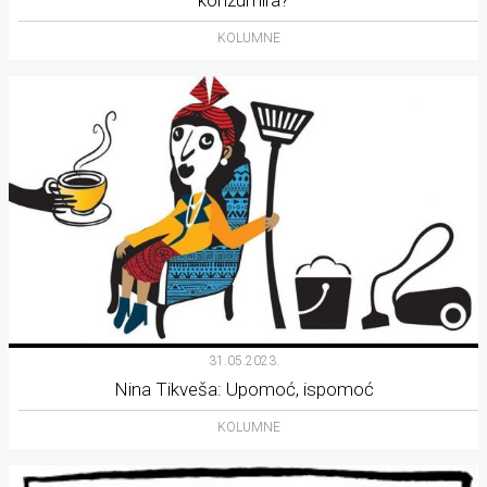
konzumira?
KOLUMNE
31.05.2023.
Nina Tikveša: Upomoć, ispomoć
KOLUMNE