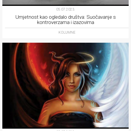
Lifestyle
05.07.2023.
Beauty
Umjetnost kao ogledalo društva: Suočavanje s
kontroverzama i izazovima
Fashion
KOLUMNE
Zdravlje
Za
stolom
Život
u
pokretu
Ideje
koje