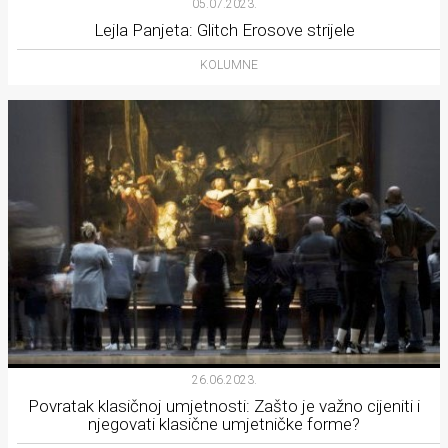
05.07.2023.
rade
Lejla Panjeta: Glitch Erosove strijele
Urban
KOLUMNE
Places
Aktivizam
Aktuelnosti
Promo
About
Urban
Magazin
26.06.2023.
Povratak klasičnoj umjetnosti: Zašto je važno cijeniti i
njegovati klasične umjetničke forme?