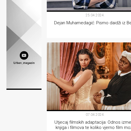
Lifestyle
25.04.2024.
Beauty
Dejan Muhamedagić: Pismo daidži iz B
Fashion
Zdravlje
KOLUMNE
Za
stolom
Život
u
pokretu
Ideje
07.04.2024.
Utjecaj filmskih adaptacija: Odnos izm
koje
knjiga i filmova te koliko vjerno film m