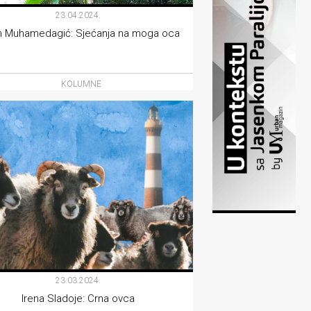
23.04.2024.
n Muhamedagić: Sjećanja na moga oca
KOLUMNE
23.03.2024.
Irena Sladoje: Crna ovca