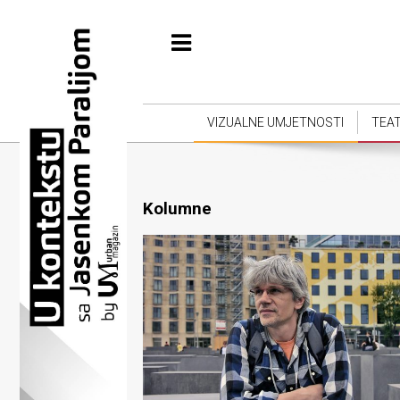
Početna
Vizualne
umjetnosti
VIZUALNE UMJETNOSTI
TEA
Teatar
Književnost
Kolumne
Muzika
Film
Intervju
Kolumne
Kultura