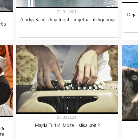
24.04.2024.
Deja
Zuhdija Karić: Umjetnost i umjetna inteligencija
eča
KOLUMNE
27.03.2024.
Majda Turkić: Može li slika ubiti?
eđu
ože