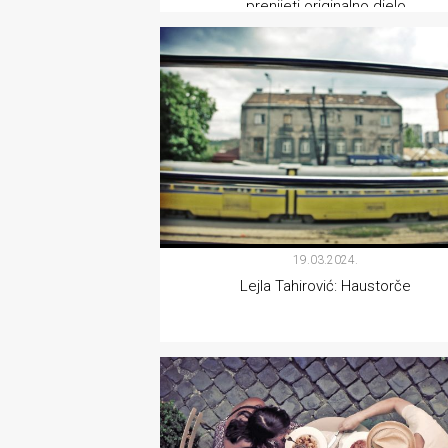
prenijeti originalno djelo
rade
FILM
Urban
Places
Aktivizam
Aktuelnosti
Promo
About
19.03.2024.
Lejla Tahirović: Haustorče
Urban
Magazin
KOLUMNE