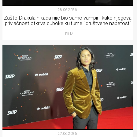
28.06.2026.
Zašto Drakula nikada nije bio samo vampir i kako njegova
privlačnost otkriva duboke kulturne i društvene napetosti
FILM
27.06.2026.