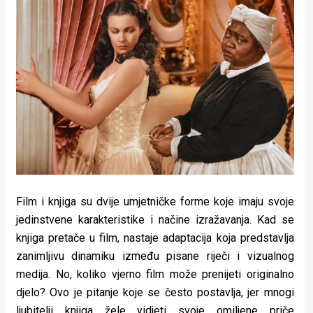
Lifestyle
Beauty
Fashion
Zdravlje
Za
stolom
Život
Film i knjiga su dvije umjetničke forme koje imaju svoje
u
jedinstvene karakteristike i načine izražavanja. Kad se
knjiga pretače u film, nastaje adaptacija koja predstavlja
pokretu
zanimljivu dinamiku između pisane riječi i vizualnog
Ideje
medija. No, koliko vjerno film može prenijeti originalno
djelo? Ovo je pitanje koje se često postavlja, jer mnogi
koje
ljubitelji knjiga žele vidjeti svoje omiljene priče