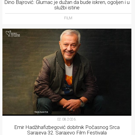
Dino Bajrović: Glumac je dužan da bude iskren, ogoljen i u
službi istine
FILM
02.08.2026.
Emir Hadžihafizbegović dobitnik Počasnog Srca
Sarajeva 32. Sarajevo Film Festivala