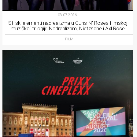
08.07.2026.
Stilski elementi nadrealizma u Guns N’ Roses filmskoj
muzičkoj trilogiji: Nadrealizam, Nietzsche i Axl Rose
FILM