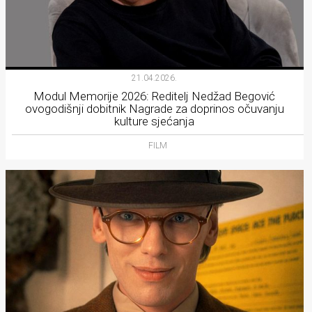
21.04.2026.
Modul Memorije 2026: Reditelj Nedžad Begović
ovogodišnji dobitnik Nagrade za doprinos očuvanju
kulture sjećanja
FILM