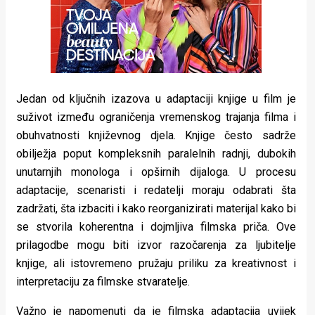
Jedan od ključnih izazova u adaptaciji knjige u film je
suživot između ograničenja vremenskog trajanja filma i
obuhvatnosti književnog djela. Knjige često sadrže
obilježja poput kompleksnih paralelnih radnji, dubokih
unutarnjih monologa i opširnih dijaloga. U procesu
adaptacije, scenaristi i redatelji moraju odabrati šta
zadržati, šta izbaciti i kako reorganizirati materijal kako bi
se stvorila koherentna i dojmljiva filmska priča. Ove
prilagodbe mogu biti izvor razočarenja za ljubitelje
knjige, ali istovremeno pružaju priliku za kreativnost i
interpretaciju za filmske stvaratelje.
Važno je napomenuti da je filmska adaptacija uvijek