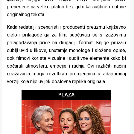
rade
prenesene na veliko platno bez gubitka suštine i dubine
originalnog teksta.
Urban
Kada redatelji, scenaristi i producenti preuzmu književno
Places
djelo i prilagode ga za film, suočavaju se s izazovima
Aktivizam
prilagođavanja priče na drugačiji format. Knjige pružaju
dublji uvid u likove, unutarnje monologe i složene opise,
Aktuelnosti
dok filmovi koriste vizualne i auditivne elemente kako bi
Promo
dočarali atmosferu, emocije i radnju. Ovi različiti načini
izražavanja mogu rezultirati promjenama u adaptiranoj
About
verziji koja nije uvijek doslovna replika originala.
Urban
Magazin