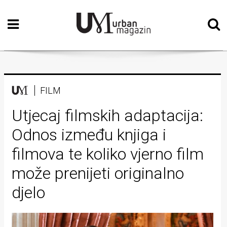
Početna
Vizualne
umjetnosti
Teatar
FILM
Književnost
Utjecaj filmskih adaptacija:
Odnos između knjiga i
Muzika
filmova te koliko vjerno film
Film
može prenijeti originalno
Intervju
djelo
Kolumne
Kultura