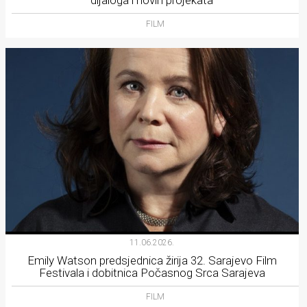
dijaloga i novih projekata
FILM
11.06.2026.
Emily Watson predsjednica žirija 32. Sarajevo Film
Festivala i dobitnica Počasnog Srca Sarajeva
FILM