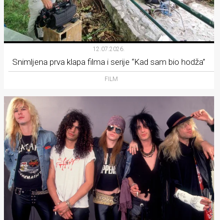
12.07.2026.
Snimljena prva klapa filma i serije “Kad sam bio hodža”
FILM