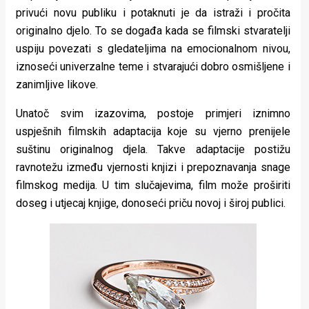
privući novu publiku i potaknuti je da istraži i pročita
originalno djelo. To se događa kada se filmski stvaratelji
uspiju povezati s gledateljima na emocionalnom nivou,
iznoseći univerzalne teme i stvarajući dobro osmišljene i
zanimljive likove.
Unatoč svim izazovima, postoje primjeri iznimno
uspješnih filmskih adaptacija koje su vjerno prenijele
suštinu originalnog djela. Takve adaptacije postižu
ravnotežu između vjernosti knjizi i prepoznavanja snage
filmskog medija. U tim slučajevima, film može proširiti
doseg i utjecaj knjige, donoseći priču novoj i široj publici.