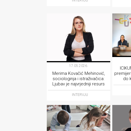
INTERVJU
17.05.2026.
ICIKUM
Merima Kovačić Mehinović,
premijer
sociologinja i istraživačica:
do 
Ljubav je najvrjedniji resurs
INTERVJU