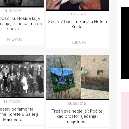
01.08.2026.
29.07.2026.
džić: Kustosica koja
Serijal Zibac: Tri konja u Hotelu
ćanje, ali ne da mu da
Kristal
spava
INTERVJU
KULTURA
13.07.2026.
08.06.2026.
 sastav parlamenta
“Trešnjeva nedjelja”: Počitelj
vine Korete u Galeriji
kao prostor sjećanja i
Manifesto
umjetnosti