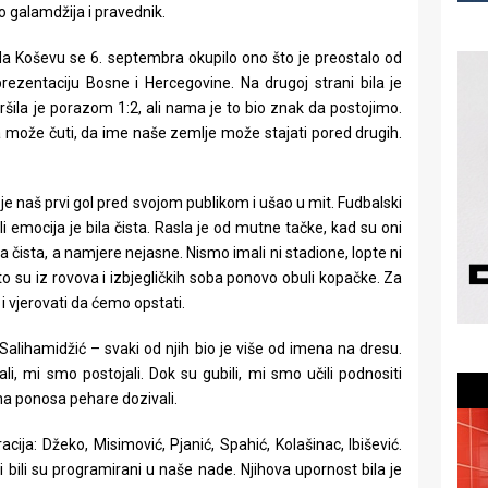
o galamdžija i pravednik.
Na Koševu se 6. septembra okupilo ono što je preostalo od
ezentaciju Bosne i Hercegovine. Na drugoj strani bila je
ila je porazom 1:2, ali nama je to bio znak da postojimo.
 može čuti, da ime naše zemlje može stajati pored drugih.
 je naš prvi gol pred svojom publikom i ušao u mit. Fudbalski
ali emocija je bila čista. Rasla je od mutne tačke, kad su oni
lika čista, a namjere nejasne. Nismo imali ni stadione, lopte ni
to su iz rovova i izbjegličkih soba ponovo obuli kopačke. Za
i i vjerovati da ćemo opstati.
, Salihamidžić – svaki od njih bio je više od imena na dresu.
rali, mi smo postojali. Dok su gubili, mi smo učili podnositi
ima ponosa pehare dozivali.
cija: Džeko, Misimović, Pjanić, Spahić, Kolašinac, Ibišević.
vi bili su programirani u naše nade. Njihova upornost bila je