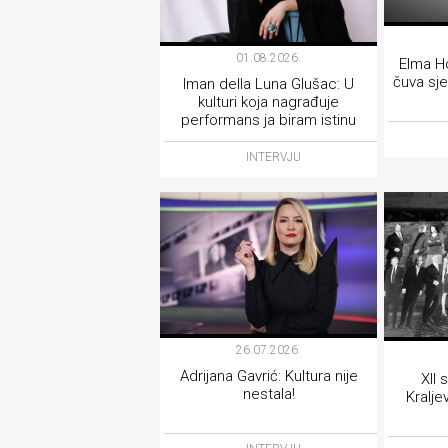
01.08.2026.
Elma Ho
čuva sje
Iman della Luna Glušac: U
kulturi koja nagrađuje
performans ja biram istinu
INTERVJU
26.07.2026.
Adrijana Gavrić: Kultura nije
XII
nestala!
Kralje