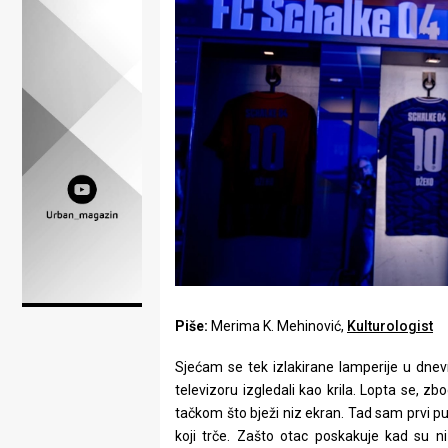
Lifestyle
Beauty
Fashion
Zdravlje
Za
stolom
Život
u
Piše:
Merima K. Mehinović,
Kulturologist
pokretu
Sjećam se tek izlakirane lamperije u dnevn
Ideje
televizoru izgledali kao krila. Lopta se, z
tačkom što bježi niz ekran. Tad sam prvi p
koje
koji trče. Zašto otac poskakuje kad su ni 