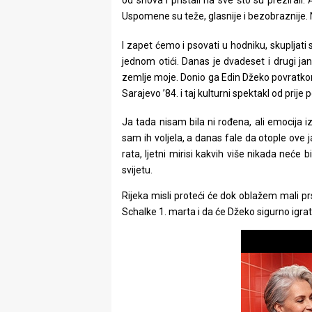
od snova i pristali na sve što su prezirali. 
Uspomene su teže, glasnije i bezobraznije. N
I zapet ćemo i psovati u hodniku, skupljati 
jednom otići. Danas je dvadeset i drugi ja
zemlje moje. Donio ga Edin Džeko povratkom
Sarajevo ’84. i taj kulturni spektakl od prije p
Ja tada nisam bila ni rođena, ali emocija i
sam ih voljela, a danas fale da otople ove 
rata, ljetni mirisi kakvih više nikada neće b
svijetu.
Rijeka misli proteći će dok oblažem mali pr
Schalke 1. marta i da će Džeko sigurno igrat