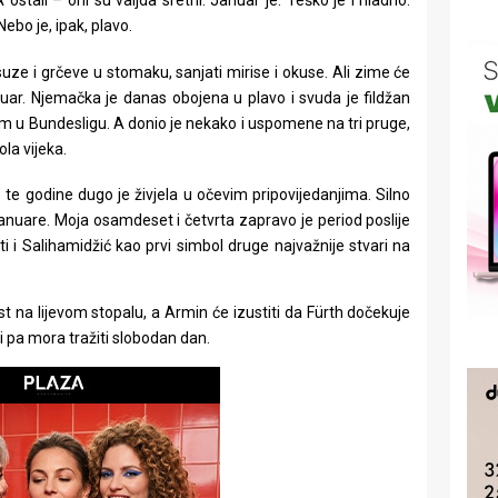
A ostali – oni su valjda sretni. Januar je. Teško je i hladno.
ebo je, ipak, plavo.
suze i grčeve u stomaku, sanjati mirise i okuse. Ali zime će
nuar. Njemačka je danas obojena u plavo i svuda je fildžan
 u Bundesligu. A donio je nekako i uspomene na tri pruge,
ola vijeka.
z te godine dugo je živjela u očevim pripovijedanjima. Silno
januare. Moja osamdeset i četvrta zapravo je period poslije
iti i Salihamidžić kao prvi simbol druge najvažnije stvari na
st na lijevom stopalu, a Armin će izustiti da Fürth dočekuje
i pa mora tražiti slobodan dan.