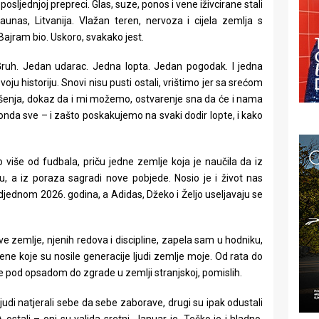
sljednjoj prepreci. Glas, suze, ponos i vene iživcirane stali
unas, Litvanija. Vlažan teren, nervoza i cijela zemlja s
ajram bio. Uskoro, svakako jest.
Gruh. Jedan udarac. Jedna lopta. Jedan pogodak. I jedna
voju historiju. Snovi nisu pusti ostali, vrištimo jer sa srećom
enja, dokaz da i mi možemo, ostvarenje sna da će i nama
 onda sve – i zašto poskakujemo na svaki dodir lopte, i kako
o više od fudbala, priču jedne zemlje koja je naučila da iz
u, a iz poraza sagradi nove pobjede. Nosio je i život nas
djednom 2026. godina, a Adidas, Džeko i Željo useljavaju se
e zemlje, njenih redova i discipline, zapela sam u hodniku,
ene koje su nosile generacije ljudi zemlje moje. Od rata do
e pod opsadom do zgrade u zemlji stranjskoj, pomislih.
ljudi natjerali sebe da sebe zaborave, drugi su ipak odustali