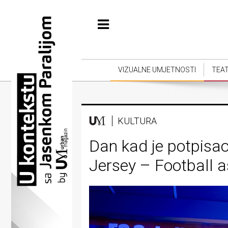
Početna
Vizualne
umjetnosti
VIZUALNE UMJETNOSTI
TEA
Teatar
Književnost
KULTURA
Muzika
Dan kad je potpisa
Film
Jersey – Football 
Intervju
Kolumne
Kultura