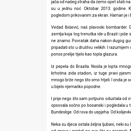
jača od našeg straha da ćemo opet stati na po
su u jednu noć. Oktobar 2013. godine. Ka
pogledom prikovanim za ekran. Haman je i B
Vedad Ibišević, naš plavooki bombarder. 
zemlja koja tog trenutka ide u Brazil i piše s
ne znamo. Povratak daha nakon dugog guš
pripadati sto u društvu velikih. I razumijem
ponos prelije tijelo kao topla glazura.
Iz pepela do Brazila. Nosila je lopta mnog
krhotina zida stadion, iz tuge pravi pjesm
mnogo brže nego što smo htjeli. I onda je o
u bijelo njemačko popodne.
I prije nego što sam potpuno odustala od ov
opsovala sočno po bosanski i pogledala u t
Bundeslige. Od rova do uspjeha. Od kolijevk
Neka su djeca ostala željna ljubavi, neki su 