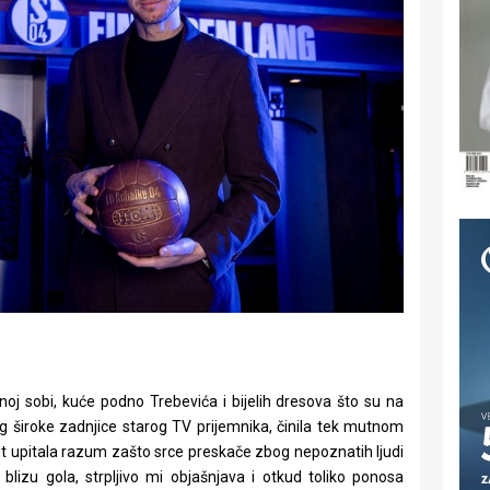
oj sobi, kuće podno Trebevića i bijelih dresova što su na
bog široke zadnjice starog TV prijemnika, činila tek mutnom
ut upitala razum zašto srce preskače zbog nepoznatih ljudi
blizu gola, strpljivo mi objašnjava i otkud toliko ponosa