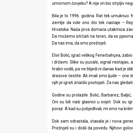
umornom čovjeku? A nije on bio strpljiv neg
rade
Bila je to 1996. godina. Rat tek umuknuo. 
Urban
zemlje da vide ono što tek nastaje – Repr
Places
Hrvatska. Naša prva domaća utakmica završ
Da možemo istrčati na teren, da se pjesma
Aktivizam
Da nas ima, da smo preživjeli.
Aktuelnosti
Elvir Bolić, igrač velikog Fenerbahçea, zabio
i državni. Slike su pucale, signal nestajao, 
Promo
hrabri vodili, pa ne blijedi ni danas kad je s
dresove čestite. Ali imali smo ljude – one š
About
njih je igrati značilo postojati. Za nas gledat
Urban
Godine su prolazile. Bolić, Barbarez, Baljić
Magazin
Oni su bili naši glasnici u svijet. Dok su ig
poraz. A kad su pobjeđivali, mi smo na kril
Dok sam odrastala, stasala je i nova genera
Preživjeli su i došli da povedu. Njihovi golo