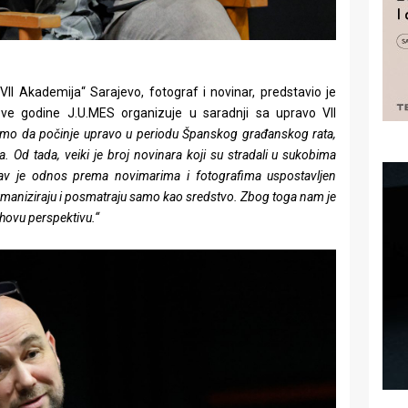
„VII Akademija“ Sarajevo, fotograf i novinar, predstavio je
ove godine J.U.MES organizuje u saradnji sa upravo VII
mo da počinje upravo u periodu Španskog građanskog rata,
a. Od tada, veiki je broj novinara koji su stradali u sukobima
akav je odnos prema novimarima i fotografima uspostavljen
ehumaniziraju i posmatraju samo kao sredstvo. Zbog toga nam je
jihovu perspektivu.“