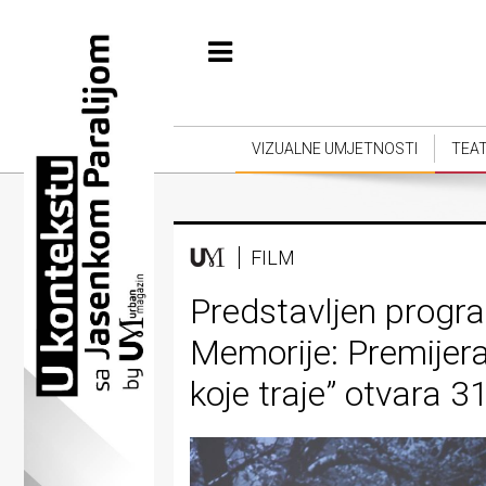
Početna
Vizualne
umjetnosti
VIZUALNE UMJETNOSTI
TEA
Teatar
Književnost
FILM
Muzika
Predstavljen progr
Film
Memorije: Premijera
Intervju
koje traje” otvara 3
Kolumne
Kultura