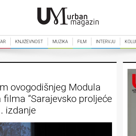
TAR
KNJIŽEVNOST
MUZIKA
FILM
INTERVJU
KOLU
am ovogodišnjeg Modula
 filma “Sarajevsko proljeće
1. izdanje