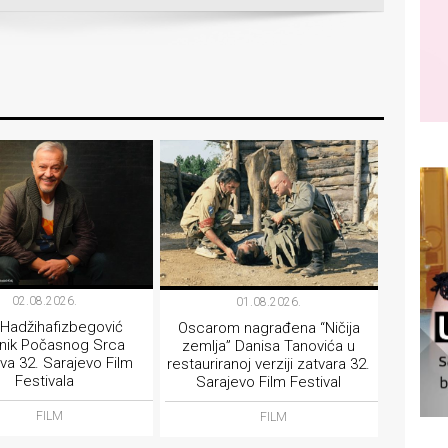
02.08.2026.
01.08.2026.
 Hadžihafizbegović
Oscarom nagrađena “Ničija
tnik Počasnog Srca
zemlja” Danisa Tanovića u
va 32. Sarajevo Film
restauriranoj verziji zatvara 32.
Festivala
Sarajevo Film Festival
FILM
FILM