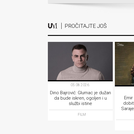
PROČITAJTE JOŠ
05.08.2026.
Dino Bajrović: Glumac je dužan
Emir
da bude iskren, ogoljen i u
dobi
službi istine
Saraje
FILM