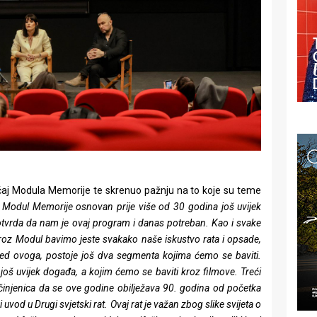
ačaj Modula Memorije te skrenuo pažnju na to koje su teme
e Modul Memorije osnovan prije više od 30 godina još uvijek
t, potvrda da nam je ovaj program i danas potreban. Kao i svake
roz Modul bavimo jeste svakako naše iskustvo rata i opsade,
ored ovoga, postoje još dva segmenta kojima ćemo se baviti.
još uvijek događa, a kojim ćemo se baviti kroz filmove. Treći
njenica da se ove godine obilježava 90. godina od početka
uvod u Drugi svjetski rat. Ovaj rat je važan zbog slike svijeta o