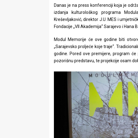
rade
Danas je na press konferenciji koja je odr
izdanja kulturološkog programa Modula
Urban
Kreševljaković, direktor J.U. MES i umjetnič
Fondacije „VII Akademija“ Sarajevo i Hana B
Places
Modul Memorije će ove godine biti otvor
Aktivizam
„Sarajevsko proljeće koje traje“. Tradiciona
godine. Pored ove premijere, program će pr
Aktuelnosti
pozorišnu predstavu, te projekcije osam d
Promo
About
Urban
Magazin