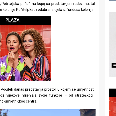
očiteljska priča“, na kojoj su predstavljeni radovi nastali
kolonije Počitelj, kao i odabrana djela iz fundusa kolonije.
 Počitelj danas predstavlja prostor u kojem se umjetnost i
 kroz vijekove mijenjala svoje funkcije – od strateškog i
o-umjetničkog centra.