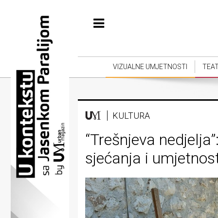
Početna
Vizualne
umjetnosti
VIZUALNE UMJETNOSTI
TEA
Teatar
Književnost
KULTURA
Muzika
“Trešnjeva nedjelja”
Film
sjećanja i umjetnost
Intervju
Kolumne
Kultura