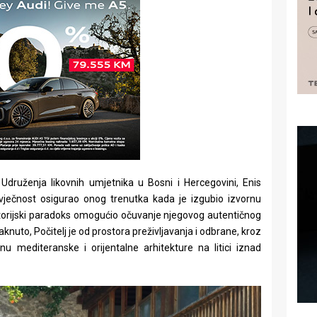
 Udruženja likovnih umjetnika u Bosni i Hercegovini, Enis
„vječnost osigurao onog trenutka kada je izgubio izvornu
istorijski paradoks omogućio očuvanje njegovog autentičnog
knuto, Počitelj je od prostora preživljavanja i odbrane, kroz
nu mediteranske i orijentalne arhitekture na litici iznad