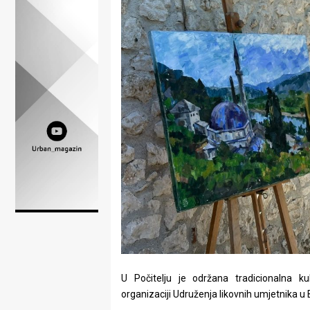
Lifestyle
Beauty
Fashion
Zdravlje
Za
stolom
Život
u
pokretu
Ideje
U Počitelju je održana tradicionalna ku
koje
organizaciji Udruženja likovnih umjetnika u 