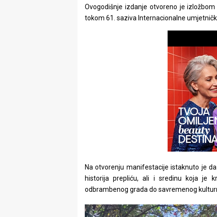
rade
Ovogodišnje izdanje otvoreno je izložbom „P
tokom 61. saziva Internacionalne umjetničke 
Urban
Places
Aktivizam
Aktuelnosti
Promo
About
Urban
Magazin
Na otvorenju manifestacije istaknuto je da
historija prepliću, ali i sredinu koja je
odbrambenog grada do savremenog kulturn