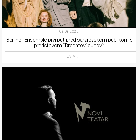
03.08.2026.
Berliner Ensemble prvi put pred sarajevskom publikom s
predstavom “Brechtovi duhovi”
TEATAR