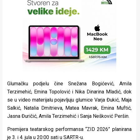
Glumačku podjelu čine Snežana Bogićević, Amila
Terzimehić, Emina Topolović i Nika Dinarina Mladić, dok
se u video materijalu pojavljuju glumice Varja Đukić, Maja
Salkić, Natalia Dmitrieva, Matea Mavrak, Emina Muftić,
Jasna Đuričić, Amila Terzimehić i Sanja Nešković Peršin.
Premijera teatarskog performansa “ZID 2026” planirana
je 3. i 4. jula u 20:00 sati u SARTR-u.