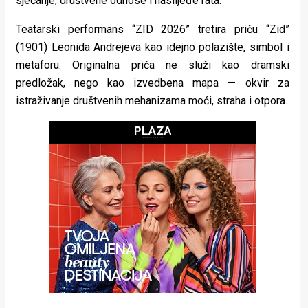
sjećanje, društvene odnose i naslijeđe rata.
rade
Teatarski performans “ZID 2026” tretira priču “Zid”
Urban
(1901) Leonida Andrejeva kao idejno polazište, simbol i
metaforu. Originalna priča ne služi kao dramski
Places
predložak, nego kao izvedbena mapa — okvir za
Aktivizam
istraživanje društvenih mehanizama moći, straha i otpora.
Aktuelnosti
Promo
About
Urban
Magazin