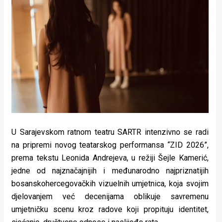
Lifestyle
Beauty
Fashion
Zdravlje
Za
stolom
Život
U Sarajevskom ratnom teatru SARTR intenzivno se radi
na pripremi novog teatarskog performansa “ZID 2026”,
u
prema tekstu Leonida Andrejeva, u režiji Šejle Kamerić,
pokretu
jedne od najznačajnijih i međunarodno najpriznatijih
bosanskohercegovačkih vizuelnih umjetnica, koja svojim
Ideje
djelovanjem već decenijama oblikuje savremenu
umjetničku scenu kroz radove koji propituju identitet,
koje