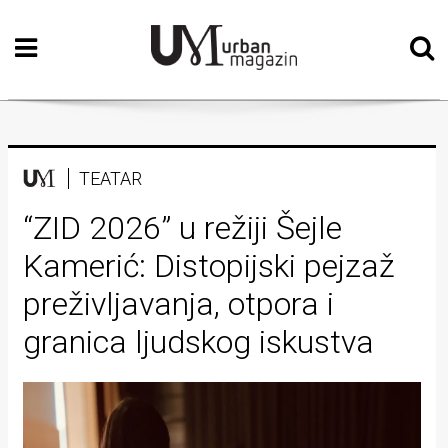
Početna
Vizualne
umjetnosti
Teatar
TEATAR
Književnost
“ZID 2026” u režiji Šejle
Kamerić: Distopijski pejzaž
Muzika
preživljavanja, otpora i
Film
granica ljudskog iskustva
Intervju
Kolumne
Kultura