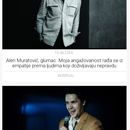
15.06.2026.
Alen Muratović, glumac: Moja angažovanost rađa se iz
empatije prema ljudima koji doživljavaju nepravdu
INTERVJU