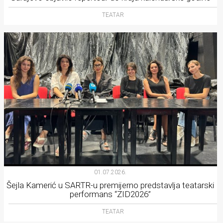
TEATAR
01.07.2026.
Šejla Kamerić u SARTR-u premijerno predstavlja teatarski
performans “ZID2026”
TEATAR