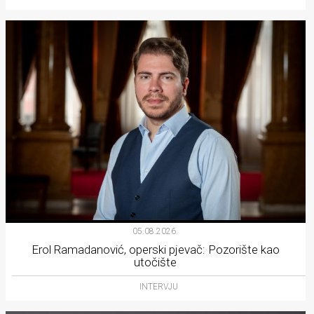
05.08.2026.
Erol Ramadanović, operski pjevač: Pozorište kao
utočište
INTERVJU