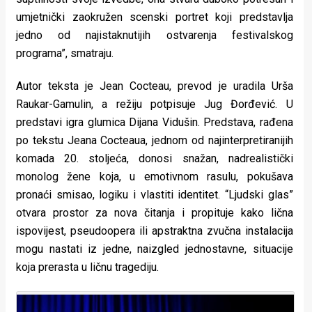
umjetnički zaokružen scenski portret koji predstavlja
jedno od najistaknutijih ostvarenja festivalskog
programa”, smatraju.
Autor teksta je Jean Cocteau, prevod je uradila Urša
Raukar-Gamulin, a režiju potpisuje Jug Đorđević. U
predstavi igra glumica Dijana Vidušin. Predstava, rađena
po tekstu Jeana Cocteaua, jednom od najinterpretiranijih
komada 20. stoljeća, donosi snažan, nadrealistički
monolog žene koja, u emotivnom rasulu, pokušava
pronaći smisao, logiku i vlastiti identitet. “Ljudski glas”
otvara prostor za nova čitanja i propituje kako lična
ispovijest, pseudoopera ili apstraktna zvučna instalacija
mogu nastati iz jedne, naizgled jednostavne, situacije
koja prerasta u ličnu tragediju.