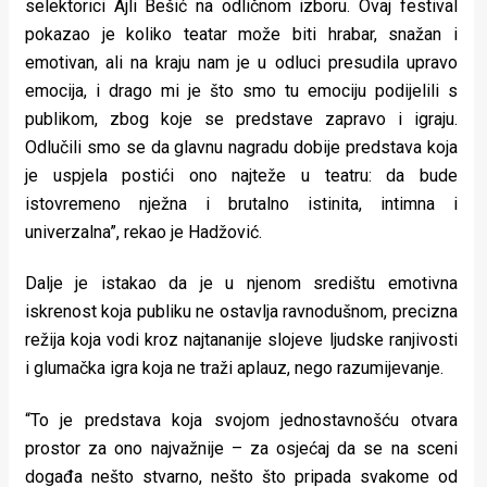
selektorici Ajli Bešić na odličnom izboru. Ovaj festival
pokazao je koliko teatar može biti hrabar, snažan i
emotivan, ali na kraju nam je u odluci presudila upravo
emocija, i drago mi je što smo tu emociju podijelili s
publikom, zbog koje se predstave zapravo i igraju.
Odlučili smo se da glavnu nagradu dobije predstava koja
je uspjela postići ono najteže u teatru: da bude
istovremeno nježna i brutalno istinita, intimna i
univerzalna”, rekao je Hadžović.
Dalje je istakao da je u njenom središtu emotivna
iskrenost koja publiku ne ostavlja ravnodušnom, precizna
režija koja vodi kroz najtananije slojeve ljudske ranjivosti
i glumačka igra koja ne traži aplauz, nego razumijevanje.
“To je predstava koja svojom jednostavnošću otvara
prostor za ono najvažnije – za osjećaj da se na sceni
događa nešto stvarno, nešto što pripada svakome od