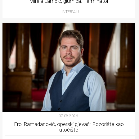
Mirela Lambić, glumica: Terminator
INTERVJU
07.08.2026.
Erol Ramadanović, operski pjevač: Pozorište kao
utočište