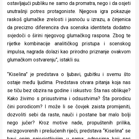
ostavljajući publiku ne samo da promatra, nego i da osjeti
unutrašnji potres protagoniste. Njegova igra pokazuje
raskoš glumačke zrelosti i jasnoću u izrazu, a činjenica
da precizno diferencira dva scenska identiteta dodatno
svjedoči o širini njegovog glumačkog raspona. Zbog te
rijetke kombinacije analitičkog pristupa i scenskog
impulsa, nagrada dolazi kao prirodno priznanje ovakvom
glumačkom ostvarenju”, istakli su.
“Kiselina” je predstava o ljubavi, gubitku i svemu što
ostaje među ljudima. Predstava otvara pitanja koja nas
se tiču bez obzira na godine i iskustvo: Šta nas oblikuje?
Kako živimo s prisustvima i odsustvima? Šta porodicu
čini porodicom? I može li se čovjek zaista promijeniti,
dozvoliti sebi da raste, nauči i postane bar malo bolji
nego jučer? Kroz motive nade, propuštenih prilika,
neizgovorenih i prešućenih riječi, predstava “Kiselina” se
bavi onim najosjetljivijim u nama: odnosima koji nas