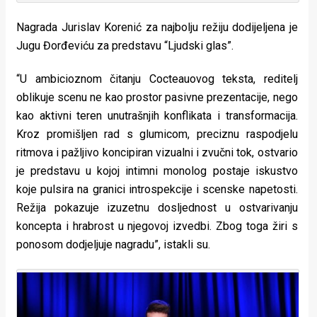
Nagrada Jurislav Korenić za najbolju režiju dodijeljena je
Jugu Đorđeviću za predstavu “Ljudski glas”.
“U ambicioznom čitanju Cocteauovog teksta, reditelj
oblikuje scenu ne kao prostor pasivne prezentacije, nego
kao aktivni teren unutrašnjih konflikata i transformacija.
Kroz promišljen rad s glumicom, preciznu raspodjelu
ritmova i pažljivo koncipiran vizualni i zvučni tok, ostvario
je predstavu u kojoj intimni monolog postaje iskustvo
koje pulsira na granici introspekcije i scenske napetosti.
Režija pokazuje izuzetnu dosljednost u ostvarivanju
koncepta i hrabrost u njegovoj izvedbi. Zbog toga žiri s
ponosom dodjeljuje nagradu”, istakli su.