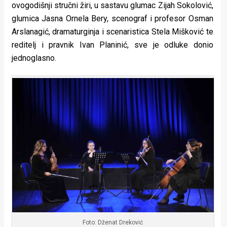
ovogodišnji stručni žiri, u sastavu glumac Zijah Sokolović,
rade
glumica Jasna Ornela Bery, scenograf i profesor Osman
Urban
Arslanagić, dramaturginja i scenaristica Stela Mišković te
reditelj i pravnik Ivan Planinić, sve je odluke donio
Places
jednoglasno.
Aktivizam
Aktuelnosti
Promo
About
Urban
Magazin
Foto: Dženat Dreković