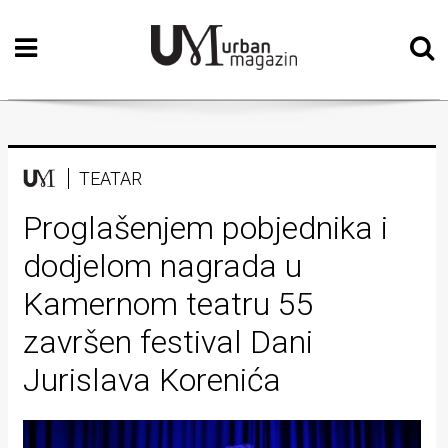
Početna
Vizualne
umjetnosti
Teatar
TEATAR
Književnost
Proglašenjem pobjednika i
dodjelom nagrada u
Muzika
Kamernom teatru 55
Film
završen festival Dani
Intervju
Jurislava Korenića
Kolumne
Kultura