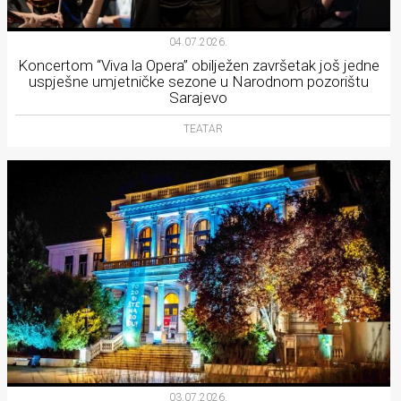
04.07.2026.
Koncertom “Viva la Opera” obilježen završetak još jedne
uspješne umjetničke sezone u Narodnom pozorištu
Sarajevo
TEATAR
03.07.2026.