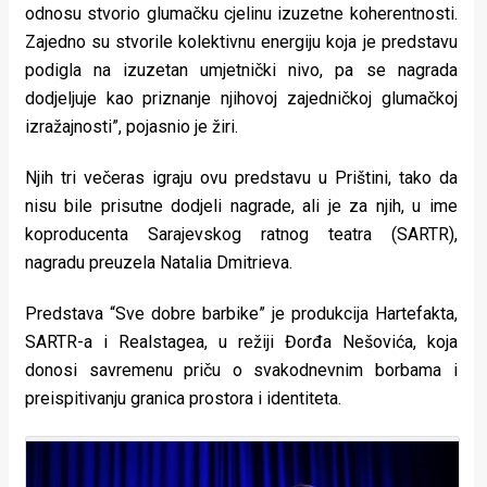
odnosu stvorio glumačku cjelinu izuzetne koherentnosti.
Zajedno su stvorile kolektivnu energiju koja je predstavu
podigla na izuzetan umjetnički nivo, pa se nagrada
dodjeljuje kao priznanje njihovoj zajedničkoj glumačkoj
izražajnosti”, pojasnio je žiri.
Njih tri večeras igraju ovu predstavu u Prištini, tako da
nisu bile prisutne dodjeli nagrade, ali je za njih, u ime
koproducenta Sarajevskog ratnog teatra (SARTR),
nagradu preuzela Natalia Dmitrieva.
Predstava “Sve dobre barbike” je produkcija Hartefakta,
SARTR-a i Realstagea, u režiji Đorđa Nešovića, koja
donosi savremenu priču o svakodnevnim borbama i
preispitivanju granica prostora i identiteta.