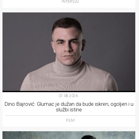
INTERVJU
07.08.2026.
Dino Bajrović: Glumac je dužan da bude iskren, ogoljen i u
službi istine
FILM