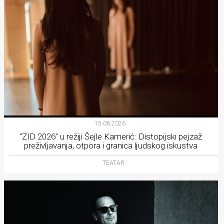
15.06.2026.
“ZID 2026” u režiji Šejle Kamerić: Distopijski pejzaž
preživljavanja, otpora i granica ljudskog iskustva
TEATAR