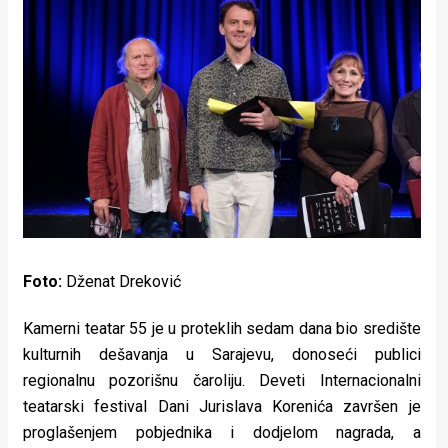
Lifestyle
Beauty
Fashion
Zdravlje
Za
stolom
Život
Foto:
Dženat Dreković
u
Kamerni teatar 55 je u proteklih sedam dana bio središte
pokretu
kulturnih dešavanja u Sarajevu, donoseći publici
regionalnu pozorišnu čaroliju. Deveti Internacionalni
Ideje
teatarski festival Dani Jurislava Korenića završen je
koje
proglašenjem pobjednika i dodjelom nagrada, a