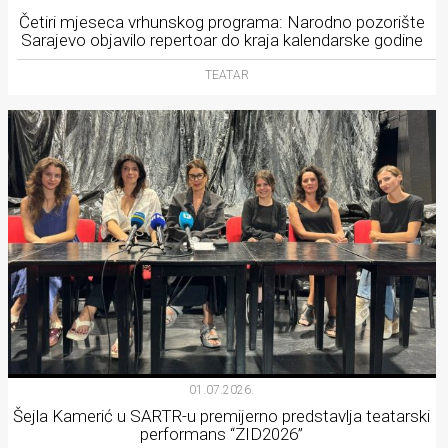
Četiri mjeseca vrhunskog programa: Narodno pozorište
Sarajevo objavilo repertoar do kraja kalendarske godine
TEATAR
01.07.2026.
Šejla Kamerić u SARTR-u premijerno predstavlja teatarski
performans “ZID2026”