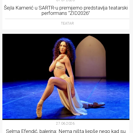
01.07.2026.
Šejla Kamerić u SARTR-u premijerno predstavlja teatarski
performans “ZID2026”
TEATAR
27.06.2026.
Selma Efendić, balerina: Nema ništa ljepše nego kad su