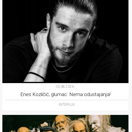
03.08.2026.
Enes Kozličić, glumac: Nema odustajanja!
INTERVJU