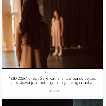
15.06.2026.
“ZID 2026” u režiji Šejle Kamerić: Distopijski pejzaž
preživljavanja, otpora i granica ljudskog iskustva
TEATAR