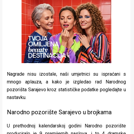
rade
Urban
Places
Aktivizam
Aktuelnosti
Promo
Nagrade nisu izostale, naši umjetnici su ispraćani s
About
mnogo aplauza, a kako je izgledao rad Narodnog
pozorišta Sarajevo kroz statističke podatke pogledajte u
Urban
nastavku.
Magazin
Narodno pozorište Sarajevo u brojkama
U prethodnoj kalendarskoj godini Narodno pozorište
produciralo je 9 premijernih naslova, i to 4 dramske