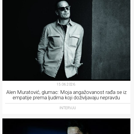
15.06.2026.
Alen Muratović, glumac: Moja angažovanost rađa se iz
empatije prema ljudima koji doživljavaju nepravdu
INTERVJU