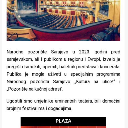
Lifestyle
Beauty
Fashion
Zdravlje
Za
Narodno pozorište Sarajevo u 2023. godini pred
sarajevskom, ali i publikom u regionu i Evropi, izvelo je
stolom
pregršt dramskih, opernih, baletnih predstava i koncerata.
Publika je mogla uživati u specijalnim programima
Život
Narodnog pozorišta Sarajevo „Kultura na ulice!“ i
u
„Pozorište na kućnoj adresi“.
pokretu
Ugostili smo umjetnike eminentnih teatara, bili domaćini
brojnim festivalima i događajima.
Ideje
koje