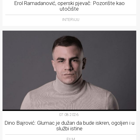
Erol Ramadanović, operski pjevač: Pozorište kao
utočište
INTERVJU
07.08.2026.
Dino Bajrović: Glumac je dužan da bude iskren, ogoljen i u
službi istine
FILM