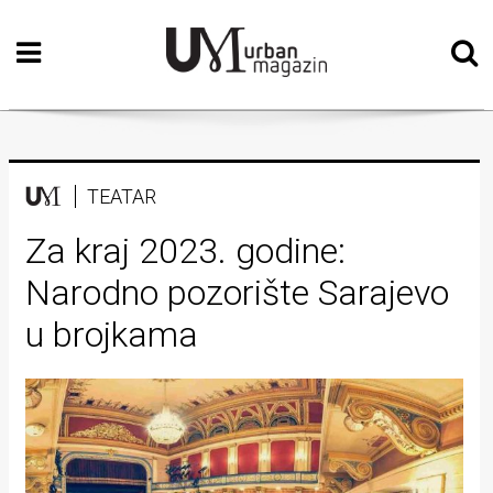
Početna
Vizualne
umjetnosti
Teatar
TEATAR
Književnost
Za kraj 2023. godine:
Narodno pozorište Sarajevo
Muzika
u brojkama
Film
Intervju
Kolumne
Kultura