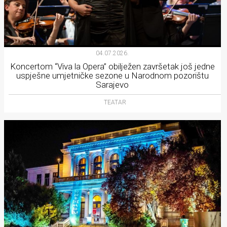
04.07.2026.
Koncertom “Viva la Opera” obilježen završetak još jedne
uspješne umjetničke sezone u Narodnom pozorištu
Sarajevo
TEATAR