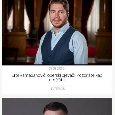
05.08.2026.
Erol Ramadanović, operski pjevač: Pozorište kao
utočište
INTERVJU