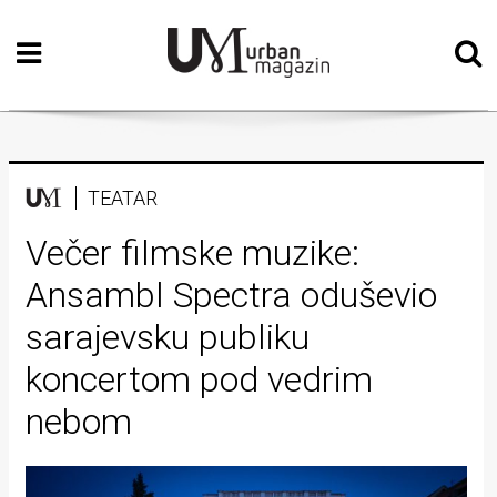
Početna
Vizualne
umjetnosti
Teatar
TEATAR
Književnost
Večer filmske muzike:
Ansambl Spectra oduševio
Muzika
sarajevsku publiku
Film
koncertom pod vedrim
Intervju
nebom
Kolumne
Kultura