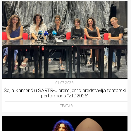
01.07.2026.
Šejla Kamerić u SARTR-u premijerno predstavlja teatarski
performans “ZID2026”
TEATAR