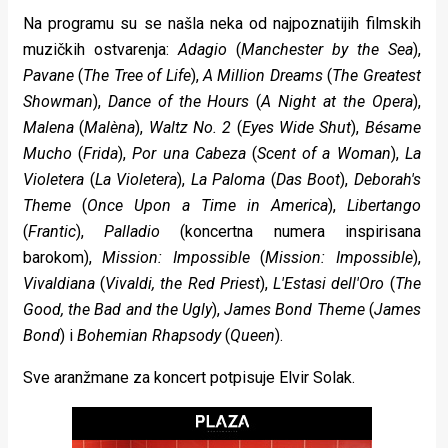
Na programu su se našla neka od najpoznatijih filmskih
muzičkih ostvarenja:
Adagio
(
Manchester by the Sea
),
Pavane
(
The Tree of Life
),
A Million Dreams
(
The Greatest
Showman
),
Dance of the Hours
(
A Night at the Opera
),
Malena
(
Malèna
),
Waltz No. 2
(
Eyes Wide Shut
),
Bésame
Mucho
(
Frida
),
Por una Cabeza
(
Scent of a Woman
),
La
Violetera
(
La Violetera
),
La Paloma
(
Das Boot
),
Deborah's
Theme
(
Once Upon a Time in America
),
Libertango
(
Frantic
),
Palladio
(koncertna numera inspirisana
barokom),
Mission: Impossible
(
Mission: Impossible
),
Vivaldiana
(
Vivaldi, the Red Priest
),
L'Estasi dell'Oro
(
The
Good, the Bad and the Ugly
),
James Bond Theme
(
James
Bond
) i
Bohemian Rhapsody
(
Queen
).
Sve aranžmane za koncert potpisuje Elvir Solak.