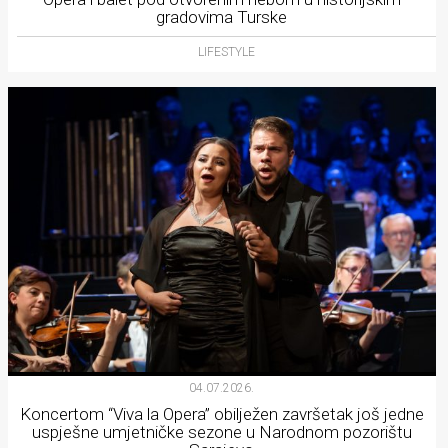
gradovima Turske
LIFESTYLE
04.07.2026.
Koncertom “Viva la Opera” obilježen završetak još jedne
uspješne umjetničke sezone u Narodnom pozorištu