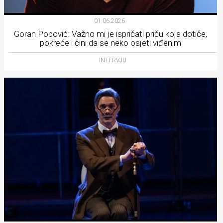
01.06.2026.
Goran Popović: Važno mi je ispričati priču koja dotiče,
pokreće i čini da se neko osjeti viđenim
INTERVJU