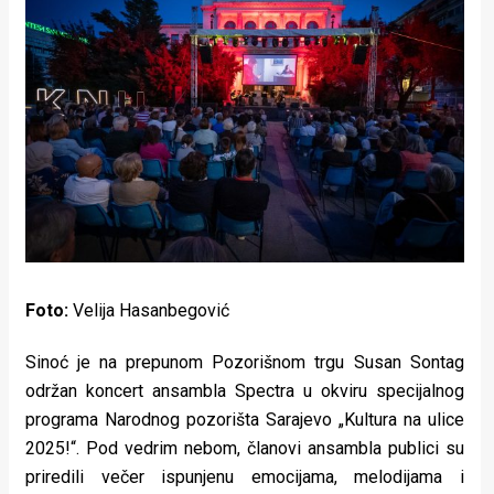
Lifestyle
Beauty
Fashion
Zdravlje
Za
stolom
Život
Foto:
Velija Hasanbegović
u
Sinoć je na prepunom Pozorišnom trgu Susan Sontag
pokretu
održan koncert ansambla Spectra u okviru specijalnog
programa Narodnog pozorišta Sarajevo „Kultura na ulice
Ideje
2025!“. Pod vedrim nebom, članovi ansambla publici su
koje
priredili večer ispunjenu emocijama, melodijama i