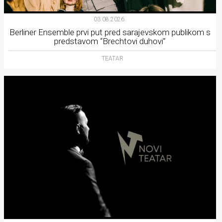
03.08.2026.
Berliner Ensemble prvi put pred sarajevskom publikom s
predstavom “Brechtovi duhovi”
TEATAR