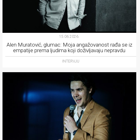
15.06.2026.
Alen Muratović, glumac: Moja angažovanost rađa se iz
empatije prema ljudima koji doživljavaju nepravdu
INTERVJU