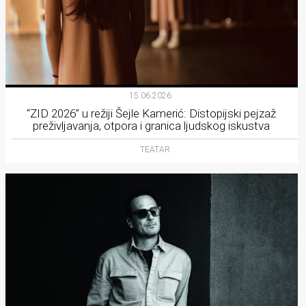
15.06.2026.
“ZID 2026” u režiji Šejle Kamerić: Distopijski pejzaž
preživljavanja, otpora i granica ljudskog iskustva
TEATAR