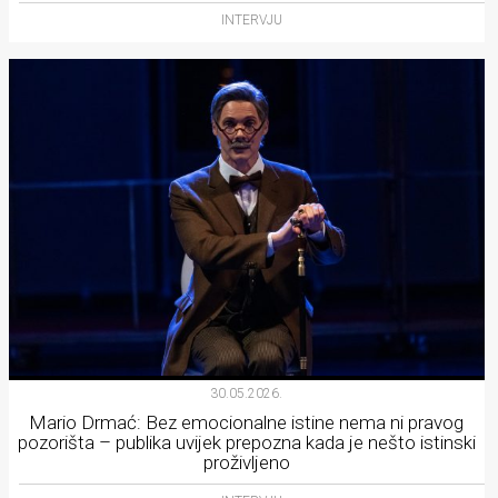
INTERVJU
30.05.2026.
Mario Drmać: Bez emocionalne istine nema ni pravog
pozorišta – publika uvijek prepozna kada je nešto istinski
proživljeno