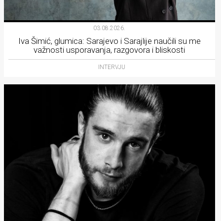
03.08.2026.
Iva Šimić, glumica: Sarajevo i Sarajlije naučili su me
važnosti usporavanja, razgovora i bliskosti
INTERVJU