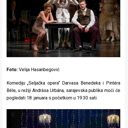
Lifestyle
Beauty
Fashion
Zdravlje
Za
stolom
Foto:
Velija Hasanbegović
Život
Komediju „Seljačka opera“ Darvasa Benedeka i Pintéra
u
Béle, u režiji Andrása Urbána, sarajevska publika moći će
pokretu
pogledati 18. januara s početkom u 19:30 sati.
Ideje
koje