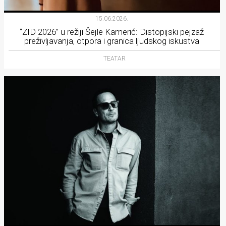
15.06.2026.
“ZID 2026” u režiji Šejle Kamerić: Distopijski pejzaž
preživljavanja, otpora i granica ljudskog iskustva
TEATAR