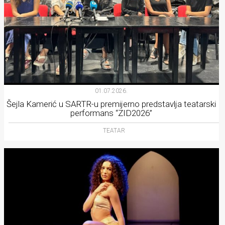
01.07.2026.
Šejla Kamerić u SARTR-u premijerno predstavlja teatarski
performans “ZID2026”
TEATAR