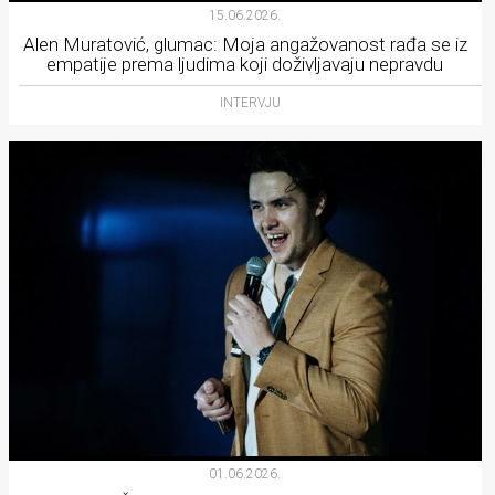
15.06.2026.
Alen Muratović, glumac: Moja angažovanost rađa se iz
empatije prema ljudima koji doživljavaju nepravdu
INTERVJU
01.06.2026.