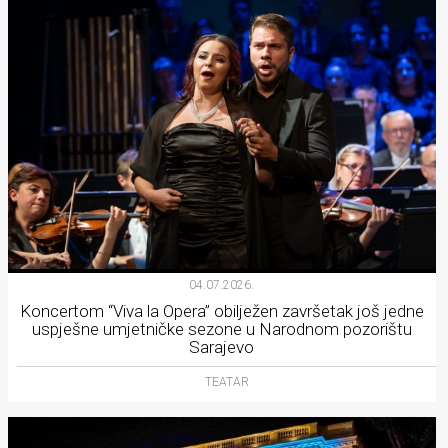
04.07.2026.
Koncertom “Viva la Opera” obilježen završetak još jedne
uspješne umjetničke sezone u Narodnom pozorištu
Sarajevo
TEATAR