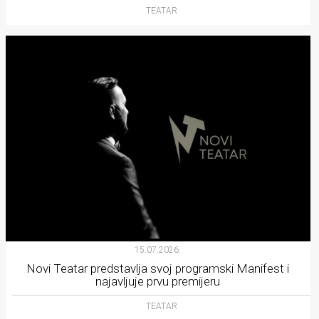
TEATAR
15.07.2026.
Novi Teatar predstavlja svoj programski Manifest i
najavljuje prvu premijeru
TEATAR