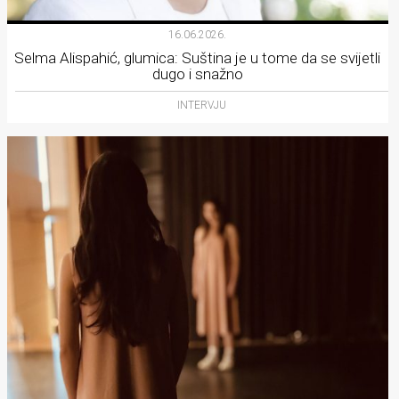
16.06.2026.
Selma Alispahić, glumica: Suština je u tome da se svijetli
dugo i snažno
INTERVJU