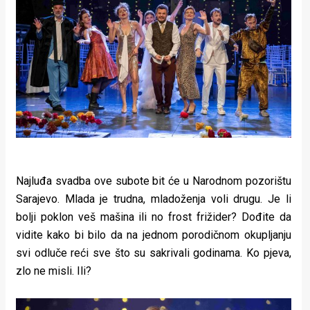
rade
Urban
Places
Aktivizam
Aktuelnosti
Promo
About
Najluđa svadba ove subote bit će u Narodnom pozorištu
Sarajevo. Mlada je trudna, mladoženja voli drugu. Je li
Urban
bolji poklon veš mašina ili no frost frižider? Dođite da
vidite kako bi bilo da na jednom porodičnom okupljanju
Magazin
svi odluče reći sve što su sakrivali godinama. Ko pjeva,
zlo ne misli. Ili?