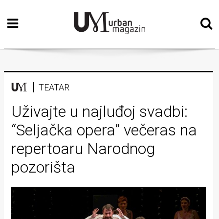
Početna
Vizualne
umjetnosti
Teatar
TEATAR
Književnost
Uživajte u najluđoj svadbi:
“Seljačka opera” večeras na
Muzika
repertoaru Narodnog
Film
pozorišta
Intervju
Kolumne
Kultura