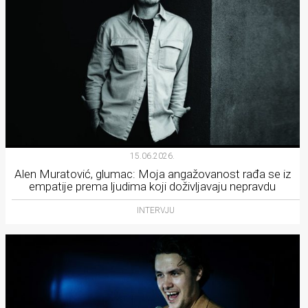
15.06.2026.
Alen Muratović, glumac: Moja angažovanost rađa se iz
empatije prema ljudima koji doživljavaju nepravdu
INTERVJU