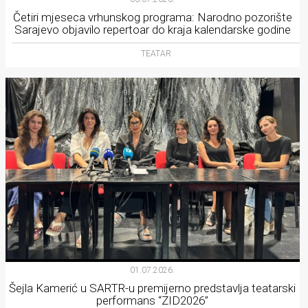
Četiri mjeseca vrhunskog programa: Narodno pozorište
Sarajevo objavilo repertoar do kraja kalendarske godine
TEATAR
01.07.2026.
Šejla Kamerić u SARTR-u premijerno predstavlja teatarski
performans “ZID2026”