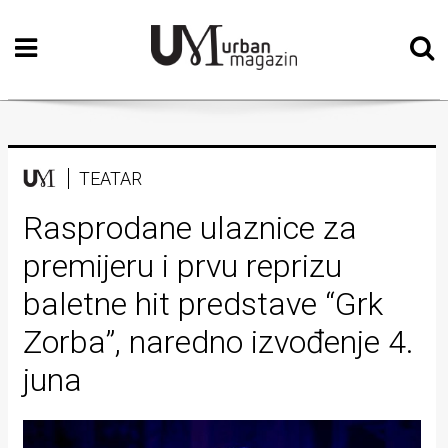
Početna
Vizualne
umjetnosti
Teatar
TEATAR
Književnost
Rasprodane ulaznice za
premijeru i prvu reprizu
Muzika
baletne hit predstave “Grk
Film
Zorba”, naredno izvođenje 4.
Intervju
juna
Kolumne
Kultura