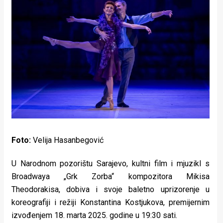
Lifestyle
Beauty
Fashion
Zdravlje
Za
stolom
Život
Foto:
Velija Hasanbegović
u
U Narodnom pozorištu Sarajevo, kultni film i mjuzikl s
pokretu
Broadwaya „Grk Zorba“ kompozitora Mikisa
Theodorakisa, dobiva i svoje baletno uprizorenje u
Ideje
koreografiji i režiji Konstantina Kostjukova, premijernim
koje
izvođenjem 18. marta 2025. godine u 19:30 sati.