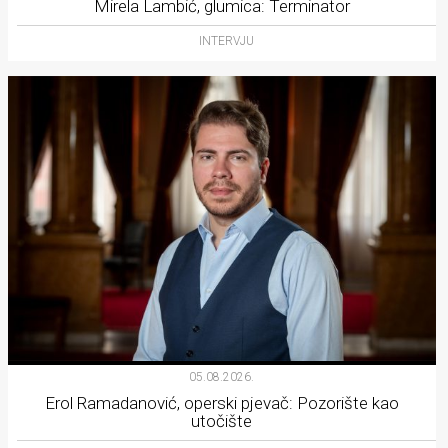
Mirela Lambić, glumica: Terminator
INTERVJU
05.08.2026.
Erol Ramadanović, operski pjevač: Pozorište kao
utočište