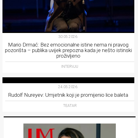
30.05.2026.
Mario Drmać: Bez emocionalne istine nema ni pravog
pozorišta – publika uvijek prepozna kada je nešto istinski
proživljeno
INTERVJU
24.05.2026.
Rudolf Nureyev: Umjetnik koji je promijenio lice baleta
TEATAR