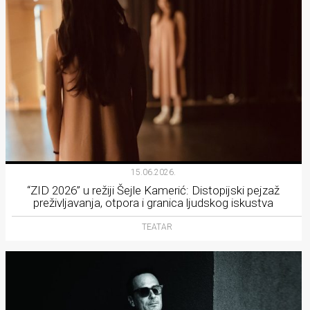
15.06.2026.
“ZID 2026” u režiji Šejle Kamerić: Distopijski pejzaž
preživljavanja, otpora i granica ljudskog iskustva
TEATAR