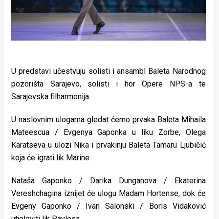
U predstavi učestvuju solisti i ansambl Baleta Narodnog
pozorišta Sarajevo, solisti i hor Opere NPS-a te
Sarajevska filharmonija.
U naslovnim ulogama gledat ćemo prvaka Baleta Mihaila
Mateescua / Evgenya Gaponka u liku Zorbe, Olega
Karatseva u ulozi Nika i prvakinju Baleta Tamaru Ljubičić
koja će igrati lik Marine.
Nataša Gaponko / Darika Dunganova / Ekaterina
Vereshchagina iznijet će ulogu Madam Hortense, dok će
Evgeny Gaponko / Ivan Salonski / Boris Vidaković
utjeloviti lik Pavlosa.