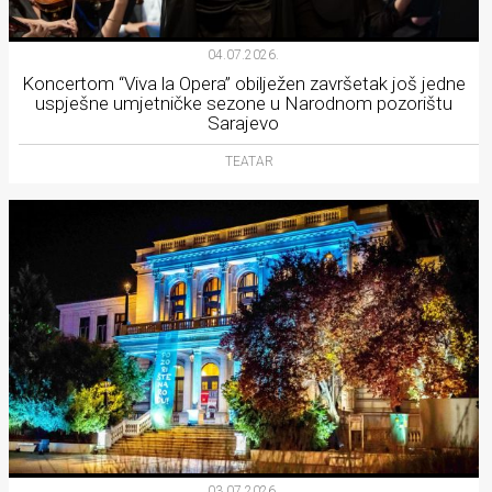
04.07.2026.
Koncertom “Viva la Opera” obilježen završetak još jedne
uspješne umjetničke sezone u Narodnom pozorištu
Sarajevo
TEATAR
03.07.2026.