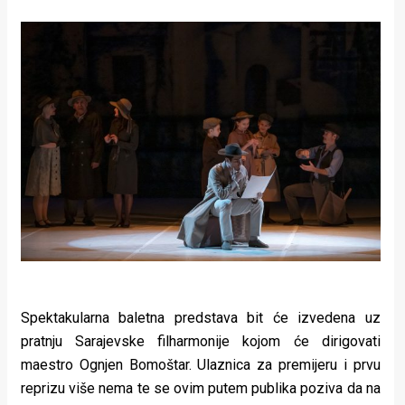
rade
Urban
Places
Aktivizam
Aktuelnosti
Promo
About
Urban
Magazin
Spektakularna baletna predstava bit će izvedena uz
pratnju Sarajevske filharmonije kojom će dirigovati
maestro Ognjen Bomoštar. Ulaznica za premijeru i prvu
reprizu više nema te se ovim putem publika poziva da na