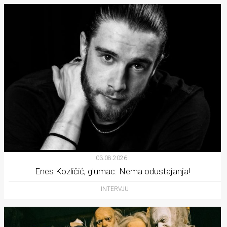
03.08.2026.
Enes Kozličić, glumac: Nema odustajanja!
INTERVJU