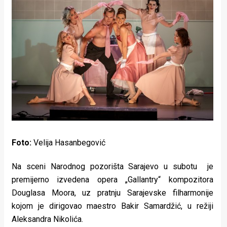
Lifestyle
Beauty
Fashion
Zdravlje
Za
stolom
Život
Foto:
Velija Hasanbegović
u
Na sceni Narodnog pozorišta Sarajevo u subotu je
pokretu
premijerno izvedena opera „Gallantry“ kompozitora
Douglasa Moora, uz pratnju Sarajevske filharmonije
Ideje
kojom je dirigovao maestro Bakir Samardžić, u režiji
koje
Aleksandra Nikolića.