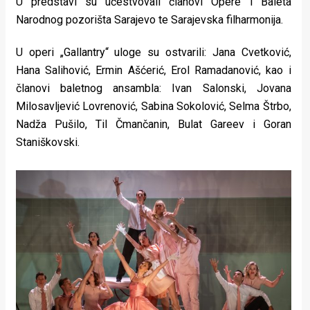
U predstavi su učestvovali članovi Opere i Baleta
Narodnog pozorišta Sarajevo te Sarajevska filharmonija.
U operi „Gallantry“ uloge su ostvarili: Jana Cvetković,
Hana Salihović, Ermin Ašćerić, Erol Ramadanović, kao i
članovi baletnog ansambla: Ivan Salonski, Jovana
Milosavljević Lovrenović, Sabina Sokolović, Selma Štrbo,
Nadža Pušilo, Til Čmančanin, Bulat Gareev i Goran
Staniškovski.