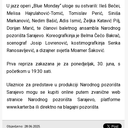
U jazz operi „Blue Monday“ uloge su ostvarili: Ileš Bečei,
Melisa Hajrulahović-Tomić, Tomislav Perić, Siniša
Markanović, Nedim Bašić, Adis Ismić, Željka Katavić Pilj,
Dorijan Marić, te članovi baletnog ansambla Narodnog
pozorišta Sarajevo. Koreografkinja je Belma Čečo Bakrač,
scenograf Josip Lovrenović, kostimografkinja Senka
Ranosavljević, a dizajner svjetla Moamer Šaković.
Prva repriza zakazana je za ponedjeljak, 30. juna, s
početkom u 19:30 sati.
Ulaznice za predstave u produkciji Narodnog pozorišta
Sarajevo mogu se kupiti online putem zvanične web
stranice Narodnog pozorišta Sarajevo, platforme
www.karter.ba ili direktno na blagajni pozorišta.
Objavljeno: 28.06.2025.