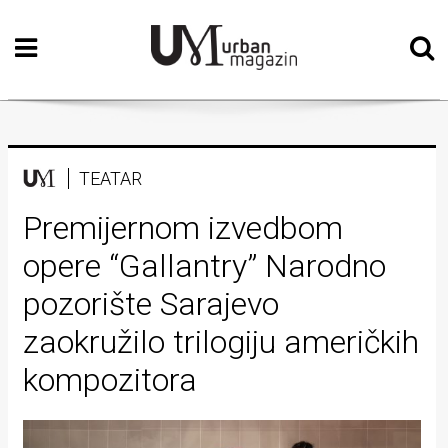
Početna
Vizualne
umjetnosti
Teatar
TEATAR
Književnost
Premijernom izvedbom
opere “Gallantry” Narodno
Muzika
pozorište Sarajevo
Film
zaokružilo trilogiju američkih
Intervju
kompozitora
Kolumne
Kultura