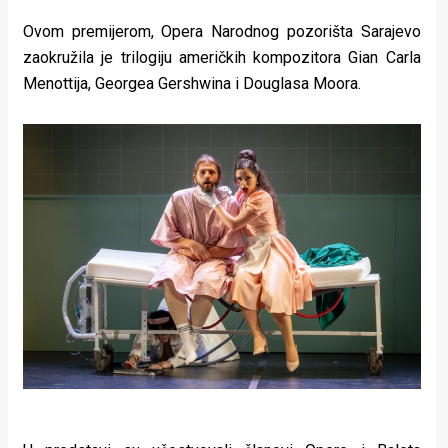
rade
Ovom premijerom, Opera Narodnog pozorišta Sarajevo
Urban
zaokružila je trilogiju američkih kompozitora Gian Carla
Menottija, Georgea Gershwina i Douglasa Moora.
Places
Aktivizam
Aktuelnosti
Promo
About
Urban
Magazin