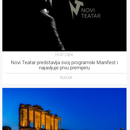
15.07.2026.
Novi Teatar predstavlja svoj programski Manifest i
najavljuje prvu premijeru
TEATAR