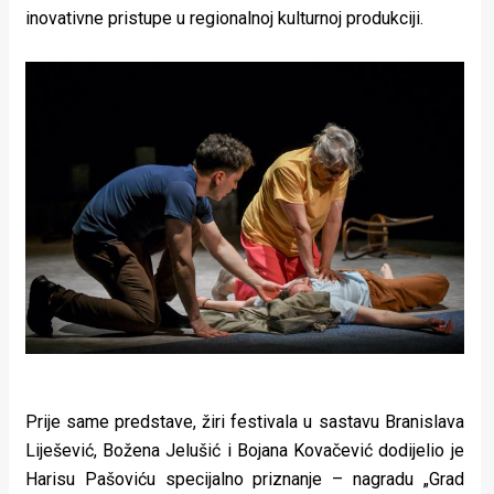
rade
inovativne pristupe u regionalnoj kulturnoj produkciji.
Urban
Places
Aktivizam
Aktuelnosti
Promo
About
Urban
Magazin
Prije same predstave, žiri festivala u sastavu Branislava
Liješević, Božena Jelušić i Bojana Kovačević dodijelio je
Harisu Pašoviću specijalno priznanje – nagradu „Grad