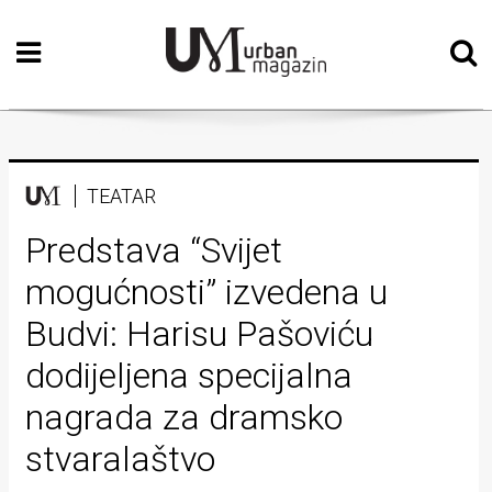
Početna
Vizualne
umjetnosti
Teatar
TEATAR
Književnost
Predstava “Svijet
mogućnosti” izvedena u
Muzika
Budvi: Harisu Pašoviću
Film
dodijeljena specijalna
Intervju
nagrada za dramsko
Kolumne
stvaralaštvo
Kultura