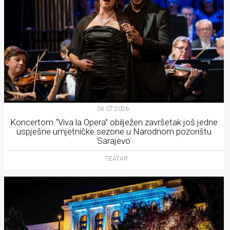
04.07.2026.
Koncertom “Viva la Opera” obilježen završetak još jedne
uspješne umjetničke sezone u Narodnom pozorištu
Sarajevo
TEATAR