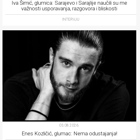
Iva Šimić, glumica: Sarajevo i Sarajlije naučili su me
važnosti usporavanja, razgovora i bliskosti
INTERVJU
03.08.2026.
Enes Kozličić, glumac: Nema odustajanja!