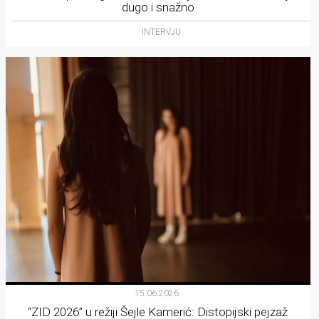
dugo i snažno
INTERVJU
15.06.2026.
“ZID 2026” u režiji Šejle Kamerić: Distopijski pejzaž