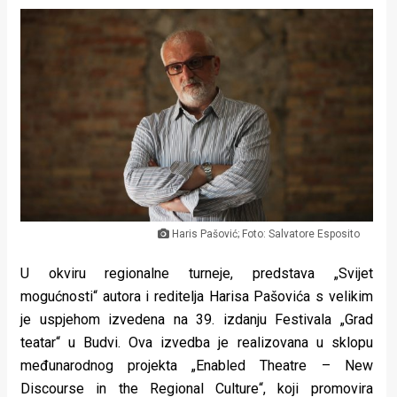
Lifestyle
Beauty
Fashion
Zdravlje
Za
stolom
Život
Haris Pašović; Foto: Salvatore Esposito
u
U okviru regionalne turneje, predstava „Svijet
mogućnosti“ autora i reditelja Harisa Pašovića s velikim
pokretu
je uspjehom izvedena na 39. izdanju Festivala „Grad
Ideje
teatar“ u Budvi. Ova izvedba je realizovana u sklopu
međunarodnog projekta „Enabled Theatre – New
koje
Discourse in the Regional Culture“, koji promovira