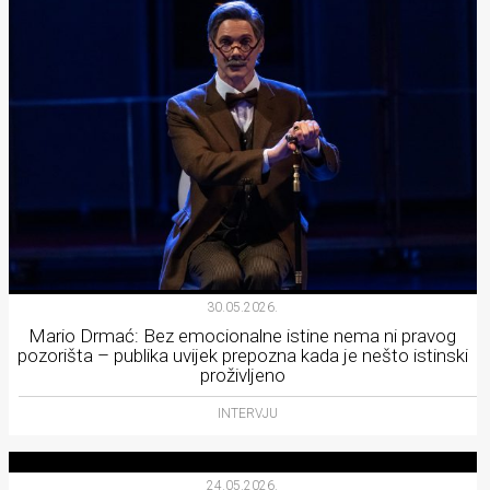
30.05.2026.
Mario Drmać: Bez emocionalne istine nema ni pravog
pozorišta – publika uvijek prepozna kada je nešto istinski
proživljeno
INTERVJU
24.05.2026.