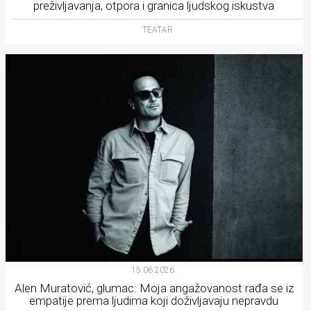
preživljavanja, otpora i granica ljudskog iskustva
TEATAR
15.06.2026.
Alen Muratović, glumac: Moja angažovanost rađa se iz
empatije prema ljudima koji doživljavaju nepravdu