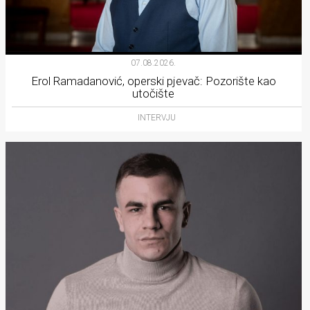
07.08.2026.
Erol Ramadanović, operski pjevač: Pozorište kao
utočište
INTERVJU