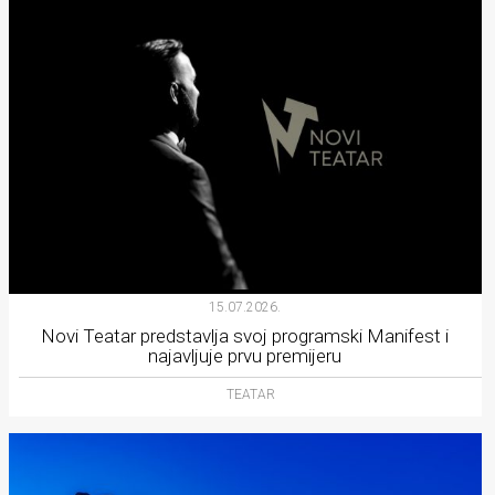
15.07.2026.
Novi Teatar predstavlja svoj programski Manifest i
najavljuje prvu premijeru
TEATAR