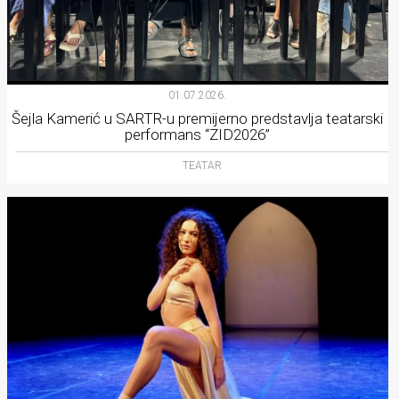
01.07.2026.
Šejla Kamerić u SARTR-u premijerno predstavlja teatarski
performans “ZID2026”
TEATAR