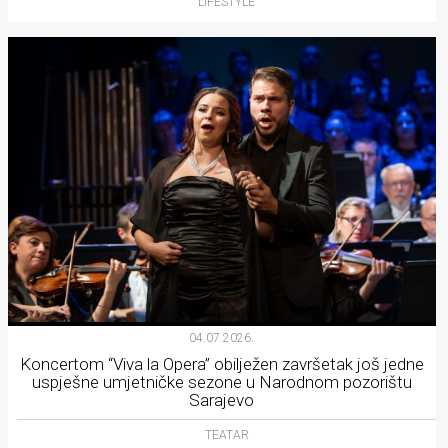
LIFESTYLE
04.07.2026.
Koncertom “Viva la Opera” obilježen završetak još jedne
uspješne umjetničke sezone u Narodnom pozorištu
Sarajevo
TEATAR