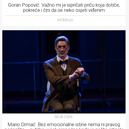
Goran Popović: Važno mi je ispričati priču koja dotiče,
pokreće i čini da se neko osjeti viđenim
INTERVJU
30.05.2026.
Mario Drmać: Bez emocionalne istine nema ni pravog