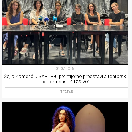
01.07.2026.
Šejla Kamerić u SARTR-u premijerno predstavlja teatarski
performans “ZID2026”
TEATAR