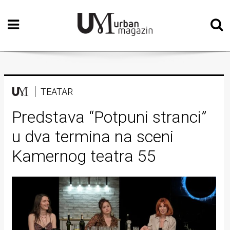
Početna
Vizualne
umjetnosti
Teatar
TEATAR
Književnost
Predstava “Potpuni stranci”
u dva termina na sceni
Muzika
Kamernog teatra 55
Film
Intervju
Kolumne
Kultura