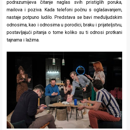
podrazumijeva čitanje naglas svih pristiglih poruka,
rade
mailova i poziva. Kada telefoni počnu s oglašavanjem,
Urban
nastaje potpuno ludilo. Predstava se bavi međuljudskim
odnosima, kao i odnosima u porodici, braku i prijateljstvu,
Places
postavljajući pitanja o tome koliko su ti odnosi protkani
Aktivizam
tajnama i lažima.
Aktuelnosti
Promo
About
Urban
Magazin