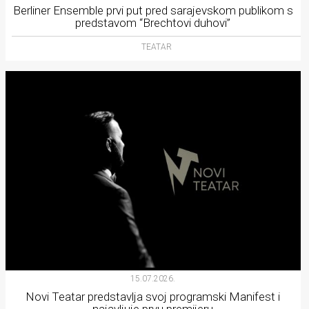
Berliner Ensemble prvi put pred sarajevskom publikom s
predstavom “Brechtovi duhovi”
TEATAR
15.07.2026.
Novi Teatar predstavlja svoj programski Manifest i
najavljuje prvu premijeru