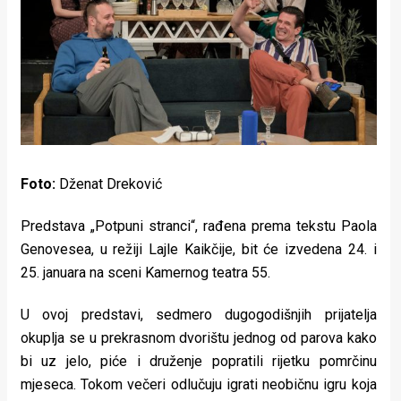
Lifestyle
Beauty
Fashion
Zdravlje
Za
Foto:
Dženat Dreković
stolom
Predstava „Potpuni stranci“, rađena prema tekstu Paola
Život
Genovesea, u režiji Lajle Kaikčije, bit će izvedena 24. i
u
25. januara na sceni Kamernog teatra 55.
pokretu
U ovoj predstavi, sedmero dugogodišnjih prijatelja
okuplja se u prekrasnom dvorištu jednog od parova kako
Ideje
bi uz jelo, piće i druženje popratili rijetku pomrčinu
koje
mjeseca. Tokom večeri odlučuju igrati neobičnu igru koja