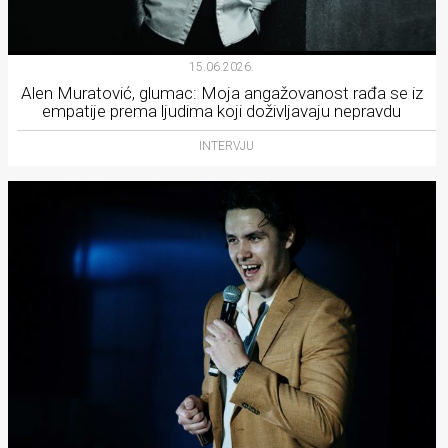
15.06.2026.
Alen Muratović, glumac: Moja angažovanost rađa se iz
empatije prema ljudima koji doživljavaju nepravdu
INTERVJU