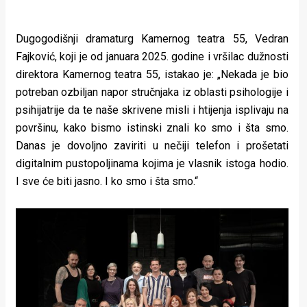
Dugogodišnji dramaturg Kamernog teatra 55, Vedran
Fajković, koji je od januara 2025. godine i vršilac dužnosti
direktora Kamernog teatra 55, istakao je: „Nekada je bio
potreban ozbiljan napor stručnjaka iz oblasti psihologije i
psihijatrije da te naše skrivene misli i htijenja isplivaju na
površinu, kako bismo istinski znali ko smo i šta smo.
Danas je dovoljno zaviriti u nečiji telefon i prošetati
digitalnim pustopoljinama kojima je vlasnik istoga hodio.
I sve će biti jasno. I ko smo i šta smo.“