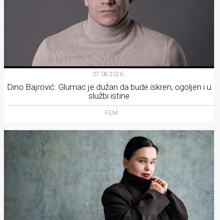
07.08.2026.
Dino Bajrović: Glumac je dužan da bude iskren, ogoljen i u
službi istine
FILM