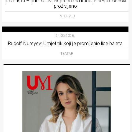
pozorišta – publika uvijek prepozna kada je nešto istinski
proživljeno
INTERVJU
24.05.2026.
Rudolf Nureyev: Umjetnik koji je promijenio lice baleta
TEATAR