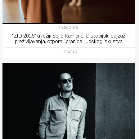
15.06.2026.
“ZID 2026” u režiji Šejle Kamerić: Distopijski pejzaž
preživljavanja, otpora i granica ljudskog iskustva
TEATAR