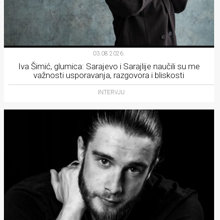
03.08.2026.
Iva Šimić, glumica: Sarajevo i Sarajlije naučili su me
važnosti usporavanja, razgovora i bliskosti
INTERVJU