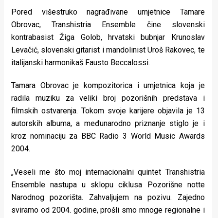
rade
Pored višestruko nagrađivane umjetnice Tamare
Obrovac, Transhistria Ensemble čine slovenski
Urban
kontrabasist Žiga Golob, hrvatski bubnjar Krunoslav
Places
Levačić, slovenski gitarist i mandolinist Uroš Rakovec, te
italijanski harmonikaš Fausto Beccalossi.
Aktivizam
Tamara Obrovac je kompozitorica i umjetnica koja je
Aktuelnosti
radila muziku za veliki broj pozorišnih predstava i
Promo
filmskih ostvarenja. Tokom svoje karijere objavila je 13
autorskih albuma, a međunarodno priznanje stiglo je i
About
kroz nominaciju za BBC Radio 3 World Music Awards
Urban
2004.
Magazin
„Veseli me što moj internacionalni quintet Transhistria
Ensemble nastupa u sklopu ciklusa Pozorišne notte
Narodnog pozorišta. Zahvaljujem na pozivu. Zajedno
sviramo od 2004. godine, prošli smo mnoge regionalne i