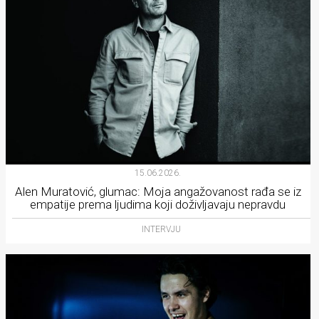
15.06.2026.
Alen Muratović, glumac: Moja angažovanost rađa se iz
empatije prema ljudima koji doživljavaju nepravdu
INTERVJU