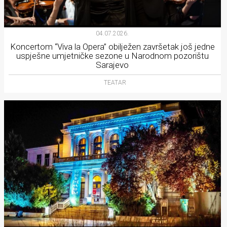
04.07.2026.
Koncertom “Viva la Opera” obilježen završetak još jedne
uspješne umjetničke sezone u Narodnom pozorištu
Sarajevo
TEATAR