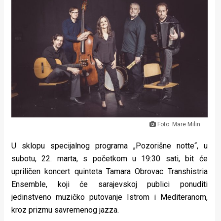
Lifestyle
Beauty
Fashion
Zdravlje
Za
stolom
Foto: Mare Milin
Život
U sklopu specijalnog programa „Pozorišne notte“, u
u
subotu, 22. marta, s početkom u 19:30 sati, bit će
pokretu
upriličen koncert quinteta Tamara Obrovac Transhistria
Ensemble, koji će sarajevskoj publici ponuditi
Ideje
jedinstveno muzičko putovanje Istrom i Mediteranom,
koje
kroz prizmu savremenog jazza.