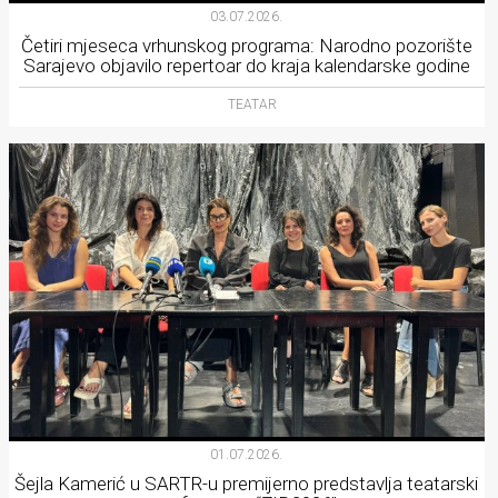
03.07.2026.
Četiri mjeseca vrhunskog programa: Narodno pozorište
Sarajevo objavilo repertoar do kraja kalendarske godine
TEATAR
01.07.2026.
Šejla Kamerić u SARTR-u premijerno predstavlja teatarski