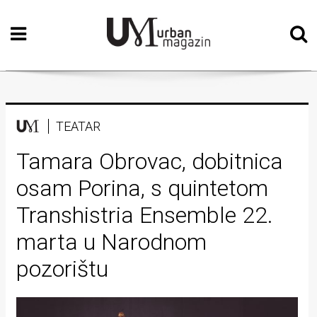
Početna
Vizualne
umjetnosti
Teatar
TEATAR
Književnost
Tamara Obrovac, dobitnica
osam Porina, s quintetom
Muzika
Transhistria Ensemble 22.
Film
marta u Narodnom
Intervju
pozorištu
Kolumne
Kultura