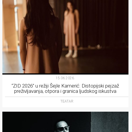
15.06.2026.
“ZID 2026” u režiji Šejle Kamerić: Distopijski pejzaž
preživljavanja, otpora i granica ljudskog iskustva
TEATAR