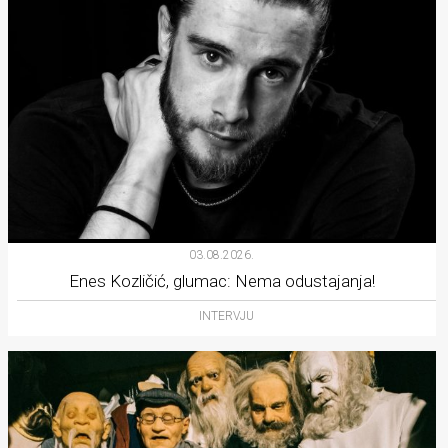
03.08.2026.
Enes Kozličić, glumac: Nema odustajanja!
INTERVJU