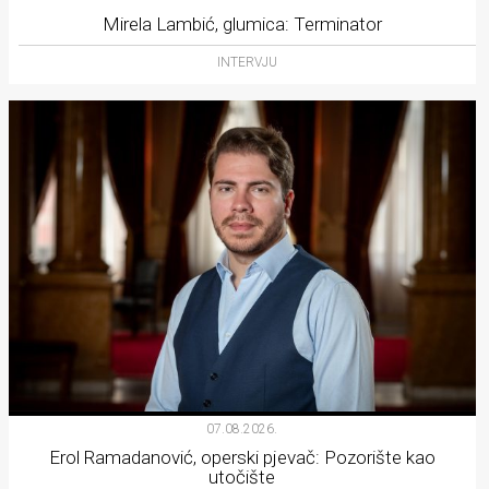
Mirela Lambić, glumica: Terminator
INTERVJU
07.08.2026.
Erol Ramadanović, operski pjevač: Pozorište kao
utočište