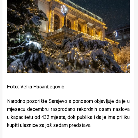
Lifestyle
Beauty
Fashion
Zdravlje
Za
stolom
Život
Foto:
Velija Hasanbegović
u
Narodno pozorište Sarajevo s ponosom objavljuje da je u
pokretu
mjesecu decembru rasprodano rekordnih osam naslova
u kapacitetu od 432 mjesta, dok publika i dalje ima priliku
Ideje
kupiti ulaznice za još sedam predstava.
koje