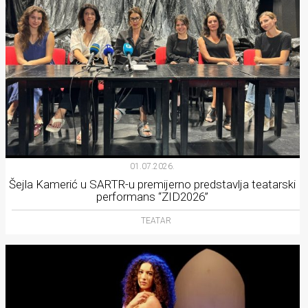
01.07.2026.
Šejla Kamerić u SARTR-u premijerno predstavlja teatarski
performans “ZID2026”
TEATAR