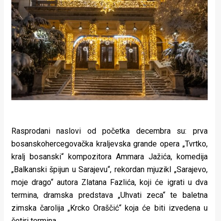
Rasprodani naslovi od početka decembra su: prva
bosanskohercegovačka kraljevska grande opera „Tvrtko,
kralj bosanski“ kompozitora Ammara Jažića, komedija
„Balkanski špijun u Sarajevu“, rekordan mjuzikl „Sarajevo,
moje drago“ autora Zlatana Fazlića, koji će igrati u dva
termina, dramska predstava „Uhvati zeca“ te baletna
zimska čarolija „Krcko Oraščić“ koja će biti izvedena u
četiri termina.