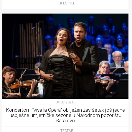
LIFESTYLE
04.07.2026.
Koncertom “Viva la Opera” obilježen završetak još jedne
uspješne umjetničke sezone u Narodnom pozorištu
Sarajevo
TEATAR