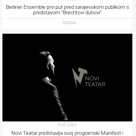
Berliner Ensemble prvi put pred sarajevskom publikom s
predstavom “Brechtovi duhovi”
TEATAR
15.07.2026.
Novi Teatar predstavlja svoj programski Manifest i