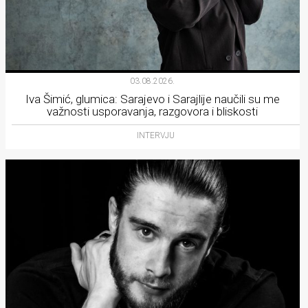
03.08.2026.
Iva Šimić, glumica: Sarajevo i Sarajlije naučili su me
važnosti usporavanja, razgovora i bliskosti
INTERVJU