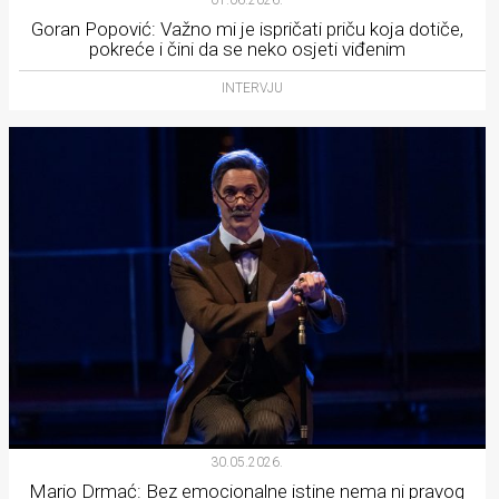
Goran Popović: Važno mi je ispričati priču koja dotiče,
pokreće i čini da se neko osjeti viđenim
INTERVJU
30.05.2026.
Mario Drmać: Bez emocionalne istine nema ni pravog