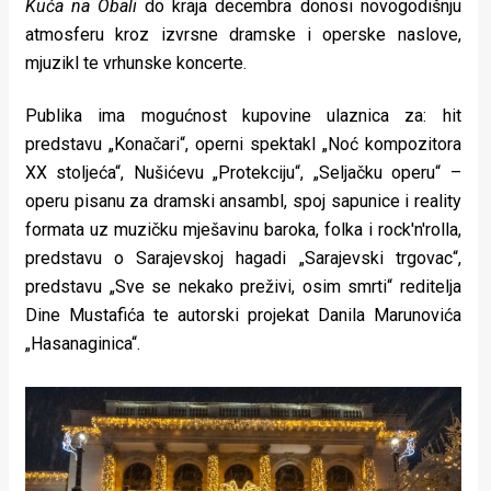
Kuća na Obali
do kraja decembra donosi novogodišnju
rade
atmosferu kroz izvrsne dramske i operske naslove,
Urban
mjuzikl te vrhunske koncerte.
Places
Publika ima mogućnost kupovine ulaznica za: hit
predstavu „Konačari“, operni spektakl „Noć kompozitora
Aktivizam
XX stoljeća“, Nušićevu „Protekciju“, „Seljačku operu“ –
Aktuelnosti
operu pisanu za dramski ansambl, spoj sapunice i reality
formata uz muzičku mješavinu baroka, folka i rock'n'rolla,
Promo
predstavu o Sarajevskoj hagadi „Sarajevski trgovac“,
About
predstavu „Sve se nekako preživi, osim smrti“ reditelja
Dine Mustafića te autorski projekat Danila Marunovića
Urban
„Hasanaginica“.
Magazin