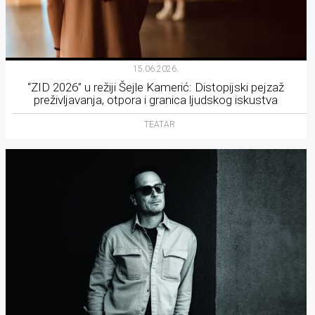
15.06.2026.
“ZID 2026” u režiji Šejle Kamerić: Distopijski pejzaž
preživljavanja, otpora i granica ljudskog iskustva
TEATAR