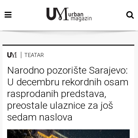
Početna
Vizualne
umjetnosti
Teatar
TEATAR
Književnost
Narodno pozorište Sarajevo:
U decembru rekordnih osam
Muzika
rasprodanih predstava,
Film
preostale ulaznice za još
Intervju
sedam naslova
Kolumne
Kultura