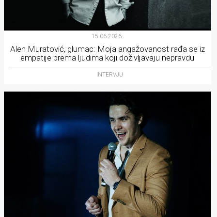
15.06.2026.
Alen Muratović, glumac: Moja angažovanost rađa se iz
empatije prema ljudima koji doživljavaju nepravdu
INTERVJU