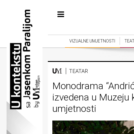
Početna
Vizualne
umjetnosti
VIZUALNE UMJETNOSTI
TEA
Teatar
Književnost
TEATAR
Muzika
Monodrama “Andrić
Film
izvedena u Muzeju k
Intervju
umjetnosti
Kolumne
Kultura