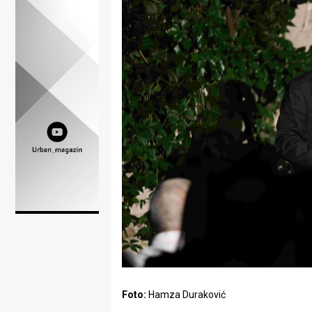
Lifestyle
Beauty
Fashion
Zdravlje
Za
stolom
Život
u
pokretu
Ideje
koje
Foto:
Hamza Duraković