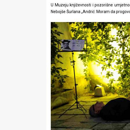
rade
U Muzeju književnosti i pozorišne umjetn
Nebojše Šurlana „Andrić: Moram da progovo
Urban
Places
Aktivizam
Aktuelnosti
Promo
About
Urban
Magazin