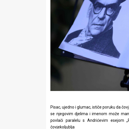
Pisac, ujedno i glumac, ističe poruku da čovj
se njegovim djelima i imenom može manip
povlači paralelu s Andrićevim esejom „R
čovjekoljublja