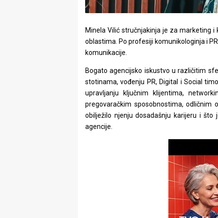
rade
Urban
Minela Vilić stručnjakinja je za marketing 
oblastima. Po profesiji komunikologinja i PR,
Places
komunikacije.
Aktivizam
Bogato agencijsko iskustvo u različitim sfe
stotinama, vođenju PR, Digital i Social timo
Aktuelnosti
upravljanju ključnim klijentima, network
pregovaračkim sposobnostima, odličnim o
Promo
obilježilo njenju dosadašnju karijeru i što
About
agencije.
Urban
Magazin