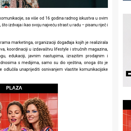
i komunikacije, sa više od 16 godina radnog iskustva u ovim
 što izdvaja i kao svoju najveću strast u radu – pisanu riječ i
rama marketinga, organizaciji događaja kojih je realizirala
va, koordinaciji u izdavaštvu lifestyle i stručnih magazina,
ingu, edukaciji, javnim nastupima, izrazitim prodajnim i
dnosima s medijima, samo su dio vještina, onoga što je
 je odlučila unaprijediti osnivanjem vlastite komunikacijske