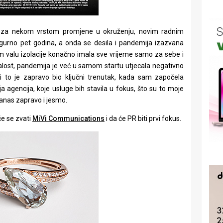
be za nekom vrstom promjene u okruženju, novim radnim
igurno pet godina, a onda se desila i pandemija izazvana
valu izolacije konačno imala sve vrijeme samo za sebe i
žalost, pandemija je već u samom startu utjecala negativno
 i to je zapravo bio ključni trenutak, kada sam započela
oja agencija, koje usluge bih stavila u fokus, što su to moje
danas zapravo i jesmo.
e se zvati
MiVi Communications
i da će PR biti prvi fokus.