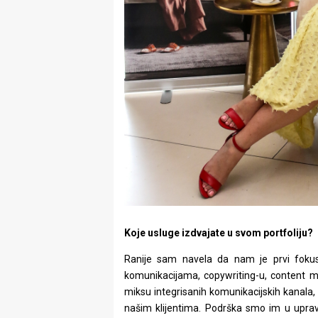
Koje usluge izdvajate u svom portfoliju?
Ranije sam navela da nam je prvi foku
komunikacijama, copywriting-u, content ma
miksu integrisanih komunikacijskih kanala, u
našim klijentima. Podrška smo im u upravlj