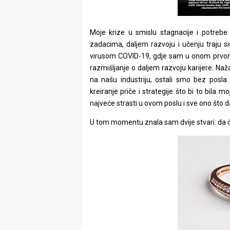
Moje krize u smislu stagnacije i potre
zadacima, daljem razvoju i učenju traju s
virusom COVID-19, gdje sam u onom prvom 
razmišljanje o daljem razvoju karijere. Na
na našu industriju, ostali smo bez posla
kreiranje priče i strategije što bi to bila m
najveće strasti u ovom poslu i sve ono što 
U tom momentu znala sam dvije stvari: da ć