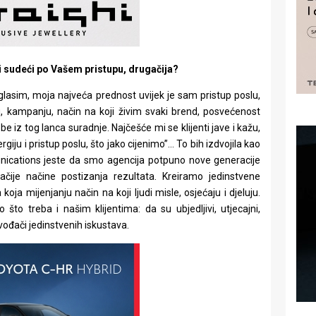
 sudeći po Vašem pristupu, drugačija?
aglasim, moja najveća prednost uvijek je sam pristup poslu,
u, kampanju, način na koji živim svaki brend, posvećenost
e iz tog lanca suradnje. Najčešće mi se klijenti jave i kažu,
iju i pristup poslu, što jako cijenimo”… To bih izdvojila kao
unications jeste da smo agencija potpuno nove generacije
ačije načine postizanja rezultata. Kreiramo jedinstvene
oja mijenjanju način na koji ljudi misle, osjećaju i djeluju.
o treba i našim klijentima: da su ubjedljivi, utjecajni,
zvođači jedinstvenih iskustava.