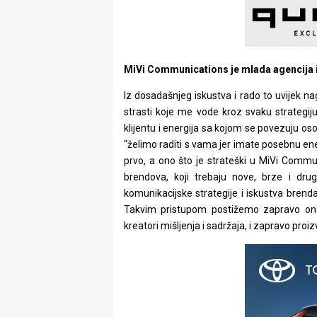
MiVi Communications je mlada agencija i
Iz dosadašnjeg iskustva i rado to uvijek n
strasti koje me vode kroz svaku strategij
klijentu i energija sa kojom se povezuju osob
“želimo raditi s vama jer imate posebnu energ
prvo, a ono što je strateški u MiVi Comm
brendova, koji trebaju nove, brze i drug
komunikacijske strategije i iskustva brenda k
Takvim pristupom postižemo zapravo ono št
kreatori mišljenja i sadržaja, i zapravo proi