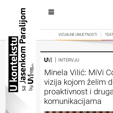
Početna
Vizualne
umjetnosti
VIZUALNE UMJETNOSTI
TEA
Teatar
Književnost
INTERVJU
Muzika
Minela Vilić: MiVi
Film
vizija kojom želim 
Intervju
proaktivnost i druga
Kolumne
komunikacijama
Kultura