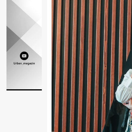
Lifestyle
Beauty
Fashion
Zdravlje
Za
stolom
Život
u
pokretu
Ideje
koje