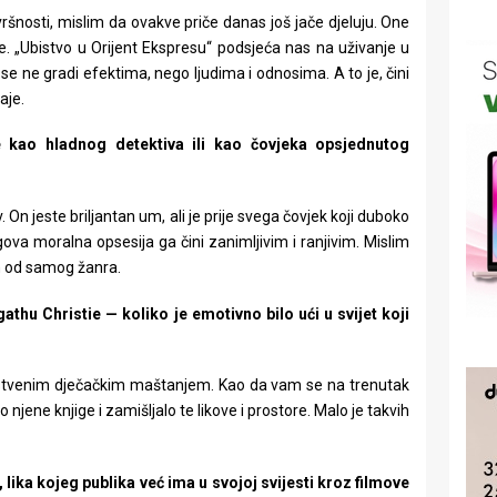
ršnosti, mislim da ovakve priče danas još jače djeluju. One
ike. „Ubistvo u Orijent Ekspresu“ podsjeća nas na uživanje u
 se ne gradi efektima, nego ljudima i odnosima. A to je, čini
aje.
še kao hladnog detektiva ili kao čovjeka opsjednutog
On jeste briljantan um, ali je prije svega čovjek koji duboko
egova moralna opsesija ga čini zanimljivim i ranjivim. Mislim
m od samog žanra.
athu Christie — koliko je emotivno bilo ući u svijet koji
pstvenim dječačkim maštanjem. Kao da vam se na trenutak
o njene knjige i zamišljalo te likove i prostore. Malo je takvih
a, lika kojeg publika već ima u svojoj svijesti kroz filmove