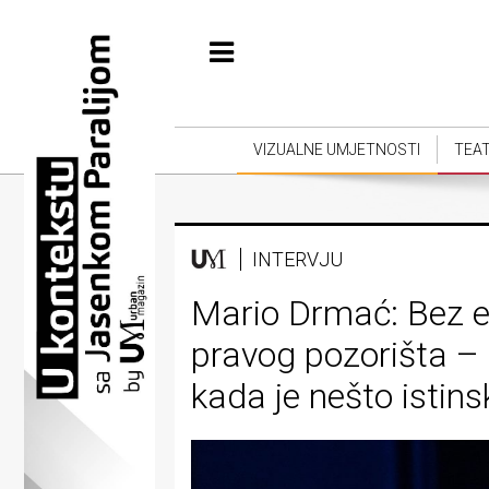
Početna
Vizualne
umjetnosti
VIZUALNE UMJETNOSTI
TEA
Teatar
Književnost
INTERVJU
Muzika
Mario Drmać: Bez e
Film
pravog pozorišta – 
Intervju
kada je nešto istins
Kolumne
Kultura