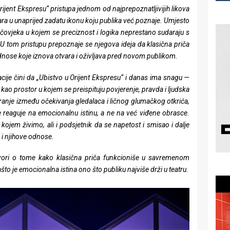
rijent Ekspresu“ pristupa jednom od najprepoznatljivijih likova
ara u unaprijed zadatu ikonu koju publika već poznaje. Umjesto
t, čovjeka u kojem se preciznost i logika neprestano sudaraju s
 tom pristupu prepoznaje se njegova ideja da klasična priča
 odnose koje iznova otvara i oživljava pred novom publikom.
ije čini da „Ubistvo u Orijent Ekspresu“ i danas ima snagu —
kao prostor u kojem se preispituju povjerenje, pravda i ljudska
iranje između očekivanja gledalaca i ličnog glumačkog otkrića,
e reaguje na emocionalnu istinu, a ne na već viđene obrasce.
ojem živimo, ali i podsjetnik da se napetost i smisao i dalje
 i njihove odnose.
ori o tome kako klasična priča funkcioniše u savremenom
što je emocionalna istina ono što publiku najviše drži u teatru.