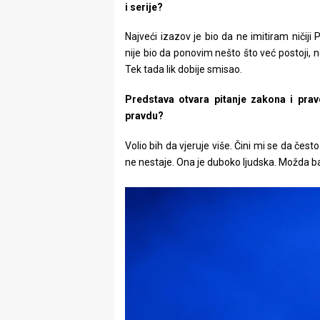
i serije?
Najveći izazov je bio da ne imitiram ničiji
nije bio da ponovim nešto što već postoji,
Tek tada lik dobije smisao.
Predstava otvara pitanje zakona i pravd
pravdu?
Volio bih da vjeruje više. Čini mi se da če
ne nestaje. Ona je duboko ljudska. Možda ba