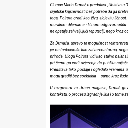
rade
Glumac
Mario Drmać
u predstavi „Ubistvo u O
svjetske književnosti bez potrebe da ga pretv
Urban
toga, Poirota gradi kao živu, slojevitu ličnos
moralnim dilemama i ličnom odgovornošću. U
Places
ne opstaje zahvaljujući reputaciji, nego kroz
Aktivizam
Za Drmaća, upravo ta mogućnost reinterpretac
jer ne funkcioniše kao zatvorena forma, nego 
Aktuelnosti
priroda. Ulogu Poirota vidi kao stalno balans
Promo
pri čemu ga vodi uvjerenje da publika najjač
Predstava tako postaje i ogledalo vremena u k
About
mogu graditi bez spektakla — samo kroz ljude
Urban
U razgovoru za Urban magazin, Drmać gov
kontekstu, o procesu izgradnje lika i o tome za
Magazin