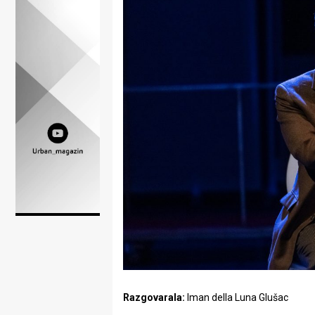
Lifestyle
Beauty
Fashion
Zdravlje
Za
stolom
Život
u
pokretu
Ideje
koje
Razgovarala:
Iman della Luna Glušac