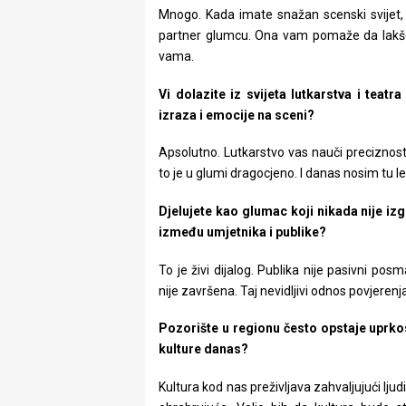
Mnogo. Kada imate snažan scenski svijet, 
partner glumcu. Ona vam pomaže da lakše p
vama.
Vi dolazite iz svijeta lutkarstva i teatra
izraza i emocije na sceni?
Apsolutno. Lutkarstvo vas nauči preciznost
to je u glumi dragocjeno. I danas nosim tu le
Djelujete kao glumac koji nikada nije i
između umjetnika i publike?
To je živi dijalog. Publika nije pasivni po
nije završena. Taj nevidljivi odnos povjeren
Pozorište u regionu često opstaje uprkos
kulture danas?
Kultura kod nas preživljava zahvaljujući ljudi