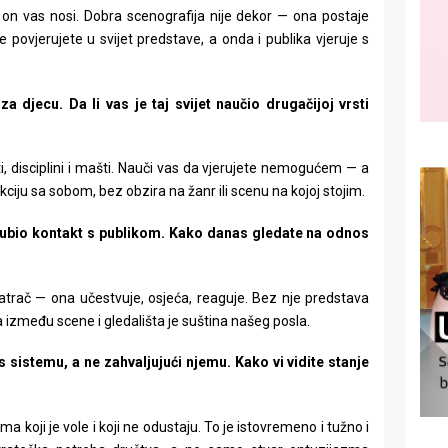
on vas nosi. Dobra scenografija nije dekor — ona postaje
ovjerujete u svijet predstave, a onda i publika vjeruje s
 za djecu. Da li vas je taj svijet naučio drugačijoj vrsti
i, disciplini i mašti. Nauči vas da vjerujete nemogućem — a
kciju sa sobom, bez obzira na žanr ili scenu na kojoj stojim.
zgubio kontakt s publikom. Kako danas gledate na odnos
smatrač — ona učestvuje, osjeća, reaguje. Bez nje predstava
ja između scene i gledališta je suština našeg posla.
 sistemu, a ne zahvaljujući njemu. Kako vi vidite stanje
ma koji je vole i koji ne odustaju. To je istovremeno i tužno i