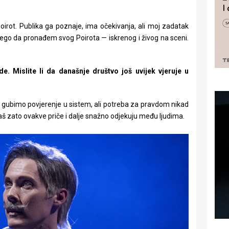
 Poirot. Publika ga poznaje, ima očekivanja, ali moj zadatak
 nego da pronađem svog Poirota — iskrenog i živog na sceni.
e. Mislite li da današnje društvo još uvijek vjeruje u
sto gubimo povjerenje u sistem, ali potreba za pravdom nikad
š zato ovakve priče i dalje snažno odjekuju među ljudima.