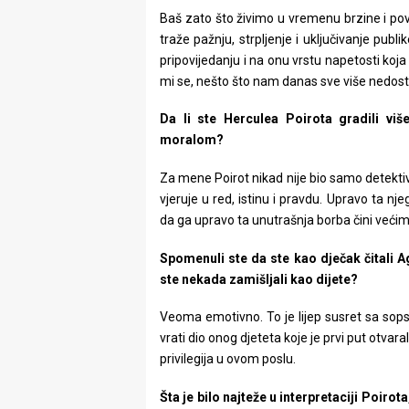
Baš zato što živimo u vremenu brzine i pov
traže pažnju, strpljenje i uključivanje publ
pripovijedanju i na onu vrstu napetosti koja
mi se, nešto što nam danas sve više nedost
Da li ste Herculea Poirota gradili vi
moralom?
Za mene Poirot nikad nije bio samo detektiv. 
vjeruje u red, istinu i pravdu. Upravo ta nj
da ga upravo ta unutrašnja borba čini veći
Spomenuli ste da ste kao dječak čitali Ag
ste nekada zamišljali kao dijete?
Veoma emotivno. To je lijep susret sa so
vrati dio onog djeteta koje je prvi put otvaral
privilegija u ovom poslu.
Šta je bilo najteže u interpretaciji Poirot