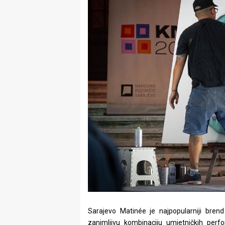
Sarajevo Matinée je najpopularniji bren
zanimljivu kombinaciju umjetničkih perfo