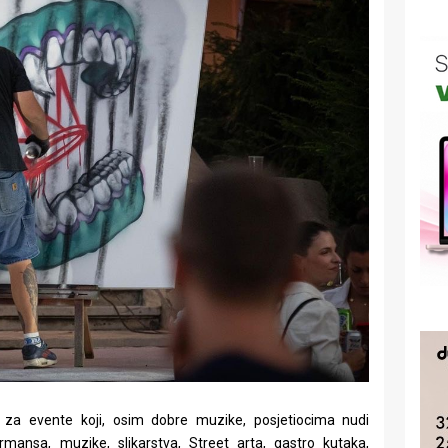
d za evente koji, osim dobre muzike, posjetiocima nudi
rmansa, muzike, slikarstva, Street arta, gastro kutaka,