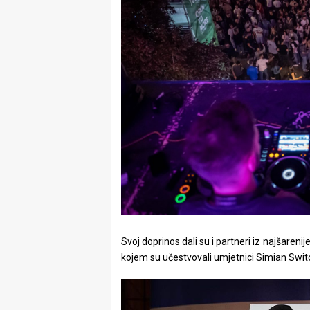
Svoj doprinos dali su i partneri iz najšarenij
kojem su učestvovali umjetnici Simian Switc