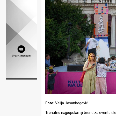
Lifestyle
Beauty
Fashion
Zdravlje
Za
stolom
Život
u
pokretu
Ideje
Foto:
Velija Hasanbegović
koje
Trenutno najpopularniji brend za evente el