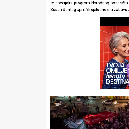
te specijalni program Narodnog pozorišta 
rade
Susan Sontag upriličili cjelodnevnu zabavu z
Urban
Places
Aktivizam
Aktuelnosti
Promo
About
Urban
Magazin