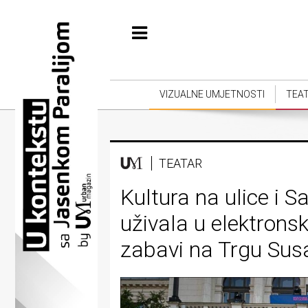
Početna
Vizualne
umjetnosti
VIZUALNE UMJETNOSTI
TEA
Teatar
Književnost
TEATAR
Muzika
Kultura na ulice i S
Film
uživala u elektronsk
Intervju
zabavi na Trgu Sus
Kolumne
Kultura