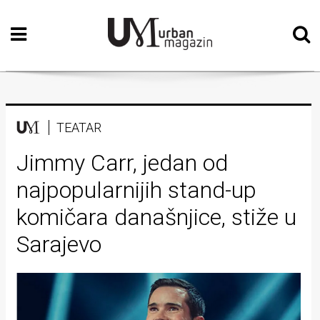
Početna
Vizualne
umjetnosti
Teatar
TEATAR
Književnost
Jimmy Carr, jedan od
najpopularnijih stand-up
Muzika
komičara današnjice, stiže u
Film
Sarajevo
Intervju
Kolumne
Kultura