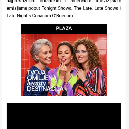
najprestižnijim britanskim i američkim televizijskim
rade
emisijama poput Tonight Showa, The Late, Late Showa i
Late Night s Conanom O’Brienom.
Urban
Places
Aktivizam
Aktuelnosti
Promo
About
Urban
Magazin