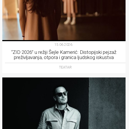
15.06.2026.
“ZID 2026” u režiji Šejle Kamerić: Distopijski pejzaž
preživljavanja, otpora i granica ljudskog iskustva
TEATAR