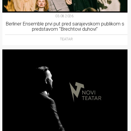
03.08.2026.
Berliner Ensemble prvi put pred sarajevskom publikom s
predstavom “Brechtovi duhovi”
TEATAR