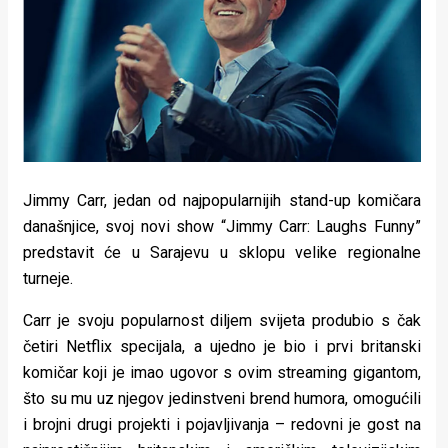
Lifestyle
Beauty
Fashion
Zdravlje
Za
Jimmy Carr, jedan od najpopularnijih stand-up komičara
stolom
današnjice, svoj novi show “Jimmy Carr: Laughs Funny”
predstavit će u Sarajevu u sklopu velike regionalne
Život
turneje.
u
Carr je svoju popularnost diljem svijeta produbio s čak
pokretu
četiri Netflix specijala, a ujedno je bio i prvi britanski
komičar koji je imao ugovor s ovim streaming gigantom,
Ideje
što su mu uz njegov jedinstveni brend humora, omogućili
koje
i brojni drugi projekti i pojavljivanja – redovni je gost na