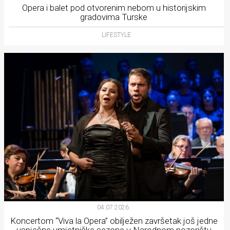
Opera i balet pod otvorenim nebom u historijskim
gradovima Turske
LIFESTYLE
04.07.2026.
Koncertom “Viva la Opera” obilježen završetak još jedne