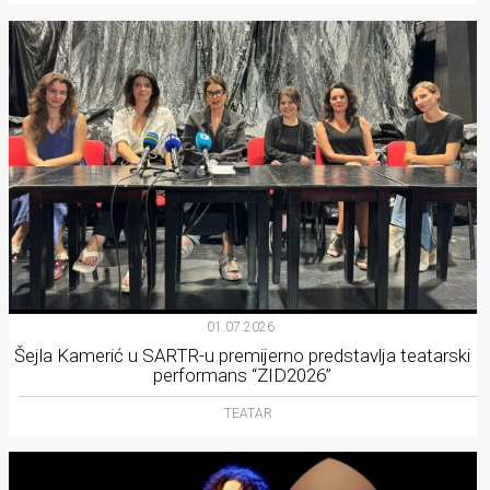
01.07.2026.
Šejla Kamerić u SARTR-u premijerno predstavlja teatarski
performans “ZID2026”
TEATAR