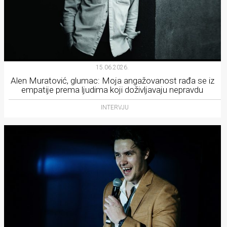
15.06.2026.
Alen Muratović, glumac: Moja angažovanost rađa se iz
empatije prema ljudima koji doživljavaju nepravdu
INTERVJU