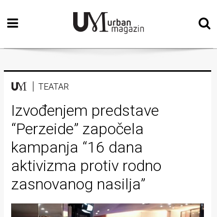
Početna
Vizualne
umjetnosti
Teatar
TEATAR
Književnost
Izvođenjem predstave
“Perzeide” započela
Muzika
kampanja “16 dana
Film
aktivizma protiv rodno
Intervju
zasnovanog nasilja”
Kolumne
Kultura