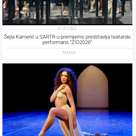
01.07.2026.
Šejla Kamerić u SARTR-u premijerno predstavlja teatarski
performans “ZID2026”
TEATAR