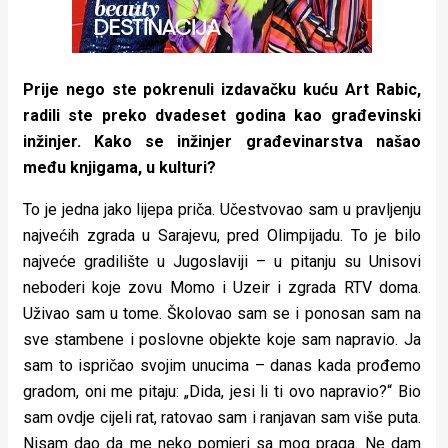
Prije nego ste pokrenuli izdavačku kuću Art Rabic,
radili ste preko dvadeset godina kao građevinski
inžinjer. Kako se inžinjer građevinarstva našao
među knjigama, u kulturi?
To je jedna jako lijepa priča. Učestvovao sam u pravljenju
najvećih zgrada u Sarajevu, pred Olimpijadu. To je bilo
najveće gradilište u Jugoslaviji – u pitanju su Unisovi
neboderi koje zovu Momo i Uzeir i zgrada RTV doma.
Uživao sam u tome. Školovao sam se i ponosan sam na
sve stambene i poslovne objekte koje sam napravio. Ja
sam to ispričao svojim unucima – danas kada prođemo
gradom, oni me pitaju: „Dida, jesi li ti ovo napravio?“ Bio
sam ovdje cijeli rat, ratovao sam i ranjavan sam više puta.
Nisam dao da me neko pomjeri sa mog praga. Ne dam