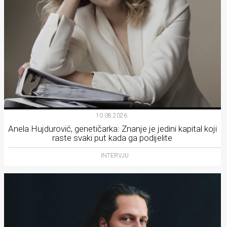
10.08.2026.
Anela Hujdurović, genetičarka: Znanje je jedini kapital koji
raste svaki put kada ga podijelite
INTERVJU