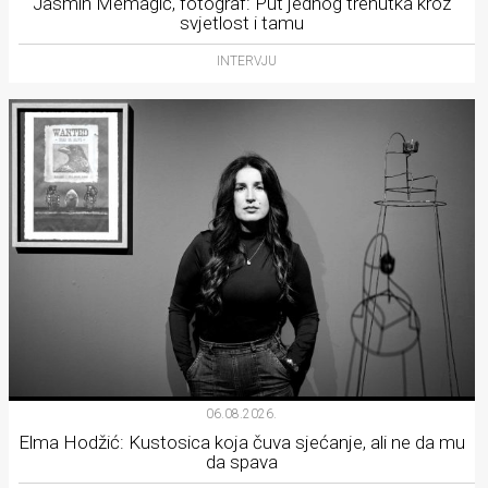
Jasmin Memagić, fotograf: Put jednog trenutka kroz
svjetlost i tamu
INTERVJU
06.08.2026.
Elma Hodžić: Kustosica koja čuva sjećanje, ali ne da mu
da spava