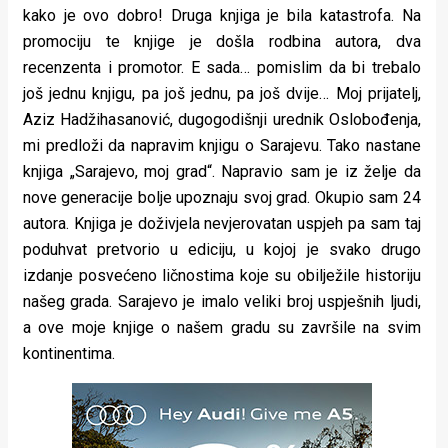
kako je ovo dobro! Druga knjiga je bila katastrofa. Na
promociju te knjige je došla rodbina autora, dva
recenzenta i promotor. E sada… pomislim da bi trebalo
još jednu knjigu, pa još jednu, pa još dvije… Moj prijatelj,
Aziz Hadžihasanović, dugogodišnji urednik Oslobođenja,
mi predloži da napravim knjigu o Sarajevu. Tako nastane
knjiga „Sarajevo, moj grad“. Napravio sam je iz želje da
nove generacije bolje upoznaju svoj grad. Okupio sam 24
autora. Knjiga je doživjela nevjerovatan uspjeh pa sam taj
poduhvat pretvorio u ediciju, u kojoj je svako drugo
izdanje posvećeno ličnostima koje su obilježile historiju
našeg grada. Sarajevo je imalo veliki broj uspješnih ljudi,
a ove moje knjige o našem gradu su završile na svim
kontinentima.