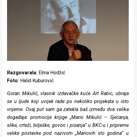
Lifestyle
Beauty
Fashion
Zdravlje
Za
stolom
Razgovarala:
Elma Hodžić
Život
Foto:
Halid Kuburović
u
Goran Mikulić, vlasnik izdavačke kuće Art Rabic, ubraja
se u ljude koji uvijek rade po nekoliko projekata u isto
pokretu
vrijeme. Ovaj put sam ga zatekla baš između dva velika
Ideje
događaja: promocije knjige „Mario Mikulić – Sjećanja,
slike, crteži, bilješke, govori i pisanja“ u BKC-u i pripreme
koje
velike postavke pod nazivom „Mariovih sto godina“ u