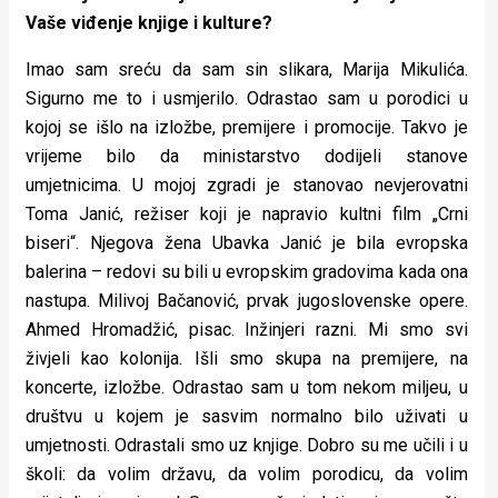
Vaše viđenje knjige i kulture?
Imao sam sreću da sam sin slikara, Marija Mikulića.
Sigurno me to i usmjerilo. Odrastao sam u porodici u
kojoj se išlo na izložbe, premijere i promocije. Takvo je
vrijeme bilo da ministarstvo dodijeli stanove
umjetnicima. U mojoj zgradi je stanovao nevjerovatni
Toma Janić, režiser koji je napravio kultni film „Crni
biseri“. Njegova žena Ubavka Janić je bila evropska
balerina – redovi su bili u evropskim gradovima kada ona
nastupa. Milivoj Bačanović, prvak jugoslovenske opere.
Ahmed Hromadžić, pisac. Inžinjeri razni. Mi smo svi
živjeli kao kolonija. Išli smo skupa na premijere, na
koncerte, izložbe. Odrastao sam u tom nekom miljeu, u
društvu u kojem je sasvim normalno bilo uživati u
umjetnosti. Odrastali smo uz knjige. Dobro su me učili i u
školi: da volim državu, da volim porodicu, da volim