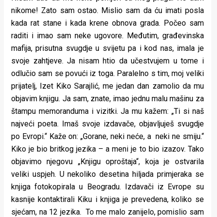
nikome! Zato sam ostao. Mislio sam da ću imati posla
kada rat stane i kada krene obnova grada. Počeo sam
raditi i imao sam neke ugovore. Međutim, građevinska
mafija, prisutna svugdje u svijetu pa i kod nas, imala je
svoje zahtjeve. Ja nisam htio da učestvujem u tome i
odlučio sam se povući iz toga. Paralelno s tim, moj veliki
prijatelj, Izet Kiko Sarajlić, me jedan dan zamolio da mu
objavim knjigu. Ja sam, znate, imao jednu malu mašinu za
štampu memoranduma i vizitki. Ja mu kažem: „Ti si naš
najveći poeta. Imaš svoje izdavače, objavljuješ svugdje
po Evropi.“ Kaže on: „Gorane, neki neće, a neki ne smiju.“
Kiko je bio britkog jezika – a meni je to bio izazov. Tako
objavimo njegovu „Knjigu oproštaja“, koja je ostvarila
veliki uspjeh. U nekoliko desetina hiljada primjeraka se
knjiga fotokopirala u Beogradu. Izdavači iz Evrope su
kasnije kontaktirali Kiku i knjiga je prevedena, koliko se
sjećam, na 12 jezika. To me malo zanijelo, pomislio sam