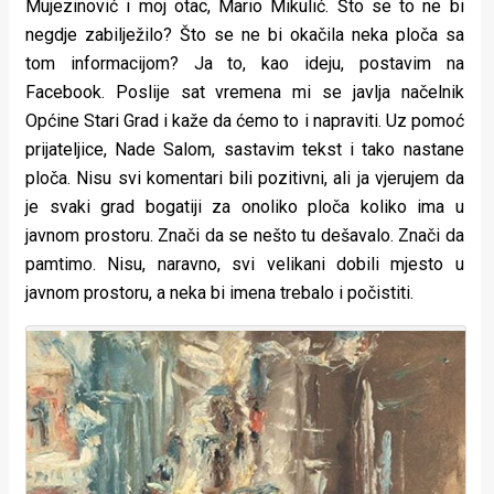
Mujezinović i moj otac, Mario Mikulić. Što se to ne bi
negdje zabilježilo? Što se ne bi okačila neka ploča sa
tom informacijom? Ja to, kao ideju, postavim na
Facebook. Poslije sat vremena mi se javlja načelnik
Općine Stari Grad i kaže da ćemo to i napraviti. Uz pomoć
prijateljice, Nade Salom, sastavim tekst i tako nastane
ploča. Nisu svi komentari bili pozitivni, ali ja vjerujem da
je svaki grad bogatiji za onoliko ploča koliko ima u
javnom prostoru. Znači da se nešto tu dešavalo. Znači da
pamtimo. Nisu, naravno, svi velikani dobili mjesto u
javnom prostoru, a neka bi imena trebalo i počistiti.