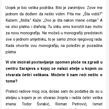
Uvijek je bio velika podrška. Bilo je zanimljivo. Zove me
jednom da dođem da nešto vidim. Pita me: „Šta vidiš?“
Kažem: „Ništa.“ Kaže: „Ovo je šta nakon mene ostaje.“ A
na slici platno i štafelaj. Tu sliku smo koristili kao motiv
za novu monografiju. Ne možeš u monografiji predstaviti
sve o jednom umjetniku, to je samo zrnce njegovog rada.
Kada otvorite ovu monografiju, na poleđini je pozadina
platna.
Vi ste inicirali postavljanje spomen ploče na zgradi u
centru Sarajeva u kojoj se nalazi atelje u kojem su
stvarala četiri velikana. Možete li nam reći nešto o
tome?
Prateći radove mog oca, došao sam do podatka da su u
ateljeu u kojem je on stvarao živjela i radila četiri velika
imena: Todor Švrakić, Roman Petrović, Ismet