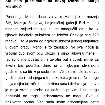
Šta nam pripremate na novoj izložbi o Mariju
Mikuliću?
Puno toga! Moram da se zahvalim Historijskom muzeju
BiH, Muzeju Sarajeva, Umjetničkoj galeriji BiH – ali i
mnogim prijateljima koji su mi omogućili da slike iz
njihovih kolekcija prikažem na izložbi. Očekuje nas 320
radova – to je jedna od najvećih izložbi jednog umjetnika
u ovom gradu. Mario je to zaslužio. Na ovaj način ja
vraćam dug svom ocu. Uložio je puno ljubavi u mene –
ispravno me postavio na životni put i uvijek mi je za
života bio podrška. Umro je u najboljim slikarskim
godinama, sa 66. A ja sada imam 75. Ja sam danas devet
godina stariji od njega u trenutku kada je umro. Ne mogu
se ja s njim takmičiti u dometima rada i djelovanja, ali ovo
je moja vrsta potrebe da nešto napravim. I ne mogu
odstupiti od toga. Jednostavno ne mogu. Ovo je
doživotan posao. Već sada imam pripremljene četiri