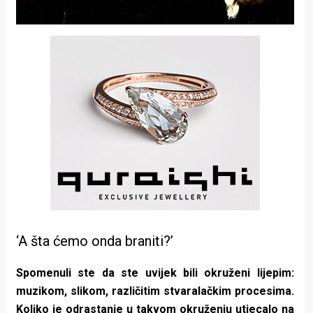
‘A šta ćemo onda braniti?’
Spomenuli ste da ste uvijek bili okruženi lijepim:
muzikom, slikom, različitim stvaralačkim procesima.
Koliko je odrastanje u takvom okruženju utjecalo na