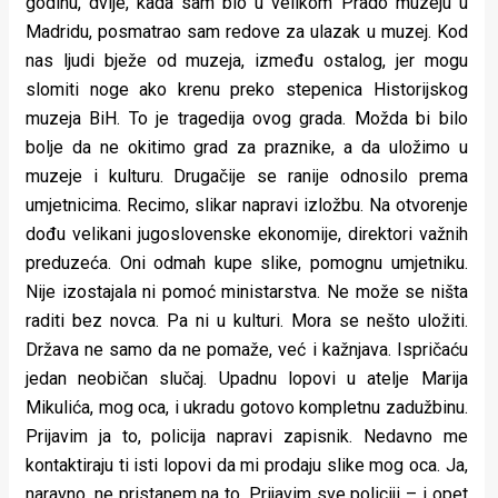
godinu, dvije, kada sam bio u velikom Prado muzeju u
Madridu, posmatrao sam redove za ulazak u muzej. Kod
nas ljudi bježe od muzeja, između ostalog, jer mogu
slomiti noge ako krenu preko stepenica Historijskog
muzeja BiH. To je tragedija ovog grada. Možda bi bilo
bolje da ne okitimo grad za praznike, a da uložimo u
muzeje i kulturu. Drugačije se ranije odnosilo prema
umjetnicima. Recimo, slikar napravi izložbu. Na otvorenje
dođu velikani jugoslovenske ekonomije, direktori važnih
preduzeća. Oni odmah kupe slike, pomognu umjetniku.
Nije izostajala ni pomoć ministarstva. Ne može se ništa
raditi bez novca. Pa ni u kulturi. Mora se nešto uložiti.
Država ne samo da ne pomaže, već i kažnjava. Ispričaću
jedan neobičan slučaj. Upadnu lopovi u atelje Marija
Mikulića, mog oca, i ukradu gotovo kompletnu zadužbinu.
Prijavim ja to, policija napravi zapisnik. Nedavno me
kontaktiraju ti isti lopovi da mi prodaju slike mog oca. Ja,
naravno, ne pristanem na to. Prijavim sve policiji – i opet