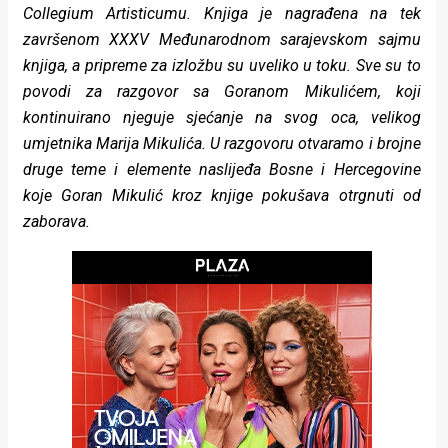
Collegium Artisticumu. Knjiga je nagrađena na tek
rade
završenom XXXV Međunarodnom sarajevskom sajmu
Urban
knjiga, a pripreme za izložbu su uveliko u toku. Sve su to
povodi za razgovor sa Goranom Mikulićem, koji
Places
kontinuirano njeguje sjećanje na svog oca, velikog
Aktivizam
umjetnika Marija Mikulića. U razgovoru otvaramo i brojne
druge teme i elemente naslijeđa Bosne i Hercegovine
Aktuelnosti
koje Goran Mikulić kroz knjige pokušava otrgnuti od
Promo
zaborava.
About
Urban
Magazin