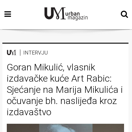
Početna
Vizualne
umjetnosti
Teatar
INTERVJU
Književnost
Goran Mikulić, vlasnik
izdavačke kuće Art Rabic:
Muzika
Sjećanje na Marija Mikulića i
Film
očuvanje bh. naslijeđa kroz
Intervju
izdavaštvo
Kolumne
Kultura