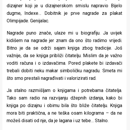
dizajner koji je u dizajnerskom smislu napravio Bijelo
dugme, Indexe… Dobitnik je prve nagrade za plakat
Olimpijade. Genijalac.
Nagrade puno znače, ulaze mi u biografiju. Ja uvijek
kidišem na nagrade jer znam da ono što radimo vrijedi.
Bitno je da se održi sajam knjiga zbog tradicije. Još
važnije, da se knjiga približi čitatelju. Mislim da je važno
voditi računa i o izdavačima. Pored plakete bi izdavači
trebali dobiti neku makar simboličku nagradu. Smeta mi
što smo prestali nagrađivati i valorizirati rad.
Ja stalno razmišljam o knjigama i potrebama čitatelja.
Tako sam radio na razvijanju džepnih izdanja, kako bi
knjiga po dizajnu i obimu bila što bliže čitatelju. Knjiga
mora biti praktična, a ne teška osam kilograma – da ne
možeš disati od nje, da je lagana i uz tebe… Stalno.