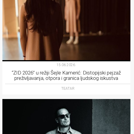
15.06.2026.
“ZID 2026” u režiji Šejle Kamerić: Distopijski pejzaž
preživljavanja, otpora i granica ljudskog iskustva
TEATAR