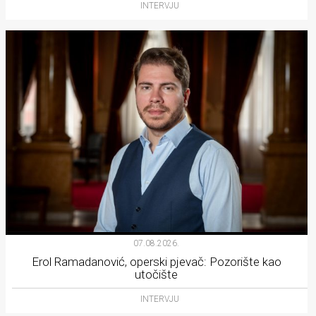
INTERVJU
07.08.2026.
Erol Ramadanović, operski pjevač: Pozorište kao
utočište
INTERVJU