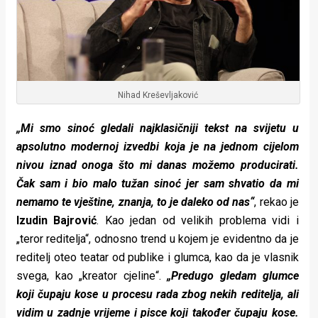
Nihad Kreševljaković
„Mi smo sinoć gledali najklasičniji tekst na svijetu u
apsolutno modernoj izvedbi koja je na jednom cijelom
nivou iznad onoga što mi danas možemo producirati.
Čak sam i bio malo tužan sinoć jer sam shvatio da mi
nemamo te vještine, znanja, to je daleko od nas“
, rekao je
Izudin Bajrović
. Kao jedan od velikih problema vidi i
„teror reditelja“, odnosno trend u kojem je evidentno da je
reditelj oteo teatar od publike i glumca, kao da je vlasnik
svega, kao „kreator cjeline“.
„Predugo gledam glumce
koji čupaju kose u procesu rada zbog nekih reditelja, ali
vidim u zadnje vrijeme i pisce koji također čupaju kose.