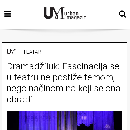
Početna
Vizualne
umjetnosti
Teatar
TEATAR
Književnost
Dramadžiluk: Fascinacija se
u teatru ne postiže temom,
Muzika
nego načinom na koji se ona
Film
obradi
Intervju
Kolumne
Kultura