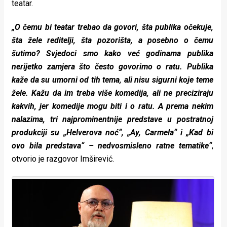
teatar.
rade
„O čemu bi teatar trebao da govori, šta publika očekuje,
Urban
šta žele reditelji, šta pozorišta, a posebno o čemu
Places
šutimo? Svjedoci smo kako već godinama publika
nerijetko zamjera što često govorimo o ratu. Publika
Aktivizam
kaže da su umorni od tih tema, ali nisu sigurni koje teme
Aktuelnosti
žele. Kažu da im treba više komedija, ali ne preciziraju
kakvih, jer komedije mogu biti i o ratu. A prema nekim
Promo
nalazima, tri najprominentnije predstave u postratnoj
About
produkciji su „Helverova noć“, „Ay, Carmela“ i „Kad bi
ovo bila predstava“ – nedvosmisleno ratne tematike“
,
Urban
otvorio je razgovor Imširević.
Magazin