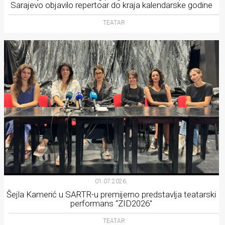
Sarajevo objavilo repertoar do kraja kalendarske godine
TEATAR
01.07.2026.
Šejla Kamerić u SARTR-u premijerno predstavlja teatarski
performans “ZID2026”
TEATAR