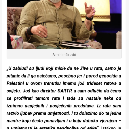
Almir Imširević
„U zabludi su ljudi koji misle da ne žive u ratu, samo je
pitanje da li ga osjećamo, posebno jer i pored genocida u
Palestini u ovom trenutku imamo još trideset ratova u
svijetu. Još kao direktor SARTR-a sam odlučio da ćemo
se profilirati temom rata i tada su nastale neke od
iznimno uspješnih i posjećenih predstava. Iz rata sam
razvio ljubav prema umjetnosti. I tu dolazimo do te jedne
mantre koju često ponavljam i u koju duboko vjerujem –
u umjetnosti je estetika neodvojiva od etike“
, istakao je