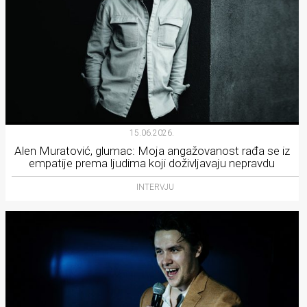
15.06.2026.
Alen Muratović, glumac: Moja angažovanost rađa se iz
empatije prema ljudima koji doživljavaju nepravdu
INTERVJU