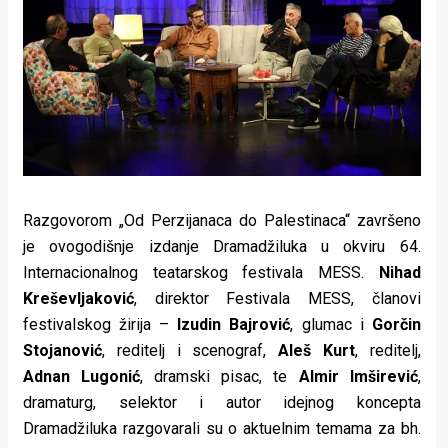
Lifestyle
Beauty
Fashion
Zdravlje
Za
stolom
Razgovorom „Od Perzijanaca do Palestinaca“ završeno
je ovogodišnje izdanje Dramadžiluka u okviru 64.
Život
Internacionalnog teatarskog festivala MESS.
Nihad
Kreševljaković
, direktor Festivala MESS, članovi
u
festivalskog žirija –
Izudin Bajrović
, glumac i
Gorčin
pokretu
Stojanović
, reditelj i scenograf,
Aleš Kurt
, reditelj,
Adnan Lugonić
, dramski pisac, te
Almir Imširević
,
Ideje
dramaturg, selektor i autor idejnog koncepta
koje
Dramadžiluka razgovarali su o aktuelnim temama za bh.