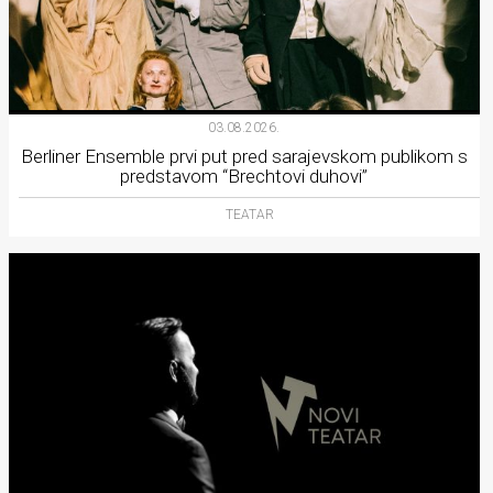
03.08.2026.
Berliner Ensemble prvi put pred sarajevskom publikom s
predstavom “Brechtovi duhovi”
TEATAR