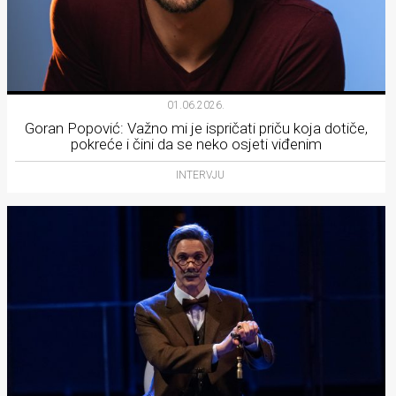
01.06.2026.
Goran Popović: Važno mi je ispričati priču koja dotiče,
pokreće i čini da se neko osjeti viđenim
INTERVJU