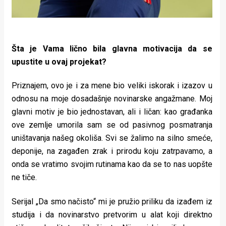
Šta je Vama lično bila glavna motivacija da se
upustite u ovaj projekat?
Priznajem, ovo je i za mene bio veliki iskorak i izazov u
odnosu na moje dosadašnje novinarske angažmane. Moj
glavni motiv je bio jednostavan, ali i ličan: kao građanka
ove zemlje umorila sam se od pasivnog posmatranja
uništavanja našeg okoliša. Svi se žalimo na silno smeće,
deponije, na zagađen zrak i prirodu koju zatrpavamo, a
onda se vratimo svojim rutinama kao da se to nas uopšte
ne tiče.
Serijal „Da smo načisto“ mi je pružio priliku da izađem iz
studija i da novinarstvo pretvorim u alat koji direktno