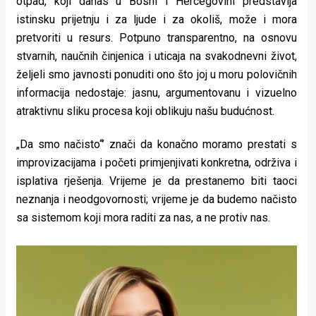
otpad, koji danas u Bosni i Hercegovini predstavlja
istinsku prijetnju i za ljude i za okoliš, može i mora
pretvoriti u resurs. Potpuno transparentno, na osnovu
stvarnih, naučnih činjenica i uticaja na svakodnevni život,
željeli smo javnosti ponuditi ono što joj u moru polovičnih
informacija nedostaje: jasnu, argumentovanu i vizuelno
atraktivnu sliku procesa koji oblikuju našu budućnost.
„Da smo načisto“’ znači da konačno moramo prestati s
improvizacijama i početi primjenjivati konkretna, održiva i
isplativa rješenja. Vrijeme je da prestanemo biti taoci
neznanja i neodgovornosti; vrijeme je da budemo načisto
sa sistemom koji mora raditi za nas, a ne protiv nas.