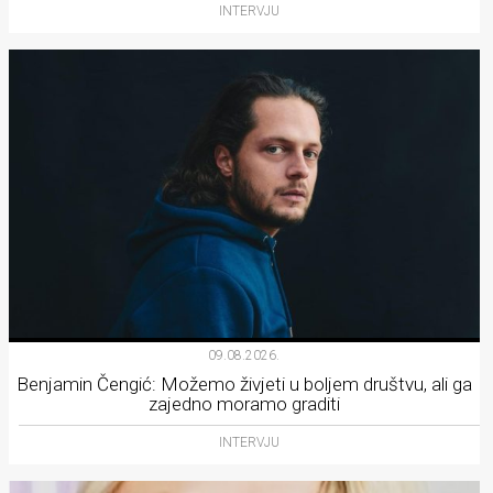
INTERVJU
09.08.2026.
Benjamin Čengić: Možemo živjeti u boljem društvu, ali ga
zajedno moramo graditi
INTERVJU