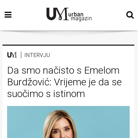
Početna
Vizualne
umjetnosti
Teatar
INTERVJU
Književnost
Da smo načisto s Emelom
Burdžović: Vrijeme je da se
Muzika
suočimo s istinom
Film
Intervju
Kolumne
Kultura