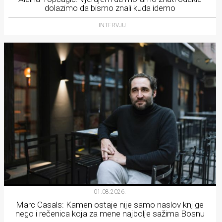
dolazimo da bismo znali kuda idemo
INTERVJU
01.08.2026.
Marc Casals: Kamen ostaje nije samo naslov knjige
nego i rečenica koja za mene najbolje sažima Bosnu