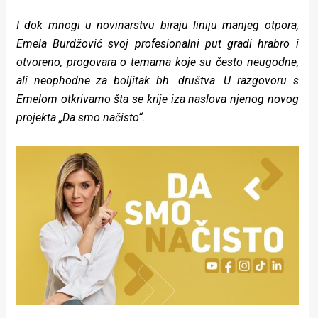
rade
I dok mnogi u novinarstvu biraju liniju manjeg otpora,
Urban
Emela Burdžović svoj profesionalni put gradi hrabro i
otvoreno, progovara o temama koje su često neugodne,
Places
ali neophodne za boljitak bh. društva. U razgovoru s
Aktivizam
Emelom otkrivamo šta se krije iza naslova njenog novog
projekta „Da smo načisto“.
Aktuelnosti
Promo
About
Urban
Magazin