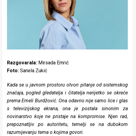
Lifestyle
Beauty
Fashion
Zdravlje
Za
Razgovarala:
Mirsada Emrić
stolom
Foto:
Sanela Zukić
Život
Kada se u javnom prostoru otvori pitanje od sistemskog
u
značaja, pogled gledatelja i čitatelja nerijetko se okreće
prema Emeli Burdžović. Ona odavno nije samo lice i glas
pokretu
s televizijskog ekrana, ona je postala sinonim za
Ideje
novinarstvo koje ne pristaje na kompromise. Njen rad,
prepoznatljiv po autoritetu, temelji se na dubokom
koje
razumijevanju tema o kojima govori.