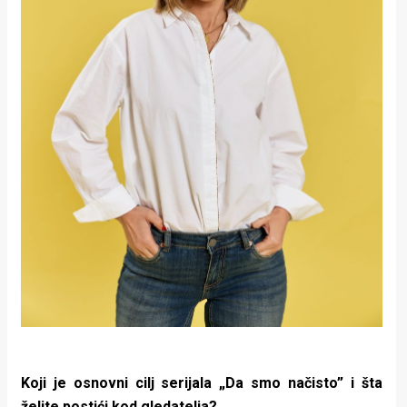
Koji je osnovni cilj serijala „Da smo načisto” i šta
želite postići kod gledatelja?