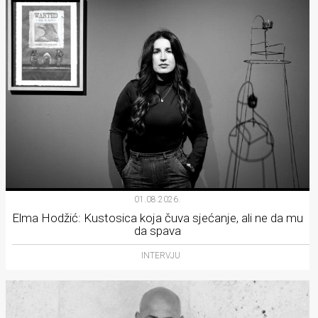
01.08.2026.
Elma Hodžić: Kustosica koja čuva sjećanje, ali ne da mu
da spava
INTERVJU