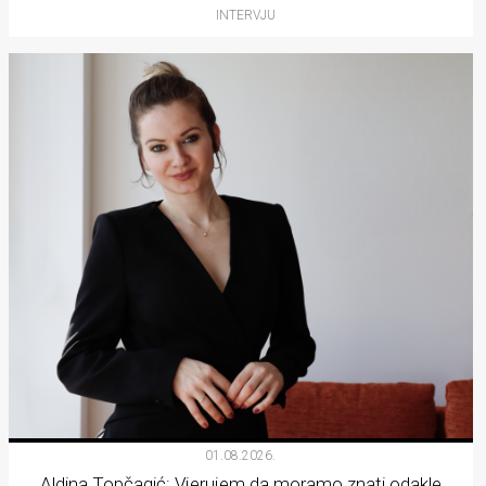
INTERVJU
01.08.2026.
Aldina Topčagić: Vjerujem da moramo znati odakle