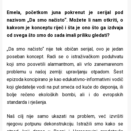
Emela, početkom juna pokrenut je serijal pod
nazivom „Da smo načisto“. Možete li nam otkriti, o
kakvom je konceptu riječ i šta je ono što ga izdvaja
od svega što smo do sada imali priliku gledati?
„Da smo načisto“ nije tek običan serijal, ovo je jedan
poseban koncept. Radi se o istraživačkom poduhvatu
koji smo posvetili alarmantnom, ali vrlo zanemarenom
problemu u našoj zemlji: upravljanju otpadom. Šest
epizoda koncipirano je kao edukativno-informativni vodič
koji gledatelje vodi na put smeća od kuće do deponija, ili
bolje rečeno ekoloških bombi, ali i do evropskih
standarda i rješenja.
Naš cilj nije samo ukazati na problem, već izvršiti
njegovu potpunu dekonstrukciju. Istražili smo kako se