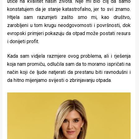
utiče na kvalitet naših života. Nije mi bio cilj da samo
konstatujem da je stanje katastrofalno, jer to svi znamo.
Htjela sam razumjeti zašto smo mi, kao društvo,
zarobljeni u tom krugu neodgovornosti i površnosti, dok
evropski primjeri pokazuju da otpad može postati resurs
i donijeti profit.
Kada sam vidjela razmjere ovog problema, ali i rješenja
koja nam promiču, odlučila sam da to moramo ispričati na
način koji će ljude natjerati da prestanu biti ravnodušni i
da hitno mijenjamo svijesti o zbrinjavanju otpada.