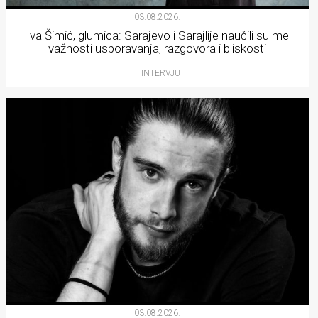
03.08.2026.
Iva Šimić, glumica: Sarajevo i Sarajlije naučili su me
važnosti usporavanja, razgovora i bliskosti
INTERVJU
03.08.2026.