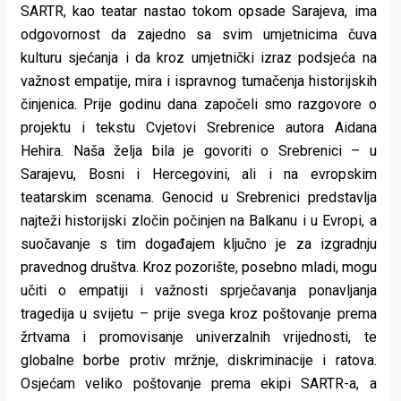
SARTR, kao teatar nastao tokom opsade Sarajeva, ima
rade
odgovornost da zajedno sa svim umjetnicima čuva
Urban
kulturu sjećanja i da kroz umjetnički izraz podsjeća na
važnost empatije, mira i ispravnog tumačenja historijskih
Places
činjenica. Prije godinu dana započeli smo razgovore o
Aktivizam
projektu i tekstu Cvjetovi Srebrenice autora Aidana
Hehira. Naša želja bila je govoriti o Srebrenici – u
Aktuelnosti
Sarajevu, Bosni i Hercegovini, ali i na evropskim
Promo
teatarskim scenama. Genocid u Srebrenici predstavlja
najteži historijski zločin počinjen na Balkanu i u Evropi, a
About
suočavanje s tim događajem ključno je za izgradnju
pravednog društva. Kroz pozorište, posebno mladi, mogu
Urban
učiti o empatiji i važnosti sprječavanja ponavljanja
Magazin
tragedija u svijetu – prije svega kroz poštovanje prema
žrtvama i promovisanje univerzalnih vrijednosti, te
globalne borbe protiv mržnje, diskriminacije i ratova.
Osjećam veliko poštovanje prema ekipi SARTR-a, a