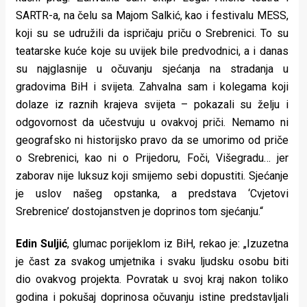
SARTR-a, na čelu sa Majom Salkić, kao i festivalu MESS,
koji su se udružili da ispričaju priču o Srebrenici. To su
teatarske kuće koje su uvijek bile predvodnici, a i danas
su najglasnije u očuvanju sjećanja na stradanja u
gradovima BiH i svijeta. Zahvalna sam i kolegama koji
dolaze iz raznih krajeva svijeta – pokazali su želju i
odgovornost da učestvuju u ovakvoj priči. Nemamo ni
geografsko ni historijsko pravo da se umorimo od priče
o Srebrenici, kao ni o Prijedoru, Foči, Višegradu… jer
zaborav nije luksuz koji smijemo sebi dopustiti. Sjećanje
je uslov našeg opstanka, a predstava ‘Cvjetovi
Srebrenice’ dostojanstven je doprinos tom sjećanju.“
Edin Suljić
, glumac porijeklom iz BiH, rekao je: „Izuzetna
je čast za svakog umjetnika i svaku ljudsku osobu biti
dio ovakvog projekta. Povratak u svoj kraj nakon toliko
godina i pokušaj doprinosa očuvanju istine predstavljali