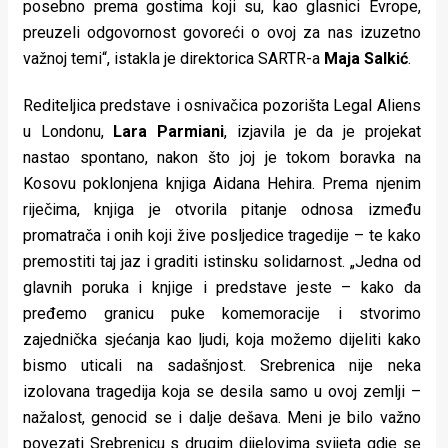
posebno prema gostima koji su, kao glasnici Evrope,
preuzeli odgovornost govoreći o ovoj za nas izuzetno
važnoj temi“, istakla je direktorica SARTR-a
Maja Salkić
.
Rediteljica predstave i osnivačica pozorišta Legal Aliens
u Londonu,
Lara Parmiani
, izjavila je da je projekat
nastao spontano, nakon što joj je tokom boravka na
Kosovu poklonjena knjiga Aidana Hehira. Prema njenim
riječima, knjiga je otvorila pitanje odnosa između
promatrača i onih koji žive posljedice tragedije – te kako
premostiti taj jaz i graditi istinsku solidarnost. „Jedna od
glavnih poruka i knjige i predstave jeste – kako da
pređemo granicu puke komemoracije i stvorimo
zajednička sjećanja kao ljudi, koja možemo dijeliti kako
bismo uticali na sadašnjost. Srebrenica nije neka
izolovana tragedija koja se desila samo u ovoj zemlji –
nažalost, genocid se i dalje dešava. Meni je bilo važno
povezati Srebrenicu s drugim dijelovima svijeta gdje se