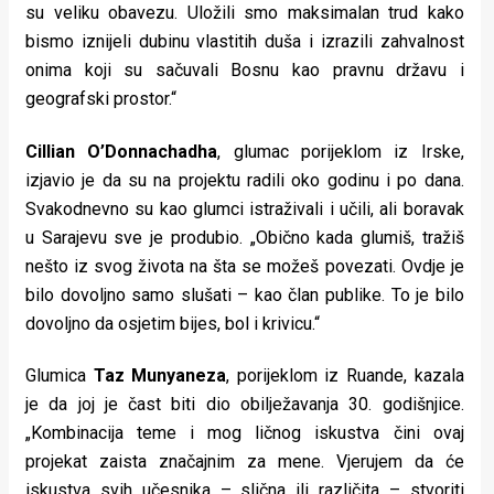
su veliku obavezu. Uložili smo maksimalan trud kako
bismo iznijeli dubinu vlastitih duša i izrazili zahvalnost
onima koji su sačuvali Bosnu kao pravnu državu i
geografski prostor.“
Cillian O’Donnachadha
, glumac porijeklom iz Irske,
izjavio je da su na projektu radili oko godinu i po dana.
Svakodnevno su kao glumci istraživali i učili, ali boravak
u Sarajevu sve je produbio. „Obično kada glumiš, tražiš
nešto iz svog života na šta se možeš povezati. Ovdje je
bilo dovoljno samo slušati – kao član publike. To je bilo
dovoljno da osjetim bijes, bol i krivicu.“
Glumica
Taz Munyaneza
, porijeklom iz Ruande, kazala
je da joj je čast biti dio obilježavanja 30. godišnjice.
„Kombinacija teme i mog ličnog iskustva čini ovaj
projekat zaista značajnim za mene. Vjerujem da će
iskustva svih učesnika – slična ili različita – stvoriti