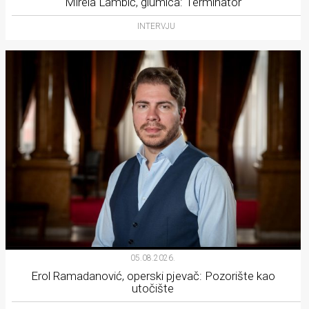
Mirela Lambić, glumica: Terminator
INTERVJU
05.08.2026.
Erol Ramadanović, operski pjevač: Pozorište kao
utočište