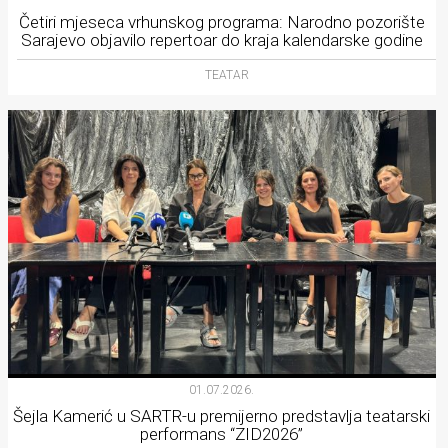
Četiri mjeseca vrhunskog programa: Narodno pozorište
Sarajevo objavilo repertoar do kraja kalendarske godine
TEATAR
01.07.2026.
Šejla Kamerić u SARTR-u premijerno predstavlja teatarski
performans “ZID2026”