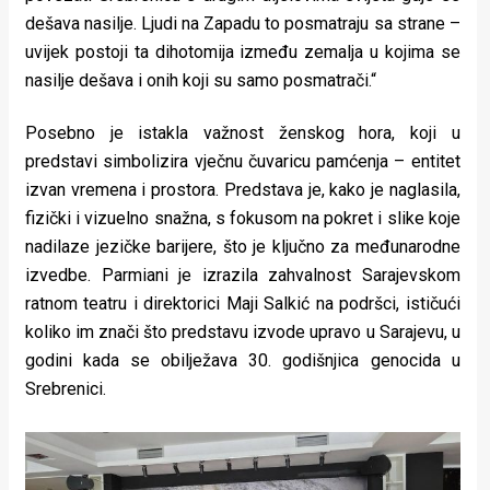
dešava nasilje. Ljudi na Zapadu to posmatraju sa strane –
uvijek postoji ta dihotomija između zemalja u kojima se
nasilje dešava i onih koji su samo posmatrači.“
Posebno je istakla važnost ženskog hora, koji u
predstavi simbolizira vječnu čuvaricu pamćenja – entitet
izvan vremena i prostora. Predstava je, kako je naglasila,
fizički i vizuelno snažna, s fokusom na pokret i slike koje
nadilaze jezičke barijere, što je ključno za međunarodne
izvedbe. Parmiani je izrazila zahvalnost Sarajevskom
ratnom teatru i direktorici Maji Salkić na podršci, ističući
koliko im znači što predstavu izvode upravo u Sarajevu, u
godini kada se obilježava 30. godišnjica genocida u
Srebrenici.