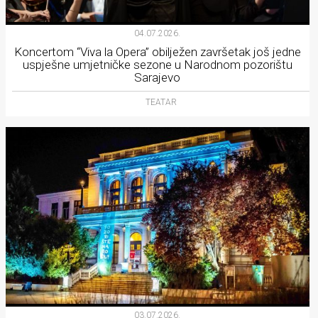
04.07.2026.
Koncertom “Viva la Opera” obilježen završetak još jedne
uspješne umjetničke sezone u Narodnom pozorištu
Sarajevo
TEATAR
03.07.2026.