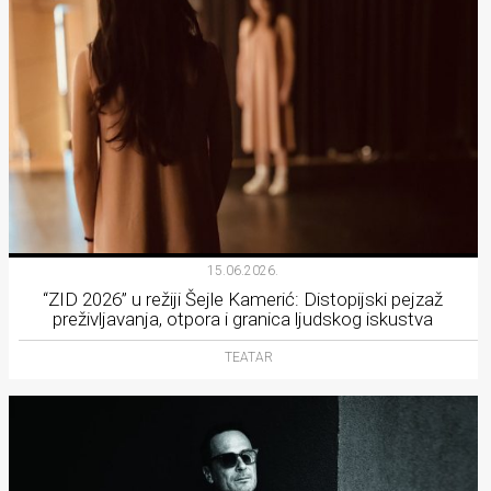
15.06.2026.
“ZID 2026” u režiji Šejle Kamerić: Distopijski pejzaž
preživljavanja, otpora i granica ljudskog iskustva
TEATAR