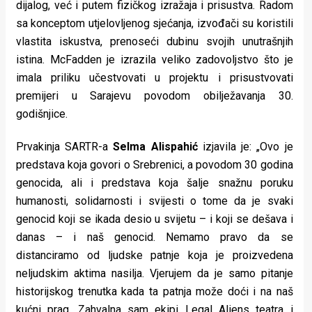
dijalog, već i putem fizičkog izražaja i prisustva. Radom
sa konceptom utjelovljenog sjećanja, izvođači su koristili
vlastita iskustva, prenoseći dubinu svojih unutrašnjih
istina. McFadden je izrazila veliko zadovoljstvo što je
imala priliku učestvovati u projektu i prisustvovati
premijeri u Sarajevu povodom obilježavanja 30.
godišnjice.
Prvakinja SARTR-a
Selma Alispahić
izjavila je: „Ovo je
predstava koja govori o Srebrenici, a povodom 30 godina
genocida, ali i predstava koja šalje snažnu poruku
humanosti, solidarnosti i svijesti o tome da je svaki
genocid koji se ikada desio u svijetu – i koji se dešava i
danas – i naš genocid. Nemamo pravo da se
distanciramo od ljudske patnje koja je proizvedena
neljudskim aktima nasilja. Vjerujem da je samo pitanje
historijskog trenutka kada ta patnja može doći i na naš
kućni prag. Zahvalna sam ekipi Legal Aliens teatra i