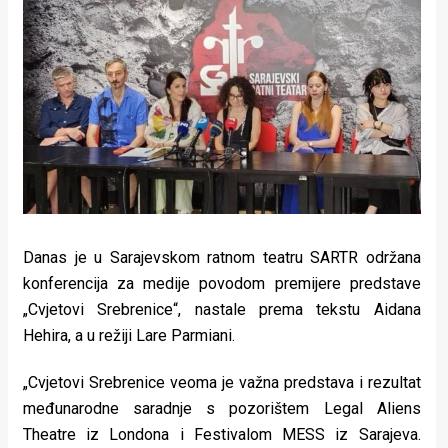
Lifestyle
Beauty
Fashion
Zdravlje
Za
stolom
Danas je u Sarajevskom ratnom teatru SARTR održana
Život
konferencija za medije povodom premijere predstave
u
„Cvjetovi Srebrenice“, nastale prema tekstu Aidana
Hehira, a u režiji Lare Parmiani.
pokretu
„Cvjetovi Srebrenice veoma je važna predstava i rezultat
Ideje
međunarodne saradnje s pozorištem Legal Aliens
koje
Theatre iz Londona i Festivalom MESS iz Sarajeva.