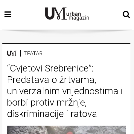
Početna
Vizualne
umjetnosti
Teatar
TEATAR
Književnost
“Cvjetovi Srebrenice”:
Predstava o žrtvama,
Muzika
univerzalnim vrijednostima i
Film
borbi protiv mržnje,
Intervju
diskriminacije i ratova
Kolumne
Kultura