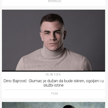
INTERVJU
05.08.2026.
Dino Bajrović: Glumac je dužan da bude iskren, ogoljen i u
službi istine
FILM