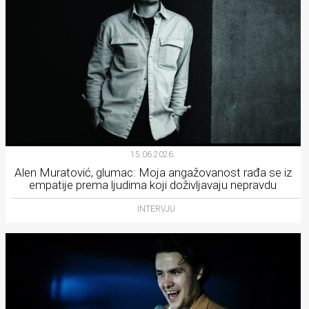
15.06.2026.
Alen Muratović, glumac: Moja angažovanost rađa se iz
empatije prema ljudima koji doživljavaju nepravdu
INTERVJU