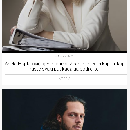
09.08.2026.
Anela Hujdurović, genetičarka: Znanje je jedini kapital koji
raste svaki put kada ga podijelite
INTERVJU