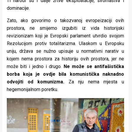
Ti narodi su i dalje žrtve eksploatacije, siromaštva i
dominacije.
Zato, ako govorimo o takozvanoj evropeizaciji ovih
prostora, ne smijemo izgubiti iz vida historijski
revizionizam koji je Evropski parlament utvrdio svojom
Rezolucijom protiv totalitarizma. Ulaskom u Evropsku
uniju, država se nužno upisuje u normativni narativ u
kojem nema prostora za historiju ovih prostora, jer ne
može biti i jedno i drugo.
Ne može se antifašistička
borba koja je ovdje bila komunistička naknadno
odvojiti od komunizma.
Za nju nema mjesta u
hegemonijalnom poretku.