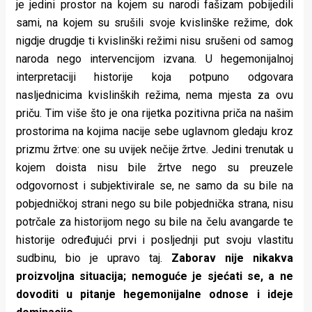
je jedini prostor na kojem su narodi fašizam pobijedili
sami, na kojem su srušili svoje kvislinške režime, dok
nigdje drugdje ti kvislinški režimi nisu srušeni od samog
naroda nego intervencijom izvana. U hegemonijalnoj
interpretaciji historije koja potpuno odgovara
nasljednicima kvislinških režima, nema mjesta za ovu
priču. Tim više što je ona rijetka pozitivna priča na našim
prostorima na kojima nacije sebe uglavnom gledaju kroz
prizmu žrtve: one su uvijek nečije žrtve. Jedini trenutak u
kojem doista nisu bile žrtve nego su preuzele
odgovornost i subjektivirale se, ne samo da su bile na
pobjedničkoj strani nego su bile pobjednička strana, nisu
potrčale za historijom nego su bile na čelu avangarde te
historije određujući prvi i posljednji put svoju vlastitu
sudbinu, bio je upravo taj.
Zaborav nije nikakva
proizvoljna situacija; nemoguće je sjećati se, a ne
dovoditi u pitanje hegemonijalne odnose i ideje