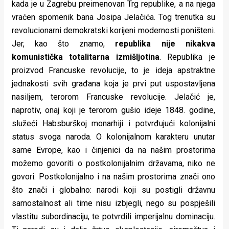
kada je u Zagrebu preimenovan Trg republike, a na njega
vraćen spomenik bana Josipa Jelačića. Tog trenutka su
revolucionarni demokratski korijeni modernosti poništeni.
Jer, kao što znamo,
republika nije nikakva
komunistička totalitarna izmišljotina
. Republika je
proizvod Francuske revolucije, to je ideja apstraktne
jednakosti svih građana koja je prvi put uspostavljena
nasiljem, terorom Francuske revolucije. Jelačić je,
naprotiv, onaj koji je terorom gušio ideje 1848. godine,
služeći Habsburškoj monarhiji i potvrđujući kolonijalni
status svoga naroda. O kolonijalnom karakteru unutar
same Evrope, kao i činjenici da na našim prostorima
možemo govoriti o postkolonijalnim državama, niko ne
govori. Postkolonijalno i na našim prostorima znači ono
što znači i globalno: narodi koji su postigli državnu
samostalnost ali time nisu izbjegli, nego su pospješili
vlastitu subordinaciju, te potvrdili imperijalnu dominaciju.