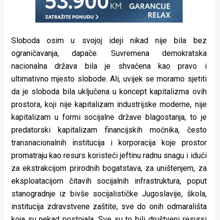
Sloboda osim u svojoj ideji nikad nije bila bez
ograničavanja, dapače. Suvremena demokratska
nacionalna država bila je shvaćena kao pravo i
ultimativno mjesto slobode. Ali, uvijek se moramo sjetiti
da je sloboda bila uključena u koncept kapitalizma ovih
prostora, koji nije kapitalizam industrijske moderne, nije
kapitalizam u formi socijalne države blagostanja, to je
predatorski kapitalizam financijskih moćnika, često
transnacionalnih institucija i korporacija koje prostor
promatraju kao resurs koristeći jeftinu radnu snagu i idući
za ekstrakcijom prirodnih bogatstava, za uništenjem, za
eksploatacijom čitavih socijalnih infrastruktura, poput
stanogradnje iz bivše socijalističke Jugoslavije, škola,
institucija zdravstvene zaštite, sve do onih odmarališta
koja su nekad postojala. Sve su to bili društveni resursi