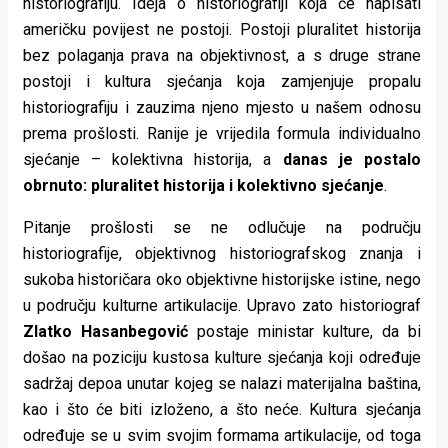
historiografiju. Ideja o historiografiji koja će napisati
američku povijest ne postoji. Postoji pluralitet historija
bez polaganja prava na objektivnost, a s druge strane
postoji i kultura sjećanja koja zamjenjuje propalu
historiografiju i zauzima njeno mjesto u našem odnosu
prema prošlosti. Ranije je vrijedila formula individualno
sjećanje – kolektivna historija, a
danas je postalo
obrnuto: pluralitet historija i kolektivno sjećanje
.
Pitanje prošlosti se ne odlučuje na području
historiografije, objektivnog historiografskog znanja i
sukoba historičara oko objektivne historijske istine, nego
u području kulturne artikulacije. Upravo zato historiograf
Zlatko Hasanbegović
postaje ministar kulture, da bi
došao na poziciju kustosa kulture sjećanja koji određuje
sadržaj depoa unutar kojeg se nalazi materijalna baština,
kao i što će biti izloženo, a što neće. Kultura sjećanja
određuje se u svim svojim formama artikulacije, od toga