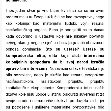
dominacije.
I još jedna stvar je vrlo bitna: kvislinzi su se na ovim
prostorima u tu Evropu uključili ne kao ravnopravni, nego
kao kolonije: kao materijalni, ljudski, vojni resursi
nacifašističkog pogona. Bitno je podsjetiti na to danas
kada govorimo o ustaštvu koje nije nikakav povratak
nečeg starog, nego je riječ o obnavljanju istih obrazaca i
odnosa dominacije.
Što su ustaše? Ustaše su
kompradorska elita, elita koja služi interesima
kolonijalnih gospodara da bi svoj narod izručila
upravo tim interesima.
Nezavisna država Hrvatska nije
bila nezavisna, nego je služila kao resurs evropskom
nacifašističkom, rasističkom projektu, projektu
kapitalističke eksploatacije. Kompradorsku istinu naših
država koje nisu uopće u stanju osigurati suverenost za
svoje narode i nemaju više nikakvih preduvjeta za to jer
su potrošene i uništene materijalne pretpostavke bilo