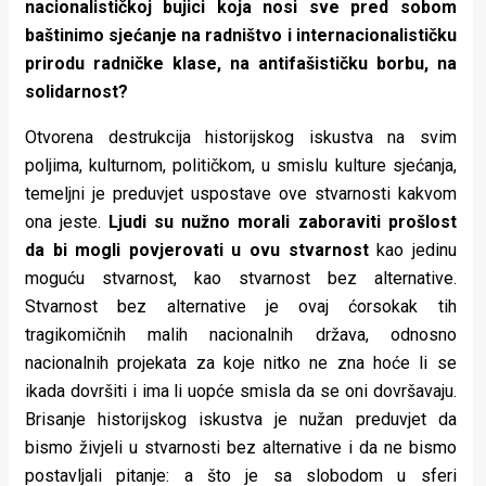
nacionalističkoj bujici koja nosi sve pred sobom
baštinimo sjećanje na radništvo i internacionalističku
prirodu radničke klase, na antifašističku borbu, na
solidarnost?
Otvorena destrukcija historijskog iskustva na svim
poljima, kulturnom, političkom, u smislu kulture sjećanja,
temeljni je preduvjet uspostave ove stvarnosti kakvom
ona jeste.
Ljudi su nužno morali zaboraviti prošlost
da bi mogli povjerovati u ovu stvarnost
kao jedinu
moguću stvarnost, kao stvarnost bez alternative.
Stvarnost bez alternative je ovaj ćorsokak tih
tragikomičnih malih nacionalnih država, odnosno
nacionalnih projekata za koje nitko ne zna hoće li se
ikada dovršiti i ima li uopće smisla da se oni dovršavaju.
Brisanje historijskog iskustva je nužan preduvjet da
bismo živjeli u stvarnosti bez alternative i da ne bismo
postavljali pitanje: a što je sa slobodom u sferi