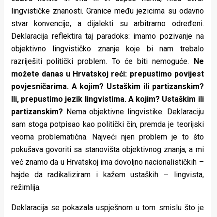
lingvističke znanosti. Granice među jezicima su odavno
stvar konvencije, a dijalekti su arbitrarno određeni.
Deklaracija reflektira taj paradoks: imamo pozivanje na
objektivno lingvističko znanje koje bi nam trebalo
razriješiti politički problem. To će biti nemoguće.
Ne
možete danas u Hrvatskoj reći: prepustimo povijest
povjesničarima. A kojim? Ustaškim ili partizanskim?
Ili, prepustimo jezik lingvistima. A kojim? Ustaškim ili
partizanskim?
Nema objektivne lingvistike. Deklaraciju
sam stoga potpisao kao politički čin, premda je teorijski
veoma problematična. Najveći njen problem je to što
pokušava govoriti sa stanovišta objektivnog znanja, a mi
već znamo da u Hrvatskoj ima dovoljno nacionalističkih –
hajde da radikaliziram i kažem ustaških – lingvista,
režimlija.
Deklaracija se pokazala uspješnom u tom smislu što je