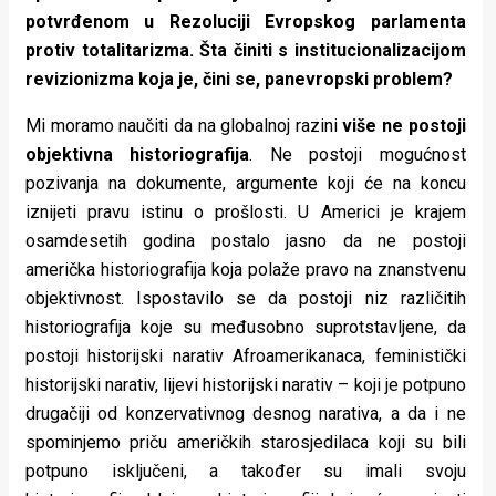
potvrđenom u Rezoluciji Evropskog parlamenta
protiv totalitarizma. Šta činiti s institucionalizacijom
revizionizma koja je, čini se, panevropski problem?
Mi moramo naučiti da na globalnoj razini
više ne postoji
objektivna historiografija
. Ne postoji mogućnost
pozivanja na dokumente, argumente koji će na koncu
iznijeti pravu istinu o prošlosti. U Americi je krajem
osamdesetih godina postalo jasno da ne postoji
američka historiografija koja polaže pravo na znanstvenu
objektivnost. Ispostavilo se da postoji niz različitih
historiografija koje su međusobno suprotstavljene, da
postoji historijski narativ Afroamerikanaca, feministički
historijski narativ, lijevi historijski narativ – koji je potpuno
drugačiji od konzervativnog desnog narativa, a da i ne
spominjemo priču američkih starosjedilaca koji su bili
potpuno isključeni, a također su imali svoju