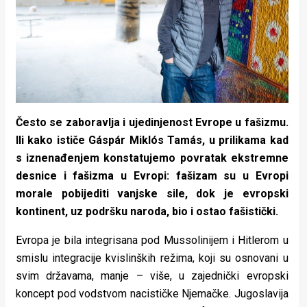
Često se zaboravlja i ujedinjenost Evrope u fašizmu.
Ili kako ističe Gáspár Miklós Tamás, u prilikama kad
s iznenađenjem konstatujemo povratak ekstremne
desnice i fašizma u Evropi: fašizam su u Evropi
morale pobijediti vanjske sile, dok je evropski
kontinent, uz podršku naroda, bio i ostao fašistički.
Evropa je bila integrisana pod Mussolinijem i Hitlerom u
smislu integracije kvislinških režima, koji su osnovani u
svim državama, manje – više, u zajednički evropski
koncept pod vodstvom nacističke Njemačke. Jugoslavija