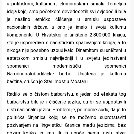
u političkom, kulturnom, ekonomskom smislu. Temeljna
ideja kojoj smo početkom devedesetih svi svjedočili bila
je nasilno etničko čišćenje u smislu uspostave
nacionalnih država, a ono je imalo i svoju kulturnu
komponentu. U Hrvatskoj je uništeno 2.800.000 knjiga,
što je usporedivo s nacističkim spaljivanjem knjiga, a to
nikoga nije posebno uzbuđivalo. Dinamitom su uništeni u
estetskom smislu najvrijedniji i u svijetu jedinstveni
spomenici, modernistički spomenici
Narodnooslobodilačke borbe. Uništena je kulturna
baština, srušen je Stari most u Mostaru.
Radilo se o čistom barbarstvu, a jedan od efekata tog
barbarstva bilo je i čišćenje jezika, da bi se uspostavili
čisti nacionalni jezici. Problem je, po mome sudu, da je to
politička činjenica kojoj se ne možemo suprotstaviti
pozivanjem na lingvistiku. Granice među jezicima, bez
obzira koliko ih ima ili ih uopće nema, nisu stvar