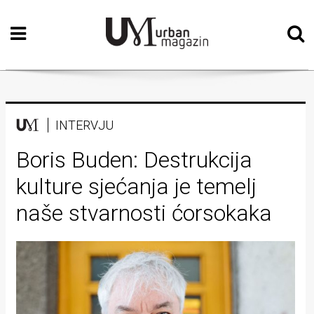
Početna
Vizualne
umjetnosti
Teatar
INTERVJU
Književnost
Boris Buden: Destrukcija
kulture sjećanja je temelj
Muzika
naše stvarnosti ćorsokaka
Film
Intervju
Kolumne
Kultura