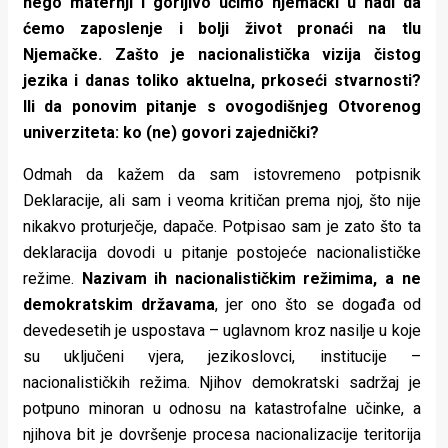
nego maternji i gorljivo učimo njemački u nadi da
ćemo zaposlenje i bolji život pronaći na tlu
Njemačke. Zašto je nacionalistička vizija čistog
jezika i danas toliko aktuelna, prkoseći stvarnosti?
Ili da ponovim pitanje s ovogodišnjeg Otvorenog
univerziteta: ko (ne) govori zajednički?
Odmah da kažem da sam istovremeno potpisnik
Deklaracije, ali sam i veoma kritičan prema njoj, što nije
nikakvo proturječje, dapače. Potpisao sam je zato što ta
deklaracija dovodi u pitanje postojeće nacionalističke
režime.
Nazivam ih nacionalističkim režimima, a ne
demokratskim državama
, jer ono što se događa od
devedesetih je uspostava – uglavnom kroz nasilje u koje
su uključeni vjera, jezikoslovci, institucije –
nacionalističkih režima. Njihov demokratski sadržaj je
potpuno minoran u odnosu na katastrofalne učinke, a
njihova bit je dovršenje procesa nacionalizacije teritorija