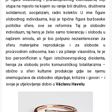
stupa na mjesto na kojem su ranije bili društvo, društvena
solidarnost, socijalizam, radni kolektiv. U ime figure
slobodnog individuuma, koji je tipična figura buržoaske
političke sfere, sve se reformira. Taj je slobodni
individuum, taj heroj je želio samo toleranciju i slobodu u
najširem smislu, ali je bio potpuno nezainteresiran za
sferu materijalne reprodukcije i za slobode u
proizvodnim odnosima, kao i za pitanje vlasništva, te je
bio personificiran u figuri istočnoevropskog disidenta,
heroja za slobodu protiv komunističkog totalitarizma –
obično u sferi kulturne produkcije gdje se njemu
onemogućava da slobodno objavljuje, kritizira i govori – i
svoje je utjelovljenje dobio u
Václavu Havelu
.