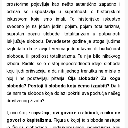
prostorima pojavljuje kao nešto autentično zapadno i
odmah se uspostavlja u suprotnosti s historijskim
iskustvom koje smo imali. To historijsko iskustvo
svedeno je na jedan jedini pojam, pojam totalitarizma,
suprotan pojmu slobode; totalitarizam u potpunosti
isključuje slobodu. Devedesete godine je stoga ljudima
izgledalo da je svijet veoma jednostavan: ili budućnost
slobode, ili prošlost totalitarizma. Tu nije bilo nikakvog
izbora. Radilo se o čistoj neposrednosti ideje slobode
koju ljudi prihvaćaju, a da niti jednog trenutka ne misle o
njoj i ne postavljaju pitanja.
Čija sloboda? Za koga
sloboda? Postoji li sloboda koju ćemo izgubiti?
Da li
će nam ta sloboda koja dolazi pokriti sva područja našeg
društvenog života?
I, ono što je najvažnije,
svi govore o slobodi, a niko ne
govori o kapitalizmu
. Figura u kojoj ta sloboda nastupa
je figura slobodnog i jednakopravnog individuuma, koji