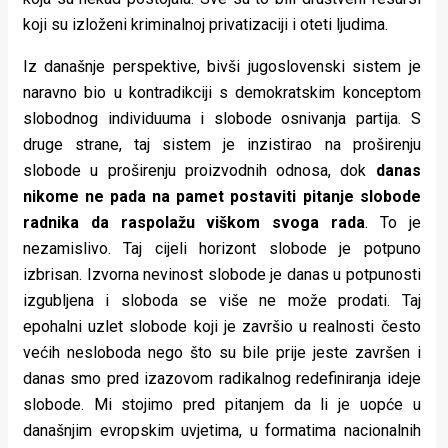
koji su izloženi kriminalnoj privatizaciji i oteti ljudima.
Iz današnje perspektive, bivši jugoslovenski sistem je
naravno bio u kontradikciji s demokratskim konceptom
slobodnog individuuma i slobode osnivanja partija. S
druge strane, taj sistem je inzistirao na proširenju
slobode u proširenju proizvodnih odnosa, dok
danas
nikome ne pada na pamet postaviti pitanje slobode
radnika da raspolažu viškom svoga rada
. To je
nezamislivo. Taj cijeli horizont slobode je potpuno
izbrisan. Izvorna nevinost slobode je danas u potpunosti
izgubljena i sloboda se više ne može prodati. Taj
epohalni uzlet slobode koji je završio u realnosti često
većih nesloboda nego što su bile prije jeste završen i
danas smo pred izazovom radikalnog redefiniranja ideje
slobode. Mi stojimo pred pitanjem da li je uopće u
današnjim evropskim uvjetima, u formatima nacionalnih