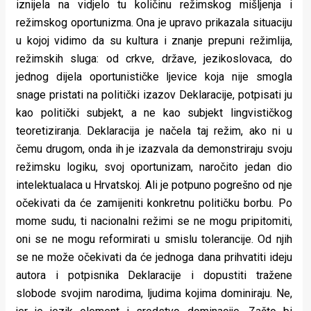
iznijela na vidjelo tu količinu režimskog mišljenja i
režimskog oportunizma. Ona je upravo prikazala situaciju
u kojoj vidimo da su kultura i znanje prepuni režimlija,
režimskih sluga: od crkve, države, jezikoslovaca, do
jednog dijela oportunističke ljevice koja nije smogla
snage pristati na politički izazov Deklaracije, potpisati ju
kao politički subjekt, a ne kao subjekt lingvističkog
teoretiziranja. Deklaracija je načela taj režim, ako ni u
čemu drugom, onda ih je izazvala da demonstriraju svoju
režimsku logiku, svoj oportunizam, naročito jedan dio
intelektualaca u Hrvatskoj. Ali je potpuno pogrešno od nje
očekivati da će zamijeniti konkretnu političku borbu. Po
mome sudu, ti nacionalni režimi se ne mogu pripitomiti,
oni se ne mogu reformirati u smislu tolerancije. Od njih
se ne može očekivati da će jednoga dana prihvatiti ideju
autora i potpisnika Deklaracije i dopustiti tražene
slobode svojim narodima, ljudima kojima dominiraju. Ne,