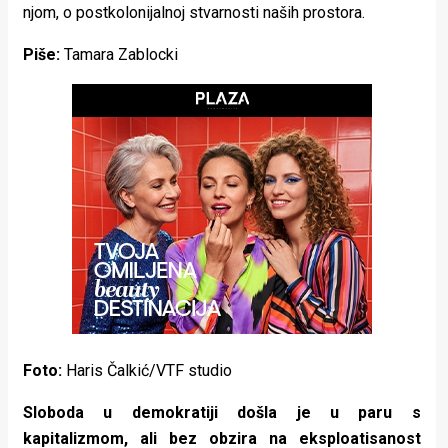
njom, o postkolonijalnoj stvarnosti naših prostora.
rade
Piše:
Tamara Zablocki
Urban
Places
Aktivizam
Aktuelnosti
Promo
About
Urban
Magazin
Foto:
Haris Čalkić/VTF studio
Sloboda u demokratiji došla je u paru s
kapitalizmom, ali bez obzira na eksploatisanost