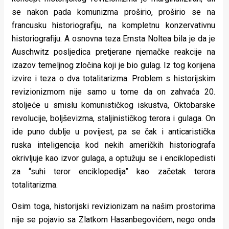
se nakon pada komunizma proširio, proširio se na
francusku historiografiju, na kompletnu konzervativnu
historiografiju. A osnovna teza Ernsta Noltea bila je da je
Auschwitz posljedica pretjerane njemačke reakcije na
izazov temeljnog zločina koji je bio gulag. Iz tog korijena
izvire i teza o dva totalitarizma. Problem s historijskim
revizionizmom nije samo u tome da on zahvaća 20.
stoljeće u smislu komunističkog iskustva, Oktobarske
revolucije, boljševizma, staljinističkog terora i gulaga. On
ide puno dublje u povijest, pa se čak i anticaristička
ruska inteligencija kod nekih američkih historiografa
okrivljuje kao izvor gulaga, a optužuju se i enciklopedisti
za “suhi teror enciklopedija” kao začetak terora
totalitarizma.
Osim toga, historijski revizionizam na našim prostorima
nije se pojavio sa Zlatkom Hasanbegovićem, nego onda