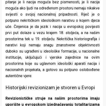
pitanje je li nacija moguća bez pismenosti, je li nacija
moguća ako ljudi na određenom prostoru nemaju nikakve
svijesti o svojoj nacionalnoj pripadnosti. Riječ je o
potpuno nekritičkom ideološkom narativu o kojem djeca
uče. Činjenica je da jezik i nacija u evropskoj povijesti
prvi put dolaze u vezu krajem 18. stoljeća, a na našim
prostorima tek u 19. stoljeću. Nekritička historiografija i
narativi koji nemaju snagu znanstvene objektivnosti
duboko su ugrađeni u ideološke formacije, u nacionalne
institucije, uključujući i vjerske zajednice na ovim
prostorima koje su uglavnom ideološki aparati nacija i
nacionalnih projekata, a gotovo su potpuno oslobođene
autentične vjere.
Historijski revizionizam je stvoren u Evropi
Revizionističke struje na našim prostorima imaju
uporište u evropskom izjednačavanju totalitarizama