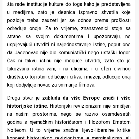
šta rade institucije kulture do toga kako je predstavljena
u medijima, zato je desnica ispravno shvatila koje
pozicije treba zauzeti jer se odnos prema prošlosti
određuje ondje. Za to vrijeme, znanstvenici stoje sa
strane sa svojim dokumentima i upozoravaju, ne
uspijevajući utvrditi ni najjednostavnije istine, poput one
da Jasenovac nije bio komunistički nego ustaški logor.
Čak ni takvu istinu nije moguće utvrditi, zato što je
takozvana istina vani, i na ulicama, i u sferi civilnog
društva, o toj istini odlučuje i crkva, i muzeji, odlučuje onaj
koji dodjeljuje novac za snimanje filmova.
Druga stvar je
zabluda da više Evrope znači i više
historijske istine
. Historijski revizionizam nije smišljen
na našim prostorima, nego se razvio osamdesetih
godina s njemačkim historičarom i filozofom Ernstom
Nolteom. U to vrijeme snažne lijevo-liberalne kritike
koncept historijskog revizionizma je marginaliziran, ali