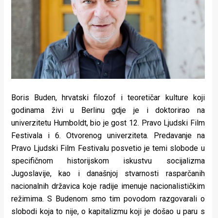
Lifestyle
Beauty
Fashion
Zdravlje
Za
Boris Buden, hrvatski filozof i teoretičar kulture koji
stolom
godinama živi u Berlinu gdje je i doktorirao na
univerzitetu Humboldt, bio je gost 12. Pravo Ljudski Film
Život
Festivala i 6. Otvorenog univerziteta. Predavanje na
u
Pravo Ljudski Film Festivalu posvetio je temi slobode u
specifičnom historijskom iskustvu socijalizma
pokretu
Jugoslavije, kao i današnjoj stvarnosti rasparčanih
nacionalnih državica koje radije imenuje nacionalističkim
Ideje
režimima. S Budenom smo tim povodom razgovarali o
koje
slobodi koja to nije, o kapitalizmu koji je došao u paru s