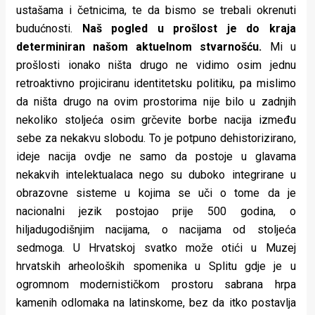
ustašama i četnicima, te da bismo se trebali okrenuti
budućnosti.
Naš pogled u prošlost je do kraja
determiniran našom aktuelnom stvarnošću.
Mi u
prošlosti ionako ništa drugo ne vidimo osim jednu
retroaktivno projiciranu identitetsku politiku, pa mislimo
da ništa drugo na ovim prostorima nije bilo u zadnjih
nekoliko stoljeća osim grčevite borbe nacija između
sebe za nekakvu slobodu. To je potpuno dehistorizirano,
ideje nacija ovdje ne samo da postoje u glavama
nekakvih intelektualaca nego su duboko integrirane u
obrazovne sisteme u kojima se uči o tome da je
nacionalni jezik postojao prije 500 godina, o
hiljadugodišnjim nacijama, o nacijama od stoljeća
sedmoga. U Hrvatskoj svatko može otići u Muzej
hrvatskih arheoloških spomenika u Splitu gdje je u
ogromnom modernističkom prostoru sabrana hrpa
kamenih odlomaka na latinskome, bez da itko postavlja